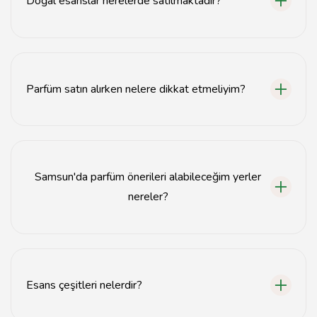
Doğal esanslar nerelerde satılmaktadır?
Doğal esanslar, Samsun'daki birçok parfümeri ve esans
dükkanında bulunmaktadır.
Parfüm satın alırken nelere dikkat etmeliyim?
Parfüm satın alırken, kokunun kalıcılığı, içeriği ve kişisel
zevkiniz gibi faktörlere dikkat etmelisiniz.
Samsun'da parfüm önerileri alabileceğim yerler
nereler?
Samsun'daki parfümerilerde uzman çalışanlar, kişisel
tercihinize göre parfüm önerileri sunabilir.
Esans çeşitleri nelerdir?