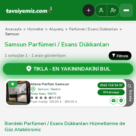
Tavsiyemiz Anasayfa
Anasayfa
>
Hizmetler
>
Alışveriş
>
Parfümeri / Esans Dükkanları
>
Samsun
Samsun Parfümeri / Esans Dükkanları
1 sonuçtan 1 - 1 arası gösteriliyor.
Filtrele
TIKLA -
EN YAKININDAKİNİ BUL
Atena Parfüm Samsun
0542 716 94 97
Samsun, İlkadım
İncele
Whatsapp
Posta Kodu: 55070
0.0 (0)
Fiyat Aralığı: 100,00 ₺ - 600,00 ₺
İllerdeki Parfümeri / Esans Dükkanları Hizmetlerine de
Göz Atabilirsiniz