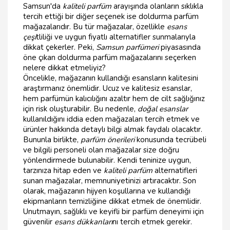
Samsun'da
kaliteli parfüm
arayışında olanların sıklıkla
tercih ettiği bir diğer seçenek ise doldurma parfüm
mağazalarıdır. Bu tür mağazalar, özellikle
esans
çeşi
tliliği ve uygun fiyatlı alternatifler sunmalarıyla
dikkat çekerler. Peki,
Samsun parfümeri
piyasasında
öne çıkan doldurma parfüm mağazalarını seçerken
nelere dikkat etmeliyiz?
Öncelikle, mağazanın kullandığı esansların kalitesini
araştırmanız önemlidir. Ucuz ve kalitesiz esanslar,
hem parfümün kalıcılığını azaltır hem de cilt sağlığınız
için risk oluşturabilir. Bu nedenle,
doğal esanslar
kullanıldığını iddia eden mağazaları tercih etmek ve
ürünler hakkında detaylı bilgi almak faydalı olacaktır.
Bununla birlikte,
parfüm önerileri
konusunda tecrübeli
ve bilgili personeli olan mağazalar size doğru
yönlendirmede bulunabilir. Kendi teninize uygun,
tarzınıza hitap eden ve
kaliteli parfüm
alternatifleri
sunan mağazalar, memnuniyetinizi artıracaktır. Son
olarak, mağazanın hijyen koşullarına ve kullandığı
ekipmanların temizliğine dikkat etmek de önemlidir.
Unutmayın, sağlıklı ve keyifli bir parfüm deneyimi için
güvenilir
esans dükkanları
nı tercih etmek gerekir.