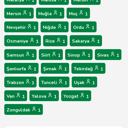
Malatya
Manisa
Mardin
1
1
1
Mersin
Muğla
Muş
1
1
1
Nevşehir
Niğde
Ordu
1
1
1
Osmaniye
Rize
Sakarya
1
1
1
Samsun
Siirt
Sinop
Sivas
1
1
1
1
Şanlıurfa
Şırnak
Tekirdağ
1
1
1
Trabzon
Tunceli
Uşak
1
1
1
Van
Yalova
Yozgat
1
1
1
Zonguldak
1