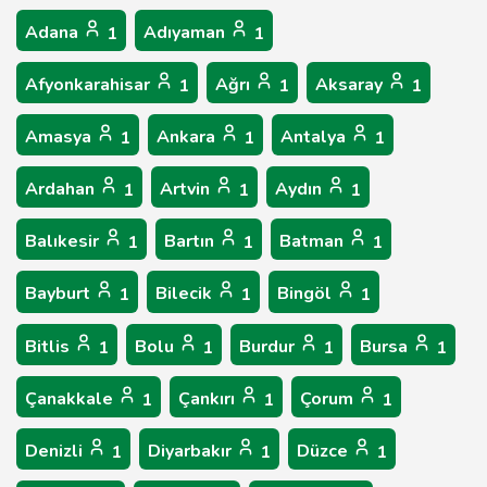
Adana
Adıyaman
1
1
Afyonkarahisar
Ağrı
Aksaray
1
1
1
Amasya
Ankara
Antalya
1
1
1
Ardahan
Artvin
Aydın
1
1
1
Balıkesir
Bartın
Batman
1
1
1
Bayburt
Bilecik
Bingöl
1
1
1
Bitlis
Bolu
Burdur
Bursa
1
1
1
1
Çanakkale
Çankırı
Çorum
1
1
1
Denizli
Diyarbakır
Düzce
1
1
1