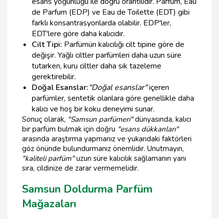
esans yoğunluğu ile doğru orantılıdır. Parfüm, Eau
de Parfum (EDP) ve Eau de Toilette (EDT) gibi
farklı konsantrasyonlarda olabilir. EDP'ler,
EDT'lere göre daha kalıcıdır.
Cilt Tipi:
Parfümün kalıcılığı cilt tipine göre de
değişir. Yağlı ciltler parfümleri daha uzun süre
tutarken, kuru ciltler daha sık tazeleme
gerektirebilir.
Doğal Esanslar:
"Doğal esanslar"
içeren
parfümler, sentetik olanlara göre genellikle daha
kalıcı ve hoş bir koku deneyimi sunar.
Sonuç olarak,
"Samsun parfümeri"
dünyasında, kalıcı
bir parfüm bulmak için doğru
"esans dükkanları"
arasında araştırma yapmanız ve yukarıdaki faktörleri
göz önünde bulundurmanız önemlidir. Unutmayın,
"kaliteli parfüm"
uzun süre kalıcılık sağlamanın yanı
sıra, cildinize de zarar vermemelidir.
Samsun Doldurma Parfüm
Mağazaları