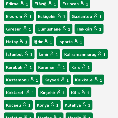
Edirne
Elâzığ
Erzincan
1
1
1
Erzurum
Eskişehir
Gaziantep
1
1
1
Giresun
Gümüşhane
Hakkâri
1
1
1
Hatay
Iğdır
Isparta
1
1
1
İstanbul
İzmir
Kahramanmaraş
1
1
1
Karabük
Karaman
Kars
1
1
1
Kastamonu
Kayseri
Kırıkkale
1
1
1
Kırklareli
Kırşehir
Kilis
1
1
1
Kocaeli
Konya
Kütahya
1
1
1