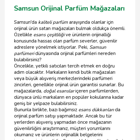
Samsun Orijinal Parfüm Mağazaları
Samsun'da
kaliteli parfüm
arayışında olanlar için
orijinal ürün satan mağazaları bulmak oldukça önemli.
Özellikle
esans çeşitliliği
ve ürünlerin orijinalliği
konusunda hassas olan parfüm severler, güvenilir
adreslere yönelmek istiyorlar. Peki,
Samsun
parfümeri
dünyasında orijinal parfümleri nereden
bulabilirsiniz?
Öncelikle, yetkili satıcıları tercih etmek en doğru
adım olacaktır. Markaların kendi butik mağazaları
veya büyük alışveriş merkezlerindeki parfümeri
zincirleri, genellikle orijinal ürün garantisi sunarlar. Bu
mağazalarda,
doğal esanslar
içeren parfümlerden,
dünyaca ünlü markaların en popüler kokularına kadar
geniş bir yelpaze bulabilirsiniz.
Bununla birlikte, bazı bağımsız
esans dükkanları
da
orijinal parfüm satışı yapmaktadır. Ancak bu tür
yerlerden alışveriş yapmadan önce mağazanın
güvenilirliğini araştırmanız, müşteri yorumlarını
okumanız ve ürünlerin orijinallik belgelerini