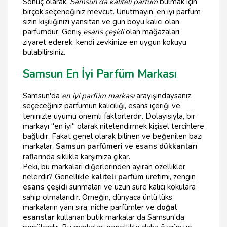
Sonuç olarak,
Samsun'da kaliteli parfüm
bulmak için
birçok seçeneğiniz mevcut. Unutmayın, en iyi parfüm
sizin kişiliğinizi yansıtan ve gün boyu kalıcı olan
parfümdür. Geniş
esans çeşidi
olan mağazaları
ziyaret ederek, kendi zevkinize en uygun kokuyu
bulabilirsiniz.
Samsun En İyi Parfüm Markası
Samsun'da
en iyi parfüm markası
arayışındaysanız,
seçeceğiniz parfümün kalıcılığı, esans içeriği ve
teninizle uyumu önemli faktörlerdir. Dolayısıyla, bir
markayı "en iyi" olarak nitelendirmek kişisel tercihlere
bağlıdır. Fakat genel olarak bilinen ve beğenilen bazı
markalar,
Samsun parfümeri
ve
esans dükkanları
raflarında sıklıkla karşımıza çıkar.
Peki, bu markaları diğerlerinden ayıran özellikler
nelerdir? Genellikle
kaliteli parfüm
üretimi, zengin
esans çeşidi
sunmaları ve uzun süre kalıcı kokulara
sahip olmalarıdır. Örneğin, dünyaca ünlü lüks
markaların yanı sıra, niche parfümler ve
doğal
esanslar
kullanan butik markalar da Samsun'da