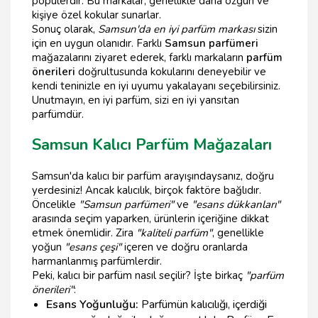
popülerdir. Bu markalar, genellikle daha özgün ve
kişiye özel kokular sunarlar.
Sonuç olarak,
Samsun'da en iyi parfüm markası
sizin
için en uygun olanıdır. Farklı
Samsun parfümeri
mağazalarını ziyaret ederek, farklı markaların
parfüm
önerileri
doğrultusunda kokularını deneyebilir ve
kendi teninizle en iyi uyumu yakalayanı seçebilirsiniz.
Unutmayın, en iyi parfüm, sizi en iyi yansıtan
parfümdür.
Samsun Kalıcı Parfüm Mağazaları
Samsun'da kalıcı bir parfüm arayışındaysanız, doğru
yerdesiniz! Ancak kalıcılık, birçok faktöre bağlıdır.
Öncelikle
"Samsun parfümeri"
ve
"esans dükkanları"
arasında seçim yaparken, ürünlerin içeriğine dikkat
etmek önemlidir. Zira
"kaliteli parfüm"
, genellikle
yoğun
"esans çeşi"
içeren ve doğru oranlarda
harmanlanmış parfümlerdir.
Peki, kalıcı bir parfüm nasıl seçilir? İşte birkaç
"parfüm
önerileri"
:
Esans Yoğunluğu:
Parfümün kalıcılığı, içerdiği