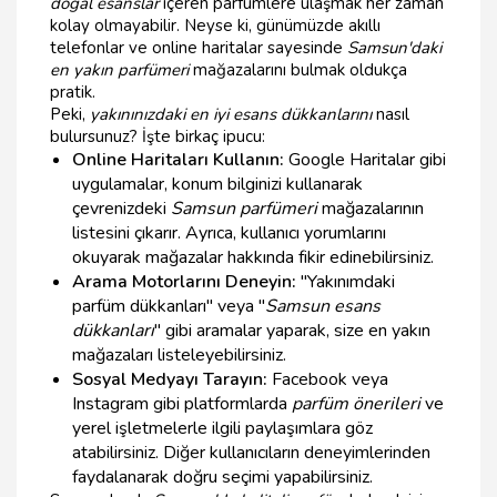
doğal esanslar
içeren parfümlere ulaşmak her zaman
kolay olmayabilir. Neyse ki, günümüzde akıllı
telefonlar ve online haritalar sayesinde
Samsun'daki
en yakın parfümeri
mağazalarını bulmak oldukça
pratik.
Peki,
yakınınızdaki en iyi esans dükkanlarını
nasıl
bulursunuz? İşte birkaç ipucu:
Online Haritaları Kullanın:
Google Haritalar gibi
uygulamalar, konum bilginizi kullanarak
çevrenizdeki
Samsun parfümeri
mağazalarının
listesini çıkarır. Ayrıca, kullanıcı yorumlarını
okuyarak mağazalar hakkında fikir edinebilirsiniz.
Arama Motorlarını Deneyin:
"Yakınımdaki
parfüm dükkanları" veya "
Samsun esans
dükkanları
" gibi aramalar yaparak, size en yakın
mağazaları listeleyebilirsiniz.
Sosyal Medyayı Tarayın:
Facebook veya
Instagram gibi platformlarda
parfüm önerileri
ve
yerel işletmelerle ilgili paylaşımlara göz
atabilirsiniz. Diğer kullanıcıların deneyimlerinden
faydalanarak doğru seçimi yapabilirsiniz.