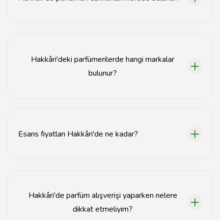
Hakkâri'deki parfümeri dükkanları genellikle şehir
merkezinde ve alışveriş caddelerinde yer almaktadır.
Hakkâri'deki parfümerilerde hangi markalar
bulunur?
Hakkâri'deki parfümerilerde genellikle yerli ve
uluslararası birçok marka bulunmaktadır.
Esans fiyatları Hakkâri'de ne kadar?
Hakkâri'deki esans fiyatları, markaya ve kaliteye göre
değişiklik göstermektedir, genellikle uygun fiyatlı
seçenekler mevcuttur.
Hakkâri'de parfüm alışverişi yaparken nelere
dikkat etmeliyim?