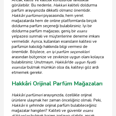
Ancak, kalite ve kalıcılık konusunda farklılıklar
görülebilir. Bu nedenle,
Hakkari k
aliteli doldurma
parfüm arayışınızda dikkatli olmanız önemlidir.
Hakkâri parfümeri
piyasasında, hem yerel
mağazalarda hem de online platformlarda birçok
doldurma parfüm seçeneği bulabilirsiniz. İyi bir
doldurma parfüm mağazası, geniş bir
esans
yelpazesi sunmalı ve müşterilerine deneme imkanı
vermelidir. Ayrıca, kullanılan esansların kalitesi ve
parfümün kalıcılığı hakkında bilgi vermesi de
önemlidir. Böylece,
en iyi parfüm seçenekleri
arasından bütçenize ve zevkinize uygun olanı kolayca
bulabilirsiniz. Unutmayın,
Hakkâri
'de
uygun fiyatlı
esanslar
bulmak mümkün olsa da, kaliteyi göz ardı
etmemek gerekir.
Hakkâri Orijinal Parfüm Mağazaları
Hakkâri parfümeri
arayışınızda, özellikle orijinal
ürünlere ulaşmak her zaman önceliğiniz olmalı. Peki,
Hakkâri k
şehrinde orijinal parfüm bulabileceğiniz
mağazalar hangileri? Kaliteli ve güvenilir
esans
dükkanları
bulmak bazen zorlayıcı olabilir, ancak