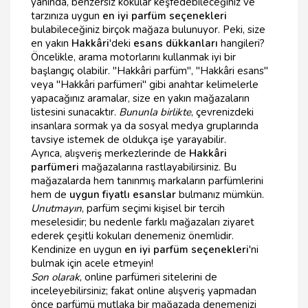
yanında, benzersiz kokular keşfedebileceğiniz ve
tarzınıza uygun
en iyi parfüm seçenekleri
bulabileceğiniz birçok mağaza bulunuyor. Peki, size
en yakın
Hakkâri
'deki
esans dükkanları
hangileri?
Öncelikle, arama motorlarını kullanmak iyi bir
başlangıç olabilir. "Hakkâri parfüm", "Hakkâri esans"
veya "Hakkâri parfümeri" gibi anahtar kelimelerle
yapacağınız aramalar, size en yakın mağazaların
listesini sunacaktır.
Bununla birlikte
, çevrenizdeki
insanlara sormak ya da sosyal medya gruplarında
tavsiye istemek de oldukça işe yarayabilir.
Ayrıca, alışveriş merkezlerinde de
Hakkâri
parfümeri
mağazalarına rastlayabilirsiniz. Bu
mağazalarda hem tanınmış markaların parfümlerini
hem de
uygun fiyatlı esanslar
bulmanız mümkün.
Unutmayın
, parfüm seçimi kişisel bir tercih
meselesidir; bu nedenle farklı mağazaları ziyaret
ederek çeşitli kokuları denemeniz önemlidir.
Kendinize en uygun
en iyi parfüm seçenekleri
'ni
bulmak için acele etmeyin!
Son olarak
, online parfümeri sitelerini de
inceleyebilirsiniz; fakat online alışveriş yapmadan
önce parfümü mutlaka bir mağazada denemenizi