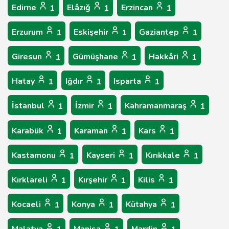
Edirne
Elâzığ
Erzincan
1
1
1
Erzurum
Eskişehir
Gaziantep
1
1
1
Giresun
Gümüşhane
Hakkâri
1
1
1
Hatay
Iğdır
Isparta
1
1
1
İstanbul
İzmir
Kahramanmaraş
1
1
1
Karabük
Karaman
Kars
1
1
1
Kastamonu
Kayseri
Kırıkkale
1
1
1
Kırklareli
Kırşehir
Kilis
1
1
1
Kocaeli
Konya
Kütahya
1
1
1