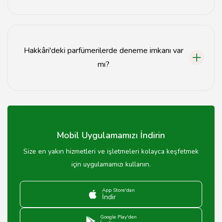
Parfüm alışverişi yaparken, ürünün orijinalliğine, fiyatına
ve müşteri yorumlarına dikkat etmelisiniz.
Hakkâri'deki parfümerilerde deneme imkanı var
mı?
Evet, Hakkâri'deki birçok parfümeride parfüm deneme
imkanı bulunmaktadır.
Mobil Uygulamamızı İndirin
Size en yakın hizmetleri ve işletmeleri kolayca keşfetmek
için uygulamamızı kullanın.
App Store'dan
İndir
Google Play'den