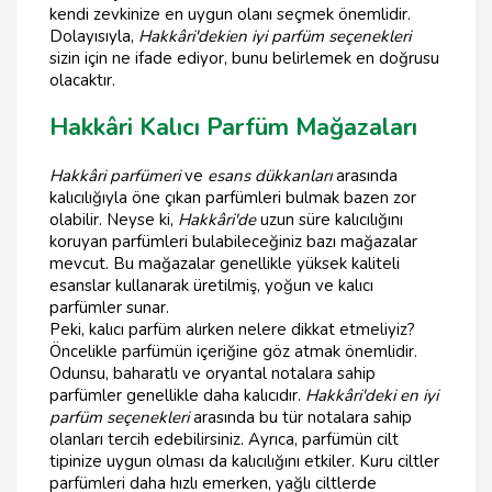
kendi zevkinize en uygun olanı seçmek önemlidir.
Dolayısıyla,
Hakkâri'deki
en iyi parfüm seçenekleri
sizin için ne ifade ediyor, bunu belirlemek en doğrusu
olacaktır.
Hakkâri Kalıcı Parfüm Mağazaları
Hakkâri parfümeri
ve
esans dükkanları
arasında
kalıcılığıyla öne çıkan parfümleri bulmak bazen zor
olabilir. Neyse ki,
Hakkâri'de
uzun süre kalıcılığını
koruyan parfümleri bulabileceğiniz bazı mağazalar
mevcut. Bu mağazalar genellikle yüksek kaliteli
esanslar kullanarak üretilmiş, yoğun ve kalıcı
parfümler sunar.
Peki, kalıcı parfüm alırken nelere dikkat etmeliyiz?
Öncelikle parfümün içeriğine göz atmak önemlidir.
Odunsu, baharatlı ve oryantal notalara sahip
parfümler genellikle daha kalıcıdır.
Hakkâri'deki en iyi
parfüm seçenekleri
arasında bu tür notalara sahip
olanları tercih edebilirsiniz. Ayrıca, parfümün cilt
tipinize uygun olması da kalıcılığını etkiler. Kuru ciltler
parfümleri daha hızlı emerken, yağlı ciltlerde