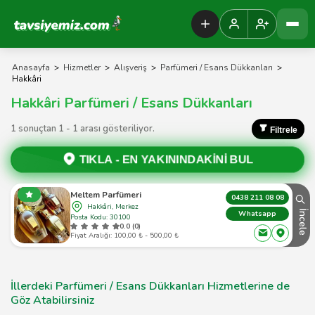
Tavsiyemiz Anasayfa
Anasayfa
>
Hizmetler
>
Alışveriş
>
Parfümeri / Esans Dükkanları
>
Hakkâri
Hakkâri Parfümeri / Esans Dükkanları
1 sonuçtan 1 - 1 arası gösteriliyor.
Filtrele
TIKLA -
EN YAKININDAKİNİ BUL
Meltem Parfümeri
0438 211 08 08
Hakkâri, Merkez
İncele
Whatsapp
Posta Kodu: 30100
0.0 (0)
Fiyat Aralığı: 100,00 ₺ - 500,00 ₺
İllerdeki Parfümeri / Esans Dükkanları Hizmetlerine de
Göz Atabilirsiniz