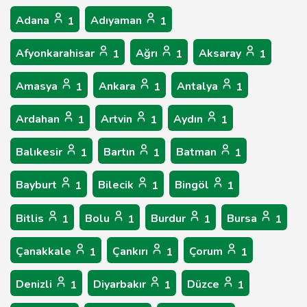
Adana
Adıyaman
1
1
Afyonkarahisar
Ağrı
Aksaray
1
1
1
Amasya
Ankara
Antalya
1
1
1
Ardahan
Artvin
Aydın
1
1
1
Balıkesir
Bartın
Batman
1
1
1
Bayburt
Bilecik
Bingöl
1
1
1
Bitlis
Bolu
Burdur
Bursa
1
1
1
1
Çanakkale
Çankırı
Çorum
1
1
1
Denizli
Diyarbakır
Düzce
1
1
1