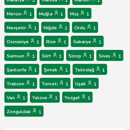
Malatya
Manisa
Mardin
1
1
1
Mersin
Muğla
Muş
1
1
1
Nevşehir
Niğde
Ordu
1
1
1
Osmaniye
Rize
Sakarya
1
1
1
Samsun
Siirt
Sinop
Sivas
1
1
1
1
Şanlıurfa
Şırnak
Tekirdağ
1
1
1
Trabzon
Tunceli
Uşak
1
1
1
Van
Yalova
Yozgat
1
1
1
Zonguldak
1