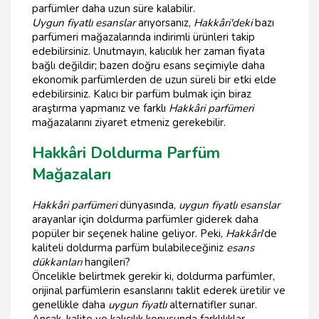
parfümler daha uzun süre kalabilir.
Uygun fiyatlı esanslar
arıyorsanız,
Hakkâri'deki
bazı
parfümeri mağazalarında indirimli ürünleri takip
edebilirsiniz. Unutmayın, kalıcılık her zaman fiyata
bağlı değildir; bazen doğru esans seçimiyle daha
ekonomik parfümlerden de uzun süreli bir etki elde
edebilirsiniz. Kalıcı bir parfüm bulmak için biraz
araştırma yapmanız ve farklı
Hakkâri parfümeri
mağazalarını ziyaret etmeniz gerekebilir.
Hakkâri Doldurma Parfüm
Mağazaları
Hakkâri parfümeri
dünyasında,
uygun fiyatlı esanslar
arayanlar için doldurma parfümler giderek daha
popüler bir seçenek haline geliyor. Peki,
Hakkâri
'de
kaliteli doldurma parfüm bulabileceğiniz
esans
dükkanları
hangileri?
Öncelikle belirtmek gerekir ki, doldurma parfümler,
orijinal parfümlerin esanslarını taklit ederek üretilir ve
genellikle daha
uygun fiyatlı
alternatifler sunar.