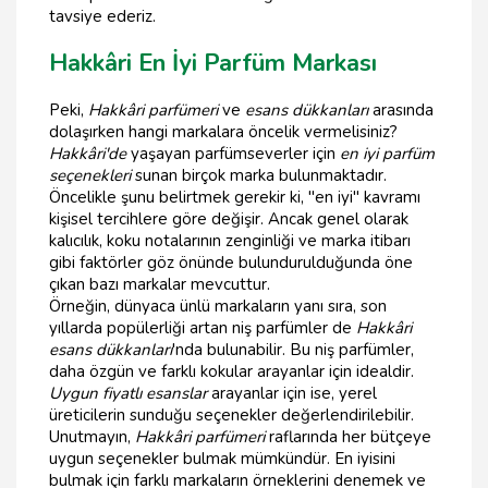
tavsiye ederiz.
Hakkâri En İyi Parfüm Markası
Peki,
Hakkâri parfümeri
ve
esans dükkanları
arasında
dolaşırken hangi markalara öncelik vermelisiniz?
Hakkâri'de
yaşayan parfümseverler için
en iyi parfüm
seçenekleri
sunan birçok marka bulunmaktadır.
Öncelikle şunu belirtmek gerekir ki, "en iyi" kavramı
kişisel tercihlere göre değişir. Ancak genel olarak
kalıcılık, koku notalarının zenginliği ve marka itibarı
gibi faktörler göz önünde bulundurulduğunda öne
çıkan bazı markalar mevcuttur.
Örneğin, dünyaca ünlü markaların yanı sıra, son
yıllarda popülerliği artan niş parfümler de
Hakkâri
esans dükkanları
'nda bulunabilir. Bu niş parfümler,
daha özgün ve farklı kokular arayanlar için idealdir.
Uygun fiyatlı esanslar
arayanlar için ise, yerel
üreticilerin sunduğu seçenekler değerlendirilebilir.
Unutmayın,
Hakkâri parfümeri
raflarında her bütçeye
uygun seçenekler bulmak mümkündür. En iyisini
bulmak için farklı markaların örneklerini denemek ve