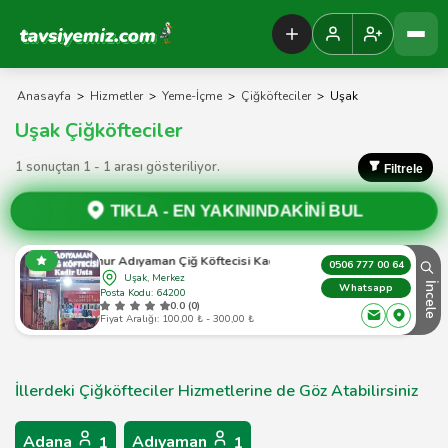
Tavsiyemiz Anasayfa
Anasayfa
>
Hizmetler
>
Yeme-İçme
>
Çiğköfteciler
>
Uşak
Uşak Çiğköfteciler
1 sonuçtan 1 - 1 arası gösteriliyor.
Filtrele
TIKLA -
EN YAKININDAKİNİ BUL
Meşhur Adıyaman Çiğ Köftecisi Kadir Usta
0506 777 00 64
Uşak, Merkez
İncele
Whatsapp
Posta Kodu: 64200
0.0 (0)
Fiyat Aralığı: 100,00 ₺ - 300,00 ₺
İllerdeki Çiğköfteciler Hizmetlerine de Göz Atabilirsiniz
Adana
Adıyaman
1
1