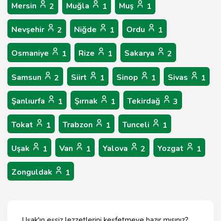
Mersin
Muğla
Muş
2
1
1
Nevşehir
Niğde
Ordu
2
1
1
Osmaniye
Rize
Sakarya
1
1
2
Samsun
Siirt
Sinop
Sivas
2
1
1
1
Şanlıurfa
Şırnak
Tekirdağ
1
1
3
Tokat
Trabzon
Tunceli
1
1
1
Uşak
Van
Yalova
Yozgat
1
1
2
1
Zonguldak
1
Uşak'ın eşsiz lezzetlerini keşfetmeye hazır mısınız?