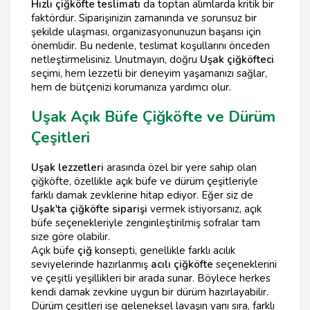
Hızlı çiğköfte teslimatı
da toptan alımlarda kritik bir
faktördür. Siparişinizin zamanında ve sorunsuz bir
şekilde ulaşması, organizasyonunuzun başarısı için
önemlidir. Bu nedenle, teslimat koşullarını önceden
netleştirmelisiniz. Unutmayın, doğru
Uşak çiğköfteci
seçimi, hem lezzetli bir deneyim yaşamanızı sağlar,
hem de bütçenizi korumanıza yardımcı olur.
Uşak Açık Büfe Çiğköfte ve Dürüm
Çeşitleri
Uşak lezzetleri
arasında özel bir yere sahip olan
çiğköfte, özellikle açık büfe ve dürüm çeşitleriyle
farklı damak zevklerine hitap ediyor. Eğer siz de
Uşak'ta çiğköfte siparişi
vermek istiyorsanız, açık
büfe seçenekleriyle zenginleştirilmiş sofralar tam
size göre olabilir.
Açık büfe
çiğ
konsepti, genellikle farklı acılık
seviyelerinde hazırlanmış
acılı çiğköfte
seçeneklerini
ve çeşitli yeşillikleri bir arada sunar. Böylece herkes
kendi damak zevkine uygun bir dürüm hazırlayabilir.
Dürüm çeşitleri ise geleneksel lavaşın yanı sıra, farklı