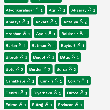
Afyonkarahisar
Ağrı
Aksaray
1
1
1
Amasya
Ankara
Antalya
1
5
2
Ardahan
Aydın
Balıkesir
1
1
1
Bartın
Batman
Bayburt
1
1
1
Bilecik
Bingöl
Bitlis
1
1
1
Bolu
Burdur
Bursa
2
2
2
Çanakkale
Çankırı
Çorum
1
1
1
Denizli
Diyarbakır
Düzce
1
1
1
Edirne
Elâzığ
Erzincan
1
1
1