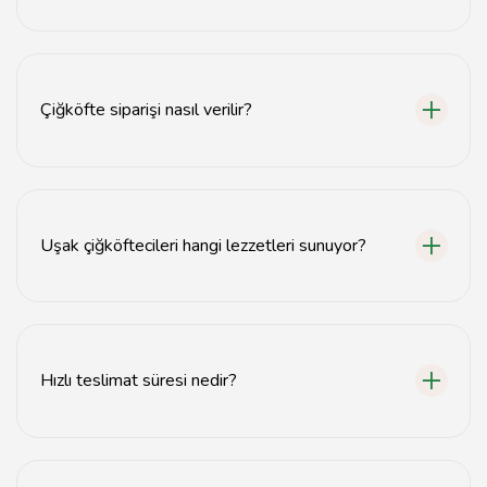
Uşak'ta en iyi çiğköfteyi bulmak için tavsiyemiz.com'daki
çiğköftecileri inceleyebilirsiniz.
Çiğköfte siparişi nasıl verilir?
Çiğköfte siparişi vermek için tavsiyemiz.com üzerinden
istediğiniz çiğköfteciyi seçip sipariş oluşturabilirsiniz.
Uşak çiğköftecileri hangi lezzetleri sunuyor?
Uşak çiğköftecileri acılı çiğköfte, vegan seçenekler ve
çeşitli mezeler sunmaktadır.
Hızlı teslimat süresi nedir?
Uşak çiğköftecilerinde genellikle teslimat süresi 30-45
dakika arasındadır.