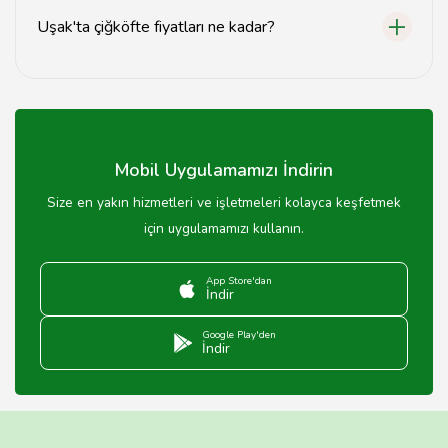
Uşak'ta çiğköfte fiyatları ne kadar?
Uşak'ta çiğköfte fiyatları mekanlara göre değişiklik
göstermekle birlikte ortalama 20-40 TL arasındadır.
Mobil Uygulamamızı İndirin
Size en yakın hizmetleri ve işletmeleri kolayca keşfetmek
için uygulamamızı kullanın.
App Store'dan
İndir
Google Play'den
İndir