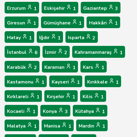
Erzurum
Eskişehir
Gaziantep
1
1
3
Giresun
Gümüşhane
Hakkâri
1
1
1
Hatay
Iğdır
Isparta
1
1
2
İstanbul
İzmir
Kahramanmaraş
6
2
1
Karabük
Karaman
Kars
2
1
1
Kastamonu
Kayseri
Kırıkkale
1
1
1
Kırklareli
Kırşehir
Kilis
1
1
1
Kocaeli
Konya
Kütahya
1
3
1
Malatya
Manisa
Mardin
1
1
1