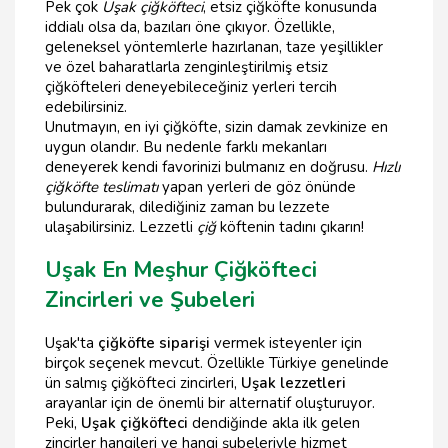
Pek çok
Uşak çiğköfteci
, etsiz çiğköfte konusunda
iddialı olsa da, bazıları öne çıkıyor. Özellikle,
geleneksel yöntemlerle hazırlanan, taze yeşillikler
ve özel baharatlarla zenginleştirilmiş etsiz
çiğköfteleri deneyebileceğiniz yerleri tercih
edebilirsiniz.
Unutmayın, en iyi çiğköfte, sizin damak zevkinize en
uygun olandır. Bu nedenle farklı mekanları
deneyerek kendi favorinizi bulmanız en doğrusu.
Hızlı
çiğköfte teslimatı
yapan yerleri de göz önünde
bulundurarak, dilediğiniz zaman bu lezzete
ulaşabilirsiniz. Lezzetli
çiğ
köftenin tadını çıkarın!
Uşak En Meşhur Çiğköfteci
Zincirleri ve Şubeleri
Uşak'ta
çiğköfte siparişi
vermek isteyenler için
birçok seçenek mevcut. Özellikle Türkiye genelinde
ün salmış çiğköfteci zincirleri,
Uşak lezzetleri
arayanlar için de önemli bir alternatif oluşturuyor.
Peki,
Uşak çiğköfteci
dendiğinde akla ilk gelen
zincirler hangileri ve hangi şubeleriyle hizmet