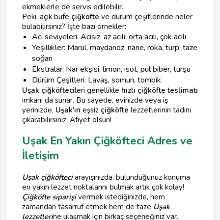
ekmeklerle de servis edilebilir.
Peki, açık büfe
çiğköfte
ve dürüm çeşitlerinde neler
bulabilirsiniz? İşte bazı örnekler:
Acı seviyeleri: Acısız, az acılı, orta acılı, çok acılı
Yeşillikler: Marul, maydanoz, nane, roka, turp, taze
soğan
Ekstralar: Nar ekşisi, limon, isot, pul biber, turşu
Dürüm Çeşitleri: Lavaş, somun, tombik
Uşak çiğköfteci
leri genellikle
hızlı çiğköfte teslimatı
imkanı da sunar. Bu sayede, evinizde veya iş
yerinizde,
Uşak'ın
eşsiz
çiğköfte
lezzetlerinin tadını
çıkarabilirsiniz. Afiyet olsun!
Uşak En Yakın Çiğköfteci Adres ve
İletişim
Uşak çiğköfteci
arayışınızda, bulunduğunuz konuma
en yakın lezzet noktalarını bulmak artık çok kolay!
Çiğköfte siparişi
vermek istediğinizde, hem
zamandan tasarruf etmek hem de taze
Uşak
lezzetleri
ne ulaşmak için birkaç seçeneğiniz var.