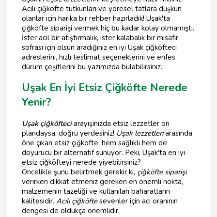
Acılı çiğköfte tutkunları ve yöresel tatlara düşkün
olanlar için harika bir rehber hazırladık! Uşak'ta
çiğköfte siparişi vermek hiç bu kadar kolay olmamıştı.
İster acil bir atıştırmalık, ister kalabalık bir misafir
sofrası için olsun aradığınız en iyi Uşak çiğköfteci
adreslerini, hızlı teslimat seçeneklerini ve enfes
dürüm çeşitlerini bu yazımızda bulabilirsiniz.
Uşak En İyi Etsiz Çiğköfte Nerede
Yenir?
Uşak çiğköfteci
arayışınızda etsiz lezzetler ön
plandaysa, doğru yerdesiniz!
Uşak lezzetleri
arasında
öne çıkan etsiz çiğköfte, hem sağlıklı hem de
doyurucu bir alternatif sunuyor. Peki, Uşak'ta en iyi
etsiz çiğköfteyi nerede yiyebilirsiniz?
Öncelikle şunu belirtmek gerekir ki,
çiğköfte siparişi
verirken dikkat etmeniz gereken en önemli nokta,
malzemenin tazeliği ve kullanılan baharatların
kalitesidir.
Acılı çiğköfte
sevenler için acı oranının
dengesi de oldukça önemlidir.