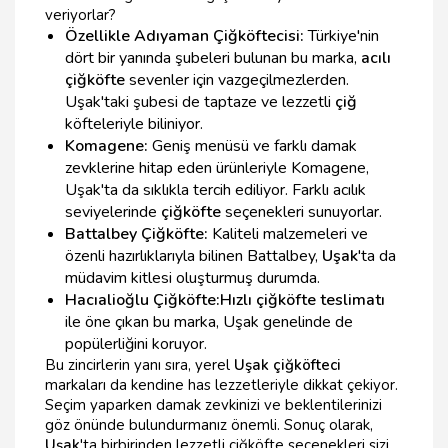
veriyorlar?
Özellikle Adıyaman Çiğköftecisi:
Türkiye'nin
dört bir yanında şubeleri bulunan bu marka,
acılı
çiğköfte
sevenler için vazgeçilmezlerden.
Uşak'taki şubesi de taptaze ve lezzetli
çiğ
köfteleriyle biliniyor.
Komagene:
Geniş menüsü ve farklı damak
zevklerine hitap eden ürünleriyle Komagene,
Uşak'ta da sıklıkla tercih ediliyor. Farklı acılık
seviyelerinde
çiğköfte
seçenekleri sunuyorlar.
Battalbey Çiğköfte:
Kaliteli malzemeleri ve
özenli hazırlıklarıyla bilinen Battalbey,
Uşak
'ta da
müdavim kitlesi oluşturmuş durumda.
Hacıalioğlu Çiğköfte:
Hızlı çiğköfte teslimatı
ile öne çıkan bu marka, Uşak genelinde de
popülerliğini koruyor.
Bu zincirlerin yanı sıra, yerel
Uşak çiğköfteci
markaları da kendine has lezzetleriyle dikkat çekiyor.
Seçim yaparken damak zevkinizi ve beklentilerinizi
göz önünde bulundurmanız önemli. Sonuç olarak,
Uşak
'ta birbirinden lezzetli çiğköfte seçenekleri sizi