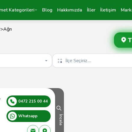
met Kategorileri
Blog
Hakkımızda
İller
İletişim
Mark
r
>
Ağrı
T
İlçe seçin
e
0472 215 00 44
Whatsapp
İncele