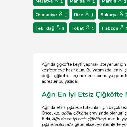
Malatya
Manisa
Mardin
1
1
1
Osmaniye
Rize
Sakarya
1
1
Tekirdağ
Tokat
Trabzon
3
1
Ağrı'da çiğköfte keyfi yapmak isteyenler için 
keşfetmeye hazır olun. Bu yazımızda, en iyi ç
doğal çiğköfte seçeneklerini bir araya getirdi
adresler bu yazıda!
Ağrı En İyi Etsiz Çiğköfte
Ağrı'da etsiz
çiğköfte
tutkunları için birçok l
Öncelikle,
doğal çiğköfte
arayışında olanlar i
Peki,
Ağrı'da en iyi etsiz çiğköfteyi
nerede yiye
çiğköftecilerinde
, geleneksel yöntemlerle yoğ