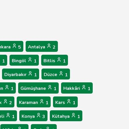
nkara
Antalya
5
2
Bingöl
Bitlis
1
1
1
Diyarbakır
Düzce
1
1
un
Gümüşhane
Hakkâri
1
1
1
ük
Karaman
Kars
2
1
1
eli
Konya
Kütahya
1
3
1