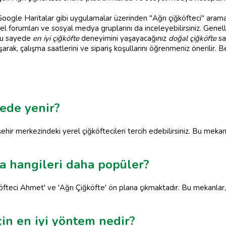
Google Haritalar gibi uygulamalar üzerinden "Ağrı çiğköfteci" arama
rel forumları ve sosyal medya gruplarını da inceleyebilirsiniz. Genelli
 Bu sayede
en iyi çiğköfte
deneyimini yaşayacağınız
doğal çiğköfte
sa
aşarak, çalışma saatlerini ve sipariş koşullarını öğrenmeniz önerilir. 
rede yenir?
 şehir merkezindeki yerel çiğköftecileri tercih edebilirsiniz. Bu me
da hangileri daha popüler?
köfteci Ahmet' ve 'Ağrı Çiğköfte' ön plana çıkmaktadır. Bu mekanlar
çin en iyi yöntem nedir?