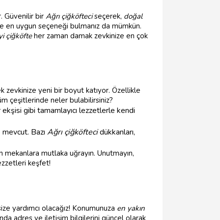
. Güvenilir bir
Ağrı çiğköfteci
seçerek,
doğal
enize en uygun seçeneği bulmanız da mümkün.
yi çiğköfte
her zaman damak zevkinize en çok
 zevkinize yeni bir boyut katıyor. Özellikle
m çeşitlerinde neler bulabilirsiniz?
r ekşisi gibi tamamlayıcı lezzetlerle kendi
de mevcut. Bazı
Ağrı çiğköfteci
dükkanları,
nan mekanlara mutlaka uğrayın. Unutmayın,
zzetleri keşfet!
size yardımcı olacağız! Konumunuza
en yakın
a adres ve iletişim bilgilerini güncel olarak