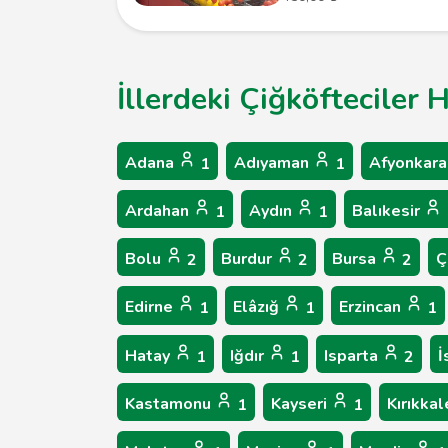
İllerdeki Çiğköfteciler 
Adana
Adıyaman
Afyonkara
1
1
Ardahan
Aydın
Balıkesir
1
1
Bolu
Burdur
Bursa
Ç
2
2
2
Edirne
Elâzığ
Erzincan
1
1
1
Hatay
Iğdır
Isparta
İ
1
1
2
Kastamonu
Kayseri
Kırıkka
1
1