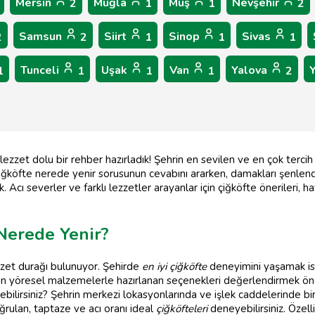
Mersin
Muğla
Muş
Nevşehir
2
1
1
2
Samsun
Siirt
Sinop
Sivas
2
2
1
1
1
Tunceli
Uşak
Van
Yalova
1
1
1
1
2
lezzet dolu bir rehber hazırladık! Şehrin en sevilen ve en çok tercih
iğköfte nerede yenir sorusunun cevabını ararken, damakları şenlendir
k. Acı severler ve farklı lezzetler arayanlar için çiğköfte önerileri
 Nerede Yenir?
ezzet durağı bulunuyor. Şehirde
en iyi çiğköfte
deneyimini yaşamak ist
çin yöresel malzemelerle hazırlanan seçenekleri değerlendirmek ön
bilirsiniz? Şehrin merkezi lokasyonlarında ve işlek caddelerinde b
rulan, taptaze ve acı oranı ideal
çiğköfteleri
deneyebilirsiniz. Özell