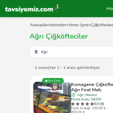
Tavsiyemiz Anasayfa
Hiz
Anasayfa
>
Hizmetler
>
Yeme-İçme
>
Çiğköftecile
Ağrı Çiğköfteciler
Şehir seçin
1 sonuçtan 1 - 1 arası gösteriliyor.
Öne Çıkan
Komagene Çiğköft
Ağrı Fırat Mah.
Ağrı, Merkez
Posta Kodu: 04200
0.0 (0)
Fiyat Aralığı: 100,00 ₺ -
450,00 ₺