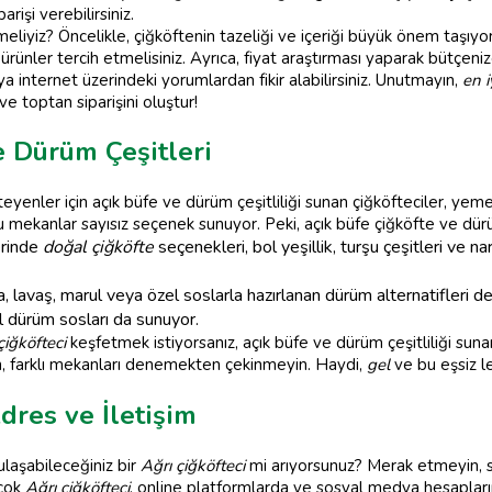
parişi verebilirsiniz.
eliyiz? Öncelikle, çiğköftenin tazeliği ve içeriği büyük önem taşıyor
 ürünler tercih etmelisiniz. Ayrıca, fiyat araştırması yaparak bütç
a internet üzerindeki yorumlardan fikir alabilirsiniz. Unutmayın,
en i
ve toptan siparişini oluştur!
e Dürüm Çeşitleri
yenler için açık büfe ve dürüm çeşitliliği sunan çiğköfteciler, yemek
bu mekanlar sayısız seçenek sunuyor. Peki, açık büfe çiğköfte ve dürü
erinde
doğal çiğköfte
seçenekleri, bol yeşillik, turşu çeşitleri ve na
, lavaş, marul veya özel soslarla hazırlanan dürüm alternatifleri 
el dürüm sosları da sunuyor.
çiğköfteci
keşfetmek istiyorsanız, açık büfe ve dürüm çeşitliliği su
n, farklı mekanları denemekten çekinmeyin. Haydi,
gel
ve bu eşsiz le
dres ve İletişim
laşabileceğiniz bir
Ağrı çiğköfteci
mi arıyorsunuz? Merak etmeyin, 
rçok
Ağrı çiğköfteci
, online platformlarda ve sosyal medya hesaplarınd