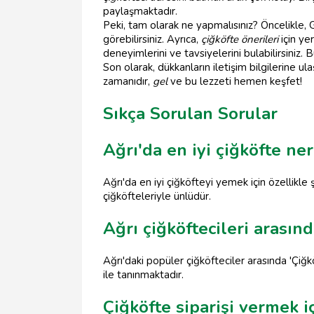
paylaşmaktadır.
Peki, tam olarak ne yapmalısınız? Öncelikle, 
görebilirsiniz. Ayrıca,
çiğköfte önerileri
için ye
deneyimlerini ve tavsiyelerini bulabilirsiniz.
Son olarak, dükkanların iletişim bilgilerine ul
zamanıdır,
gel
ve bu lezzeti hemen keşfet!
Sıkça Sorulan Sorular
Ağrı'da en iyi çiğköfte ne
Ağrı'da en iyi çiğköfteyi yemek için özellikle
çiğköfteleriyle ünlüdür.
Ağrı çiğköftecileri arasın
Ağrı'daki popüler çiğköfteciler arasında 'Çiğ
ile tanınmaktadır.
Çiğköfte siparişi vermek i