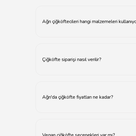
Ağrı'da en iyi çiğköfteyi bulabileceğiniz yerle
Ağrı çiğköftecileri hangi malzemeleri kullanıy
Ağrı çiğköftecileri genellikle bulgur, biber salç
Çiğköfte siparişi nasıl verilir?
Ağrı'daki çiğköftecilerden sipariş vermek için t
Ağrı'da çiğköfte fiyatları ne kadar?
Ağrı'da çiğköfte fiyatları genellikle 20 TL ile 
Vegan çiğköfte seçenekleri var mı?