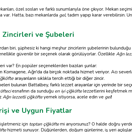
anları, özel sosları ve farklı sunumlarıyla öne çıkıyor. Mekan seçimi
a var. Hatta, bazı mekanlarda
gel
, tadım yapıp karar verebilirsin. 
Zincirleri ve Şubeleri
dan biri, şüphesiz ki hangi meşhur zincirlerin şubelerinin bulunduğu ol
nellikle güvenilir bir seçenek olarak görülüyorlar. Özellikle
Ağrı lez
eleri var? En popüler seçeneklerden bazıları şunlar:
 Komagene, Ağrı'da da birçok noktada hizmet veriyor. Acı severler 
iğköfte
arayanların sıklıkla tercih ettiği bir diğer zincir.
eri bulunan Battalbey, farklı lezzet arayanlar için yerinde bir seçe
öfteci
esnafının da sunduğu
en iyi çiğköfte
lezzetlerini keşfetmek
ız
Ağrı lezzetli çiğköfte
yemek istiyorsa, acele edin ve
gel
!
rişi ve Uygun Fiyatlar
 işletmeniz için
toptan çiğköfte
mi arıyorsunuz? O halde doğru yerde
öfte
hizmeti sunuyor. Düğünlerden, doğum günlerine, iş yeri açılışları