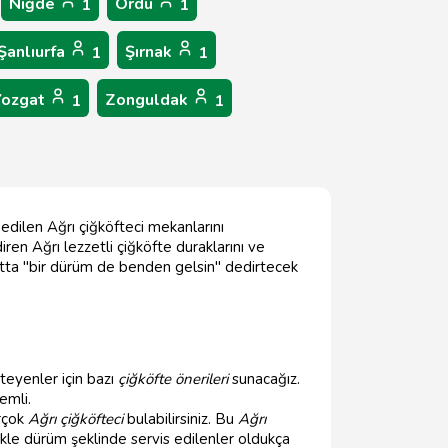
Niğde
Ordu
1
1
Şanlıurfa
Şırnak
1
1
Yozgat
Zonguldak
1
1
 edilen Ağrı çiğköfteci mekanlarını
en Ağrı lezzetli çiğköfte duraklarını ve
, hatta "bir dürüm de benden gelsin" dedirtecek
eyenler için bazı
çiğköfte önerileri
sunacağız.
emli.
irçok
Ağrı çiğköfteci
bulabilirsiniz. Bu
Ağrı
ikle dürüm şeklinde servis edilenler oldukça