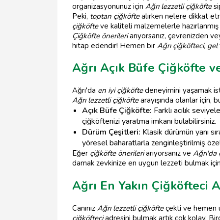
organizasyonunuz için
Ağrı lezzetli çiğköfte
si
Peki,
toptan çiğköfte
alırken nelere dikkat etm
çiğköfte
ve kaliteli malzemelerle hazırlanmış
Çiğköfte önerileri
arıyorsanız, çevrenizden vey
hitap edendir! Hemen bir
Ağrı çiğköfteci, gel
Ağrı Açık Büfe Çiğköfte v
Ağrı'da
en iyi çiğköfte
deneyimini yaşamak iste
Ağrı lezzetli çiğköfte
arayışında olanlar için, 
Açık Büfe Çiğköfte:
Farklı acılık seviyel
çiğköftenizi yaratma imkanı bulabilirsiniz.
Dürüm Çeşitleri:
Klasik dürümün yanı sıra
yöresel baharatlarla zenginleştirilmiş öz
Eğer
çiğköfte önerileri
arıyorsanız ve
Ağrı'da 
damak zevkinize en uygun lezzeti bulmak içi
Ağrı En Yakın Çiğköfteci A
Canınız
Ağrı lezzetli çiğköfte
çekti ve hemen u
çiğköfteci
adresini bulmak artık çok kolay. Bi