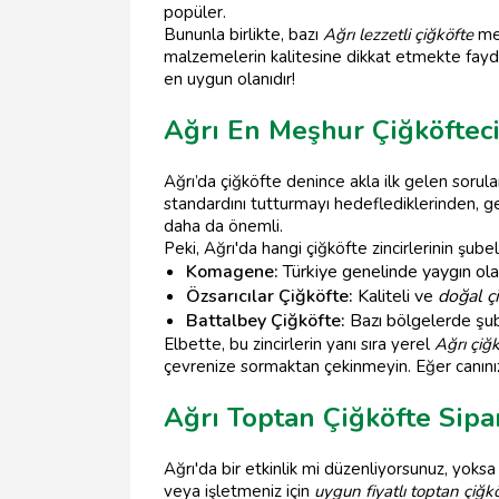
popüler.
Bununla birlikte, bazı
Ağrı lezzetli çiğköfte
mek
malzemelerin kalitesine dikkat etmekte fayd
en uygun olanıdır!
Ağrı En Meşhur Çiğköfteci 
Ağrı’da çiğköfte denince akla ilk gelen sorular
standardını tutturmayı hedeflediklerinden, ge
daha da önemli.
Peki, Ağrı'da hangi çiğköfte zincirlerinin şub
Komagene:
Türkiye genelinde yaygın olan
Özsarıcılar Çiğköfte:
Kaliteli ve
doğal ç
Battalbey Çiğköfte:
Bazı bölgelerde şubel
Elbette, bu zincirlerin yanı sıra yerel
Ağrı çiğk
çevrenize sormaktan çekinmeyin. Eğer canın
Ağrı Toptan Çiğköfte Sipa
Ağrı'da bir etkinlik mi düzenliyorsunuz, yoksa
veya işletmeniz için
uygun fiyatlı toptan çiğk