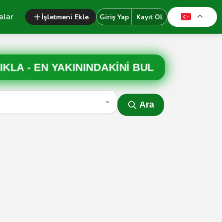
alar
İşletmeni Ekle
Giriş Yap
Kayıt Ol
IKLA -
EN YAKININDAKİNİ BUL
Ara