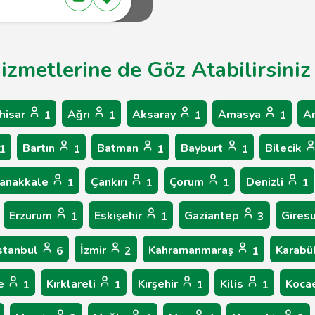
Hizmetlerine de Göz Atabilirsiniz
hisar
Ağrı
Aksaray
Amasya
A
1
1
1
1
Bartın
Batman
Bayburt
Bilecik
1
1
1
1
anakkale
Çankırı
Çorum
Denizli
1
1
1
1
Erzurum
Eskişehir
Gaziantep
Gires
1
1
3
stanbul
İzmir
Kahramanmaraş
Karab
6
2
1
le
Kırklareli
Kırşehir
Kilis
Koca
1
1
1
1