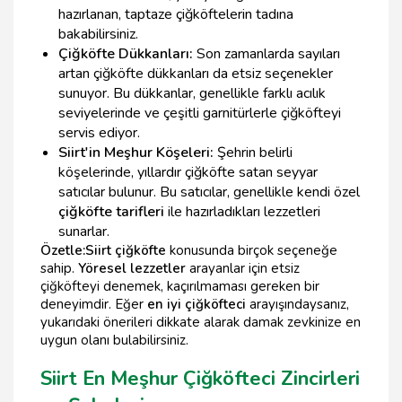
hazırlanan, taptaze çiğköftelerin tadına
bakabilirsiniz.
Çiğköfte Dükkanları:
Son zamanlarda sayıları
artan çiğköfte dükkanları da etsiz seçenekler
sunuyor. Bu dükkanlar, genellikle farklı acılık
seviyelerinde ve çeşitli garnitürlerle çiğköfteyi
servis ediyor.
Siirt'in Meşhur Köşeleri:
Şehrin belirli
köşelerinde, yıllardır çiğköfte satan seyyar
satıcılar bulunur. Bu satıcılar, genellikle kendi özel
çiğköfte tarifleri
ile hazırladıkları lezzetleri
sunarlar.
Özetle:
Siirt çiğköfte
konusunda birçok seçeneğe
sahip.
Yöresel lezzetler
arayanlar için etsiz
çiğköfteyi denemek, kaçırılmaması gereken bir
deneyimdir. Eğer
en iyi çiğköfteci
arayışındaysanız,
yukarıdaki önerileri dikkate alarak damak zevkinize en
uygun olanı bulabilirsiniz.
Siirt En Meşhur Çiğköfteci Zincirleri