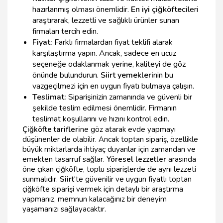
hazırlanmış olması önemlidir.
En iyi çiğköfteci
leri
araştırarak, lezzetli ve sağlıklı ürünler sunan
firmaları tercih edin.
Fiyat:
Farklı firmalardan fiyat teklifi alarak
karşılaştırma yapın. Ancak, sadece en ucuz
seçeneğe odaklanmak yerine, kaliteyi de göz
önünde bulundurun.
Siirt yemekleri
nin bu
vazgeçilmezi için en uygun fiyatı bulmaya çalışın.
Teslimat:
Siparişinizin zamanında ve güvenli bir
şekilde teslim edilmesi önemlidir. Firmanın
teslimat koşullarını ve hızını kontrol edin.
Çiğköfte tarifleri
ne göz atarak evde yapmayı
düşünenler de olabilir. Ancak toptan sipariş, özellikle
büyük miktarlarda ihtiyaç duyanlar için zamandan ve
emekten tasarruf sağlar.
Yöresel lezzetler
arasında
öne çıkan çiğköfte, toplu siparişlerde de aynı lezzeti
sunmalıdır.
Siirt
'te güvenilir ve uygun fiyatlı toptan
çiğköfte siparişi vermek için detaylı bir araştırma
yapmanız, memnun kalacağınız bir deneyim
yaşamanızı sağlayacaktır.