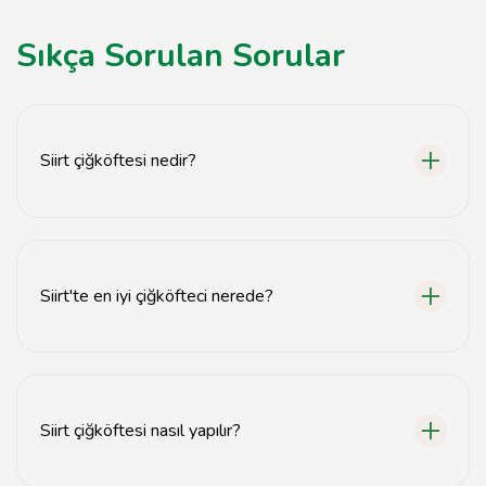
Sıkça Sorulan Sorular
Siirt çiğköftesi nedir?
Siirt çiğköftesi, ince bulgur, baharatlar ve çeşitli
yeşilliklerin yoğrulmasıyla yapılan yöresel bir lezzettir.
Siirt'te en iyi çiğköfteci nerede?
Siirt'te en iyi çiğköfteciler, yerel halkın tercih ettiği
mekanlar arasında yer alır. Tavsiyemiz için sitemizi
ziyaret edebilirsiniz.
Siirt çiğköftesi nasıl yapılır?