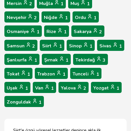
Mersin
Muğla
Muş
2
1
1
Nevşehir
Niğde
Ordu
2
1
1
Osmaniye
Rize
Sakarya
1
1
2
Samsun
Siirt
Sinop
Sivas
2
1
1
1
Şanlıurfa
Şırnak
Tekirdağ
1
1
3
Tokat
Trabzon
Tunceli
1
1
1
Uşak
Van
Yalova
Yozgat
1
1
2
1
Zonguldak
1
Siirt'e özgü yöresel lezzetler denince akla ilk