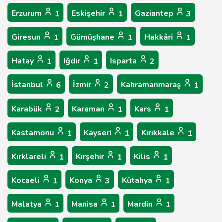
Erzurum
Eskişehir
Gaziantep
1
1
3
Giresun
Gümüşhane
Hakkâri
1
1
1
Hatay
Iğdır
Isparta
1
1
2
İstanbul
İzmir
Kahramanmaraş
6
2
1
Karabük
Karaman
Kars
2
1
1
Kastamonu
Kayseri
Kırıkkale
1
1
1
Kırklareli
Kırşehir
Kilis
1
1
1
Kocaeli
Konya
Kütahya
1
3
1
Malatya
Manisa
Mardin
1
1
1