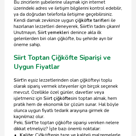
Bu zincirlerin şubelerine ulaşmak için internet
üzerindeki adres ve iletişim bilgilerini kontrol edebilir,
ya da doğrudan telefonla iletişime geçebilirsiniz.
Kendi damak zevkinize uygun
çiğköfte tarifleri
ile
hazırlanan lezzetleri deneyerek,
Siirt
'in tadını çıkarın!
Unutmayın,
Siirt yemekleri
denince akla ilk
gelenlerden biri olan çiğköfte, bu şehirde ayrı bir
öneme sahip.
Siirt Toptan Çiğköfte Siparişi ve
Uygun Fiyatlar
Siirt
'in eşsiz lezzetlerinden olan çiğköfteyi toplu
olarak sipariş vermek isteyenler için birçok seçenek
mevcut. Özellikle özel günler, davetler veya
işletmeniz için
Siirt çiğköfte
sini toptan almak, hem
pratik hem de ekonomik bir çözüm sunar. Hal böyle
olunca uygun fiyatlı tedarik arayışına girmek de
kaçınılmaz olur.
Peki,
Siirt
'te toptan çiğköfte siparişi verirken nelere
dikkat etmeliyiz? İşte bazı önemli noktalar:
Kalite:
Çiğköftenin taze ve kaliteli malzemelerle