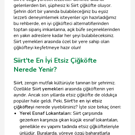
gelenlerden biri, şüphesiz ki Siirt çiğköfte oluyor.
Şehrin dört bir yanında bulabileceğiniz bu eşsiz
lezzeti deneyimlemek isteyenler için hazırladığımız
bu rehberde, en iyi çiğköfteci alternatiflerinden
toptan sipariş imkanlarına, açık büfe seçeneklerinden
en yakın adreslere kadar her şeyi bulabileceksiniz.
Siirt yemekleri arasında özel bir yere sahip olan
çiğköfteyi keşfetmeye hazır olun!
Siirt'te En İyi Etsiz Çiğköfte
Nerede Yenir?
Siirt
, zengin mutfak kültürüyle tanınan bir şehrimiz.
Özellikle
Siirt yemekleri
arasında çiğköftenin yeri
ayrıdır. Ancak son yıllarda etsiz çiğköfte de oldukça
popüler hale geldi. Peki,
Siirt
'te
en iyi etsiz
çiğköfteyi
nerede yiyebilirsiniz? İşte size birkaç öneri:
Yerel Esnaf Lokantaları:
Siirt çarşısında
gezerken karşınıza çıkan küçük esnaf lokantaları,
genellikle ev yapımı tadında etsiz çiğköfteleriyle
ünlüdür. Buralarda, yöreye özgü baharatlarla