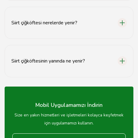
Siirt çiğköftesi, ince bulgur, soğan, biber salçası,
domates, baharatlar ve zeytinyağı ile yoğrularak
hazırlanır.
Siirt çiğköftesi nerelerde yenir?
Siirt çiğköftesi, Siirt'teki çiğköftecilerde ve
restoranlarda yenebilir.
Siirt çiğköftesinin yanında ne yenir?
Siirt çiğköftesi genellikle marul, turşu ve limon ile servis
edilir.
Mobil Uygulamamızı İndirin
Size en yakın hizmetleri ve işletmeleri kolayca keşfetmek
için uygulamamızı kullanın.