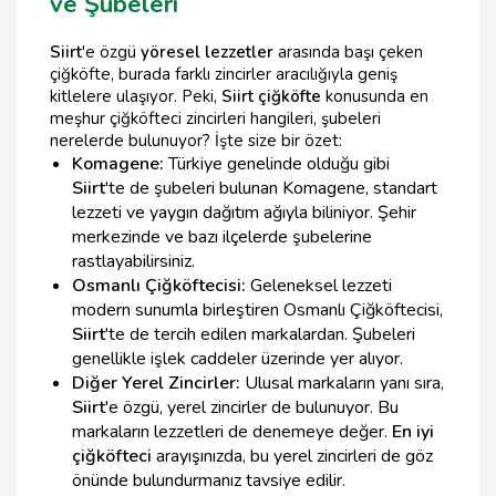
ve Şubeleri
Siirt
'e özgü
yöresel lezzetler
arasında başı çeken
çiğköfte, burada farklı zincirler aracılığıyla geniş
kitlelere ulaşıyor. Peki,
Siirt çiğköfte
konusunda en
meşhur çiğköfteci zincirleri hangileri, şubeleri
nerelerde bulunuyor? İşte size bir özet:
Komagene:
Türkiye genelinde olduğu gibi
Siirt
'te de şubeleri bulunan Komagene, standart
lezzeti ve yaygın dağıtım ağıyla biliniyor. Şehir
merkezinde ve bazı ilçelerde şubelerine
rastlayabilirsiniz.
Osmanlı Çiğköftecisi:
Geleneksel lezzeti
modern sunumla birleştiren Osmanlı Çiğköftecisi,
Siirt
'te de tercih edilen markalardan. Şubeleri
genellikle işlek caddeler üzerinde yer alıyor.
Diğer Yerel Zincirler:
Ulusal markaların yanı sıra,
Siirt
'e özgü, yerel zincirler de bulunuyor. Bu
markaların lezzetleri de denemeye değer.
En iyi
çiğköfteci
arayışınızda, bu yerel zincirleri de göz
önünde bulundurmanız tavsiye edilir.