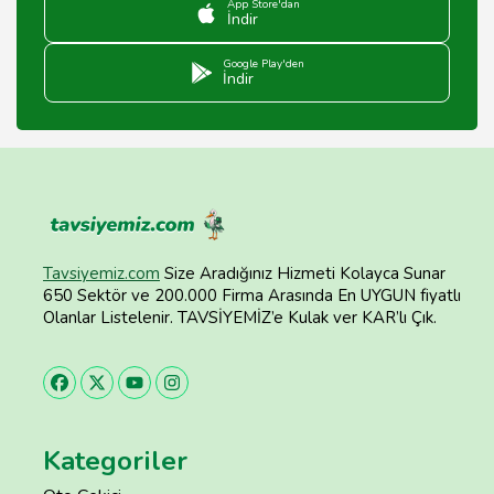
App Store'dan
İndir
Google Play'den
İndir
Tavsiyemiz.com
Size Aradığınız Hizmeti Kolayca Sunar
650 Sektör ve 200.000 Firma Arasında En UYGUN fiyatlı
Olanlar Listelenir. TAVSİYEMİZ’e Kulak ver KAR’lı Çık.
Kategoriler