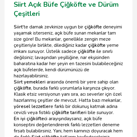
Siirt Açık Büfe Çiğköfte ve Dürüm
Çeşitleri
Siirt
'te damak zevkinize uygun bir
çiğköfte
deneyimi
yaşamak isterseniz, açık büfe sunan mekanlar tam
size göre! Bu mekanlar, genellikle zengin meze
çeşitleriyle birlikte, dilediğiniz kadar
çiğköfte
yeme
imkanı sunuyor. Üstelik sadece
çiğköfte
ile sınırlı
değilsiniz; lavaşından yeşilliğine, nar ekşisinden
baharatına kadar her şeyin en tazesini bulabileceğiniz
açık büfelerde, kendi dürümünüzü de
hazırlayabilirsiniz.
Siirt yemekleri
arasında önemli bir yere sahip olan
çiğköfte
, burada farklı yorumlarla karşınıza çıkıyor.
Klasik etsiz versiyonun yanı sıra, acı severler için özel
hazırlanmış çeşitler de mevcut. Hatta bazı mekanlar,
yöresel lezzetler
e farklı bir dokunuş katmak adına
cevizli veya fıstıklı
çiğköfte tarifleri
bile sunuyor.
En iyi çiğköfteci
arayışındaysanız, açık büfe
konseptini değerlendirerek farklı lezzetleri deneme
fırsatı bulabilirsiniz. Yani, hem karnınızı doyuracak hem