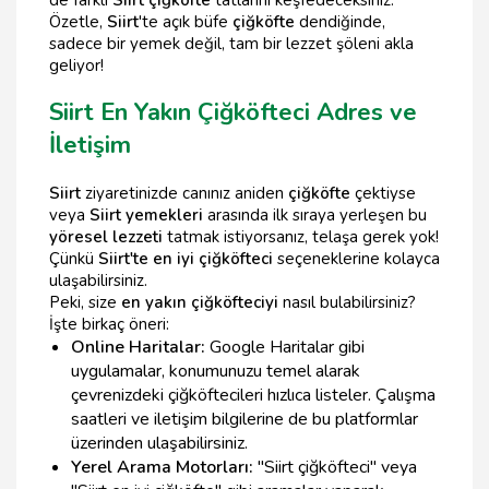
de farklı
Siirt çiğköfte
tatlarını keşfedeceksiniz.
Özetle,
Siirt
'te açık büfe
çiğköfte
dendiğinde,
sadece bir yemek değil, tam bir lezzet şöleni akla
geliyor!
Siirt En Yakın Çiğköfteci Adres ve
İletişim
Siirt
ziyaretinizde canınız aniden
çiğköfte
çektiyse
veya
Siirt yemekleri
arasında ilk sıraya yerleşen bu
yöresel lezzeti
tatmak istiyorsanız, telaşa gerek yok!
Çünkü
Siirt'te en iyi çiğköfteci
seçeneklerine kolayca
ulaşabilirsiniz.
Peki, size
en yakın çiğköfteciyi
nasıl bulabilirsiniz?
İşte birkaç öneri:
Online Haritalar:
Google Haritalar gibi
uygulamalar, konumunuzu temel alarak
çevrenizdeki çiğköftecileri hızlıca listeler. Çalışma
saatleri ve iletişim bilgilerine de bu platformlar
üzerinden ulaşabilirsiniz.
Yerel Arama Motorları:
"Siirt çiğköfteci" veya