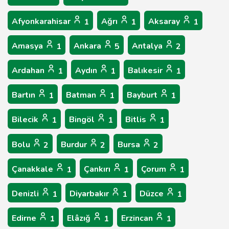
Afyonkarahisar
Ağrı
Aksaray
1
1
1
Amasya
Ankara
Antalya
1
5
2
Ardahan
Aydın
Balıkesir
1
1
1
Bartın
Batman
Bayburt
1
1
1
Bilecik
Bingöl
Bitlis
1
1
1
Bolu
Burdur
Bursa
2
2
2
Çanakkale
Çankırı
Çorum
1
1
1
Denizli
Diyarbakır
Düzce
1
1
1
Edirne
Elâzığ
Erzincan
1
1
1