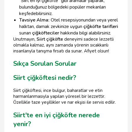
"Siirt en iyi çiğköfte" gibi aramalar yaparak,
bulunduğunuz bölgedeki popüler mekanları
keşfedebilirsiniz.
Tavsiye Alma:
Otel resepsiyonundan veya yerel
halktan, damak zevkinize uygun
çiğköfte tarifleri
sunan
çiğköfteciler
hakkında bilgi alabilirsiniz.
Unutmayın,
Siirt çiğköfte
deneyimi sadece lezzetli
olmakla kalmaz, aynı zamanda yörenin sıcakkanlı
insanlarıyla tanışma fırsatı da sunar. Afiyet olsun!
Sıkça Sorulan Sorular
Siirt çiğköftesi nedir?
Siirt çiğköftesi, ince bulgur, baharatlar ve etin
harmanlanmasıyla yapılan yöresel bir lezzettir.
Özellikle taze yeşillikler ve nar ekşisi ile servis edilir.
Siirt'te en iyi çiğköfte nerede
yenir?