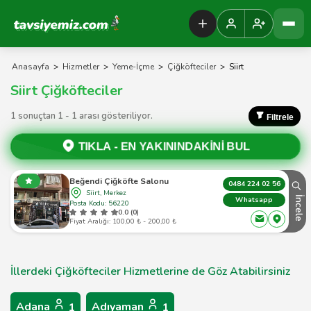
Tavsiyemiz Anasayfa
Anasayfa
>
Hizmetler
>
Yeme-İçme
>
Çiğköfteciler
>
Siirt
Siirt Çiğköfteciler
1 sonuçtan 1 - 1 arası gösteriliyor.
Filtrele
TIKLA -
EN YAKININDAKİNİ BUL
Beğendi Çiğköfte Salonu
0484 224 02 56
Siirt, Merkez
İncele
Whatsapp
Posta Kodu: 56220
0.0 (0)
Fiyat Aralığı: 100,00 ₺ - 200,00 ₺
İllerdeki Çiğköfteciler Hizmetlerine de Göz Atabilirsiniz
Adana
Adıyaman
1
1