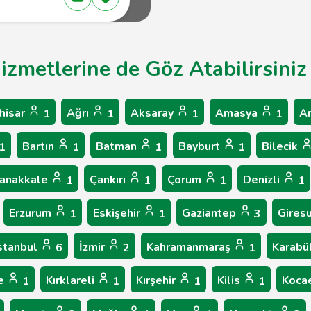
Hizmetlerine de Göz Atabilirsiniz
hisar
Ağrı
Aksaray
Amasya
A
1
1
1
1
Bartın
Batman
Bayburt
Bilecik
1
1
1
1
anakkale
Çankırı
Çorum
Denizli
1
1
1
1
Erzurum
Eskişehir
Gaziantep
Gires
1
1
3
stanbul
İzmir
Kahramanmaraş
Karab
6
2
1
le
Kırklareli
Kırşehir
Kilis
Koca
1
1
1
1