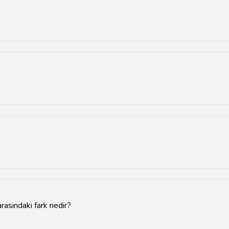
nerilere ve müşteri yorumlarına göz atabilirsiniz.
çası ve baharatlarla hazırlanır.
 büyüklüğüne göre değişiklik göstermektedir.
arasındaki fark nedir?