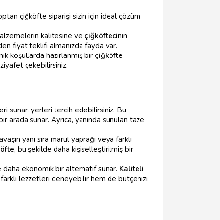
optan çiğköfte siparişi sizin için ideal çözüm
 malzemelerin kalitesine ve
çiğköfteci
nin
en fiyat teklifi almanızda fayda var.
ik koşullarda hazırlanmış bir
çiğköfte
ziyafet çekebilirsiniz.
ri sunan yerleri tercih edebilirsiniz. Bu
bir arada sunar. Ayrıca, yanında sunulan taze
avaşın yanı sıra marul yaprağı veya farklı
köfte
, bu şekilde daha kişiselleştirilmiş bir
e daha ekonomik bir alternatif sunar.
Kaliteli
 farklı lezzetleri deneyebilir hem de bütçenizi