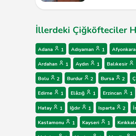
İllerdeki Çiğköfteciler 
Adana
Adıyaman
Afyonkara
1
1
Ardahan
Aydın
Balıkesir
1
1
Bolu
Burdur
Bursa
Ç
2
2
2
Edirne
Elâzığ
Erzincan
1
1
1
Hatay
Iğdır
Isparta
İ
1
1
2
Kastamonu
Kayseri
Kırıkka
1
1