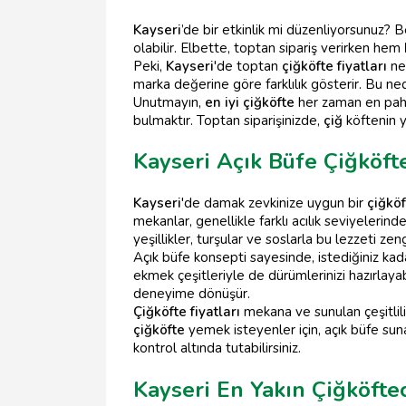
Kayseri
’de bir etkinlik mi düzenliyorsunuz? Be
olabilir. Elbette, toptan sipariş verirken hem
Peki,
Kayseri
'de toptan
çiğköfte fiyatları
ney
marka değerine göre farklılık gösterir. Bu ne
Unutmayın,
en iyi çiğköfte
her zaman en pahal
bulmaktır. Toptan siparişinizde,
çiğ
köftenin ya
Kayseri Açık Büfe Çiğköft
Kayseri
'de damak zevkinize uygun bir
çiğköf
mekanlar, genellikle farklı acılık seviyelerin
yeşillikler, turşular ve soslarla bu lezzeti zengi
Açık büfe konsepti sayesinde, istediğiniz ka
ekmek çeşitleriyle de dürümlerinizi hazırlayabi
deneyime dönüşür.
Çiğköfte fiyatları
mekana ve sunulan çeşitlili
çiğköfte
yemek isteyenler için, açık büfe su
kontrol altında tutabilirsiniz.
Kayseri En Yakın Çiğköftec