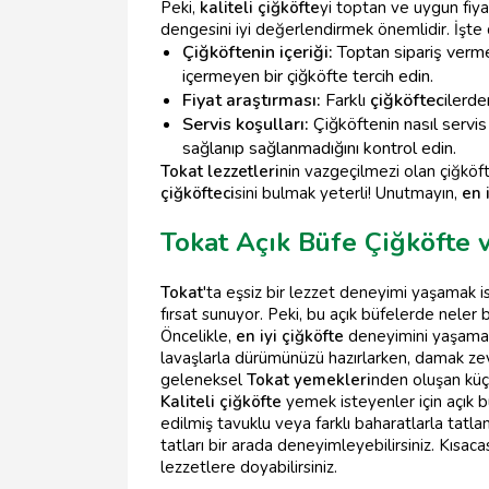
Peki,
kaliteli çiğköfte
yi toptan ve uygun fiy
dengesini iyi değerlendirmek önemlidir. İşte
Çiğköftenin içeriği:
Toptan sipariş verme
içermeyen bir çiğköfte tercih edin.
Fiyat araştırması:
Farklı
çiğköftec
ilerde
Servis koşulları:
Çiğköftenin nasıl servis 
sağlanıp sağlanmadığını kontrol edin.
Tokat lezzetleri
nin vazgeçilmezi olan çiğköf
çiğköfteci
sini bulmak yeterli! Unutmayın,
en 
Tokat Açık Büfe Çiğköfte 
Tokat
'ta eşsiz bir lezzet deneyimi yaşamak i
fırsat sunuyor. Peki, bu açık büfelerde neler bu
Öncelikle,
en iyi çiğköfte
deneyimini yaşamanız 
lavaşlarla dürümünüzü hazırlarken, damak zevkin
geleneksel
Tokat yemekleri
nden oluşan küçü
Kaliteli çiğköfte
yemek isteyenler için açık b
edilmiş tavuklu veya farklı baharatlarla tat
tatları bir arada deneyimleyebilirsiniz. Kısaca
lezzetlere doyabilirsiniz.