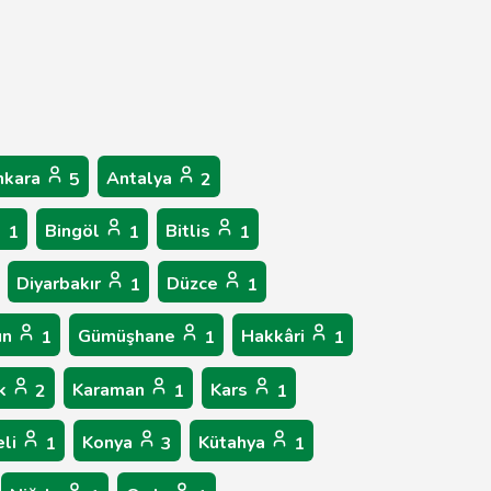
nkara
Antalya
5
2
Bingöl
Bitlis
1
1
1
Diyarbakır
Düzce
1
1
un
Gümüşhane
Hakkâri
1
1
1
ük
Karaman
Kars
2
1
1
eli
Konya
Kütahya
1
3
1