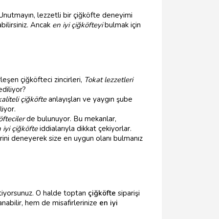
 Unutmayın, lezzetli bir çiğköfte deneyimi
bilirsiniz. Ancak
en iyi çiğköfteyi
bulmak için
şen çiğköfteci zincirleri,
Tokat lezzetleri
ediliyor?
kaliteli çiğköfte
anlayışları ve yaygın şube
liyor.
öfteciler
de bulunuyor. Bu mekanlar,
 iyi çiğköfte
iddialarıyla dikkat çekiyorlar.
erini deneyerek size en uygun olanı bulmanız
tiyorsunuz. O halde toptan
çiğköfte
siparişi
anabilir, hem de misafirlerinize
en iyi