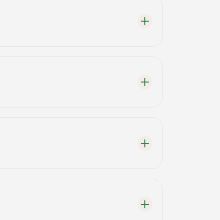
i listeledik.
ftecileri deneyebilirsiniz.