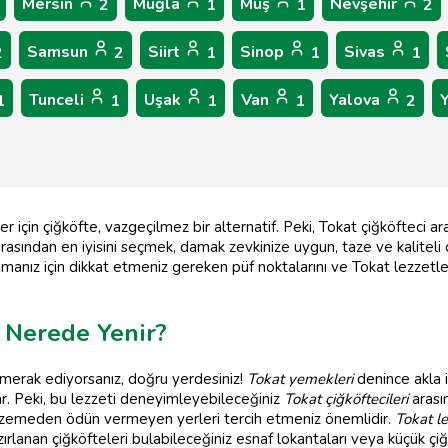
Mersin
Muğla
Muş
Nevşehir
2
1
1
2
Samsun
Siirt
Sinop
Sivas
2
2
1
1
1
Tunceli
Uşak
Van
Yalova
1
1
1
1
2
r için çiğköfte, vazgeçilmez bir alternatif. Peki, Tokat çiğköfteci ar
 arasından en iyisini seçmek, damak zevkinize uygun, taze ve kaliteli
manız için dikkat etmeniz gereken püf noktalarını ve Tokat lezzetleri
e Nerede Yenir?
merak ediyorsanız, doğru yerdesiniz!
Tokat yemekleri
denince akla i
ar. Peki, bu lezzeti deneyimleyebileceğiniz
Tokat çiğköftecileri
arasın
zemeden ödün vermeyen yerleri tercih etmeniz önemlidir.
Tokat le
rlanan çiğköfteleri bulabileceğiniz esnaf lokantaları veya küçük çiğk