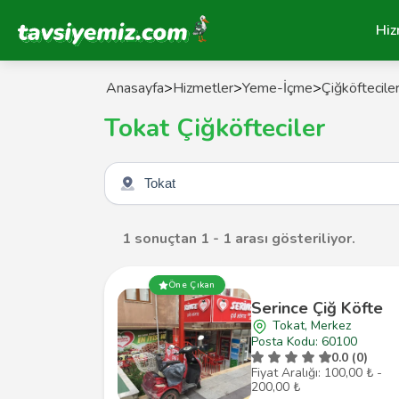
Tavsiyemiz Anasayfa
Hiz
Anasayfa
>
Hizmetler
>
Yeme-İçme
>
Çiğköftecile
Tokat Çiğköfteciler
Şehir seçin
1 sonuçtan 1 - 1 arası gösteriliyor.
Öne Çıkan
Serince Çiğ Köfte
Tokat, Merkez
Posta Kodu: 60100
0.0 (0)
Fiyat Aralığı: 100,00 ₺ -
200,00 ₺