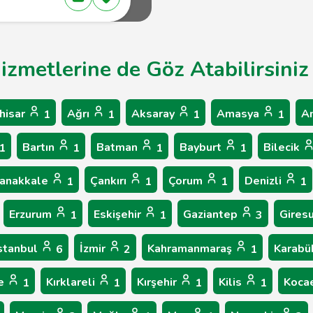
Hizmetlerine de Göz Atabilirsiniz
hisar
Ağrı
Aksaray
Amasya
A
1
1
1
1
Bartın
Batman
Bayburt
Bilecik
1
1
1
1
anakkale
Çankırı
Çorum
Denizli
1
1
1
1
Erzurum
Eskişehir
Gaziantep
Gires
1
1
3
stanbul
İzmir
Kahramanmaraş
Karab
6
2
1
le
Kırklareli
Kırşehir
Kilis
Koca
1
1
1
1