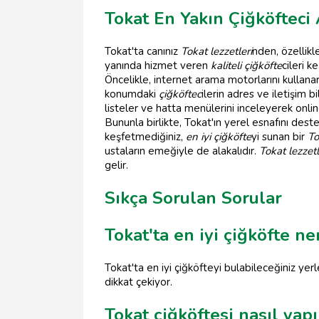
Tokat En Yakın Çiğköfteci 
Tokat'ta canınız
Tokat lezzetleri
nden, özellik
yanında hizmet veren
kaliteli çiğköfte
cileri k
Öncelikle, internet arama motorlarını kullan
konumdaki
çiğköftec
ilerin adres ve iletişim
listeler ve hatta menülerini inceleyerek online 
Bununla birlikte, Tokat'ın yerel esnafını des
keşfetmediğiniz,
en iyi çiğköfte
yi sunan bir
To
ustaların emeğiyle de alakalıdır.
Tokat lezzetl
gelir.
Sıkça Sorulan Sorular
Tokat'ta en iyi çiğköfte n
Tokat'ta en iyi çiğköfteyi bulabileceğiniz yerl
dikkat çekiyor.
Tokat çiğköftesi nasıl yapı