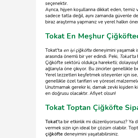
seçenektir.
Ayrıca, hijyen koşullarına dikkat eden, temiz
sadece tatla değil, aynı zamanda güvenle de il
biraz araştırma yapmanız ve yerel halkın öneri
Tokat En Meşhur Çiğköfteci
Tokat'ta
en iyi çiğköfte
deneyimini yaşamak ist
arasında önemli bir yer edindi. Peki,
Tokat'ta
h
Çiğköfte sektörü oldukça hareketli; dolayısıy
ağlarıyla öne çıkıyor. Bu zincirler genellikle 
Yerel lezzetleri keşfetmek isteyenler için ise
genellikle özel tarifleri ve yöresel malzemele
Unutmamak gerekir ki, damak zevki kişiden kiş
en doğrusu olacaktır. Afiyet olsun!
Tokat Toptan Çiğköfte Sip
Tokat
'ta bir etkinlik mi düzenliyorsunuz? Ya 
vermek sizin için ideal bir çözüm olabilir. To
çiğköfte
deneyimini yaşatabilirsiniz.