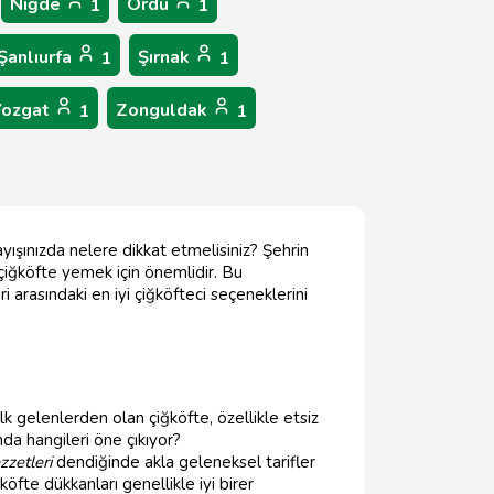
Niğde
Ordu
1
1
Şanlıurfa
Şırnak
1
1
Yozgat
Zonguldak
1
1
ayışınızda nelere dikkat etmelisiniz? Şehrin
 çiğköfte yemek için önemlidir. Bu
 arasındaki en iyi çiğköfteci seçeneklerini
lk gelenlerden olan çiğköfte, özellikle etsiz
da hangileri öne çıkıyor?
zzetleri
dendiğinde akla geleneksel tarifler
öfte dükkanları genellikle iyi birer