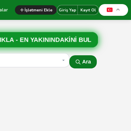
alar
İşletmeni Ekle
Giriş Yap
Kayıt Ol
IKLA -
EN YAKININDAKİNİ BUL
Ara