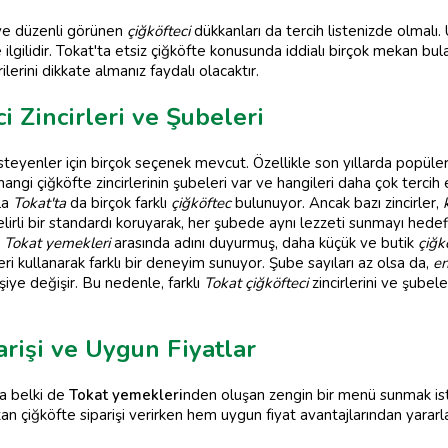
 ve düzenli görünen
çiğköfteci
dükkanları da tercih listenizde olmalı.
gilidir. Tokat'ta etsiz çiğköfte konusunda iddialı birçok mekan bula
lerini dikkate almanız faydalı olacaktır.
 Zincirleri ve Şubeleri
eyenler için birçok seçenek mevcut. Özellikle son yıllarda popülerle
angi çiğköfte zincirlerinin şubeleri var ve hangileri daha çok tercih 
la
Tokat'ta
da birçok farklı
çiğköftec
bulunuyor. Ancak bazı zincirler,
belirli bir standardı koruyarak, her şubede aynı lezzeti sunmayı hedef
,
Tokat yemekleri
arasında adını duyurmuş, daha küçük ve butik
çiğk
ri kullanarak farklı bir deneyim sunuyor. Şube sayıları az olsa da,
en
iye değişir. Bu nedenle, farklı
Tokat çiğköfteci
zincirlerini ve şubel
arişi ve Uygun Fiyatlar
da belki de
Tokat yemekleri
nden oluşan zengin bir menü sunmak is
ptan çiğköfte siparişi verirken hem uygun fiyat avantajlarından yararl