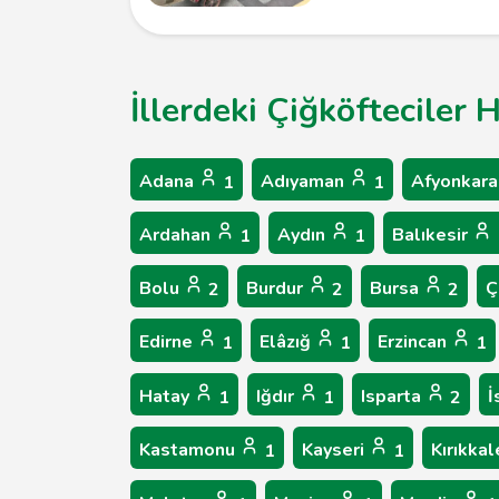
İllerdeki Çiğköfteciler 
Adana
Adıyaman
Afyonkara
1
1
Ardahan
Aydın
Balıkesir
1
1
Bolu
Burdur
Bursa
Ç
2
2
2
Edirne
Elâzığ
Erzincan
1
1
1
Hatay
Iğdır
Isparta
İ
1
1
2
Kastamonu
Kayseri
Kırıkka
1
1