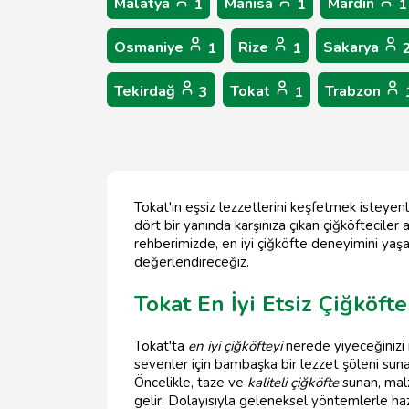
Malatya
Manisa
Mardin
1
1
1
Osmaniye
Rize
Sakarya
1
1
Tekirdağ
Tokat
Trabzon
3
1
Tokat'ın eşsiz lezzetlerini keşfetmek isteyenle
dört bir yanında karşınıza çıkan çiğköfteciler
rehberimizde, en iyi çiğköfte deneyimini yaşa
değerlendireceğiz.
Tokat En İyi Etsiz Çiğköft
Tokat'ta
en iyi çiğköfteyi
nerede yiyeceğinizi 
sevenler için bambaşka bir lezzet şöleni sun
Öncelikle, taze ve
kaliteli çiğköfte
sunan, mal
gelir. Dolayısıyla geleneksel yöntemlerle hazı