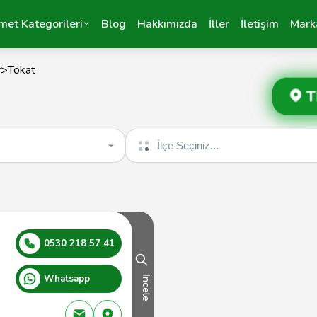
met Kategorileri
Blog
Hakkımızda
İller
İletişim
Mark
r
>
Tokat
T
İlçe seçin
0530 218 57 41
Whatsapp
İncele