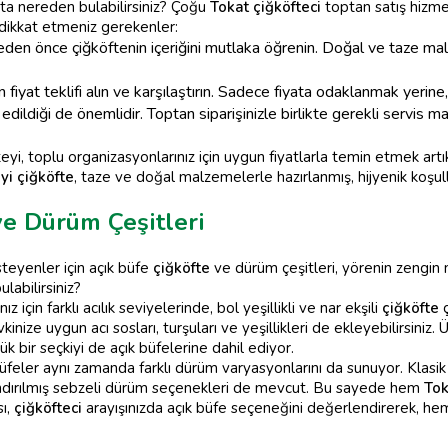
ata nereden bulabilirsiniz? Çoğu
Tokat çiğköfteci
toptan satış hizmet
 dikkat etmeniz gerekenler:
den önce çiğköftenin içeriğini mutlaka öğrenin. Doğal ve taze ma
n fiyat teklifi alın ve karşılaştırın. Sadece fiyata odaklanmak yerin
edildiği de önemlidir. Toptan siparişinizle birlikte gerekli servis ma
teyi, toplu organizasyonlarınız için uygun fiyatlarla temin etmek ar
iyi çiğköfte
, taze ve doğal malzemelerle hazırlanmış, hijyenik koşull
ve Dürüm Çeşitleri
steyenler için açık büfe
çiğköfte
ve dürüm çeşitleri, yörenin zengin 
labilirsiniz?
için farklı acılık seviyelerinde, bol yeşillikli ve nar ekşili
çiğköfte
ç
ize uygun acı sosları, turşuları ve yeşillikleri de ekleyebilirsiniz. 
k bir seçkiyi de açık büfelerine dahil ediyor.
üfeler aynı zamanda farklı dürüm varyasyonlarını da sunuyor. Klasik
landırılmış sebzeli dürüm seçenekleri de mevcut. Bu sayede hem
Tok
sı,
çiğköfteci
arayışınızda açık büfe seçeneğini değerlendirerek, hem