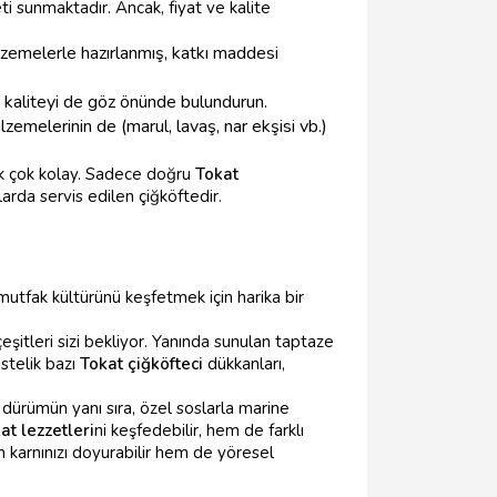
i sunmaktadır. Ancak, fiyat ve kalite
lzemelerle hazırlanmış, katkı maddesi
e, kaliteyi de göz önünde bulundurun.
lzemelerinin de (marul, lavaş, nar ekşisi vb.)
tık çok kolay. Sadece doğru
Tokat
arda servis edilen çiğköftedir.
mutfak kültürünü keşfetmek için harika bir
eşitleri sizi bekliyor. Yanında sunulan taptaze
Üstelik bazı
Tokat çiğköfteci
dükkanları,
 dürümün yanı sıra, özel soslarla marine
at lezzetleri
ni keşfedebilir, hem de farklı
 karnınızı doyurabilir hem de yöresel