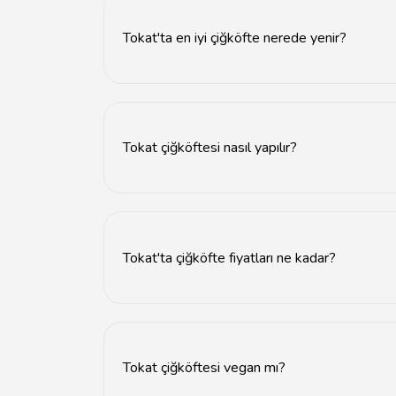
Tokat'ta en iyi çiğköfte nerede yenir?
Tokat'ta en iyi çiğköfteyi bulmak için yerel çiğk
Tokat çiğköftesi nasıl yapılır?
Tokat çiğköftesi, ince bulgur, biber salçası, bah
Tokat'ta çiğköfte fiyatları ne kadar?
Tokat'ta çiğköfte fiyatları mekanlara göre değ
Tokat çiğköftesi vegan mı?