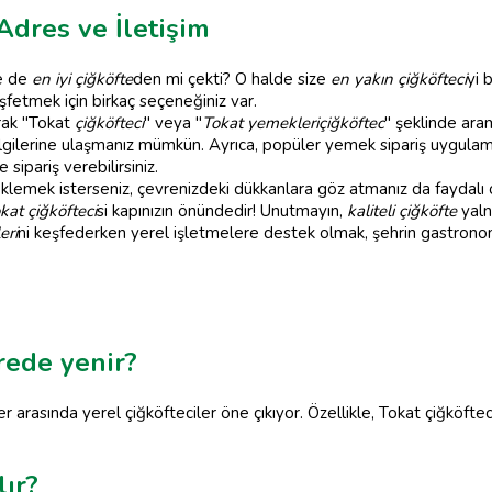
Adres ve İletişim
le de
en iyi çiğköfte
den mi çekti? O halde size
en yakın çiğköfteci
yi 
eşfetmek için birkaç seçeneğiniz var.
arak "Tokat
çiğköfteci
" veya "
Tokat yemekleri
çiğköftec
" şeklinde ara
 bilgilerine ulaşmanız mümkün. Ayrıca, popüler yemek sipariş uygulam
sipariş verebilirsiniz.
teklemek isterseniz, çevrenizdeki dükkanlara göz atmanız da faydalı
kat çiğköfteci
si kapınızın önündedir! Unutmayın,
kaliteli çiğköfte
yaln
eri
ni keşfederken yerel işletmelere destek olmak, şehrin gastrono
erede yenir?
er arasında yerel çiğköfteciler öne çıkıyor. Özellikle, Tokat çiğköftec
lır?