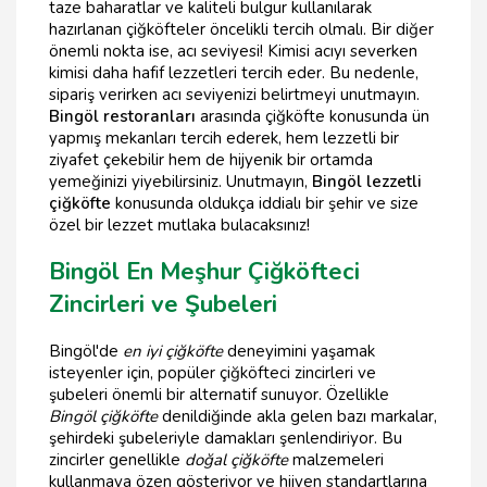
taze baharatlar ve kaliteli bulgur kullanılarak
hazırlanan çiğköfteler öncelikli tercih olmalı. Bir diğer
önemli nokta ise, acı seviyesi! Kimisi acıyı severken
kimisi daha hafif lezzetleri tercih eder. Bu nedenle,
sipariş verirken acı seviyenizi belirtmeyi unutmayın.
Bingöl restoranları
arasında çiğköfte konusunda ün
yapmış mekanları tercih ederek, hem lezzetli bir
ziyafet çekebilir hem de hijyenik bir ortamda
yemeğinizi yiyebilirsiniz. Unutmayın,
Bingöl lezzetli
çiğköfte
konusunda oldukça iddialı bir şehir ve size
özel bir lezzet mutlaka bulacaksınız!
Bingöl En Meşhur Çiğköfteci
Zincirleri ve Şubeleri
Bingöl'de
en iyi çiğköfte
deneyimini yaşamak
isteyenler için, popüler çiğköfteci zincirleri ve
şubeleri önemli bir alternatif sunuyor. Özellikle
Bingöl çiğköfte
denildiğinde akla gelen bazı markalar,
şehirdeki şubeleriyle damakları şenlendiriyor. Bu
zincirler genellikle
doğal çiğköfte
malzemeleri
kullanmaya özen gösteriyor ve hijyen standartlarına