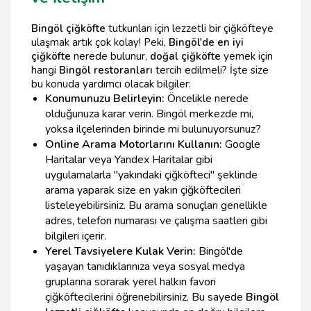
Bingöl çiğköfte
tutkunları için lezzetli bir çiğköfteye
ulaşmak artık çok kolay! Peki,
Bingöl'de en iyi
çiğköfte
nerede bulunur,
doğal çiğköfte
yemek için
hangi
Bingöl restoranları
tercih edilmeli? İşte size
bu konuda yardımcı olacak bilgiler:
Konumunuzu Belirleyin:
Öncelikle nerede
olduğunuza karar verin. Bingöl merkezde mi,
yoksa ilçelerinden birinde mi bulunuyorsunuz?
Online Arama Motorlarını Kullanın:
Google
Haritalar veya Yandex Haritalar gibi
uygulamalarla "yakındaki çiğköfteci" şeklinde
arama yaparak size en yakın çiğköftecileri
listeleyebilirsiniz. Bu arama sonuçları genellikle
adres, telefon numarası ve çalışma saatleri gibi
bilgileri içerir.
Yerel Tavsiyelere Kulak Verin:
Bingöl'de
yaşayan tanıdıklarınıza veya sosyal medya
gruplarına sorarak yerel halkın favori
çiğköftecilerini öğrenebilirsiniz. Bu sayede
Bingöl