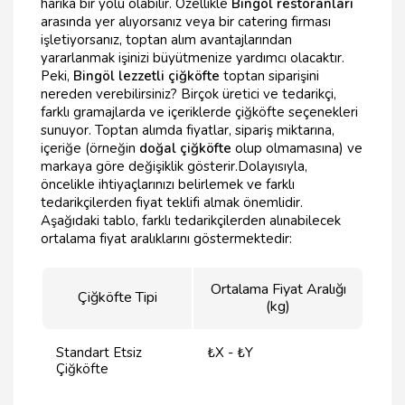
harika bir yolu olabilir. Özellikle
Bingöl restoranları
arasında yer alıyorsanız veya bir catering firması
işletiyorsanız, toptan alım avantajlarından
yararlanmak işinizi büyütmenize yardımcı olacaktır.
Peki,
Bingöl lezzetli çiğköfte
toptan siparişini
nereden verebilirsiniz? Birçok üretici ve tedarikçi,
farklı gramajlarda ve içeriklerde çiğköfte seçenekleri
sunuyor. Toptan alımda fiyatlar, sipariş miktarına,
içeriğe (örneğin
doğal çiğköfte
olup olmamasına) ve
markaya göre değişiklik gösterir.Dolayısıyla,
öncelikle ihtiyaçlarınızı belirlemek ve farklı
tedarikçilerden fiyat teklifi almak önemlidir.
Aşağıdaki tablo, farklı tedarikçilerden alınabilecek
ortalama fiyat aralıklarını göstermektedir:
Ortalama Fiyat Aralığı
Çiğköfte Tipi
(kg)
Standart Etsiz
₺X - ₺Y
Çiğköfte