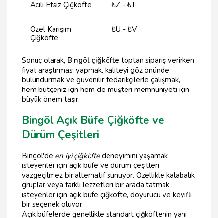
Acılı Etsiz Çiğköfte
₺Z - ₺T
Özel Karışım
₺U - ₺V
Çiğköfte
Sonuç olarak,
Bingöl çiğköfte
toptan sipariş verirken
fiyat araştırması yapmak, kaliteyi göz önünde
bulundurmak ve güvenilir tedarikçilerle çalışmak,
hem bütçeniz için hem de müşteri memnuniyeti için
büyük önem taşır.
Bingöl Açık Büfe Çiğköfte ve
Dürüm Çeşitleri
Bingöl'de
en iyi çiğköfte
deneyimini yaşamak
isteyenler için açık büfe ve dürüm çeşitleri
vazgeçilmez bir alternatif sunuyor. Özellikle kalabalık
gruplar veya farklı lezzetleri bir arada tatmak
isteyenler için açık büfe çiğköfte, doyurucu ve keyifli
bir seçenek oluyor.
Açık büfelerde genellikle standart çiğköftenin yanı