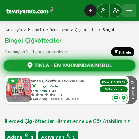
Tavsiyemiz Anasayfa
Anasayfa
>
Hizmetler
>
Yeme-İçme
>
Çiğköfteciler
>
Bingöl
Bingöl Çiğköfteciler
1 sonuçtan 1 - 1 arası gösteriliyor.
Filtrele
TIKLA -
EN YAKININDAKİNİ BUL
Hazarhan Çiğköfte & Tavuklu Pilav Bingöl
0552 155 00 12
Bingöl, Merkez
İncele
Whatsapp
Posta Kodu: 12400
0.0 (0)
Fiyat Aralığı: 100,00 ₺ - 450,00 ₺
İllerdeki Çiğköfteciler Hizmetlerine de Göz Atabilirsiniz
Adana
Adıyaman
1
1