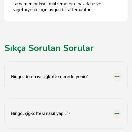
tamamen bitkisel malzemelerle hazırlanır ve
vejetaryenler için uygun bir alternatiftir.
Sıkça Sorulan Sorular
Bingöl'de en iyi çiğköfte nerede yenir?
Bingöl'de en iyi çiğköfteyi yerel restoranlarda
bulabilirsiniz. Tavsiyemiz, bölgedeki popüler
çiğköftecileri ziyaret etmenizdir.
Bingöl çiğköftesi nasıl yapılır?