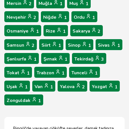
Mersin
Muğla
Muş
2
1
1
Nevşehir
Niğde
Ordu
2
1
1
Osmaniye
Rize
Sakarya
1
1
2
Samsun
Siirt
Sinop
Sivas
2
1
1
1
Şanlıurfa
Şırnak
Tekirdağ
1
1
3
Tokat
Trabzon
Tunceli
1
1
1
Uşak
Van
Yalova
Yozgat
1
1
2
1
Zonguldak
1
Bingöl'de yaşayan çiğköfte severler, damak tadınıza