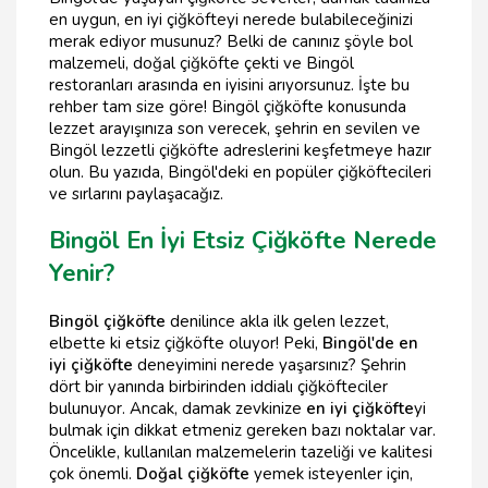
en uygun, en iyi çiğköfteyi nerede bulabileceğinizi
merak ediyor musunuz? Belki de canınız şöyle bol
malzemeli, doğal çiğköfte çekti ve Bingöl
restoranları arasında en iyisini arıyorsunuz. İşte bu
rehber tam size göre! Bingöl çiğköfte konusunda
lezzet arayışınıza son verecek, şehrin en sevilen ve
Bingöl lezzetli çiğköfte adreslerini keşfetmeye hazır
olun. Bu yazıda, Bingöl'deki en popüler çiğköftecileri
ve sırlarını paylaşacağız.
Bingöl En İyi Etsiz Çiğköfte Nerede
Yenir?
Bingöl çiğköfte
denilince akla ilk gelen lezzet,
elbette ki etsiz çiğköfte oluyor! Peki,
Bingöl'de en
iyi çiğköfte
deneyimini nerede yaşarsınız? Şehrin
dört bir yanında birbirinden iddialı çiğköfteciler
bulunuyor. Ancak, damak zevkinize
en iyi çiğköfte
yi
bulmak için dikkat etmeniz gereken bazı noktalar var.
Öncelikle, kullanılan malzemelerin tazeliği ve kalitesi
çok önemli.
Doğal çiğköfte
yemek isteyenler için,