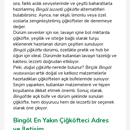
sıra, farklı acılık seviyelerinde ve çeşitli baharatlarla
hazırlanmış
Bingöl lezzetli çiğköfte
alternatifleri
bulabilirsiniz. Ayrıca, nar ekşili, limonlu veya özel
soslarla zenginleştirilmiş çiğköfteler de denemeye
değer.
Dürüm sevenler için ise, lavaşın içine bol miktarda
çiğköfte, yeşillik ve isteğe bağlı olarak turşu
eklenerek hazırlanan dürüm çeşitleri sunuluyor.
Bingöl çiğköfte
dürümü, özellikle pratik ve hızlı bir
öğün için ideal. Dürümde kullanılan lavaşın tazeliği ve
kalitesi, lezzeti doğrudan etkiliyor.
Peki,
doğal çiğköfte
nerede bulunur? Birçok
Bingöl
restoranları
artık doğal ve katkısız malzemelerle
hazırladıkları çiğköfteleri açık büfelerinde sunuyor.
Seçim yaparken, kullanılan malzemelere ve hijyen
koşullarına dikkat etmek önemli. Sonuç olarak,
Bingöl
'de açık büfe ve dürüm şeklinde sunulan
çiğköfte, hem doyurucu hem de lezzetli bir seçenek
olarak öne çıkıyor.
Bingöl En Yakın Çiğköfteci Adres
ve İletişim