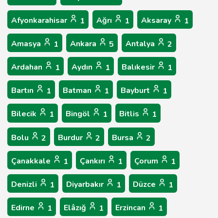
Afyonkarahisar
Ağrı
Aksaray
1
1
1
Amasya
Ankara
Antalya
1
5
2
Ardahan
Aydın
Balıkesir
1
1
1
Bartın
Batman
Bayburt
1
1
1
Bilecik
Bingöl
Bitlis
1
1
1
Bolu
Burdur
Bursa
2
2
2
Çanakkale
Çankırı
Çorum
1
1
1
Denizli
Diyarbakır
Düzce
1
1
1
Edirne
Elâzığ
Erzincan
1
1
1