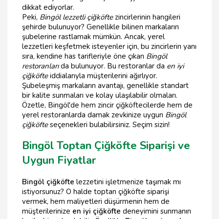
dikkat ediyorlar.
Peki,
Bingöl lezzetli çiğköfte
zincirlerinin hangileri
şehirde bulunuyor? Genellikle bilinen markaların
şubelerine rastlamak mümkün. Ancak, yerel
lezzetleri keşfetmek isteyenler için, bu zincirlerin yanı
sıra, kendine has tarifleriyle öne çıkan
Bingöl
restoranları
da bulunuyor. Bu restoranlar da
en iyi
çiğköfte
iddialarıyla müşterilerini ağırlıyor.
Şubeleşmiş markaların avantajı, genellikle standart
bir kalite sunmaları ve kolay ulaşılabilir olmaları.
Özetle, Bingöl'de hem zincir çiğköftecilerde hem de
yerel restoranlarda damak zevkinize uygun
Bingöl
çiğköfte
seçenekleri bulabilirsiniz. Seçim sizin!
Bingöl Toptan Çiğköfte Siparişi ve
Uygun Fiyatlar
Bingöl çiğköfte
lezzetini işletmenize taşımak mı
istiyorsunuz? O halde toptan çiğköfte siparişi
vermek, hem maliyetleri düşürmenin hem de
müşterilerinize
en iyi çiğköfte
deneyimini sunmanın