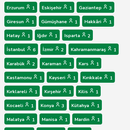
Erzurum
Eskişehir
Gaziantep
1
1
3
Giresun
Gümüşhane
Hakkâri
1
1
1
Hatay
Iğdır
Isparta
1
1
2
İstanbul
İzmir
Kahramanmaraş
6
2
1
Karabük
Karaman
Kars
2
1
1
Kastamonu
Kayseri
Kırıkkale
1
1
1
Kırklareli
Kırşehir
Kilis
1
1
1
Kocaeli
Konya
Kütahya
1
3
1
Malatya
Manisa
Mardin
1
1
1