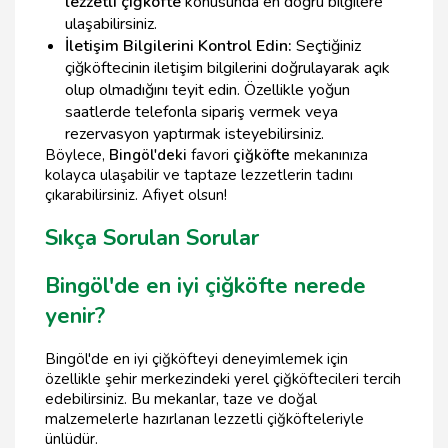
lezzetli çiğköfte
konusunda en doğru bilgilere
ulaşabilirsiniz.
İletişim Bilgilerini Kontrol Edin:
Seçtiğiniz
çiğköftecinin iletişim bilgilerini doğrulayarak açık
olup olmadığını teyit edin. Özellikle yoğun
saatlerde telefonla sipariş vermek veya
rezervasyon yaptırmak isteyebilirsiniz.
Böylece,
Bingöl'deki
favori
çiğköfte
mekanınıza
kolayca ulaşabilir ve taptaze lezzetlerin tadını
çıkarabilirsiniz. Afiyet olsun!
Sıkça Sorulan Sorular
Bingöl'de en iyi çiğköfte nerede
yenir?
Bingöl'de en iyi çiğköfteyi deneyimlemek için
özellikle şehir merkezindeki yerel çiğköftecileri tercih
edebilirsiniz. Bu mekanlar, taze ve doğal
malzemelerle hazırlanan lezzetli çiğköfteleriyle
ünlüdür.