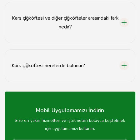
ekmeğiyle servis edilir.
Kars çiğköftesi ve diğer çiğköfteler arasındaki fark
nedir?
Kars çiğköftesi, özel baharat karışımı ve kullanılan et
türü ile diğer çiğköftelerden farklılık gösterir.
Kars çiğköftesi nerelerde bulunur?
Kars çiğköftesi, Kars'taki çiğköftecilerde ve bazı
restoranlarda bulunabilir.
Mobil Uygulamamızı İndirin
Size en yakın hizmetleri ve işletmeleri kolayca keşfetmek
için uygulamamızı kullanın.