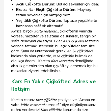
Acılı Çiğköfte Dürüm:
Bol acı sevenler için ideal.
Ekstra Nar Ekşili Çiğköfte Dürüm:
Mayhoş
tatları sevenler için vazgeçilmez.
Yeşillikli Çiğköfte Dürüm:
Taptaze yeşilliklerle
hazırlanan hafif bir alternatif.
Ayrıca, birçok
köfte restoranı
, çiğköftenin yanında
yöresel mezeler ve salatalar da sunarak, zengin bir
sofra deneyimi yaşatıyor. Eğer
Kars çiğköfte
lezzetini
yerinde tatmak isterseniz, bu açık büfeler tam size
göre. Şunu da unutmamak gerek,
en iyi çiğköfteci
iddiasında olan yerlerde,
taze çiğköfte
bulmak da
oldukça önemli. Kars'ta
Kars lezzetleri
dendiğinde
akla ilk gelenlerden olan çiğköfteyi denemek için bu
mekanları ziyaret edebilirsiniz.
Kars En Yakın Çiğköfteci Adres ve
İletişim
Kars'ta canınız
taze çiğköfte
çektiyse ve "Acaba en
yakın
köfte restoranl
nerede?" diye düşünüyorsanız,
doğru yerdesiniz!
Kars çiğköfte
konusunda size