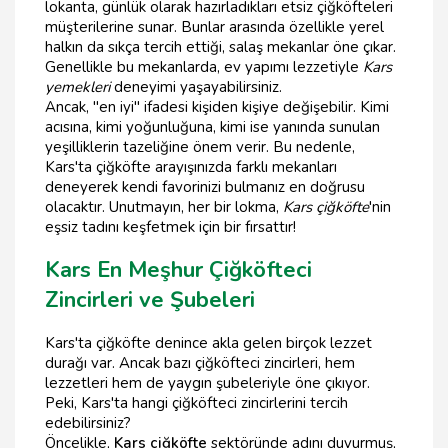
lokanta, günlük olarak hazırladıkları etsiz çiğköfteleri
müşterilerine sunar. Bunlar arasında özellikle yerel
halkın da sıkça tercih ettiği, salaş mekanlar öne çıkar.
Genellikle bu mekanlarda, ev yapımı lezzetiyle
Kars
yemekleri
deneyimi yaşayabilirsiniz.
Ancak, "en iyi" ifadesi kişiden kişiye değişebilir. Kimi
acısına, kimi yoğunluğuna, kimi ise yanında sunulan
yeşilliklerin tazeliğine önem verir. Bu nedenle,
Kars'ta çiğköfte arayışınızda farklı mekanları
deneyerek kendi favorinizi bulmanız en doğrusu
olacaktır. Unutmayın, her bir lokma,
Kars çiğköfte
'nin
eşsiz tadını keşfetmek için bir fırsattır!
Kars En Meşhur Çiğköfteci
Zincirleri ve Şubeleri
Kars'ta çiğköfte denince akla gelen birçok lezzet
durağı var. Ancak bazı çiğköfteci zincirleri, hem
lezzetleri hem de yaygın şubeleriyle öne çıkıyor.
Peki, Kars'ta hangi çiğköfteci zincirlerini tercih
edebilirsiniz?
Öncelikle,
Kars çiğköfte
sektöründe adını duyurmuş,