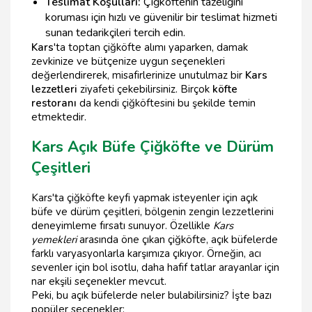
Teslimat Koşulları:
Çiğköftenin tazeliğini
koruması için hızlı ve güvenilir bir teslimat hizmeti
sunan tedarikçileri tercih edin.
Kars
'ta toptan çiğköfte alımı yaparken, damak
zevkinize ve bütçenize uygun seçenekleri
değerlendirerek, misafirlerinize unutulmaz bir
Kars
lezzetleri
ziyafeti çekebilirsiniz. Birçok
köfte
restoranı
da kendi çiğköftesini bu şekilde temin
etmektedir.
Kars Açık Büfe Çiğköfte ve Dürüm
Çeşitleri
Kars'ta çiğköfte keyfi yapmak isteyenler için açık
büfe ve dürüm çeşitleri, bölgenin zengin lezzetlerini
deneyimleme fırsatı sunuyor. Özellikle
Kars
yemekleri
arasında öne çıkan çiğköfte, açık büfelerde
farklı varyasyonlarla karşımıza çıkıyor. Örneğin, acı
sevenler için bol isotlu, daha hafif tatlar arayanlar için
nar ekşili seçenekler mevcut.
Peki, bu açık büfelerde neler bulabilirsiniz? İşte bazı
popüler seçenekler: