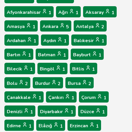
Afyonkarahisar
Ağrı
Aksaray
1
1
1
Amasya
Ankara
Antalya
1
5
2
Ardahan
Aydın
Balıkesir
1
1
1
Bartın
Batman
Bayburt
1
1
1
Bilecik
Bingöl
Bitlis
1
1
1
Bolu
Burdur
Bursa
2
2
2
Çanakkale
Çankırı
Çorum
1
1
1
Denizli
Diyarbakır
Düzce
1
1
1
Edirne
Elâzığ
Erzincan
1
1
1