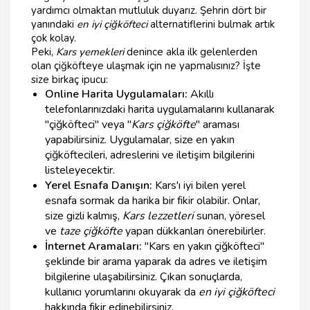
yardımcı olmaktan mutluluk duyarız. Şehrin dört bir
yanındaki
en iyi çiğköfteci
alternatiflerini bulmak artık
çok kolay.
Peki,
Kars yemekleri
denince akla ilk gelenlerden
olan çiğköfteye ulaşmak için ne yapmalısınız? İşte
size birkaç ipucu:
Online Harita Uygulamaları:
Akıllı
telefonlarınızdaki harita uygulamalarını kullanarak
"çiğköfteci" veya "
Kars çiğköfte
" araması
yapabilirsiniz. Uygulamalar, size en yakın
çiğköftecileri, adreslerini ve iletişim bilgilerini
listeleyecektir.
Yerel Esnafa Danışın:
Kars'ı iyi bilen yerel
esnafa sormak da harika bir fikir olabilir. Onlar,
size gizli kalmış,
Kars lezzetleri
sunan, yöresel
ve
taze çiğköfte
yapan dükkanları önerebilirler.
İnternet Aramaları:
"Kars en yakın çiğköfteci"
şeklinde bir arama yaparak da adres ve iletişim
bilgilerine ulaşabilirsiniz. Çıkan sonuçlarda,
kullanıcı yorumlarını okuyarak da
en iyi çiğköfteci
hakkında fikir edinebilirsiniz.