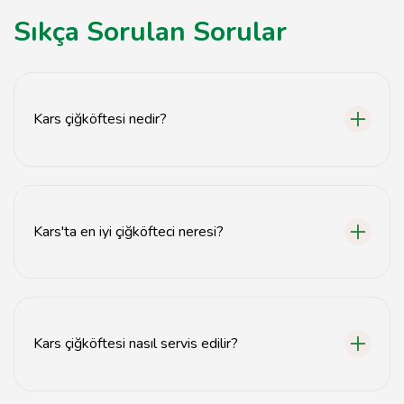
Sıkça Sorulan Sorular
Kars çiğköftesi nedir?
Kars çiğköftesi, ince bulgur, et, baharatlar ve çeşitli
malzemelerle hazırlanan geleneksel bir Türk mezesi.
Kars'ta en iyi çiğköfteci neresi?
Kars'ta en iyi çiğköfteciyi bulmak için yerel önerilere ve
müşteri yorumlarına göz atabilirsiniz.
Kars çiğköftesi nasıl servis edilir?
Kars çiğköftesi genellikle marul yapraklarıyla veya lavaş