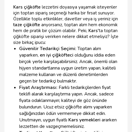
Kars çiğköfte
lezzetini doyasıya yaşamak isteyenler
için toptan sipariş seçeneği harika bir fırsat sunuyor.
Özellikle toplu etkinlikler, davetler veya iş yeriniz için
taze çiğköfte
arıyorsanız, toptan alım hem ekonomik
hem de pratik bir çözüm olabilir. Peki,
Kars
'ta toptan
çiğköfte siparişi verirken nelere dikkat etmeliyiz? İşte
size birkaç ipucu:
Güvenilir Tedarikçi Seçimi:
Toptan alım
yaparken,
en iyi çiğköfteci
olduğunu iddia eden
birçok yerle karşılaşabilirsiniz. Ancak, önemli olan
hijyen standartlarına uygun üretim yapan, kaliteli
malzeme kullanan ve düzenli denetimlerden
geçen bir tedarikçi bulmaktır.
Fiyat Araştırması:
Farklı tedarikçilerden fiyat
teklifi alarak karşılaştırma yapın. Ancak, sadece
fiyata odaklanmayın; kaliteyi de göz önünde
bulundurun. Ucuz etsiz çiğköfte alımı yaparken
sağlığınızdan ödün vermemeye dikkat edin.
Unutmayın, uygun fiyatlı
Kars yemekleri
ararken
lezzetten de vazgeçmemelisiniz.