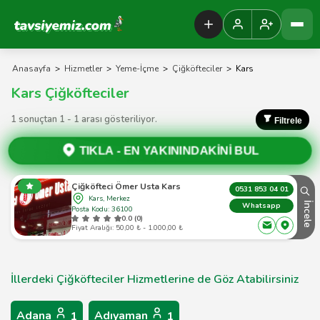
Tavsiyemiz Anasayfa
Anasayfa
>
Hizmetler
>
Yeme-İçme
>
Çiğköfteciler
>
Kars
Kars Çiğköfteciler
1 sonuçtan 1 - 1 arası gösteriliyor.
Filtrele
TIKLA -
EN YAKININDAKİNİ BUL
Çiğköfteci Ömer Usta Kars
0531 853 04 01
Kars, Merkez
İncele
Whatsapp
Posta Kodu: 36100
0.0 (0)
Fiyat Aralığı: 50,00 ₺ - 1.000,00 ₺
İllerdeki Çiğköfteciler Hizmetlerine de Göz Atabilirsiniz
Adana
Adıyaman
1
1