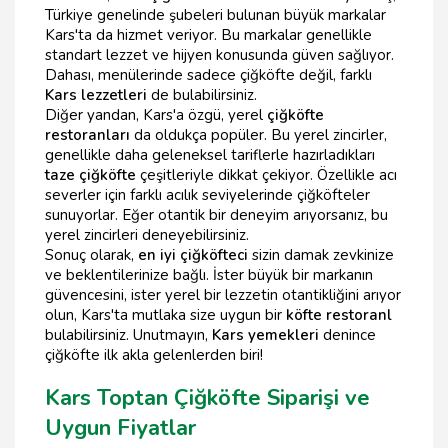
Türkiye genelinde şubeleri bulunan büyük markalar
Kars'ta da hizmet veriyor. Bu markalar genellikle
standart lezzet ve hijyen konusunda güven sağlıyor.
Dahası, menülerinde sadece çiğköfte değil, farklı
Kars lezzetleri
de bulabilirsiniz.
Diğer yandan, Kars'a özgü, yerel
çiğköfte
restoranları
da oldukça popüler. Bu yerel zincirler,
genellikle daha geleneksel tariflerle hazırladıkları
taze çiğköfte
çeşitleriyle dikkat çekiyor. Özellikle acı
severler için farklı acılık seviyelerinde çiğköfteler
sunuyorlar. Eğer otantik bir deneyim arıyorsanız, bu
yerel zincirleri deneyebilirsiniz.
Sonuç olarak,
en iyi çiğköfteci
sizin damak zevkinize
ve beklentilerinize bağlı. İster büyük bir markanın
güvencesini, ister yerel bir lezzetin otantikliğini arıyor
olun, Kars'ta mutlaka size uygun bir
köfte restoranl
bulabilirsiniz. Unutmayın,
Kars yemekleri
denince
çiğköfte ilk akla gelenlerden biri!
Kars Toptan Çiğköfte Siparişi ve
Uygun Fiyatlar