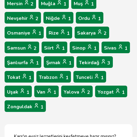
Mersin
Muğla
Muş
2
1
1
Nevşehir
Niğde
Ordu
2
1
1
Osmaniye
Rize
Sakarya
1
1
2
Samsun
Siirt
Sinop
Sivas
2
1
1
1
Şanlıurfa
Şırnak
Tekirdağ
1
1
3
Tokat
Trabzon
Tunceli
1
1
1
Uşak
Van
Yalova
Yozgat
1
1
2
1
Zonguldak
1
Kars'ın eşsiz lezzetlerini keşfetmeye hazır mısınız?