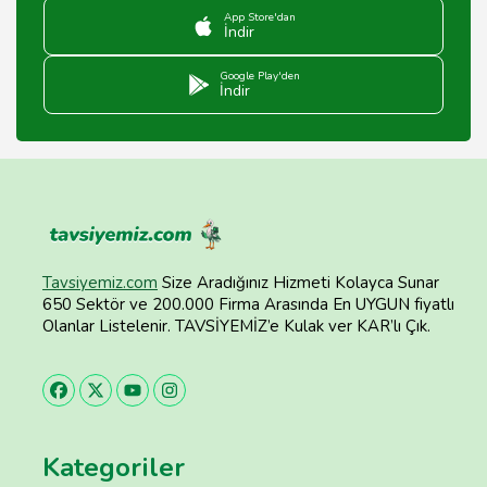
App Store'dan
İndir
Google Play'den
İndir
Tavsiyemiz.com
Size Aradığınız Hizmeti Kolayca Sunar
650 Sektör ve 200.000 Firma Arasında En UYGUN fiyatlı
Olanlar Listelenir. TAVSİYEMİZ’e Kulak ver KAR’lı Çık.
Kategoriler