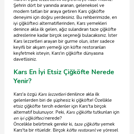
Şehrin dört bir yanında aranan, geleneksel ve
modern tatları bir araya getiren Kars çiğköfte
deneyimi için doğru yerdesiniz. Bu rehberimizde, en
iyi çiğköfteci alternatiflerinden, Kars yemekleri
denince akla ilk gelen, ağız sulandıran taze çiğköfte
adreslerine kadar birçok seçeneği bulacaksınız. İster
Kars lezzetleri arayan bir gurme olun, ister sadece
keyifli bir akşam yemeği için köfte restoranları
keşfetmek isteyin, Kars'ın çiğköfte dünyasına
davetlisiniz.
Kars En İyi Etsiz Çiğköfte Nerede
Yenir?
Kars'a özgü
Kars lezzetleri
denilince akla ilk
gelenlerden biri de şüphesiz ki çiğköfte! Özellikle
etsiz çiğköfte tercih edenler için Kars'ta birçok
alternatif bulunuyor. Peki,
Kars çiğköfte
tutkunları için
en iyi çiğköfteci
nerede?
Öncelikle belirtmek gerekir ki,
taze çiğköfte
yemek
Kars'ta bir ritüeldir. Birçok
köfte restoranl
ve yöresel