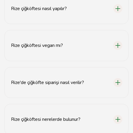
Rize çiğköftesi nasıl yapılır?
Rize çiğköftesi, ince bulgur, biber salçası, baharatlar ve
zeytinyağı ile yoğrularak hazırlanır.
Rize çiğköftesi vegan mı?
Evet, Rize çiğköftesi genellikle vegan malzemelerle
yapılmaktadır.
Rize'de çiğköfte siparişi nasıl verilir?
Rize'deki çiğköftecilerden telefonla ya da online sipariş
vererek çiğköfte alabilirsiniz.
Rize çiğköftesi nerelerde bulunur?