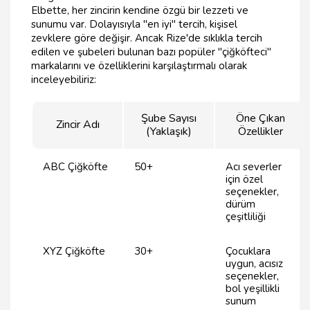
Elbette, her zincirin kendine özgü bir lezzeti ve
sunumu var. Dolayısıyla "en iyi" tercih, kişisel
zevklere göre değişir. Ancak Rize'de sıklıkla tercih
edilen ve şubeleri bulunan bazı popüler "çiğköfteci"
markalarını ve özelliklerini karşılaştırmalı olarak
inceleyebiliriz:
Şube Sayısı
Öne Çıkan
Zincir Adı
(Yaklaşık)
Özellikler
ABC Çiğköfte
50+
Acı severler
için özel
seçenekler,
dürüm
çeşitliliği
XYZ Çiğköfte
30+
Çocuklara
uygun, acısız
seçenekler,
bol yeşillikli
sunum