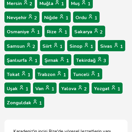
Mersin
Muğla
Muş
2
1
1
Nevşehir
Niğde
Ordu
2
1
1
Osmaniye
Rize
Sakarya
1
1
2
Samsun
Siirt
Sinop
Sivas
2
1
1
1
Şanlıurfa
Şırnak
Tekirdağ
1
1
3
Tokat
Trabzon
Tunceli
1
1
1
Uşak
Van
Yalova
Yozgat
1
1
2
1
Zonguldak
1
Karadeniz'in incisi Rize'de yöresel lezzetlerin yanı