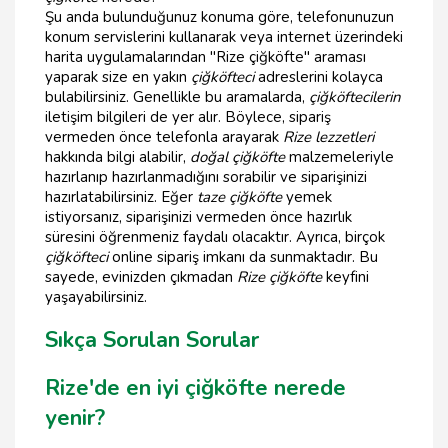
Şu anda bulunduğunuz konuma göre, telefonunuzun
konum servislerini kullanarak veya internet üzerindeki
harita uygulamalarından "Rize çiğköfte" araması
yaparak size en yakın
çiğköfteci
adreslerini kolayca
bulabilirsiniz. Genellikle bu aramalarda,
çiğköftecilerin
iletişim bilgileri de yer alır. Böylece, sipariş
vermeden önce telefonla arayarak
Rize lezzetleri
hakkında bilgi alabilir,
doğal çiğköfte
malzemeleriyle
hazırlanıp hazırlanmadığını sorabilir ve siparişinizi
hazırlatabilirsiniz. Eğer
taze çiğköfte
yemek
istiyorsanız, siparişinizi vermeden önce hazırlık
süresini öğrenmeniz faydalı olacaktır. Ayrıca, birçok
çiğköfteci
online sipariş imkanı da sunmaktadır. Bu
sayede, evinizden çıkmadan
Rize çiğköfte
keyfini
yaşayabilirsiniz.
Sıkça Sorulan Sorular
Rize'de en iyi çiğköfte nerede
yenir?