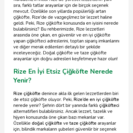
sıra, farklı tatlar arayanlar için de birçok seçenek
mevcut. Özellikle son yıllarda popülerliği artan
çiğköfte, Rize'de de vazgeçilmez bir lezzet haline
geldi. Peki, Rize çiğköfte konusunda en iyisini nerede
bulabilirsiniz? Bu rehberimizde, Rize lezzetleri
arasında öne çıkan, en güvenilir ve en iyi çiğköfte
yapan çiğköfteci adreslerini, toptan sipariş imkanlarını
ve diğer merak edilenleri detaylı bir şekilde
inceleyeceğiz. Doğal çiğköfte ve taze çiğköfte
arayanlar için doğru adresleri keşfetmeye hazır olun!
Rize En İyi Etsiz Çiğköfte Nerede
Yenir?
Rize çiğköfte
denince akla ilk gelen lezzetlerden biri
de etsiz çiğköfte oluyor. Peki,
Rize’de en iyi çiğköfte
nerede yenir? Şehrin dört bir yanında farklı
çiğköfteci
alternatifleri bulabilirsiniz. Ancak lezzet, tazelik ve
hijyen konusunda öne çıkan bazı mekanlar var.
Özellikle
doğal çiğköfte
ve
taze çiğköfte
arayanlar
için, bilindik markaların şubeleri güvenilir bir seçenek