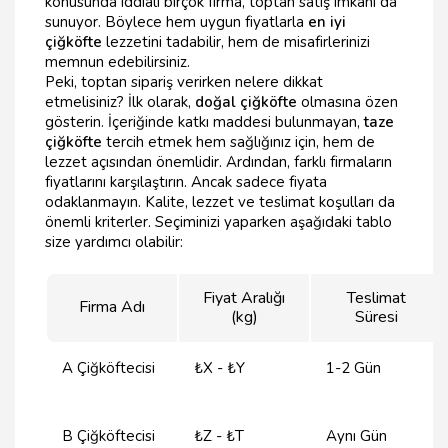
konusunda iddialı birçok firma, toptan satış imkanı da
sunuyor. Böylece hem uygun fiyatlarla
en iyi
çiğköfte
lezzetini tadabilir, hem de misafirlerinizi
memnun edebilirsiniz.
Peki, toptan sipariş verirken nelere dikkat
etmelisiniz? İlk olarak,
doğal çiğköfte
olmasına özen
gösterin. İçeriğinde katkı maddesi bulunmayan,
taze
çiğköfte
tercih etmek hem sağlığınız için, hem de
lezzet açısından önemlidir. Ardından, farklı firmaların
fiyatlarını karşılaştırın. Ancak sadece fiyata
odaklanmayın. Kalite, lezzet ve teslimat koşulları da
önemli kriterler. Seçiminizi yaparken aşağıdaki tablo
size yardımcı olabilir:
Fiyat Aralığı
Teslimat
Firma Adı
(kg)
Süresi
A Çiğköftecisi
₺X - ₺Y
1-2 Gün
B Çiğköftecisi
₺Z - ₺T
Aynı Gün