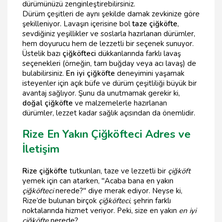
dürümünüzü zenginleştirebilirsiniz.
Dürüm çeşitleri de aynı şekilde damak zevkinize göre
şekilleniyor. Lavaşın içerisine bol
taze çiğköfte
,
sevdiğiniz yeşillikler ve soslarla hazırlanan dürümler,
hem doyurucu hem de lezzetli bir seçenek sunuyor.
Üstelik bazı
çiğköfteci
dükkanlarında farklı lavaş
seçenekleri (örneğin, tam buğday veya acı lavaş) de
bulabilirsiniz.
En iyi çiğköfte
deneyimini yaşamak
isteyenler için açık büfe ve dürüm çeşitliliği büyük bir
avantaj sağlıyor. Şunu da unutmamak gerekir ki,
doğal çiğköfte
ve malzemelerle hazırlanan
dürümler, lezzet kadar sağlık açısından da önemlidir.
Rize En Yakın Çiğköfteci Adres ve
İletişim
Rize çiğköfte
tutkunları, taze ve lezzetli bir
çiğköft
yemek için can atarken, "Acaba bana en yakın
çiğköfteci
nerede?" diye merak ediyor. Neyse ki,
Rize’de bulunan birçok
çiğköfteci
, şehrin farklı
noktalarında hizmet veriyor. Peki, size en yakın
en iyi
çiğköfte
nerede?