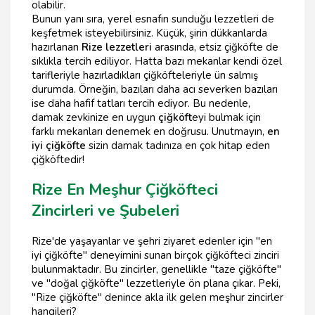
olabilir.
Bunun yanı sıra, yerel esnafın sunduğu lezzetleri de
keşfetmek isteyebilirsiniz. Küçük, şirin dükkanlarda
hazırlanan
Rize lezzetleri
arasında, etsiz çiğköfte de
sıklıkla tercih ediliyor. Hatta bazı mekanlar kendi özel
tarifleriyle hazırladıkları çiğköfteleriyle ün salmış
durumda. Örneğin, bazıları daha acı severken bazıları
ise daha hafif tatları tercih ediyor. Bu nedenle,
damak zevkinize en uygun
çiğköft
eyi bulmak için
farklı mekanları denemek en doğrusu. Unutmayın,
en
iyi çiğköfte
sizin damak tadınıza en çok hitap eden
çiğköftedir!
Rize En Meşhur Çiğköfteci
Zincirleri ve Şubeleri
Rize'de yaşayanlar ve şehri ziyaret edenler için "en
iyi çiğköfte" deneyimini sunan birçok çiğköfteci zinciri
bulunmaktadır. Bu zincirler, genellikle "taze çiğköfte"
ve "doğal çiğköfte" lezzetleriyle ön plana çıkar. Peki,
"Rize çiğköfte" denince akla ilk gelen meşhur zincirler
hangileri?