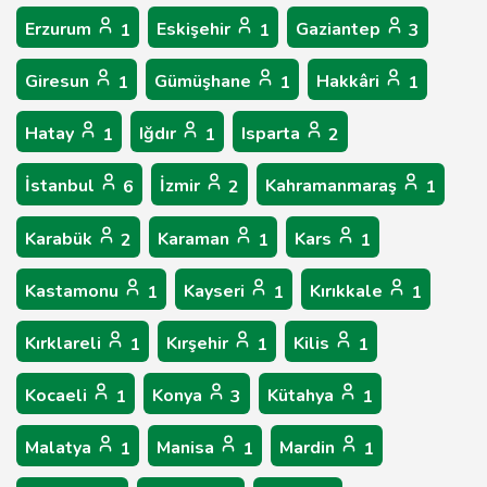
Erzurum
Eskişehir
Gaziantep
1
1
3
Giresun
Gümüşhane
Hakkâri
1
1
1
Hatay
Iğdır
Isparta
1
1
2
İstanbul
İzmir
Kahramanmaraş
6
2
1
Karabük
Karaman
Kars
2
1
1
Kastamonu
Kayseri
Kırıkkale
1
1
1
Kırklareli
Kırşehir
Kilis
1
1
1
Kocaeli
Konya
Kütahya
1
3
1
Malatya
Manisa
Mardin
1
1
1