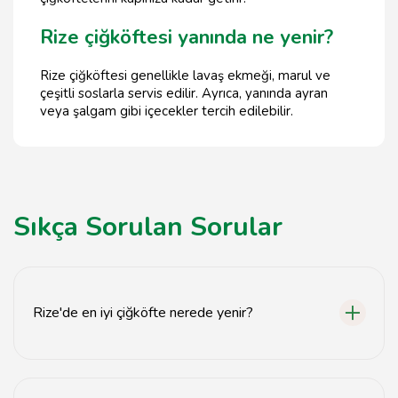
Rize çiğköftesi yanında ne yenir?
Rize çiğköftesi genellikle lavaş ekmeği, marul ve
çeşitli soslarla servis edilir. Ayrıca, yanında ayran
veya şalgam gibi içecekler tercih edilebilir.
Sıkça Sorulan Sorular
Rize'de en iyi çiğköfte nerede yenir?
Rize'de en iyi çiğköfte, yerel çiğköftecilerde taze ve
doğal malzemelerle hazırlanmış olanlardır.