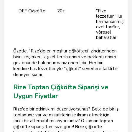
DEF Çiğköfte
20+
"Rize
lezzetleri" ile
harmanlanmış
özel tarifler,
yöresel
baharatlar
Özetle, "Rize'de en meşhur çiğköfteci" zincirlerinden
birini seçerken, kişisel tercihlerinizi ve beklentilerinizi
göz önünde bulundurmanız önemlidir. Her biri,
kendine has lezzetleriyle "çiğköft" severlere farklı bir
deneyim sunar.
Rize Toptan Çiğköfte Siparişi ve
Uygun Fiyatlar
Rize
'de bir etkinlik mi düzenliyorsunuz? Belki de bir iş
toplantınız var ve misafirlerinize ikram etmek için
farklı bir alternatif mi arıyorsunuz? O zaman
toptan
çiğköfte
siparişi tam size göre!
Rize çiğköfte