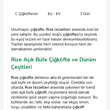
C Çiğköftecisi
₺U - ₺V
3 Gün
Unutmayın,
çiğköft
e,
Rize lezzetleri
arasında özel bir
yere sahiptir. Bu yüzden doğru
çiğköfteci
'yi seçerek,
bu eşsiz lezzeti en taze haliyle deneyimleyebilirsiniz.
Toptan siparişinizle hem cebinizi koruyun hem de
damaklarınızı şenlendirin!
Rize Açık Büfe Çiğköfte ve Dürüm
Çeşitleri
Rize çiğköfte
denilince akla ilk gelenlerden biri de
açık büfe ve dürüm çeşitliliği oluyor. Özellikle son
yıllarda,
Rize lezzetleri
arasında yükselen bir trend
olan açık büfe
çiğköft
, müşterilere kendi damak
zevklerine göre seçim yapma özgürlüğü sunuyor. Bu
büfelerde; acı, tatlı, ekşi soslar, nar ekşisi, limon,
turşu, yeşillikler ve farklı baharatlarla
çiğköft