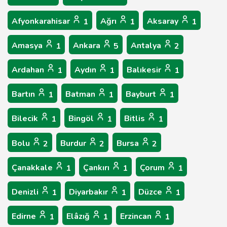
Afyonkarahisar
Ağrı
Aksaray
1
1
1
Amasya
Ankara
Antalya
1
5
2
Ardahan
Aydın
Balıkesir
1
1
1
Bartın
Batman
Bayburt
1
1
1
Bilecik
Bingöl
Bitlis
1
1
1
Bolu
Burdur
Bursa
2
2
2
Çanakkale
Çankırı
Çorum
1
1
1
Denizli
Diyarbakır
Düzce
1
1
1
Edirne
Elâzığ
Erzincan
1
1
1