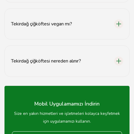
Çiğköfte yanında marul, turşu ve limon ile servis
edilmesi önerilir.
Tekirdağ çiğköftesi vegan mı?
Evet, Tekirdağ çiğköftesi genellikle vegan
malzemelerle yapılır ve et içermez.
Tekirdağ çiğköftesi nereden alınır?
Tekirdağ çiğköftesi, yerel çiğköftecilerden veya online
siparişle temin edilebilir.
Mobil Uygulamamızı İndirin
Size en yakın hizmetleri ve işletmeleri kolayca keşfetmek
için uygulamamızı kullanın.