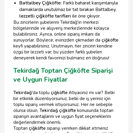
Battalbey Çiğköfte:
Farklı baharat karışımlarıyla
damaklarda unutulmaz bir tat bırakan Battalbey,
lezzetli çiğköfte tarifleri
ile öne çıkıyor.
Bu zincirlerin şubelerini Tekirdağ'ın merkezi
bölgelerinde ve alışveriş merkezlerinde kolayca
bulabilirsiniz. Ayrıca, online sipariş imkanı da
sunuyorlar. Böylece, evinizden çıkmadan da
çiğköfte
keyfi yapabilirsiniz. Unutmayın, her zincirin kendine
özgü bir lezzeti var; bu yüzden farklı şubeleri
deneyerek kendi favorinizi bulmanız en doğrusu!
Tekirdağ Toptan Çiğköfte Siparişi
ve Uygun Fiyatlar
Tekirdağ
'da toplu
çiğköfte
ihtiyacınız mı var? Belki
bir etkinlik düzenliyorsunuz, belki de iş yeriniz için
toplu sipariş vermek istiyorsunuz. Her ne sebeple
olursa olsun,
Tekirdağ çiğköfte
konusunda toptan
siparişin avantajlarını ve uygun fiyat seçeneklerini
değerlendirmek önemli.
Toptan
çiğköfte
siparişi verirken dikkat etmeniz