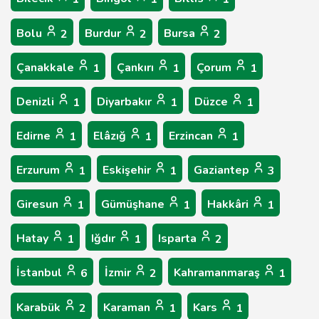
Bolu
Burdur
Bursa
2
2
2
Çanakkale
Çankırı
Çorum
1
1
1
Denizli
Diyarbakır
Düzce
1
1
1
Edirne
Elâzığ
Erzincan
1
1
1
Erzurum
Eskişehir
Gaziantep
1
1
3
Giresun
Gümüşhane
Hakkâri
1
1
1
Hatay
Iğdır
Isparta
1
1
2
İstanbul
İzmir
Kahramanmaraş
6
2
1
Karabük
Karaman
Kars
2
1
1