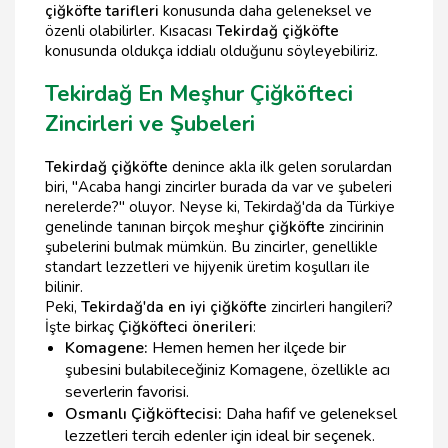
çiğköfte tarifleri
konusunda daha geleneksel ve
özenli olabilirler. Kısacası
Tekirdağ çiğköfte
konusunda oldukça iddialı olduğunu söyleyebiliriz.
Tekirdağ En Meşhur Çiğköfteci
Zincirleri ve Şubeleri
Tekirdağ çiğköfte
denince akla ilk gelen sorulardan
biri, "Acaba hangi zincirler burada da var ve şubeleri
nerelerde?" oluyor. Neyse ki, Tekirdağ'da da Türkiye
genelinde tanınan birçok meşhur
çiğköfte
zincirinin
şubelerini bulmak mümkün. Bu zincirler, genellikle
standart lezzetleri ve hijyenik üretim koşulları ile
bilinir.
Peki,
Tekirdağ'da en iyi çiğköfte
zincirleri hangileri?
İşte birkaç
Çiğköfteci önerileri
:
Komagene:
Hemen hemen her ilçede bir
şubesini bulabileceğiniz Komagene, özellikle acı
severlerin favorisi.
Osmanlı Çiğköftecisi:
Daha hafif ve geleneksel
lezzetleri tercih edenler için ideal bir seçenek.