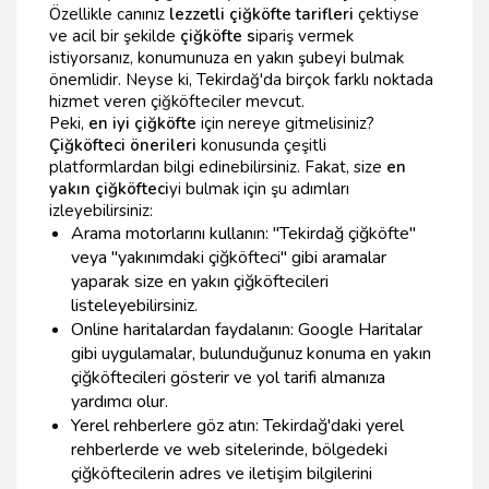
Özellikle canınız
lezzetli çiğköfte tarifleri
çektiyse
ve acil bir şekilde
çiğköfte s
ipariş vermek
istiyorsanız, konumunuza en yakın şubeyi bulmak
önemlidir. Neyse ki, Tekirdağ'da birçok farklı noktada
hizmet veren çiğköfteciler mevcut.
Peki,
en iyi çiğköfte
için nereye gitmelisiniz?
Çiğköfteci önerileri
konusunda çeşitli
platformlardan bilgi edinebilirsiniz. Fakat, size
en
yakın çiğköfteci
yi bulmak için şu adımları
izleyebilirsiniz:
Arama motorlarını kullanın: "Tekirdağ çiğköfte"
veya "yakınımdaki çiğköfteci" gibi aramalar
yaparak size en yakın çiğköftecileri
listeleyebilirsiniz.
Online haritalardan faydalanın: Google Haritalar
gibi uygulamalar, bulunduğunuz konuma en yakın
çiğköftecileri gösterir ve yol tarifi almanıza
yardımcı olur.
Yerel rehberlere göz atın: Tekirdağ'daki yerel
rehberlerde ve web sitelerinde, bölgedeki
çiğköftecilerin adres ve iletişim bilgilerini