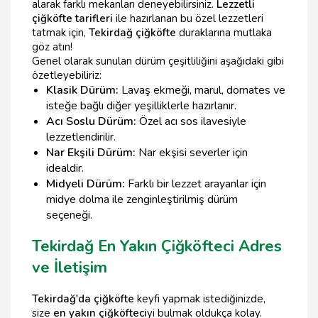
alarak farklı mekanları deneyebilirsiniz.
Lezzetli
çiğköfte tarifleri
ile hazırlanan bu özel lezzetleri
tatmak için,
Tekirdağ çiğköfte
duraklarına mutlaka
göz atın!
Genel olarak sunulan dürüm çeşitliliğini aşağıdaki gibi
özetleyebiliriz:
Klasik Dürüm:
Lavaş ekmeği, marul, domates ve
isteğe bağlı diğer yeşilliklerle hazırlanır.
Acı Soslu Dürüm:
Özel acı sos ilavesiyle
lezzetlendirilir.
Nar Ekşili Dürüm:
Nar ekşisi severler için
idealdir.
Midyeli Dürüm:
Farklı bir lezzet arayanlar için
midye dolma ile zenginleştirilmiş dürüm
seçeneği.
Tekirdağ En Yakın Çiğköfteci Adres
ve İletişim
Tekirdağ'da çiğköfte
keyfi yapmak istediğinizde,
size
en yakın çiğköfteci
yi bulmak oldukça kolay.