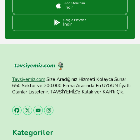
App Store'dan
İndir
Google Play'den
İndir
Tavsiyemiz.com
Size Aradığınız Hizmeti Kolayca Sunar
650 Sektör ve 200.000 Firma Arasında En UYGUN fiyatlı
Olanlar Listelenir. TAVSİYEMİZ’e Kulak ver KAR’lı Çık.
Kategoriler