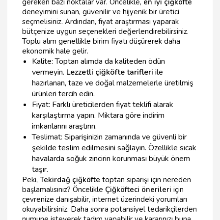
gereken bazı noktalar var. Öncelikle,
en iyi çiğköfte
deneyimini sunan, güvenilir ve hijyenik bir üretici
seçmelisiniz. Ardından, fiyat araştırması yaparak
bütçenize uygun seçenekleri değerlendirebilirsiniz.
Toplu alım genellikle birim fiyatı düşürerek daha
ekonomik hale gelir.
Kalite: Toptan alımda da kaliteden ödün
vermeyin.
Lezzetli çiğköfte tarifleri
ile
hazırlanan, taze ve doğal malzemelerle üretilmiş
ürünleri tercih edin.
Fiyat: Farklı üreticilerden fiyat teklifi alarak
karşılaştırma yapın. Miktara göre indirim
imkanlarını araştırın.
Teslimat: Siparişinizin zamanında ve güvenli bir
şekilde teslim edilmesini sağlayın. Özellikle sıcak
havalarda soğuk zincirin korunması büyük önem
taşır.
Peki,
Tekirdağ çiğköfte
toptan siparişi için nereden
başlamalısınız? Öncelikle
Çiğköfteci önerileri
için
çevrenize danışabilir, internet üzerindeki yorumları
okuyabilirsiniz. Daha sonra potansiyel tedarikçilerden
numune isteyerek tadım yapabilir ve kararınızı buna