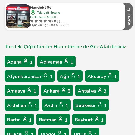
Hasçigköfte
Tekirdağ, Ergene
İncele
Posta Kodu: 59930
0.0 (0)
Fiyat Aralığı: 0,00 ₺ - 0,00 ₺
İllerdeki Çiğköfteciler Hizmetlerine de Göz Atabilirsiniz
Adana
Adıyaman
1
1
Afyonkarahisar
Ağrı
Aksaray
1
1
1
Amasya
Ankara
Antalya
1
5
2
Ardahan
Aydın
Balıkesir
1
1
1
Bartın
Batman
Bayburt
1
1
1
Bilecik
Bingöl
Bitlis
1
1
1