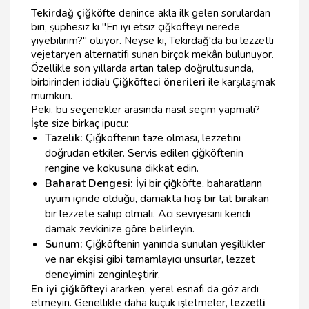
Tekirdağ çiğköfte
denince akla ilk gelen sorulardan
biri, şüphesiz ki "En iyi etsiz çiğköfteyi nerede
yiyebilirim?" oluyor. Neyse ki, Tekirdağ'da bu lezzetli
vejetaryen alternatifi sunan birçok mekân bulunuyor.
Özellikle son yıllarda artan talep doğrultusunda,
birbirinden iddialı
Çiğköfteci önerileri
ile karşılaşmak
mümkün.
Peki, bu seçenekler arasında nasıl seçim yapmalı?
İşte size birkaç ipucu:
Tazelik:
Çiğköftenin taze olması, lezzetini
doğrudan etkiler. Servis edilen çiğköftenin
rengine ve kokusuna dikkat edin.
Baharat Dengesi:
İyi bir çiğköfte, baharatların
uyum içinde olduğu, damakta hoş bir tat bırakan
bir lezzete sahip olmalı. Acı seviyesini kendi
damak zevkinize göre belirleyin.
Sunum:
Çiğköftenin yanında sunulan yeşillikler
ve nar ekşisi gibi tamamlayıcı unsurlar, lezzet
deneyimini zenginleştirir.
En iyi çiğköfteyi
ararken, yerel esnafı da göz ardı
etmeyin. Genellikle daha küçük işletmeler,
lezzetli