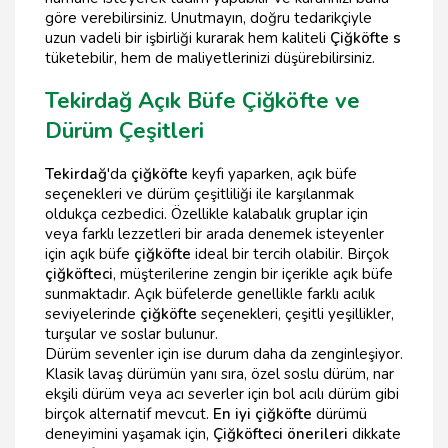
göre verebilirsiniz. Unutmayın, doğru tedarikçiyle
uzun vadeli bir işbirliği kurarak hem kaliteli
Çiğköfte s
tüketebilir, hem de maliyetlerinizi düşürebilirsiniz.
Tekirdağ Açık Büfe Çiğköfte ve
Dürüm Çeşitleri
Tekirdağ
'da
çiğköfte
keyfi yaparken, açık büfe
seçenekleri ve dürüm çeşitliliği ile karşılanmak
oldukça cezbedici. Özellikle kalabalık gruplar için
veya farklı lezzetleri bir arada denemek isteyenler
için açık büfe
çiğköfte
ideal bir tercih olabilir. Birçok
çiğköfteci
, müşterilerine zengin bir içerikle açık büfe
sunmaktadır. Açık büfelerde genellikle farklı acılık
seviyelerinde
çiğköfte
seçenekleri, çeşitli yeşillikler,
turşular ve soslar bulunur.
Dürüm sevenler için ise durum daha da zenginleşiyor.
Klasik lavaş dürümün yanı sıra, özel soslu dürüm, nar
ekşili dürüm veya acı severler için bol acılı dürüm gibi
birçok alternatif mevcut.
En iyi çiğköfte
dürümü
deneyimini yaşamak için,
Çiğköfteci önerileri
dikkate