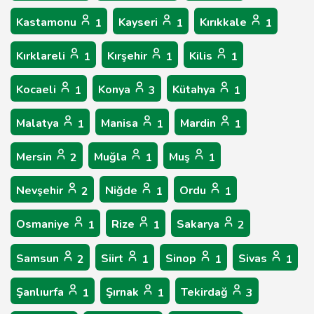
Kastamonu
Kayseri
Kırıkkale
1
1
1
Kırklareli
Kırşehir
Kilis
1
1
1
Kocaeli
Konya
Kütahya
1
3
1
Malatya
Manisa
Mardin
1
1
1
Mersin
Muğla
Muş
2
1
1
Nevşehir
Niğde
Ordu
2
1
1
Osmaniye
Rize
Sakarya
1
1
2
Samsun
Siirt
Sinop
Sivas
2
1
1
1
Şanlıurfa
Şırnak
Tekirdağ
1
1
3