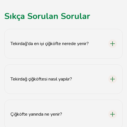
Sıkça Sorulan Sorular
Tekirdağ'da en iyi çiğköfte nerede yenir?
Tekirdağ'da en iyi çiğköfteyi bulabileceğiniz yerler
arasında Çiğköfteci Ali Usta ve Çiğköfteci Mehmet Usta
öne çıkıyor.
Tekirdağ çiğköftesi nasıl yapılır?
Tekirdağ çiğköftesi, ince bulgur, biber salçası, isot biberi,
soğan ve baharatlarla yoğrularak hazırlanır.
Çiğköfte yanında ne yenir?