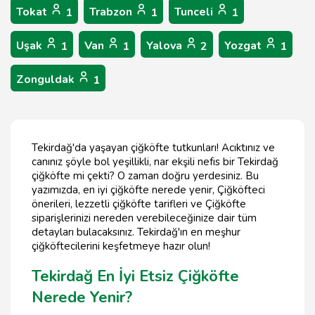
Tokat
Trabzon
Tunceli
1
1
1
Uşak
Van
Yalova
Yozgat
1
1
2
1
Zonguldak
1
Tekirdağ'da yaşayan çiğköfte tutkunları! Acıktınız ve
canınız şöyle bol yeşillikli, nar ekşili nefis bir Tekirdağ
çiğköfte mi çekti? O zaman doğru yerdesiniz. Bu
yazımızda, en iyi çiğköfte nerede yenir, Çiğköfteci
önerileri, lezzetli çiğköfte tarifleri ve Çiğköfte
siparişlerinizi nereden verebileceğinize dair tüm
detayları bulacaksınız. Tekirdağ'ın en meşhur
çiğköftecilerini keşfetmeye hazır olun!
Tekirdağ En İyi Etsiz Çiğköfte
Nerede Yenir?