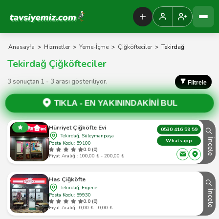
Tavsiyemiz Anasayfa
Anasayfa
>
Hizmetler
>
Yeme-İçme
>
Çiğköfteciler
>
Tekirdağ
Tekirdağ Çiğköfteciler
3 sonuçtan 1 - 3 arası gösteriliyor.
Filtrele
TIKLA -
EN YAKININDAKİNİ BUL
Hürriyet Çiğköfte Evi
0530 416 59 59
Tekirdağ, Süleymanpaşa
İncele
Whatsapp
Posta Kodu: 59100
0.0 (0)
Fiyat Aralığı: 100,00 ₺ - 200,00 ₺
Has Çiğköfte
Tekirdağ, Ergene
İncele
Posta Kodu: 59930
0.0 (0)
Fiyat Aralığı: 0,00 ₺ - 0,00 ₺