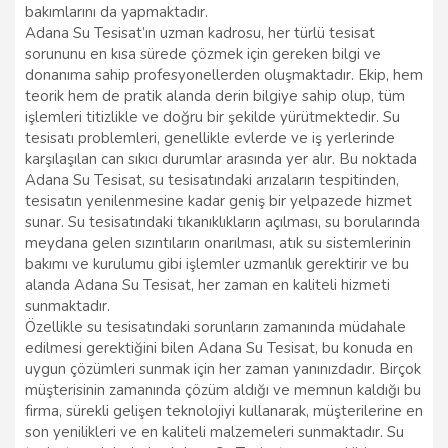
bakımlarını da yapmaktadır.
Adana Su Tesisat’ın uzman kadrosu, her türlü tesisat
sorununu en kısa sürede çözmek için gereken bilgi ve
donanıma sahip profesyonellerden oluşmaktadır. Ekip, hem
teorik hem de pratik alanda derin bilgiye sahip olup, tüm
işlemleri titizlikle ve doğru bir şekilde yürütmektedir. Su
tesisatı problemleri, genellikle evlerde ve iş yerlerinde
karşılaşılan can sıkıcı durumlar arasında yer alır. Bu noktada
Adana Su Tesisat, su tesisatındaki arızaların tespitinden,
tesisatın yenilenmesine kadar geniş bir yelpazede hizmet
sunar. Su tesisatındaki tıkanıklıkların açılması, su borularında
meydana gelen sızıntıların onarılması, atık su sistemlerinin
bakımı ve kurulumu gibi işlemler uzmanlık gerektirir ve bu
alanda Adana Su Tesisat, her zaman en kaliteli hizmeti
sunmaktadır.
Özellikle su tesisatındaki sorunların zamanında müdahale
edilmesi gerektiğini bilen Adana Su Tesisat, bu konuda en
uygun çözümleri sunmak için her zaman yanınızdadır. Birçok
müşterisinin zamanında çözüm aldığı ve memnun kaldığı bu
firma, sürekli gelişen teknolojiyi kullanarak, müşterilerine en
son yenilikleri ve en kaliteli malzemeleri sunmaktadır. Su