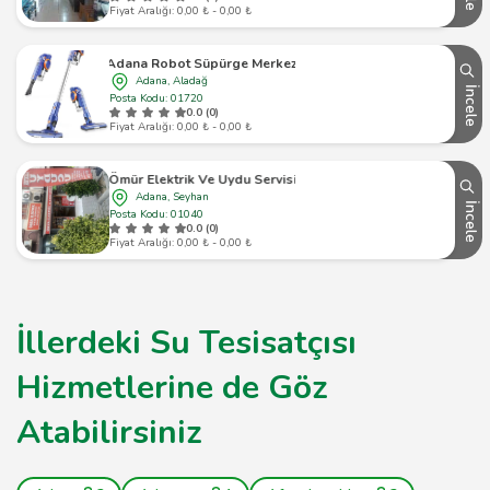
Fiyat Aralığı: 0,00 ₺ - 0,00 ₺
Adana Robot Süpürge Merkezi
Adana, Aladağ
İncele
Posta Kodu: 01720
0.0 (0)
Fiyat Aralığı: 0,00 ₺ - 0,00 ₺
Ömür Elektrik Ve Uydu Servisi
Adana, Seyhan
İncele
Posta Kodu: 01040
0.0 (0)
Fiyat Aralığı: 0,00 ₺ - 0,00 ₺
İllerdeki Su Tesisatçısı
Hizmetlerine de Göz
Atabilirsiniz