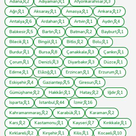
Adana
2
Adıyaman
1
Afyonkarahisar
3
Ağrı
1
Aksaray
1
Amasya
1
Ankara
17
Antalya
6
Ardahan
1
Artvin
1
Aydın
4
Balıkesir
5
Bartın
1
Batman
2
Bayburt
1
Bilecik
1
Bingöl
1
Bitlis
2
Bolu
1
Burdur
1
Bursa
8
Çanakkale
3
Çankırı
1
Çorum
1
Denizli
3
Diyarbakır
3
Düzce
1
Edirne
1
Elâzığ
1
Erzincan
1
Erzurum
1
Eskişehir
4
Gaziantep
5
Giresun
1
Gümüşhane
2
Hakkâri
1
Hatay
2
Iğdır
1
Isparta
1
İstanbul
44
İzmir
16
Kahramanmaraş
2
Karabük
1
Karaman
2
Kars
2
Kastamonu
1
Kayseri
7
Kırıkkale
1
Kırklareli
2
Kırşehir
1
Kilis
1
Kocaeli
10