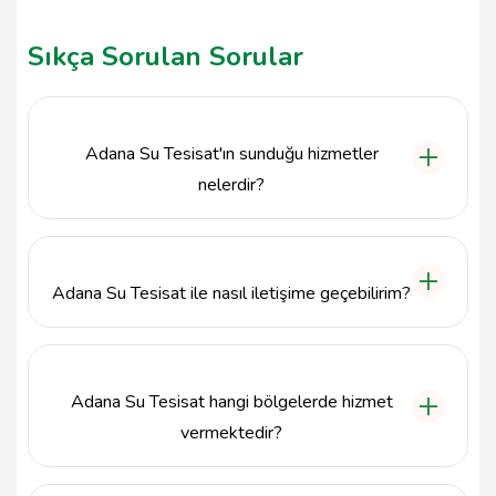
Sıkça Sorulan Sorular
Adana Su Tesisat'ın sunduğu hizmetler
nelerdir?
Adana Su Tesisat, su tesisatı, doğalgaz tesisatları, su
arızaları, tıkanıklıklar, kanalizasyon sorunları gibi birçok
alanda uzmanlaşmış hizmetler sunmaktadır.
Adana Su Tesisat ile nasıl iletişime geçebilirim?
Adana Su Tesisat ile 542 691 70 32 numaralı
telefondan veya info@tavsiyemiz.com e-posta
adresinden iletişime geçebilirsiniz.
Adana Su Tesisat hangi bölgelerde hizmet
vermektedir?
Adana Su Tesisat, Adana ilinde özellikle Çukurova