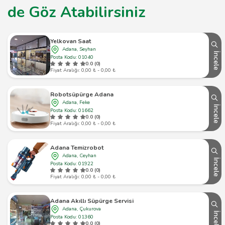
de Göz Atabilirsiniz
Yelkovan Saat
Adana, Seyhan
İncele
Posta Kodu: 01040
0.0 (0)
Fiyat Aralığı: 0,00 ₺ - 0,00 ₺
Robotsüpürge Adana
Adana, Feke
İncele
Posta Kodu: 01662
0.0 (0)
Fiyat Aralığı: 0,00 ₺ - 0,00 ₺
Adana Temizrobot
Adana, Ceyhan
İncele
Posta Kodu: 01922
0.0 (0)
Fiyat Aralığı: 0,00 ₺ - 0,00 ₺
Adana Akıllı Süpürge Servisi
Adana, Çukurova
İncele
Posta Kodu: 01360
0.0 (0)