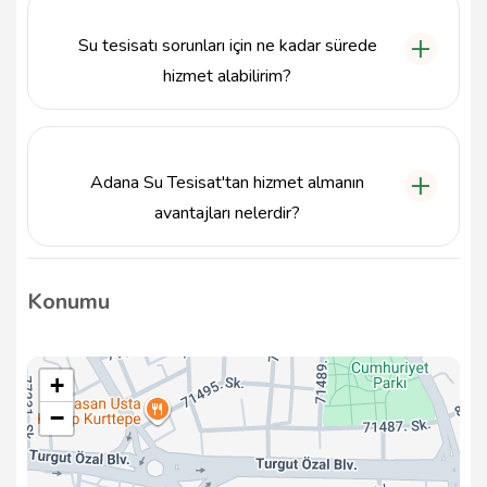
ilçesinde hizmet vermektedir. Ancak, çevre
bölgelerde de talep doğrultusunda hizmet
Su tesisatı sorunları için ne kadar sürede
sunabilmektedir.
hizmet alabilirim?
Adana Su Tesisat, acil durumlarda hızlı bir şekilde
müdahale ederek genellikle aynı gün içerisinde
hizmet sağlamaktadır. Sorununuzun niteliğine göre
Adana Su Tesisat'tan hizmet almanın
bu süre değişiklik gösterebilir.
avantajları nelerdir?
Adana Su Tesisat, yılların deneyimi ve uzman ekibi
ile kaliteli, güvenilir ve müşteri odaklı hizmet
Konumu
sunmaktadır. Ayrıca, sunduğu çözümlerle müşteri
memnuniyetini ön planda tutmaktadır.
+
−