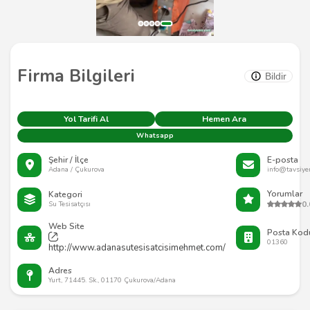
Firma Bilgileri
Bildir
Yol Tarifi Al
Hemen Ara
Whatsapp
Şehir / İlçe
E-posta
Adana / Çukurova
info@tavsiye
Yorumlar
Kategori
0.
Su Tesisatçısı
Web Site
Posta Kod
01360
http://www.adanasutesisatcisimehmet.com/
Adres
Yurt, 71445. Sk., 01170 Çukurova/Adana