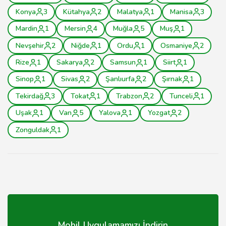
Konya
3
Kütahya
2
Malatya
1
Manisa
3
Mardin
1
Mersin
4
Muğla
5
Muş
1
Nevşehir
2
Niğde
1
Ordu
1
Osmaniye
2
Rize
1
Sakarya
2
Samsun
1
Siirt
1
Sinop
1
Sivas
2
Şanlıurfa
2
Şırnak
1
Tekirdağ
3
Tokat
1
Trabzon
2
Tunceli
1
Uşak
1
Van
5
Yalova
1
Yozgat
2
Zonguldak
1
Mobil Uygulamamızı İndirin