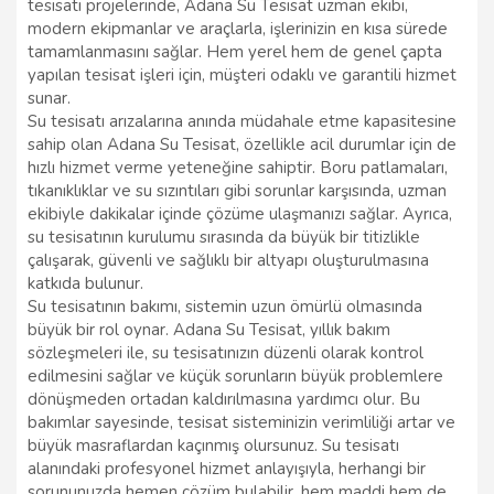
tesisatı projelerinde, Adana Su Tesisat uzman ekibi,
modern ekipmanlar ve araçlarla, işlerinizin en kısa sürede
tamamlanmasını sağlar. Hem yerel hem de genel çapta
yapılan tesisat işleri için, müşteri odaklı ve garantili hizmet
sunar.
Su tesisatı arızalarına anında müdahale etme kapasitesine
sahip olan Adana Su Tesisat, özellikle acil durumlar için de
hızlı hizmet verme yeteneğine sahiptir. Boru patlamaları,
tıkanıklıklar ve su sızıntıları gibi sorunlar karşısında, uzman
ekibiyle dakikalar içinde çözüme ulaşmanızı sağlar. Ayrıca,
su tesisatının kurulumu sırasında da büyük bir titizlikle
çalışarak, güvenli ve sağlıklı bir altyapı oluşturulmasına
katkıda bulunur.
Su tesisatının bakımı, sistemin uzun ömürlü olmasında
büyük bir rol oynar. Adana Su Tesisat, yıllık bakım
sözleşmeleri ile, su tesisatınızın düzenli olarak kontrol
edilmesini sağlar ve küçük sorunların büyük problemlere
dönüşmeden ortadan kaldırılmasına yardımcı olur. Bu
bakımlar sayesinde, tesisat sisteminizin verimliliği artar ve
büyük masraflardan kaçınmış olursunuz. Su tesisatı
alanındaki profesyonel hizmet anlayışıyla, herhangi bir
sorununuzda hemen çözüm bulabilir, hem maddi hem de