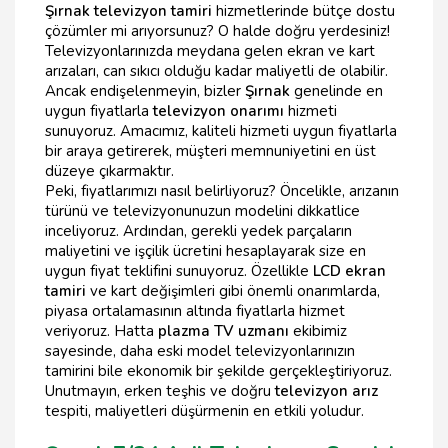
Şırnak televizyon tamiri
hizmetlerinde bütçe dostu
çözümler mi arıyorsunuz? O halde doğru yerdesiniz!
Televizyonlarınızda meydana gelen ekran ve kart
arızaları, can sıkıcı olduğu kadar maliyetli de olabilir.
Ancak endişelenmeyin, bizler
Şırnak
genelinde en
uygun fiyatlarla
televizyon onarımı
hizmeti
sunuyoruz. Amacımız, kaliteli hizmeti uygun fiyatlarla
bir araya getirerek, müşteri memnuniyetini en üst
düzeye çıkarmaktır.
Peki, fiyatlarımızı nasıl belirliyoruz? Öncelikle, arızanın
türünü ve televizyonunuzun modelini dikkatlice
inceliyoruz. Ardından, gerekli yedek parçaların
maliyetini ve işçilik ücretini hesaplayarak size en
uygun fiyat teklifini sunuyoruz. Özellikle
LCD ekran
tamiri
ve kart değişimleri gibi önemli onarımlarda,
piyasa ortalamasının altında fiyatlarla hizmet
veriyoruz. Hatta
plazma TV uzmanı
ekibimiz
sayesinde, daha eski model televizyonlarınızın
tamirini bile ekonomik bir şekilde gerçekleştiriyoruz.
Unutmayın, erken teşhis ve doğru
televizyon arız
tespiti, maliyetleri düşürmenin en etkili yoludur.