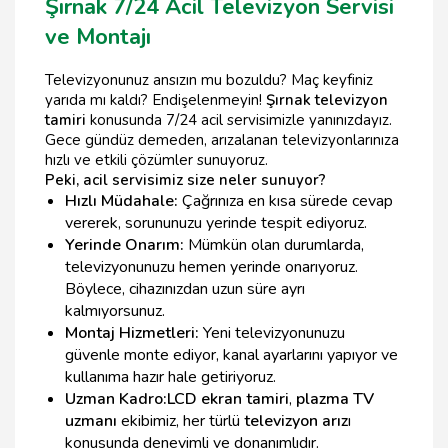
Şırnak 7/24 Acil Televizyon Servisi
ve Montajı
Televizyonunuz ansızın mu bozuldu? Maç keyfiniz
yarıda mı kaldı? Endişelenmeyin!
Şırnak televizyon
tamiri
konusunda 7/24 acil servisimizle yanınızdayız.
Gece gündüz demeden, arızalanan televizyonlarınıza
hızlı ve etkili çözümler sunuyoruz.
Peki, acil servisimiz size neler sunuyor?
Hızlı Müdahale:
Çağrınıza en kısa sürede cevap
vererek, sorununuzu yerinde tespit ediyoruz.
Yerinde Onarım:
Mümkün olan durumlarda,
televizyonunuzu hemen yerinde onarıyoruz.
Böylece, cihazınızdan uzun süre ayrı
kalmıyorsunuz.
Montaj Hizmetleri:
Yeni televizyonunuzu
güvenle monte ediyor, kanal ayarlarını yapıyor ve
kullanıma hazır hale getiriyoruz.
Uzman Kadro:
LCD ekran tamiri
,
plazma TV
uzmanı
ekibimiz, her türlü
televizyon arız
ı
konusunda deneyimli ve donanımlıdır.