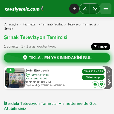
Tavsiyemiz Anasayfa
Anasayfa
>
Hizmetler
>
Tamirat-Tadilat
>
Televizyon Tamircisi
>
Şırnak
Şırnak Televizyon Tamircisi
1 sonuçtan 1 - 1 arası gösteriliyor.
Filtrele
TIKLA -
EN YAKININDAKİNİ BUL
Evrim Elektronik
0544 328 46 98
Şırnak, Merkez
İncele
Whatsapp
Posta Kodu: 73002
0.0 (0)
Fiyat Aralığı: 200,00 ₺ - 400,00 ₺
İllerdeki Televizyon Tamircisi Hizmetlerine de Göz
Atabilirsiniz