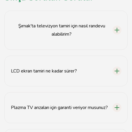
Şırnak'ta televizyon tamiri için nasıl randevu
alabilirim?
Web sitemiz üzerinden iletişim formunu doldurarak
veya telefonla arayarak randevu alabilirsiniz.
LCD ekran tamiri ne kadar sürer?
LCD ekran tamiri genellikle 1-3 gün içinde
tamamlanmaktadır, ancak arızanın durumuna bağlı
olarak değişebilir.
Plazma TV arızaları için garanti veriyor musunuz?
Evet, yapılan tamirler için 3 ay garanti sunmaktayız.