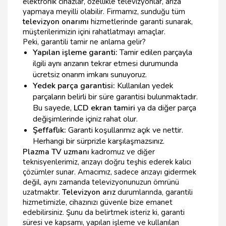
elektronik cihazlar, özellikle televizyonlar, arıza
yapmaya meyilli olabilir. Firmamız, sunduğu tüm
televizyon onarımı
hizmetlerinde garanti sunarak,
müşterilerimizin içini rahatlatmayı amaçlar.
Peki, garantili tamir ne anlama gelir?
Yapılan işleme garanti:
Tamir edilen parçayla
ilgili aynı arızanın tekrar etmesi durumunda
ücretsiz onarım imkanı sunuyoruz.
Yedek parça garantisi:
Kullanılan yedek
parçaların belirli bir süre garantisi bulunmaktadır.
Bu sayede,
LCD ekran tamiri
ya da diğer parça
değişimlerinde içiniz rahat olur.
Şeffaflık:
Garanti koşullarımız açık ve nettir.
Herhangi bir sürprizle karşılaşmazsınız.
Plazma TV uzmanı
kadromuz ve diğer
teknisyenlerimiz, arızayı doğru teşhis ederek kalıcı
çözümler sunar. Amacımız, sadece arızayı gidermek
değil, aynı zamanda televizyonunuzun ömrünü
uzatmaktır.
Televizyon arız
durumlarında, garantili
hizmetimizle, cihazınızı güvenle bize emanet
edebilirsiniz. Şunu da belirtmek isteriz ki, garanti
süresi ve kapsamı, yapılan işleme ve kullanılan