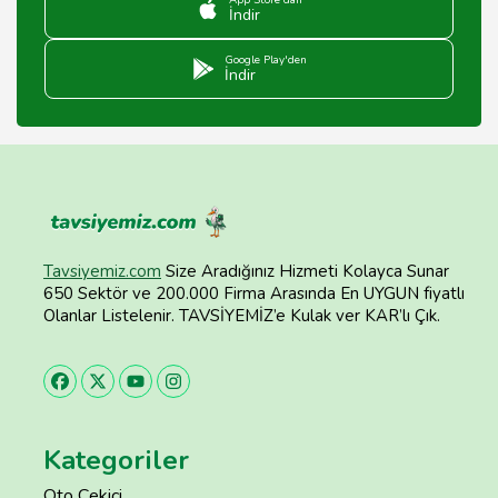
App Store'dan
İndir
Google Play'den
İndir
Tavsiyemiz.com
Size Aradığınız Hizmeti Kolayca Sunar
650 Sektör ve 200.000 Firma Arasında En UYGUN fiyatlı
Olanlar Listelenir. TAVSİYEMİZ’e Kulak ver KAR’lı Çık.
Kategoriler
Oto Çekici