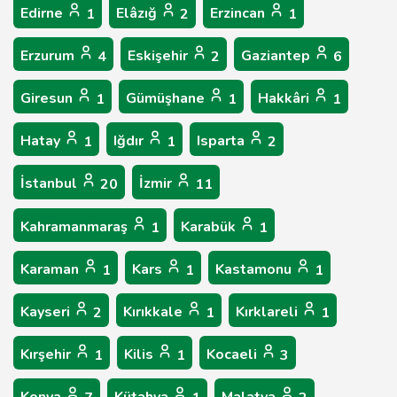
Edirne
Elâzığ
Erzincan
1
2
1
Erzurum
Eskişehir
Gaziantep
4
2
6
Giresun
Gümüşhane
Hakkâri
1
1
1
Hatay
Iğdır
Isparta
1
1
2
İstanbul
İzmir
20
11
Kahramanmaraş
Karabük
1
1
Karaman
Kars
Kastamonu
1
1
1
Kayseri
Kırıkkale
Kırklareli
2
1
1
Kırşehir
Kilis
Kocaeli
1
1
3