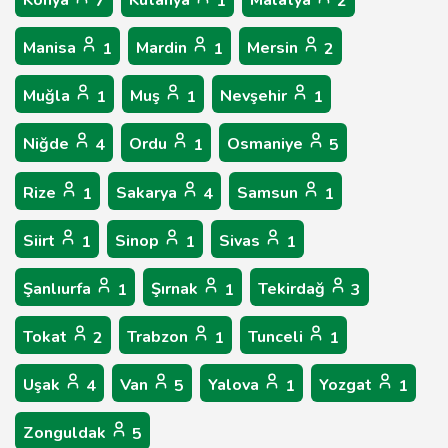
Konya
Kütahya
Malatya
7
1
2
Manisa
Mardin
Mersin
1
1
2
Muğla
Muş
Nevşehir
1
1
1
Niğde
Ordu
Osmaniye
4
1
5
Rize
Sakarya
Samsun
1
4
1
Siirt
Sinop
Sivas
1
1
1
Şanlıurfa
Şırnak
Tekirdağ
1
1
3
Tokat
Trabzon
Tunceli
2
1
1
Uşak
Van
Yalova
Yozgat
4
5
1
1
Zonguldak
5