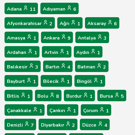
Adana
Adıyaman
11
6
Afyonkarahisar
Ağrı
Aksaray
2
1
6
Amasya
Ankara
Antalya
1
9
3
Ardahan
Artvin
Aydın
1
1
1
Balıkesir
Bartın
Batman
3
4
2
Bayburt
Bilecik
Bingöl
1
1
1
Bitlis
Bolu
Burdur
Bursa
1
8
1
5
Çanakkale
Çankırı
Çorum
1
1
1
Denizli
Diyarbakır
Düzce
7
2
4