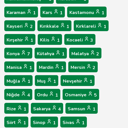
Karaman
Kars
Kastamonu
1
1
1
Kayseri
Kırıkkale
Kırklareli
2
1
1
Kırşehir
Kilis
Kocaeli
1
1
3
Konya
Kütahya
Malatya
7
1
2
Manisa
Mardin
Mersin
1
1
2
Muğla
Muş
Nevşehir
1
1
1
Niğde
Ordu
Osmaniye
4
1
5
Rize
Sakarya
Samsun
1
4
1
Siirt
Sinop
Sivas
1
1
1