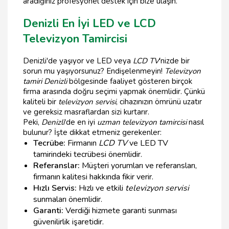
aradığınız profesyonel destek için bize ulaşın.
Denizli En İyi LED ve LCD
Televizyon Tamircisi
Denizli'de yaşıyor ve LED veya
LCD TV
'nizde bir
sorun mu yaşıyorsunuz? Endişelenmeyin!
Televizyon
tamiri Denizli
bölgesinde faaliyet gösteren birçok
firma arasında doğru seçimi yapmak önemlidir. Çünkü
kaliteli bir
televizyon servisi
, cihazınızın ömrünü uzatır
ve gereksiz masraflardan sizi kurtarır.
Peki,
Denizli
'de en iyi
uzman televizyon tamircisi
nasıl
bulunur? İşte dikkat etmeniz gerekenler:
Tecrübe:
Firmanın
LCD TV
ve LED TV
tamirindeki tecrübesi önemlidir.
Referanslar:
Müşteri yorumları ve referansları,
firmanın kalitesi hakkında fikir verir.
Hızlı Servis:
Hızlı ve etkili
televizyon servisi
sunmaları önemlidir.
Garanti:
Verdiği hizmete garanti sunması
güvenilirlik işaretidir.