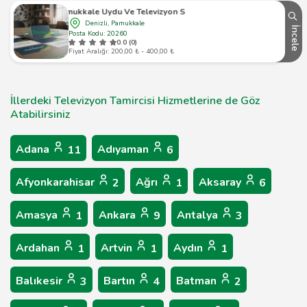
Pamukkale Uydu Ve Televizyon Servisi
Denizli, Pamukkale
İncele
Posta Kodu: 20260
0.0 (0)
Fiyat Aralığı: 200,00 ₺ - 400,00 ₺
İllerdeki Televizyon Tamircisi Hizmetlerine de Göz
Atabilirsiniz
Adana
Adıyaman
11
6
Afyonkarahisar
Ağrı
Aksaray
2
1
6
Amasya
Ankara
Antalya
1
9
3
Ardahan
Artvin
Aydın
1
1
1
Balıkesir
Bartın
Batman
3
4
2