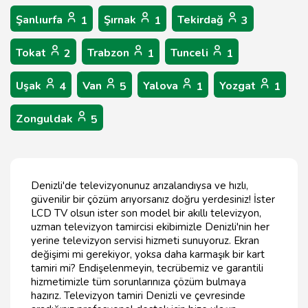
Şanlıurfa
Şırnak
Tekirdağ
1
1
3
Tokat
Trabzon
Tunceli
2
1
1
Uşak
Van
Yalova
Yozgat
4
5
1
1
Zonguldak
5
Denizli'de televizyonunuz arızalandıysa ve hızlı,
güvenilir bir çözüm arıyorsanız doğru yerdesiniz! İster
LCD TV olsun ister son model bir akıllı televizyon,
uzman televizyon tamircisi ekibimizle Denizli'nin her
yerine televizyon servisi hizmeti sunuyoruz. Ekran
değişimi mi gerekiyor, yoksa daha karmaşık bir kart
tamiri mi? Endişelenmeyin, tecrübemiz ve garantili
hizmetimizle tüm sorunlarınıza çözüm bulmaya
hazırız. Televizyon tamiri Denizli ve çevresinde