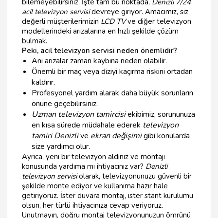
bilemeyebilirsiniz. İşte tam bu noktada,
Denizli 7/24
acil televizyon servisi
devreye giriyor. Amacımız, siz
değerli müşterilerimizin
LCD TV
ve diğer televizyon
modellerindeki arızalarına en hızlı şekilde çözüm
bulmak.
Peki, acil televizyon servisi neden önemlidir?
Ani arızalar zaman kaybına neden olabilir.
Önemli bir maç veya diziyi kaçırma riskini ortadan
kaldırır.
Profesyonel yardım alarak daha büyük sorunların
önüne geçebilirsiniz.
Uzman televizyon tamircisi
ekibimiz, sorununuza
en kısa sürede müdahale ederek
televizyon
tamiri Denizli
ve
ekran değişimi
gibi konularda
size yardımcı olur.
Ayrıca, yeni bir televizyon aldınız ve montajı
konusunda yardıma mı ihtiyacınız var?
Denizli
televizyon servisi
olarak, televizyonunuzu güvenli bir
şekilde monte ediyor ve kullanıma hazır hale
getiriyoruz. İster duvara montaj, ister stant kurulumu
olsun, her türlü ihtiyacınıza cevap veriyoruz.
Unutmayın, doğru montaj televizyonunuzun ömrünü