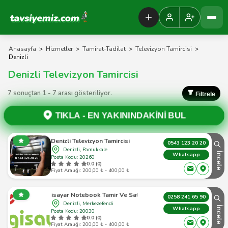
Tavsiyemiz Anasayfa
Anasayfa
>
Hizmetler
>
Tamirat-Tadilat
>
Televizyon Tamircisi
>
Denizli
Denizli Televizyon Tamircisi
7 sonuçtan 1 - 7 arası gösteriliyor.
Filtrele
TIKLA -
EN YAKININDAKİNİ BUL
Denizli Televizyon Tamircisi
0543 123 20 20
Denizli, Pamukkale
İncele
Whatsapp
Posta Kodu: 20260
0.0 (0)
Fiyat Aralığı: 200,00 ₺ - 400,00 ₺
Efe Bilgisayar Notebook Tamir Ve Satış Hizmetleri
0258 241 65 90
Denizli, Merkezefendi
İncele
Whatsapp
Posta Kodu: 20030
0.0 (0)
Fiyat Aralığı: 200,00 ₺ - 400,00 ₺