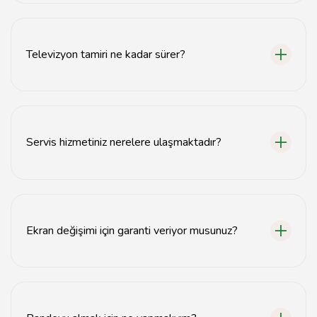
LCD, LED ve plazma televizyonlar için onarım, ekran
değişimi ve genel bakım hizmetleri sunuyoruz.
Televizyon tamiri ne kadar sürer?
Tamir süresi, arızanın türüne bağlı olarak genellikle 1-3
gün arasında değişmektedir.
Servis hizmetiniz nerelere ulaşmaktadır?
Denizli merkez ve çevresindeki tüm bölgelere servis
hizmeti sunmaktayız.
Ekran değişimi için garanti veriyor musunuz?
Ekran değişimi işlemlerimizde 1 yıl garanti sunuyoruz.