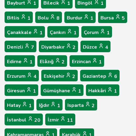
Bayburt
Bilecik
Bingöl
1
1
1
Bitlis
Bolu
Burdur
Bursa
1
8
1
5
Çanakkale
Çankırı
Çorum
1
1
1
Denizli
Diyarbakır
Düzce
7
2
4
Edirne
Elâzığ
Erzincan
1
2
1
Erzurum
Eskişehir
Gaziantep
4
2
6
Giresun
Gümüşhane
Hakkâri
1
1
1
Hatay
Iğdır
Isparta
1
1
2
İstanbul
İzmir
20
11
Kahramanmaraş
Karabük
1
1