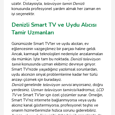
uzatır. Dolayısıyla,
televizyon tamiri Denizli
konusunda profesyonel yardım almak her zaman en
iyi seçenektir.
Denizli Smart TV ve Uydu Alıcısı
Tamir Uzmanları
Günümüzde Smart TV'ler ve uydu alıcıları, ev
eğlencesinin vazgeçilmez bir parçası haline geldi.
Ancak, karmaşık teknolojileri nedeniyle arızalanmaları
da mümkün. İşte tam bu noktada,
Denizli televizyon
tamiri
konusunda uzman ekibimiz devreye giriyor.
Smart TV'nizde yaşadığınız yazılımsal sorunlardan,
uydu alıcınızın sinyal problemlerine kadar her türlü
arızayı çözmek için buradayız.
Denizli
genelinde
televizyon servisi
arıyorsanız, doğru
yerdesiniz.
Uzman televizyon tamircisi
kadromuz,
LCD
TV
ve Smart TV’ler için özel çözümler sunar. Örneğin,
Smart TV’niz internete bağlanmıyorsa veya uydu
alıcınız kanal göstermiyorsa, profesyonel teşhis ve
onarım hizmetlerimizle hızlıca sorunu giderebiliriz.