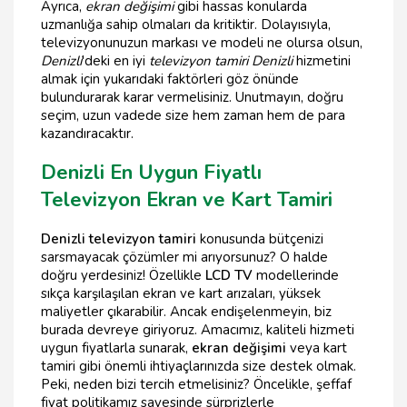
Ayrıca,
ekran değişimi
gibi hassas konularda
uzmanlığa sahip olmaları da kritiktir. Dolayısıyla,
televizyonunuzun markası ve modeli ne olursa olsun,
Denizli
'deki en iyi
televizyon tamiri Denizli
hizmetini
almak için yukarıdaki faktörleri göz önünde
bulundurarak karar vermelisiniz. Unutmayın, doğru
seçim, uzun vadede size hem zaman hem de para
kazandıracaktır.
Denizli En Uygun Fiyatlı
Televizyon Ekran ve Kart Tamiri
Denizli televizyon tamiri
konusunda bütçenizi
sarsmayacak çözümler mi arıyorsunuz? O halde
doğru yerdesiniz! Özellikle
LCD TV
modellerinde
sıkça karşılaşılan ekran ve kart arızaları, yüksek
maliyetler çıkarabilir. Ancak endişelenmeyin, biz
burada devreye giriyoruz. Amacımız, kaliteli hizmeti
uygun fiyatlarla sunarak,
ekran değişimi
veya kart
tamiri gibi önemli ihtiyaçlarınızda size destek olmak.
Peki, neden bizi tercih etmelisiniz? Öncelikle, şeffaf
fiyat politikamız sayesinde sürprizlerle