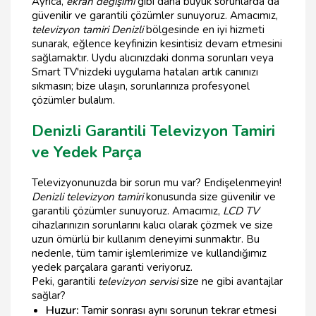
Ayrıca,
ekran değişimi
gibi daha büyük sorunlarda da
güvenilir ve garantili çözümler sunuyoruz. Amacımız,
televizyon tamiri Denizli
bölgesinde en iyi hizmeti
sunarak, eğlence keyfinizin kesintisiz devam etmesini
sağlamaktır. Uydu alıcınızdaki donma sorunları veya
Smart TV'nizdeki uygulama hataları artık canınızı
sıkmasın; bize ulaşın, sorunlarınıza profesyonel
çözümler bulalım.
Denizli Garantili Televizyon Tamiri
ve Yedek Parça
Televizyonunuzda bir sorun mu var? Endişelenmeyin!
Denizli televizyon tamiri
konusunda size güvenilir ve
garantili çözümler sunuyoruz. Amacımız,
LCD TV
cihazlarınızın sorunlarını kalıcı olarak çözmek ve size
uzun ömürlü bir kullanım deneyimi sunmaktır. Bu
nedenle, tüm tamir işlemlerimize ve kullandığımız
yedek parçalara garanti veriyoruz.
Peki, garantili
televizyon servisi
size ne gibi avantajlar
sağlar?
Huzur:
Tamir sonrası aynı sorunun tekrar etmesi