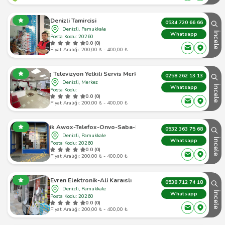
Denizli Tamircisi
0534 720 66 66
Denizli, Pamukkale
İncele
Whatsapp
Posta Kodu: 20260
0.0 (0)
Fiyat Aralığı: 200,00 ₺ - 400,00 ₺
Lg Televizyon Yetkili Servis Merkezi
0258 262 13 13
Denizli, Merkez
İncele
Whatsapp
Posta Kodu:
0.0 (0)
Fiyat Aralığı: 200,00 ₺ - 400,00 ₺
ktronik Awox-Telefox-Onvo-Saba-Nordmende Yetkili Servisi
0532 363 75 68
Denizli, Pamukkale
İncele
Whatsapp
Posta Kodu: 20260
0.0 (0)
Fiyat Aralığı: 200,00 ₺ - 400,00 ₺
Evren Elektronik-Ali Karaıslı
0538 712 74 18
Denizli, Pamukkale
İncele
Whatsapp
Posta Kodu: 20260
0.0 (0)
Fiyat Aralığı: 200,00 ₺ - 400,00 ₺