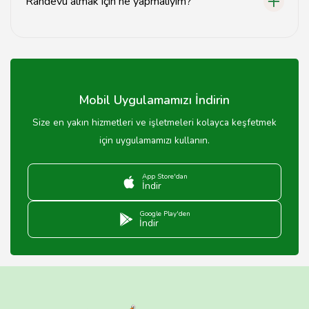
Randevu almak için ne yapmalıyım?
Web sitemiz üzerinden veya telefonla bizimle iletişime
geçerek randevu alabilirsiniz.
Mobil Uygulamamızı İndirin
Size en yakın hizmetleri ve işletmeleri kolayca keşfetmek
için uygulamamızı kullanın.
App Store'dan
İndir
Google Play'den
İndir