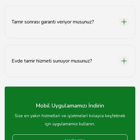
Tamir süresi, arızanın türüne bağlı olarak genellikle 1-3
iş günü arasında değişmektedir.
Tamir sonrası garanti veriyor musunuz?
Evet, yapılan tüm tamirler için 6 ay garanti sunuyoruz.
Evde tamir hizmeti sunuyor musunuz?
Evet, evde tamir hizmeti sunarak televizyonunuzu
yerinde onarıyoruz.
Mobil Uygulamamızı İndirin
Size en yakın hizmetleri ve işletmeleri kolayca keşfetmek
için uygulamamızı kullanın.