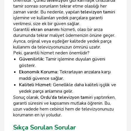
önemlidir. Çünkü
televizyon
gibi karmaşık cihazlarda
tamir sonrası sorunların tekrar etme olasılığı her
zaman vardır. Bu nedenle, yapılan
televizyon tamiri
işlemine ve kullanılan yedek parçalara garanti
verilmesi, size ek bir güven sağlar.
Garantili
ekran onarımı
hizmeti, olası bir arıza
durumunda tekrar maliyet ödemenizin önüne geçer.
Ayrıca, orijinal veya eşdeğer kalitede yedek parça
kullanımı da televizyonunuzun ömrünü uzatır.
Peki, garantili hizmet neden önemlidir?
Güvenilirlik:
Tamir işlemine duyulan güveni
gösterir.
Ekonomik Koruma:
Tekrarlayan arızalara karşı
maddi güvence sağlar.
Kaliteli Hizmet:
Genellikle daha kaliteli işçilik ve
yedek parça anlamına gelir.
Sonuç olarak,
Ordu'da televizyon tamiri
yaptırırken,
garanti süresini ve kapsamını mutlaka öğrenin. Bu,
uzun vadede hem cebinizi hem de televizyonunuzu
korumanın en iyi yoludur.
Sıkça Sorulan Sorular