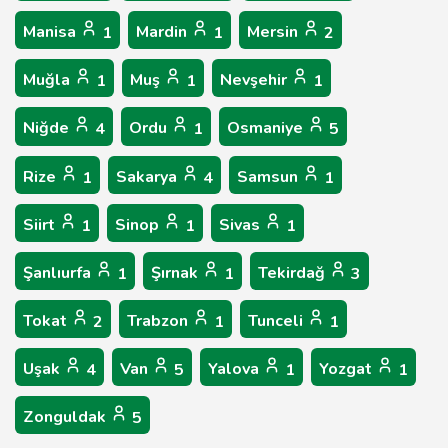
Manisa
Mardin
Mersin
1
1
2
Muğla
Muş
Nevşehir
1
1
1
Niğde
Ordu
Osmaniye
4
1
5
Rize
Sakarya
Samsun
1
4
1
Siirt
Sinop
Sivas
1
1
1
Şanlıurfa
Şırnak
Tekirdağ
1
1
3
Tokat
Trabzon
Tunceli
2
1
1
Uşak
Van
Yalova
Yozgat
4
5
1
1
Zonguldak
5