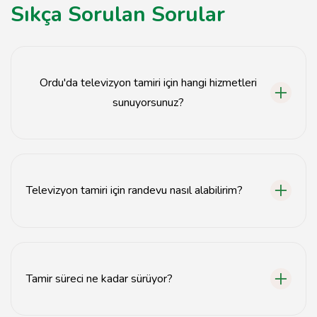
Sıkça Sorulan Sorular
Ordu'da televizyon tamiri için hangi hizmetleri
sunuyorsunuz?
Ekran onarımı, iç donanım tamiri, yazılım güncellemeleri
ve genel bakım hizmetleri sunuyoruz.
Televizyon tamiri için randevu nasıl alabilirim?
Web sitemiz üzerinden iletişim formunu doldurarak
veya telefonla arayarak randevu alabilirsiniz.
Tamir süreci ne kadar sürüyor?