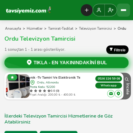
Tavsiyemiz Anasayfa
Anasayfa
>
Hizmetler
>
Tamirat-Tadilat
>
Televizyon Tamircisi
>
Ordu
Ordu Televizyon Tamircisi
1 sonuçtan 1 - 1 arası gösteriliyor.
Filtrele
TIKLA -
EN YAKININDAKİNİ BUL
t Elektronik -Tv Tamiri Ve Elektronik Terazi Baskül -Tamir Servisi
0536 326 59 08
Ordu, Altınordu
İncele
Whatsapp
Posta Kodu: 52200
0.0 (0)
Fiyat Aralığı: 200,00 ₺ - 400,00 ₺
İllerdeki Televizyon Tamircisi Hizmetlerine de Göz
Atabilirsiniz