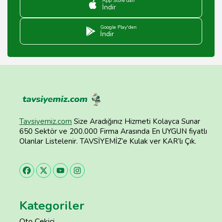
App Store'dan
İndir
Google Play'den
İndir
Tavsiyemiz.com
Size Aradığınız Hizmeti Kolayca Sunar
650 Sektör ve 200.000 Firma Arasında En UYGUN fiyatlı
Olanlar Listelenir. TAVSİYEMİZ’e Kulak ver KAR’lı Çık.
Kategoriler
Oto Çekici