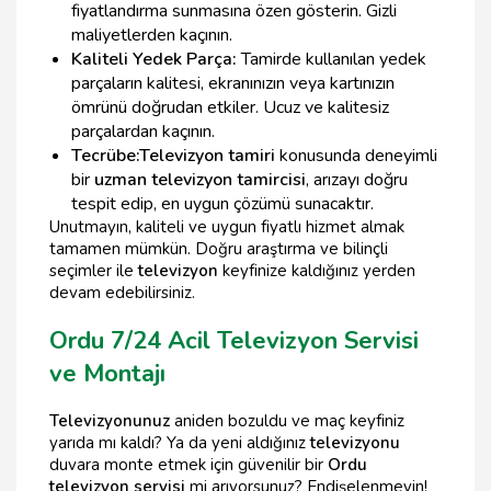
fiyatlandırma sunmasına özen gösterin. Gizli
maliyetlerden kaçının.
Kaliteli Yedek Parça:
Tamirde kullanılan yedek
parçaların kalitesi, ekranınızın veya kartınızın
ömrünü doğrudan etkiler. Ucuz ve kalitesiz
parçalardan kaçının.
Tecrübe:
Televizyon tamiri
konusunda deneyimli
bir
uzman televizyon tamircisi
, arızayı doğru
tespit edip, en uygun çözümü sunacaktır.
Unutmayın, kaliteli ve uygun fiyatlı hizmet almak
tamamen mümkün. Doğru araştırma ve bilinçli
seçimler ile
televizyon
keyfinize kaldığınız yerden
devam edebilirsiniz.
Ordu 7/24 Acil Televizyon Servisi
ve Montajı
Televizyonunuz
aniden bozuldu ve maç keyfiniz
yarıda mı kaldı? Ya da yeni aldığınız
televizyonu
duvara monte etmek için güvenilir bir
Ordu
televizyon servisi
mi arıyorsunuz? Endişelenmeyin!