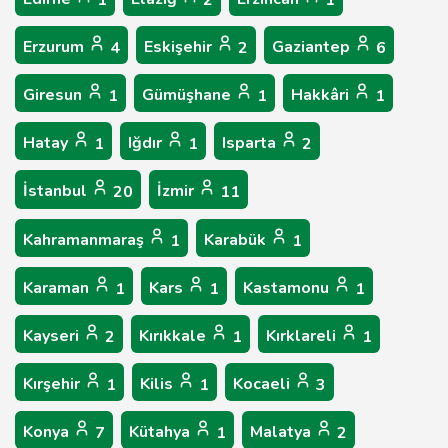
1
2
1
Erzurum
Eskişehir
Gaziantep
4
2
6
Giresun
Gümüşhane
Hakkâri
1
1
1
Hatay
Iğdır
Isparta
1
1
2
İstanbul
İzmir
20
11
Kahramanmaraş
Karabük
1
1
Karaman
Kars
Kastamonu
1
1
1
Kayseri
Kırıkkale
Kırklareli
2
1
1
Kırşehir
Kilis
Kocaeli
1
1
3
Konya
Kütahya
Malatya
7
1
2