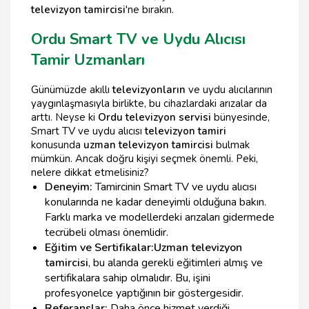
televizyon tamircisi
'ne bırakın.
Ordu Smart TV ve Uydu Alıcısı
Tamir Uzmanları
Günümüzde akıllı
televizyonların
ve uydu alıcılarının
yaygınlaşmasıyla birlikte, bu cihazlardaki arızalar da
arttı. Neyse ki
Ordu televizyon servisi
bünyesinde,
Smart TV ve uydu alıcısı
televizyon tamiri
konusunda
uzman televizyon tamircisi
bulmak
mümkün. Ancak doğru kişiyi seçmek önemli. Peki,
nelere dikkat etmelisiniz?
Deneyim:
Tamircinin Smart TV ve uydu alıcısı
konularında ne kadar deneyimli olduğuna bakın.
Farklı marka ve modellerdeki arızaları gidermede
tecrübeli olması önemlidir.
Eğitim ve Sertifikalar:
Uzman televizyon
tamircisi
, bu alanda gerekli eğitimleri almış ve
sertifikalara sahip olmalıdır. Bu, işini
profesyonelce yaptığının bir göstergesidir.
Referanslar:
Daha önce hizmet verdiği