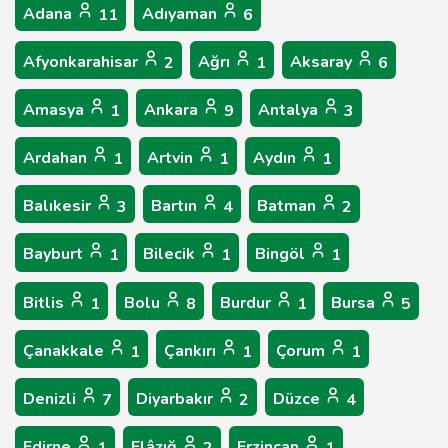
Adana
Adıyaman
11
6
Afyonkarahisar
Ağrı
Aksaray
2
1
6
Amasya
Ankara
Antalya
1
9
3
Ardahan
Artvin
Aydın
1
1
1
Balıkesir
Bartın
Batman
3
4
2
Bayburt
Bilecik
Bingöl
1
1
1
Bitlis
Bolu
Burdur
Bursa
1
8
1
5
Çanakkale
Çankırı
Çorum
1
1
1
Denizli
Diyarbakır
Düzce
7
2
4
Edirne
Elâzığ
Erzincan