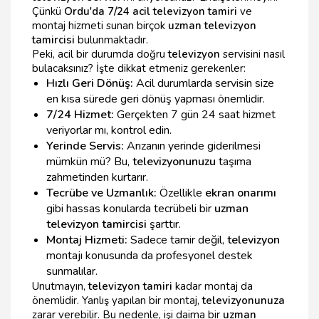
Çünkü
Ordu'da 7/24 acil televizyon tamiri
ve
montaj hizmeti sunan birçok
uzman televizyon
tamircisi
bulunmaktadır.
Peki, acil bir durumda doğru
televizyon
servisini nasıl
bulacaksınız? İşte dikkat etmeniz gerekenler:
Hızlı Geri Dönüş:
Acil durumlarda servisin size
en kısa sürede geri dönüş yapması önemlidir.
7/24 Hizmet:
Gerçekten 7 gün 24 saat hizmet
veriyorlar mı, kontrol edin.
Yerinde Servis:
Arızanın yerinde giderilmesi
mümkün mü? Bu,
televizyonunuzu
taşıma
zahmetinden kurtarır.
Tecrübe ve Uzmanlık:
Özellikle
ekran onarımı
gibi hassas konularda tecrübeli bir
uzman
televizyon tamircisi
şarttır.
Montaj Hizmeti:
Sadece tamir değil,
televizyon
montajı konusunda da profesyonel destek
sunmalılar.
Unutmayın,
televizyon tamiri
kadar montaj da
önemlidir. Yanlış yapılan bir montaj,
televizyonunuza
zarar verebilir. Bu nedenle, işi daima bir
uzman