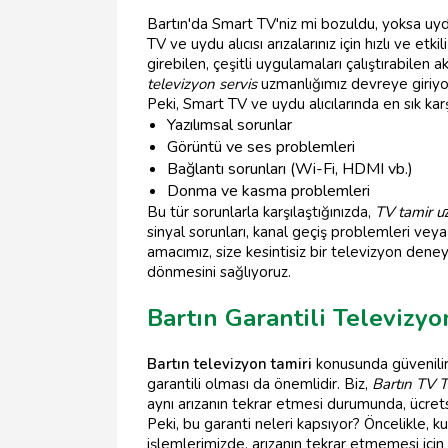
Bartın'da Smart TV'niz mi bozuldu, yoksa uyd
TV ve uydu alıcısı arızalarınız için hızlı ve 
girebilen, çeşitli uygulamaları çalıştırabilen 
televizyon servis
uzmanlığımız devreye giriyo
Peki, Smart TV ve uydu alıcılarında en sık karş
Yazılımsal sorunlar
Görüntü ve ses problemleri
Bağlantı sorunları (Wi-Fi, HDMI vb.)
Donma ve kasma problemleri
Bu tür sorunlarla karşılaştığınızda,
TV tamir u
sinyal sorunları, kanal geçiş problemleri vey
amacımız, size kesintisiz bir televizyon dene
dönmesini sağlıyoruz.
Bartın Garantili Televizy
Bartın televizyon tamiri
konusunda güvenilir 
garantili olması da önemlidir. Biz,
Bartın TV 
aynı arızanın tekrar etmesi durumunda, ücretsi
Peki, bu garanti neleri kapsıyor? Öncelikle, ku
işlemlerimizde, arızanın tekrar etmemesi için e