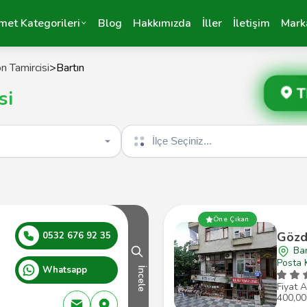
met Kategorileri
Blog
Hakkımızda
İller
İletişim
Mark
n Tamircisi
>
Bartın
T
si
İlçe seçin
Öne Çıkan
Gözd
0532 676 92 35
Bar
Posta 
Whatsapp
İncele
Fiyat A
400,00