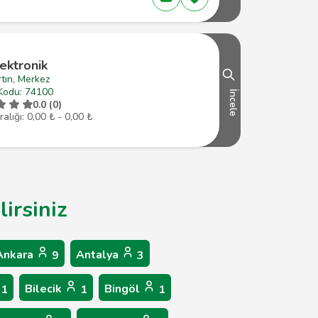
ektronik
tın, Merkez
Kodu: 74100
İncele
0.0 (0)
ralığı: 0,00 ₺ - 0,00 ₺
irsiniz
Ankara
Antalya
9
3
Bilecik
Bingöl
1
1
1