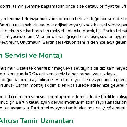
sonra, tamir işlemine başlamadan önce size detaylı bir fiyat teklif
enlerimiz, televizyonunuzun sorununu hızlı ve doğru bir şekilde te
mrünü uzatmak için sadece orijinal veya yüksek kaliteli yedek parç
ikle ekran ve kart arızaları maliyetli olabilir. Ancak, biz
Bartın telev
z. İhtiyacınız olan
TV tamir u
zmanlığı için bize ulaşın, size en uyg
kleştirelim. Unutmayın,
Bartın televizyon tamiri
denince akla gelen 
n Servisi ve Montajı
unuz mu? Özellikle önemli bir maç veya sevdiğiniz bir dizi tam heye
miri
konusunda 7/24 acil servisimiz ile her zaman yanınızdayız.
 olduğunda bize ulaşabilirsiniz. Ek olarak, yeni televizyonunuzu g
orsunuz? Uzman montaj ekibimiz, en kısa sürede adresinize gelerek 
ve etkili olmanın yanı sıra, montaj hizmetlerimizde de titizlikle çalış
unuz için
Bartın televizyon servis
imkanlarımızdan faydalanabilirsini
met anlayışımızla,
Bartın televizyon tamiri
alanında en iyi çözümleri
lıcısı Tamir Uzmanları