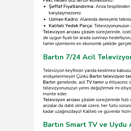
Peki, neden bizi tercih etmelisiniz?
Şeffaf Fiyatlandırma:
Arıza tespitinden 
karşılaşmazsınız.
Uzman Kadro:
Alanında deneyimli teknisy
Kaliteli Yedek Parça:
Televizyonunuzun ö
Televizyon arızası çözüm
süreçlerinde, özell
de uygun fiyatı bir arada sunmayı hedefliyoru
tamiri işlemlerini en ekonomik şekilde gerçe
Bartın 7/24 Acil Televizyo
Televizyon keyfinizin yarıda kesilmesi kabus
endişelenmeyin! Çünkü
Bartın televizyon ta
Bartın
genelinde, acil
TV tamir u
ihtiyacınız
televizyonunuzun yerini değiştirmek mi istiy
monte eder.
Televizyon arızası çözüm
süreçlerinde hızlı 
arızalar da dahil olmak üzere, her türlü sorun
kadar uzağınızdayız! Kaliteli ve güvenilir hiz
Bartın Smart TV ve Uydu A