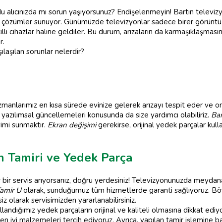
u alıcınızda mı sorun yaşıyorsunuz? Endişelenmeyin! Bartın televi
etkili çözümler sunuyor. Günümüzde televizyonlar sadece birer görüntü 
akıllı cihazlar haline geldiler. Bu durum, arızaların da karmaşıklaşmas
r.
ılaşılan sorunlar nelerdir?
zmanlarımız en kısa sürede evinize gelerek arızayı tespit eder ve ona
a yazılımsal güncellemeleri konusunda da size yardımcı olabiliriz.
Bar
yimi sunmaktır.
Ekran değişimi
gerekirse, orijinal yedek parçalar kull
on Tamiri ve Yedek Parça
bir servis arıyorsanız, doğru yerdesiniz! Televizyonunuzda meydana
Tamir U
olarak, sunduğumuz tüm hizmetlerde garanti sağlıyoruz. Bö
z olarak servisimizden yararlanabilirsiniz.
llandığımız yedek parçaların orijinal ve kaliteli olmasına dikkat ediy
n iyi malzemeleri tercih ediyoruz. Ayrıca, yapılan tamir işlemine bağl