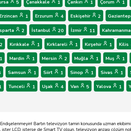
ursa
Çanakkale
Çankırı
Çorum
5
1
1
1
Erzincan
Erzurum
Eskişehir
Gaziante
1
4
2
Isparta
İstanbul
İzmir
Kahramanma
2
20
11
Kırıkkale
Kırklareli
Kırşehir
Kilis
2
1
1
1
Mardin
Mersin
Muğla
Muş
1
1
2
1
1
Samsun
Siirt
Sinop
Sivas
4
1
1
1
1
Tunceli
Uşak
Van
Yalova
1
1
4
5
1
ı? Endişelenmeyin! Bartın televizyon tamiri konusunda uzman ekibim
D, ister LCD, isterse de Smart TV olsun, televizyon arızası çözüm n