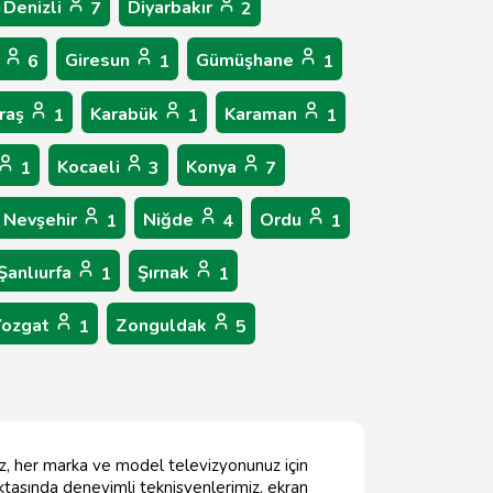
Denizli
Diyarbakır
7
2
p
Giresun
Gümüşhane
6
1
1
raş
Karabük
Karaman
1
1
1
Kocaeli
Konya
1
3
7
Nevşehir
Niğde
Ordu
1
4
1
Şanlıurfa
Şırnak
1
1
Yozgat
Zonguldak
1
5
iz, her marka ve model televizyonunuz için
oktasında deneyimli teknisyenlerimiz, ekran