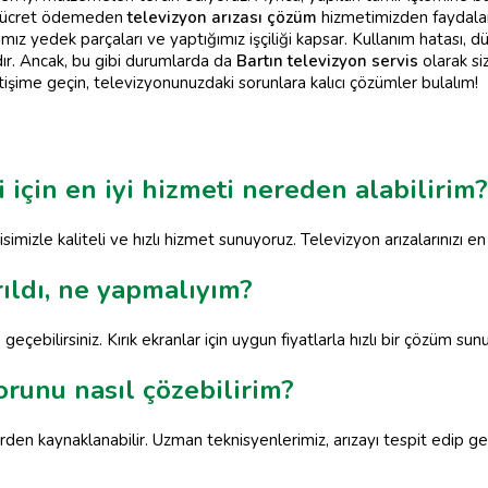
bir ücret ödemeden
televizyon arızası çözüm
hizmetimizden faydalana
ımız yedek parçaları ve yaptığımız işçiliği kapsar. Kullanım hatası, 
dır. Ancak, bu gibi durumlarda da
Bartın televizyon servis
olarak si
iletişime geçin, televizyonunuzdaki sorunlara kalıcı çözümler bulalım!
i için en iyi hizmeti nereden alabilirim?
simizle kaliteli ve hızlı hizmet sunuyoruz. Televizyon arızalarınızı e
ıldı, ne yapmalıyım?
geçebilirsiniz. Kırık ekranlar için uygun fiyatlarla hızlı bir çözüm sun
orunu nasıl çözebilirim?
n kaynaklanabilir. Uzman teknisyenlerimiz, arızayı tespit edip gerek