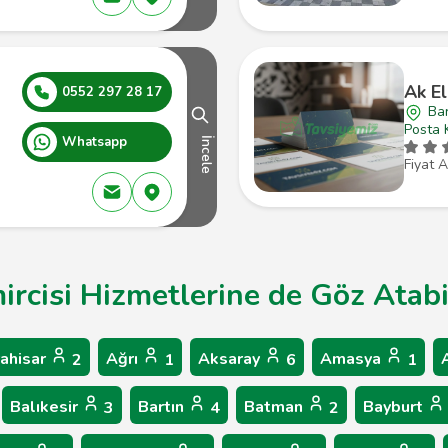
Ak El
0552 297 28 17
Bar
Posta 
Whatsapp
İncele
Fiyat A
ircisi Hizmetlerine de Göz Atabil
ahisar
Ağrı
Aksaray
Amasya
2
1
6
1
Balıkesir
Bartın
Batman
Bayburt
3
4
2