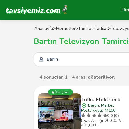
Tavsiyemiz Anasayfa
Hiz
Anasayfa
>
Hizmetler
>
Tamirat-Tadilat
>
Televizyo
Bartın Televizyon Tamirci
Şehir seçin
4 sonuçtan 1 - 4 arası gösteriliyor.
Öne Çıkan
Tutku Elektronik
Bartın, Merkez
Posta Kodu: 74100
0.0 (0)
Fiyat Aralığı: 200,00 ₺ -
400,00 ₺