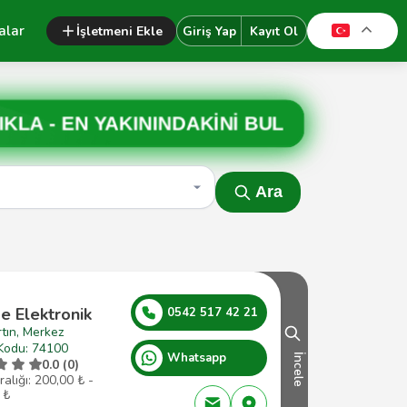
alar
İşletmeni Ekle
Giriş Yap
Kayıt Ol
IKLA -
EN YAKININDAKİNİ BUL
Ara
e Elektronik
0542 517 42 21
tın, Merkez
Kodu: 74100
Whatsapp
İncele
0.0 (0)
ralığı: 200,00 ₺ -
 ₺