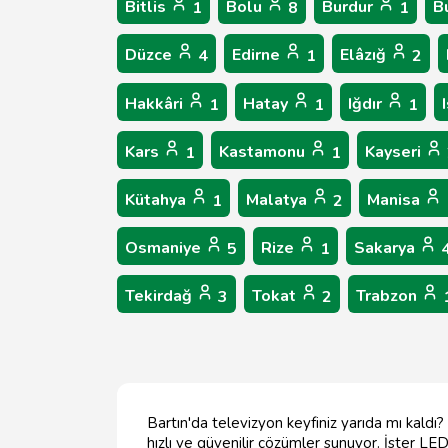
Bitlis
Bolu
Burdur
B
1
8
1
Düzce
Edirne
Elâzığ
4
1
2
Hakkâri
Hatay
Iğdır
1
1
1
Kars
Kastamonu
Kayseri
1
1
Kütahya
Malatya
Manisa
1
2
Osmaniye
Rize
Sakarya
5
1
Tekirdağ
Tokat
Trabzon
3
2
Bartın'da televizyon keyfiniz yarıda mı kald
hızlı ve güvenilir çözümler sunuyor. İster LE