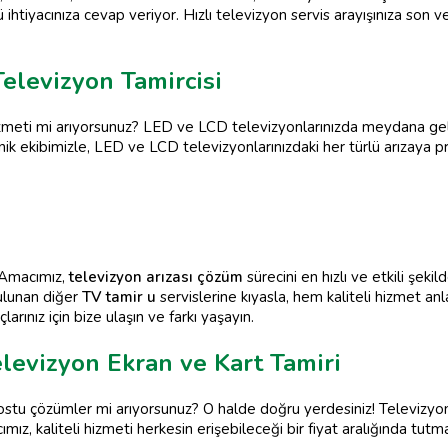
htiyacınıza cevap veriyor. Hızlı televizyon servis arayışınıza son veri
Televizyon Tamircisi
zmeti mi arıyorsunuz? LED ve LCD televizyonlarınızda meydana gelen
ik ekibimizle, LED ve LCD televizyonlarınızdaki her türlü arızaya 
. Amacımız,
televizyon arızası çözüm
sürecini en hızlı ve etkili şeki
ulunan diğer
TV tamir u
servislerine kıyasla, hem kaliteli hizmet an
çlarınız için bize ulaşın ve farkı yaşayın.
elevizyon Ekran ve Kart Tamiri
stu çözümler mi arıyorsunuz? O halde doğru yerdesiniz! Televizy
ız, kaliteli hizmeti herkesin erişebileceği bir fiyat aralığında tutm