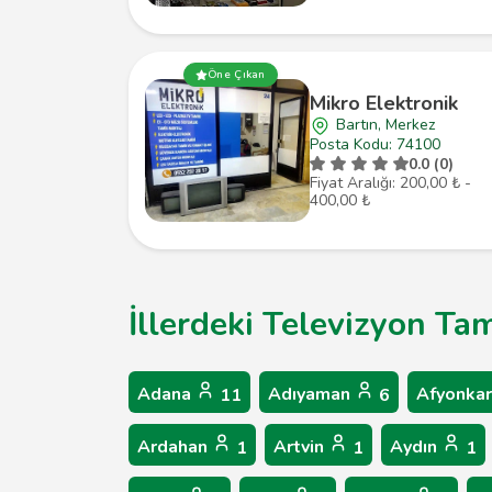
Öne Çıkan
Mikro Elektronik
Bartın, Merkez
Posta Kodu: 74100
0.0 (0)
Fiyat Aralığı: 200,00 ₺ -
400,00 ₺
İllerdeki Televizyon Tam
Adana
Adıyaman
Afyonkar
11
6
Ardahan
Artvin
Aydın
1
1
1