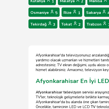
Kütahya
Malatya
Manisa
1
2
Osmaniye
Rize
Sakarya
5
1
Tekirdağ
Tokat
Trabzon
3
2
Afyonkarahisar'da televizyonunuz arızalandığı
yardımcı olacak uzmanları ve hizmetleri tanıtm
adrestesiniz. TV ekran değişimi, uydu alıcısı o
hizmet alabilirsiniz. Amacımız, televizyon key
Afyonkarahisar En İyi LED
Afyonkarahisar televizyon servisi
arayışını
TV'ler, teknolojik gelişmelerle birlikte karm
Afyonkarahisar'da bu alanda öne çıkan tamircile
Öncelikle, tamircinin LED ve LCD
TV
teknoloj