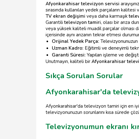
Afyonkarahisar televizyon servisi
arayışını
sırasında kullanılan yedek parçaların kalitesi
TV ekran değişimi
veya daha karmaşık
tele
Garantili
televizyon tamiri
, olası bir arıza 
veya yüksek kaliteli muadil parçalar olması da
içerisinde aynı arızanın tekrar etmesi durumu
Orijinal Yedek Parça:
Televizyonunuzun m
Uzman Kadro:
Eğitimli ve deneyimli tekn
Garanti Süresi:
Yapılan işleme ve değişti
Unutmayın, kaliteli bir
Afyonkarahisar televi
Sıkça Sorulan Sorular
Afyonkarahisar'da televizy
Afyonkarahisar'da televizyon tamiri için en i
televizyonunuzun sorunlarını kısa sürede çöz
Televizyonumun ekranı kır