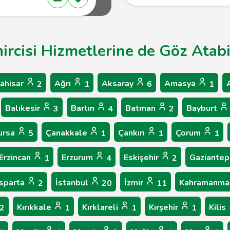
ircisi Hizmetlerine de Göz Atabil
ahisar
Ağrı
Aksaray
Amasya
2
1
6
1
Balıkesir
Bartın
Batman
Bayburt
3
4
2
ursa
Çanakkale
Çankırı
Çorum
5
1
1
1
Erzincan
Erzurum
Eskişehir
Gaziante
1
4
2
Isparta
İstanbul
İzmir
Kahramanma
2
20
11
Kırıkkale
Kırklareli
Kırşehir
Kilis
2
1
1
1