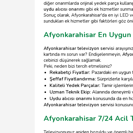
diğer onarımlarda orijinal yedek parça kullan
uydu alıcısı onarımı
gibi ek hizmetler sunmala
Sonuç olarak, Afyonkarahisar'da en iyi LED
sundukları ek hizmetler gibi faktörleri göz ö
Afyonkarahisar En Uygun F
Afyonkarahisar televizyon servisi
arayışını
kartında mı sorun var? Endişelenmeyin,
Afyo
cebinizi düşünerek sağlamak.
Peki, neden bizi tercih etmelisiniz?
Rekabetçi Fiyatlar:
Pazardaki en uygun fiy
Şeffaf Fiyatlandırma:
Sürprizlerle karşıl
Kaliteli Yedek Parçalar:
Tamir işlemlerin
Uzman Teknik Ekip:
Alanında deneyimli 
Uydu alıcısı onarımı
konusunda da en hız
Afyonkarahisar televizyon servisi
konusunda
Afyonkarahisar 7/24 Acil 
Televizyonunuz aniden bozuldu ve önemli bir