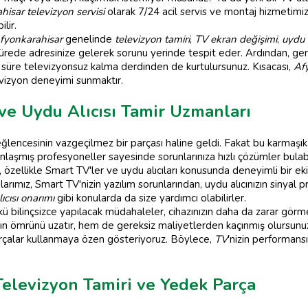
isar televizyon servisi
olarak 7/24 acil servis ve montaj hizmetimizl
lir.
fyonkarahisar
genelinde
televizyon tamiri
,
TV ekran değişimi
,
uydu a
a sürede adresinize gelerek sorunu yerinde tespit eder. Ardından, ge
un süre televizyonsuz kalma derdinden de kurtulursunuz. Kısacası,
Afy
levizyon deneyimi sunmaktır.
ve Uydu Alıcısı Tamir Uzmanları
eğlencesinin vazgeçilmez bir parçası haline geldi. Fakat bu karmaşık 
aşmış profesyoneller sayesinde sorunlarınıza hızlı çözümler bulabil
, özellikle Smart TV'ler ve uydu alıcıları konusunda deneyimli bir ek
larımız, Smart TV'nizin yazılım sorunlarından, uydu alıcınızın sinyal 
ıcısı onarımı
gibi konularda da size yardımcı olabilirler.
 bilinçsizce yapılacak müdahaleler, cihazınızın daha da zarar görme
zın ömrünü uzatır, hem de gereksiz maliyetlerden kaçınmış olursunu
parçalar kullanmaya özen gösteriyoruz. Böylece,
TV
'nizin performan
Televizyon Tamiri ve Yedek Parça