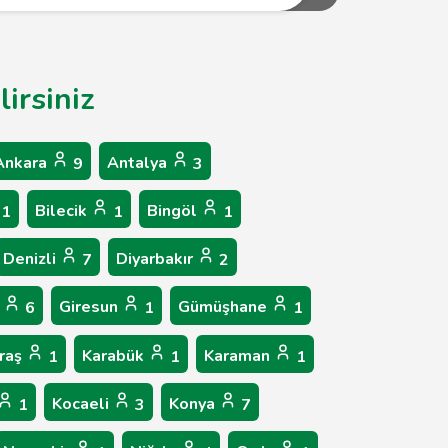
irsiniz
Ankara
Antalya
9
3
Bilecik
Bingöl
1
1
1
Denizli
Diyarbakır
7
2
p
Giresun
Gümüşhane
6
1
1
raş
Karabük
Karaman
1
1
1
Kocaeli
Konya
1
3
7