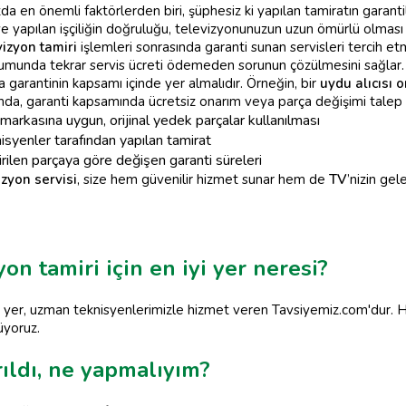
zda en önemli faktörlerden biri, şüphesiz ki yapılan tamiratın garant
 ve yapılan işçiliğin doğruluğu, televizyonunuzun uzun ömürlü olması
vizyon tamiri
işlemleri sonrasında garanti sunan servisleri tercih etm
durumunda tekrar servis ücreti ödemeden sorunun çözülmesini sağlar. A
 garantinin kapsamı içinde yer almalıdır. Örneğin, bir
uydu alıcısı 
nda, garanti kapsamında ücretsiz onarım veya parça değişimi talep e
arkasına uygun, orijinal yedek parçalar kullanılması
isyenler tarafından yapılan tamirat
rilen parçaya göre değişen garanti süreleri
zyon servisi
, size hem güvenilir hizmet sunar hem de
TV
’nizin gel
on tamiri için en iyi yer neresi?
yi yer, uzman teknisyenlerimizle hizmet veren Tavsiyemiz.com'dur. Hı
üyoruz.
ıldı, ne yapmalıyım?