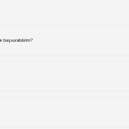
e başvurabilirim?
emiz.com adresini ziyaret edebilirsiniz.
vurabilirsiniz.