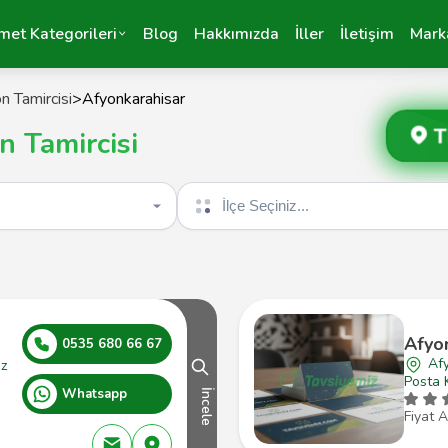
met Kategorileri
Blog
Hakkımızda
İller
İletişim
Mark
n Tamircisi
>
Afyonkarahisar
T
n Tamircisi
İlçe seçin
Afyon
0535 680 66 67
Af
ez
Posta 
Whatsapp
İncele
Fiyat A