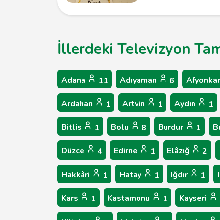
İllerdeki Televizyon Tam
Adana
Adıyaman
Afyonkar
11
6
Ardahan
Artvin
Aydın
1
1
1
Bitlis
Bolu
Burdur
B
1
8
1
Düzce
Edirne
Elâzığ
4
1
2
Hakkâri
Hatay
Iğdır
1
1
1
Kars
Kastamonu
Kayseri
1
1