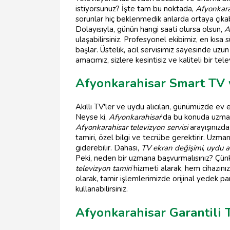
istiyorsunuz? İşte tam bu noktada,
Afyonkarah
sorunlar hiç beklenmedik anlarda ortaya çıkabi
Dolayısıyla, günün hangi saati olursa olsun,
A
ulaşabilirsiniz. Profesyonel ekibimiz, en kıs
başlar. Üstelik, acil servisimiz sayesinde uz
amacımız, sizlere kesintisiz ve kaliteli bir te
Afyonkarahisar Smart TV 
Akıllı TV'ler ve uydu alıcıları, günümüzde ev 
Neyse ki,
Afyonkarahisar
'da bu konuda uzmanl
Afyonkarahisar televizyon servisi
arayışınızda
tamiri, özel bilgi ve tecrübe gerektirir. Uzman
giderebilir. Dahası,
TV ekran değişimi
,
uydu al
Peki, neden bir uzmana başvurmalısınız? Çünkü
televizyon tamiri
hizmeti alarak, hem cihazını
olarak, tamir işlemlerimizde orijinal yedek 
kullanabilirsiniz.
Afyonkarahisar Garantili 