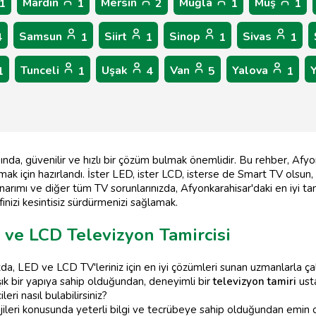
Mardin
Mersin
Muğla
Muş
1
1
2
1
1
Samsun
Siirt
Sinop
Sivas
4
1
1
1
1
Tunceli
Uşak
Van
Yalova
1
1
4
5
1
nda, güvenilir ve hızlı bir çözüm bulmak önemlidir. Bu rehber, Afyo
ak için hazırlandı. İster LED, ister LCD, isterse de Smart TV olsun, 
narımı ve diğer tüm TV sorunlarınızda, Afyonkarahisar'daki en iyi tamir
finizi kesintisiz sürdürmenizi sağlamak.
 ve LCD Televizyon Tamircisi
zda, LED ve LCD TV'leriniz için en iyi çözümleri sunan uzmanlarl
aşık bir yapıya sahip olduğundan, deneyimli bir
televizyon tamiri
usta
ri nasıl bulabilirsiniz?
ileri konusunda yeterli bilgi ve tecrübeye sahip olduğundan emin ol