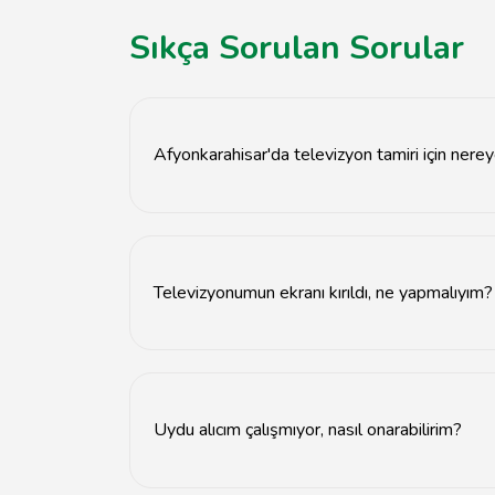
Sıkça Sorulan Sorular
Afyonkarahisar'da televizyon tamiri için nerey
Afyonkarahisar'da televizyon tamiri için tavsiy
Televizyonumun ekranı kırıldı, ne yapmalıyım?
Ekran değişimi için uzman teknisyenlerimize baş
Uydu alıcım çalışmıyor, nasıl onarabilirim?