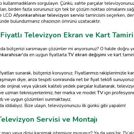
ıp kullanmadıklarını sorgulayın. Çünkü, sahte parçalar televizyonunuz
rı, birden fazla sorununuz için tek bir çözüm noktası olmalarını sağ
 ve LCD
Afyonkarahisar televizyon servisi
tamircisini seçerken, de
nünde bulundurmanız cihazınızın ömrünü uzatacaktır.
iyatlı Televizyon Ekran ve Kart Tamiri
zda bütçenizi sarsmayan çözümler mi arıyorsunuz? O halde doğru yerd
nkarahisar
'da en uygun fiyatlarla
TV ekran değişimi
ve kart tamiri
atları sunarak, bütçenizi koruyoruz. Fiyatlarımızı rakiplerimizle karşı
aşmayın diye, arıza tespiti sonrasında net bir fiyat teklifi sunuyoruz
de orijinal veya yüksek kaliteli yedek parçalar kullanarak, televi
ve uzman teknisyenlerimiz, her marka ve model
TV
için profesyon
lı ve uygun çözümleri sunmaktayız.
 iddialıyız. Bize ulaşın, televizyonunuzu ilk günkü gibi yapalım!
Televizyon Servisi ve Montajı
 maçı veya diziyi kaçırmak istemiyor musunuz? Ya da yeni bir
TV
al