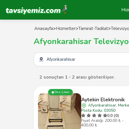
Tavsiyemiz Anasayfa
Hiz
Anasayfa
>
Hizmetler
>
Tamirat-Tadilat
>
Televizyo
Afyonkarahisar Televizyo
Şehir seçin
2 sonuçtan 1 - 2 arası gösteriliyor.
Öne Çıkan
Aytekin Elektronik
Afyonkarahisar, Merk
Posta Kodu: 03050
0.0 (0)
Fiyat Aralığı: 200,00 ₺ -
400,00 ₺