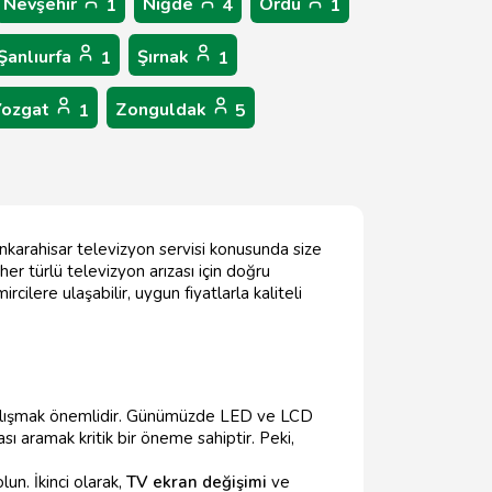
Nevşehir
Niğde
Ordu
1
4
1
Şanlıurfa
Şırnak
1
1
Yozgat
Zonguldak
1
5
nkarahisar televizyon servisi konusunda size
her türlü televizyon arızası için doğru
cilere ulaşabilir, uygun fiyatlarla kaliteli
a çalışmak önemlidir. Günümüzde LED ve LCD
sı aramak kritik bir öneme sahiptir. Peki,
un. İkinci olarak,
TV ekran değişimi
ve