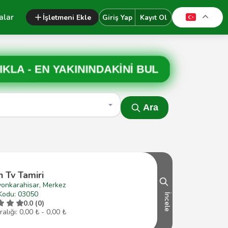
alar
İşletmeni Ekle
Giriş Yap
Kayıt Ol
IKLA -
EN YAKININDAKİNİ BUL
Ara
 Tv Tamiri
yonkarahisar, Merkez
Kodu: 03050
İncele
0.0 (0)
ralığı: 0,00 ₺ - 0,00 ₺