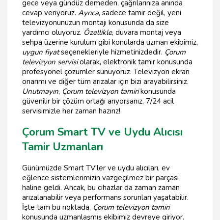
gece veya gündüz demeden, çağrılarınıza anında
cevap veriyoruz.
Ayrıca
, sadece tamir değil, yeni
televizyonunuzun montajı konusunda da size
yardımcı oluyoruz.
Özellikle
, duvara montaj veya
sehpa üzerine kurulum gibi konularda uzman ekibimiz,
uygun fiyat
seçenekleriyle hizmetinizdedir.
Çorum
televizyon servisi
olarak, elektronik tamir konusunda
profesyonel çözümler sunuyoruz. Televizyon ekran
onarımı ve diğer tüm arızalar için bizi arayabilirsiniz.
Unutmayın
,
Çorum televizyon tamiri
konusunda
güvenilir bir çözüm ortağı arıyorsanız, 7/24 acil
servisimizle her zaman hazırız!
Çorum Smart TV ve Uydu Alıcısı
Tamir Uzmanları
Günümüzde Smart TV'ler ve uydu alıcıları, ev
eğlence sistemlerimizin vazgeçilmez bir parçası
haline geldi. Ancak, bu cihazlar da zaman zaman
arızalanabilir veya performans sorunları yaşatabilir.
İşte tam bu noktada,
Çorum televizyon tamiri
konusunda uzmanlaşmış ekibimiz devreye giriyor.