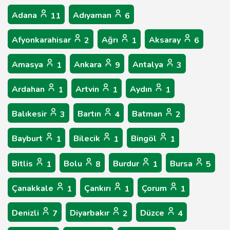
Adana
Adıyaman
11
6
Afyonkarahisar
Ağrı
Aksaray
2
1
6
Amasya
Ankara
Antalya
1
9
3
Ardahan
Artvin
Aydın
1
1
1
Balıkesir
Bartın
Batman
3
4
2
Bayburt
Bilecik
Bingöl
1
1
1
Bitlis
Bolu
Burdur
Bursa
1
8
1
5
Çanakkale
Çankırı
Çorum
1
1
1
Denizli
Diyarbakır
Düzce
7
2
4