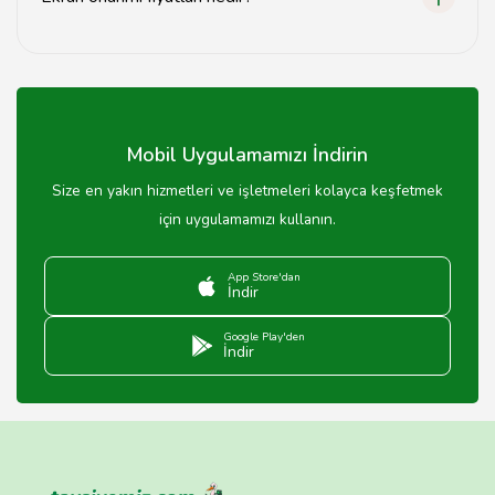
Ekran onarımı fiyatları, arızanın türüne göre değişiklik
göstermektedir.
Mobil Uygulamamızı İndirin
Size en yakın hizmetleri ve işletmeleri kolayca keşfetmek
için uygulamamızı kullanın.
App Store'dan
İndir
Google Play'den
İndir