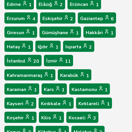
Edirne
Elâzığ
Erzincan
1
2
1
Erzurum
Eskişehir
Gaziantep
4
2
6
Giresun
Gümüşhane
Hakkâri
1
1
1
Hatay
Iğdır
Isparta
1
1
2
İstanbul
İzmir
20
11
Kahramanmaraş
Karabük
1
1
Karaman
Kars
Kastamonu
1
1
1
Kayseri
Kırıkkale
Kırklareli
2
1
1
Kırşehir
Kilis
Kocaeli
1
1
3