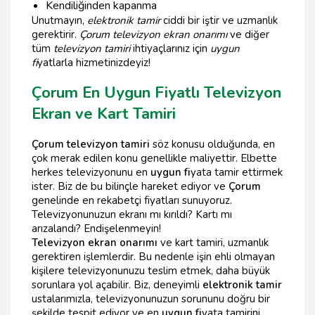
Kendiliğinden kapanma
Unutmayın,
elektronik tamir
ciddi bir iştir ve uzmanlık
gerektirir.
Çorum televizyon ekran onarımı
ve diğer
tüm
televizyon tamiri
ihtiyaçlarınız için
uygun
fi
yatlarla hizmetinizdeyiz!
Çorum En Uygun Fiyatlı Televizyon
Ekran ve Kart Tamiri
Çorum televizyon tamiri
söz konusu olduğunda, en
çok merak edilen konu genellikle maliyettir. Elbette
herkes televizyonunu en
uygun fi
yata tamir ettirmek
ister. Biz de bu bilinçle hareket ediyor ve
Çorum
genelinde en rekabetçi fiyatları sunuyoruz.
Televizyonunuzun ekranı mı kırıldı? Kartı mı
arızalandı? Endişelenmeyin!
Televizyon ekran onarımı
ve kart tamiri, uzmanlık
gerektiren işlemlerdir. Bu nedenle işin ehli olmayan
kişilere televizyonunuzu teslim etmek, daha büyük
sorunlara yol açabilir. Biz, deneyimli
elektronik tamir
ustalarımızla, televizyonunuzun sorununu doğru bir
şekilde tespit ediyor ve en
uygun fi
yata tamirini