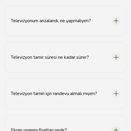
Çorum televizyon tamircisi, uygun fiyatlarla kaliteli
hizmet sunmaktadır.
Televizyonum arızalandı, ne yapmalıyım?
Arızalı televizyonunuzu hemen uzman bir tamirciye
göstermeniz önerilir.
Televizyon tamir süresi ne kadar sürer?
Tamir süresi arızanın türüne bağlı olarak genellikle 1-3
gün arasında değişir.
Televizyon tamiri için randevu almalı mıyım?
Evet, yoğunluk durumuna göre randevu almanız önerilir.
Ekran onarımı fiyatları nedir?