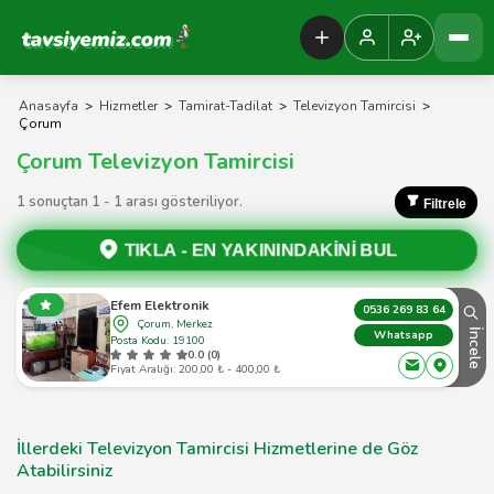
Tavsiyemiz Anasayfa
Anasayfa
>
Hizmetler
>
Tamirat-Tadilat
>
Televizyon Tamircisi
>
Çorum
Çorum Televizyon Tamircisi
1 sonuçtan 1 - 1 arası gösteriliyor.
Filtrele
TIKLA -
EN YAKININDAKİNİ BUL
Efem Elektronik
0536 269 83 64
Çorum, Merkez
İncele
Whatsapp
Posta Kodu: 19100
0.0 (0)
Fiyat Aralığı: 200,00 ₺ - 400,00 ₺
İllerdeki Televizyon Tamircisi Hizmetlerine de Göz
Atabilirsiniz