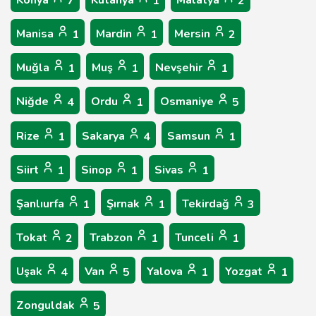
Konya
Kütahya
Malatya
7
1
2
Manisa
Mardin
Mersin
1
1
2
Muğla
Muş
Nevşehir
1
1
1
Niğde
Ordu
Osmaniye
4
1
5
Rize
Sakarya
Samsun
1
4
1
Siirt
Sinop
Sivas
1
1
1
Şanlıurfa
Şırnak
Tekirdağ
1
1
3
Tokat
Trabzon
Tunceli
2
1
1
Uşak
Van
Yalova
Yozgat
4
5
1
1
Zonguldak
5