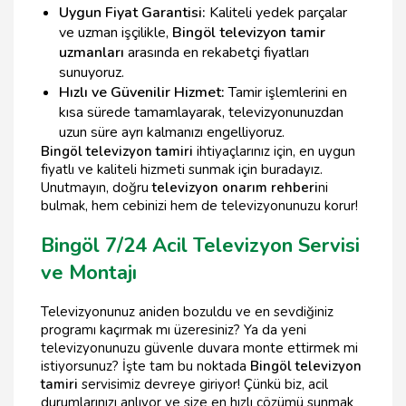
Uygun Fiyat Garantisi:
Kaliteli yedek parçalar
ve uzman işçilikle,
Bingöl televizyon tamir
uzmanları
arasında en rekabetçi fiyatları
sunuyoruz.
Hızlı ve Güvenilir Hizmet:
Tamir işlemlerini en
kısa sürede tamamlayarak, televizyonunuzdan
uzun süre ayrı kalmanızı engelliyoruz.
Bingöl televizyon tamiri
ihtiyaçlarınız için, en uygun
fiyatlı ve kaliteli hizmeti sunmak için buradayız.
Unutmayın, doğru
televizyon onarım rehberi
ni
bulmak, hem cebinizi hem de televizyonunuzu korur!
Bingöl 7/24 Acil Televizyon Servisi
ve Montajı
Televizyonunuz aniden bozuldu ve en sevdiğiniz
programı kaçırmak mı üzeresiniz? Ya da yeni
televizyonunuzu güvenle duvara monte ettirmek mi
istiyorsunuz? İşte tam bu noktada
Bingöl televizyon
tamiri
servisimiz devreye giriyor! Çünkü biz, acil
durumlarınızı anlıyor ve size en hızlı çözümü sunmak