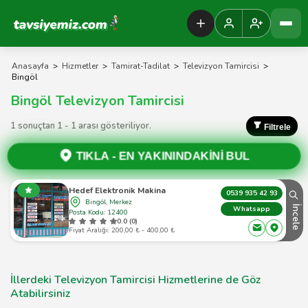
Tavsiyemiz Anasayfa
Anasayfa
>
Hizmetler
>
Tamirat-Tadilat
>
Televizyon Tamircisi
>
Bingöl
Bingöl Televizyon Tamircisi
1 sonuçtan 1 - 1 arası gösteriliyor.
Filtrele
TIKLA -
EN YAKININDAKİNİ BUL
Hedef Elektronik Makina
0539 935 42 93
Bingöl, Merkez
İncele
Whatsapp
Posta Kodu: 12400
0.0 (0)
Fiyat Aralığı: 200,00 ₺ - 400,00 ₺
İllerdeki Televizyon Tamircisi Hizmetlerine de Göz
Atabilirsiniz