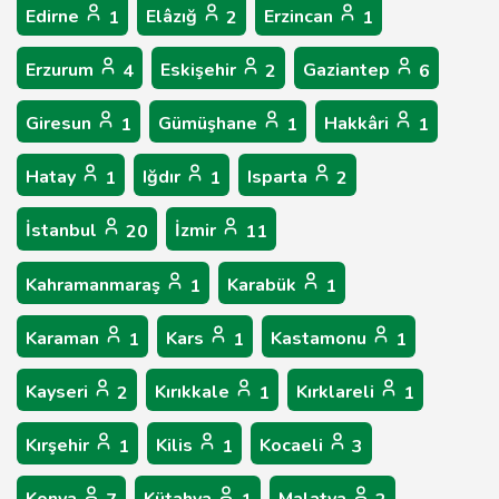
Edirne
Elâzığ
Erzincan
1
2
1
Erzurum
Eskişehir
Gaziantep
4
2
6
Giresun
Gümüşhane
Hakkâri
1
1
1
Hatay
Iğdır
Isparta
1
1
2
İstanbul
İzmir
20
11
Kahramanmaraş
Karabük
1
1
Karaman
Kars
Kastamonu
1
1
1
Kayseri
Kırıkkale
Kırklareli
2
1
1
Kırşehir
Kilis
Kocaeli
1
1
3