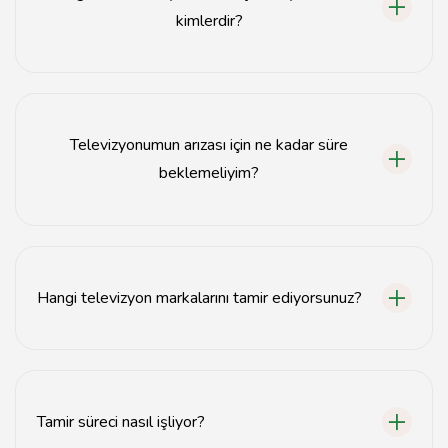
kimlerdir?
Bingöl'de televizyon tamiri için uzman
teknisyenlerimizle iletişime geçebilirsiniz.
Televizyonumun arızası için ne kadar süre
beklemeliyim?
Arıza tespitinden sonra genellikle 1-2 gün içinde tamir
işlemi tamamlanır.
Hangi televizyon markalarını tamir ediyorsunuz?
Tüm televizyon markalarını, LG, Samsung, Sony gibi,
tamir edebilmekteyiz.
Tamir süreci nasıl işliyor?