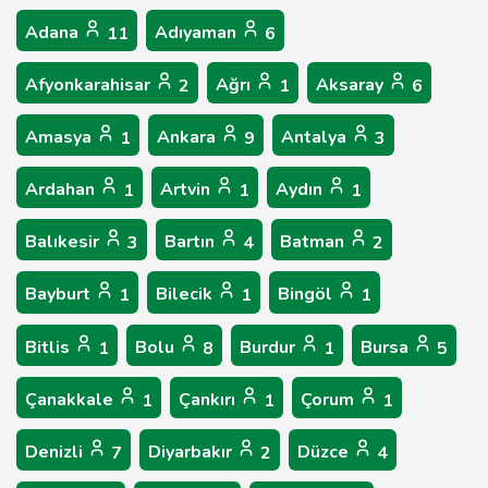
Adana
Adıyaman
11
6
Afyonkarahisar
Ağrı
Aksaray
2
1
6
Amasya
Ankara
Antalya
1
9
3
Ardahan
Artvin
Aydın
1
1
1
Balıkesir
Bartın
Batman
3
4
2
Bayburt
Bilecik
Bingöl
1
1
1
Bitlis
Bolu
Burdur
Bursa
1
8
1
5
Çanakkale
Çankırı
Çorum
1
1
1
Denizli
Diyarbakır
Düzce
7
2
4