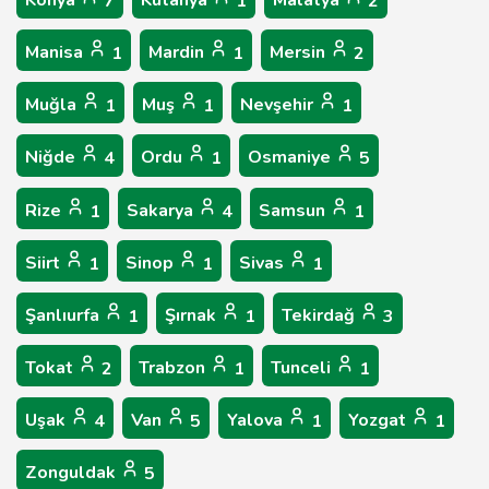
Konya
Kütahya
Malatya
7
1
2
Manisa
Mardin
Mersin
1
1
2
Muğla
Muş
Nevşehir
1
1
1
Niğde
Ordu
Osmaniye
4
1
5
Rize
Sakarya
Samsun
1
4
1
Siirt
Sinop
Sivas
1
1
1
Şanlıurfa
Şırnak
Tekirdağ
1
1
3
Tokat
Trabzon
Tunceli
2
1
1
Uşak
Van
Yalova
Yozgat
4
5
1
1
Zonguldak
5