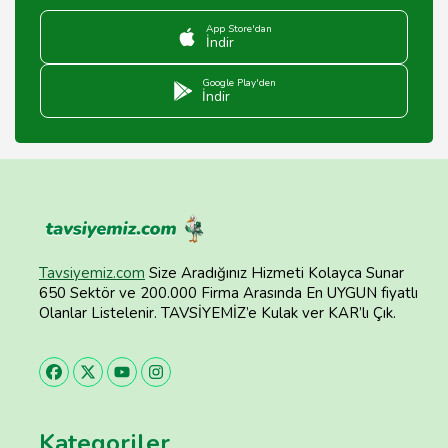
App Store'dan
İndir
Google Play'den
İndir
Tavsiyemiz.com
Size Aradığınız Hizmeti Kolayca Sunar
650 Sektör ve 200.000 Firma Arasında En UYGUN fiyatlı
Olanlar Listelenir. TAVSİYEMİZ’e Kulak ver KAR’lı Çık.
Kategoriler