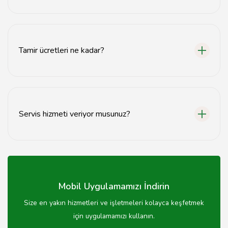
Öncelikle arıza tespiti yapılır, ardından onarım için
gerekli adımlar atılır.
Tamir ücretleri ne kadar?
Tamir ücretleri arızanın türüne göre değişiklik
göstermektedir.
Servis hizmeti veriyor musunuz?
Evet, evinize kadar servis hizmeti sunmaktayız.
Mobil Uygulamamızı İndirin
Size en yakın hizmetleri ve işletmeleri kolayca keşfetmek
için uygulamamızı kullanın.