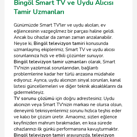
Bingöl Smart TV ve Uydu Alıcısı
Tamir Uzmanları
Günümüzde Smart TV'ler ve uydu alıcıları, ev
eğlencesinin vazgeçilmez bir parçası haline geldi.
Ancak bu cihazlar da zaman zaman arızalanabilir.
Neyse ki,
Bingöl televizyon tamiri
konusunda
uzmanlaşmış ekiplerimiz, Smart TV ve uydu alıcısı
sorunlarınıza hızlı ve etkili çözümler sunuyor.
Bingöl televizyon tamir uzmanları
olarak, Smart
TV'nizin yazılımsal sorunlarından, bağlantı
problemlerine kadar her türlü arızasına müdahale
ediyoruz. Ayrıca, uydu alıcınızın sinyal sorunları, kanal
listesi güncellemeleri ve diğer teknik aksaklıklarını da
gidermekteyiz.
TV sorunu çözümü
için doğru adrestesiniz. Uydu
alıcınızın veya Smart TV'nizin markası ne olursa olsun,
deneyimli teknisyenlerimiz sorunu hızlıca teşhis eder
ve kalıcı bir çözüm üretir. Amacımız, sizleri eğlence
keyfinizden mahrum bırakmadan, en kısa sürede
cihazlarınızı ilk günkü performansına kavuşturmaktır.
Bingöl televizyon tamiri
arayışınızda,
televizyon