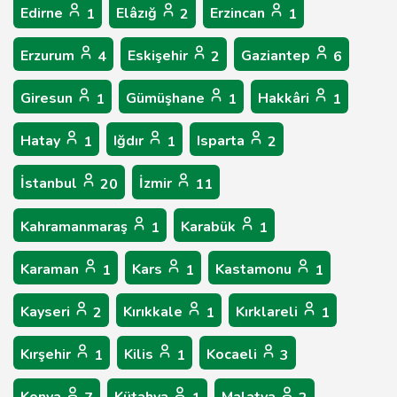
Edirne
Elâzığ
Erzincan
1
2
1
Erzurum
Eskişehir
Gaziantep
4
2
6
Giresun
Gümüşhane
Hakkâri
1
1
1
Hatay
Iğdır
Isparta
1
1
2
İstanbul
İzmir
20
11
Kahramanmaraş
Karabük
1
1
Karaman
Kars
Kastamonu
1
1
1
Kayseri
Kırıkkale
Kırklareli
2
1
1
Kırşehir
Kilis
Kocaeli
1
1
3