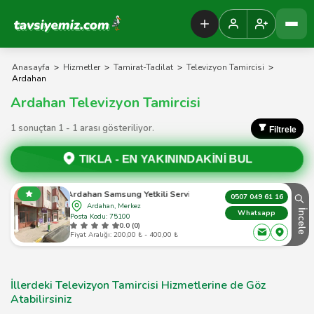
Tavsiyemiz Anasayfa
Anasayfa
>
Hizmetler
>
Tamirat-Tadilat
>
Televizyon Tamircisi
>
Ardahan
Ardahan Televizyon Tamircisi
1 sonuçtan 1 - 1 arası gösteriliyor.
Filtrele
TIKLA -
EN YAKININDAKİNİ BUL
Ardahan Samsung Yetkili Servis
0507 049 61 16
Ardahan, Merkez
İncele
Whatsapp
Posta Kodu: 75100
0.0 (0)
Fiyat Aralığı: 200,00 ₺ - 400,00 ₺
İllerdeki Televizyon Tamircisi Hizmetlerine de Göz
Atabilirsiniz