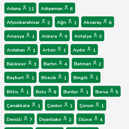
Adana
Adıyaman
11
6
Afyonkarahisar
Ağrı
Aksaray
2
1
6
Amasya
Ankara
Antalya
1
9
3
Ardahan
Artvin
Aydın
1
1
1
Balıkesir
Bartın
Batman
3
4
2
Bayburt
Bilecik
Bingöl
1
1
1
Bitlis
Bolu
Burdur
Bursa
1
8
1
5
Çanakkale
Çankırı
Çorum
1
1
1
Denizli
Diyarbakır
Düzce
7
2
4