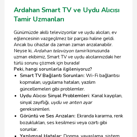
Ardahan Smart TV ve Uydu Alıcısı
Tamir Uzmanları
Günümüzde akıllı televizyonlar ve uydu alıcıları, ev
eğlencesinin vazgeçilmez bir parçası haline geldi.
Ancak bu cihazlar da zaman zaman arızalanabilir.
Neyse ki,
Ardahan televizyon tamiri
konusunda
uzman ekibimiz, Smart TV ve uydu alıcılarınızdaki her
türlü sorunu çözmek için burada!
Peki, hangi sorunlarla ilgileniyoruz?
Smart TV Bağlantı Sorunları:
Wi-Fi bağlantısı
kopmaları, uygulama hataları, yazılım
güncellemeleri gibi problemler.
Uydu Alıcısı Sinyal Problemleri:
Kanal kayıpları,
sinyal zayıflığı,
uydu ve anten ayar
gereksinimleri.
Görüntü ve Ses Arızaları:
Ekranda kararma, renk
bozuklukları, ses kesilmesi veya cızırtı gibi
sorunlar.
Yazılımsal Hatalar:
Donma, yavaşlama, sistem