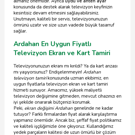
almanız önemlidir. Ayrıca
uydu ve anten ayar
konusunda da destek alarak televizyon keyfinizin
kesintisiz devam etmesini sağlayabilirsiniz.
Unutmayın, kaliteli bir servis, televizyonunuzun
ömrünü uzatır ve size uzun vadede büyük tasarruf
sağlar.
Ardahan En Uygun Fiyatlı
Televizyon Ekran ve Kart Tamiri
Televizyonunuzun ekranı mı kırıldı? Ya da kart arızası
mı yaşıyorsunuz? Endişelenmeyin!
Ardahan
televizyon tamiri
konusunda uzman ekibimiz, en
uygun fiyatlarla televizyon ekran ve kart tamiri
hizmeti sunuyor. Amacımız, yüksek maliyetli
televizyon değişimine gitmeden, mevcut cihazınızı en
iyi şekilde onararak bütçenizi korumak.
Peki,
ekran değişimi Ardahan
genelinde ne kadar
tutuyor? Farklı firmalardan fiyat alarak karşılaştırma
yapmanız önemlidir. Ancak biz, şeffaf fiyat politikamız
ve kaliteli işçiliğimizle öne çıkıyoruz. Kullandığımız
yedek parçaların kalitesi de uzun ömürlü bir çözüm