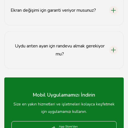
geçebilirsiniz.
Ekran değişimi için garanti veriyor musunuz?
Evet, ekran değişimi işlemlerimizde belirli bir süre
garanti sunuyoruz.
Uydu anten ayarı için randevu almak gerekiyor
mu?
Evet, uydu anten ayarı için önceden randevu almanızı
öneririz.
Mobil Uygulamamızı İndirin
Size en yakın hizmetleri ve işletmeleri kolayca keşfetmek
için uygulamamızı kullanın.
App Store'dan