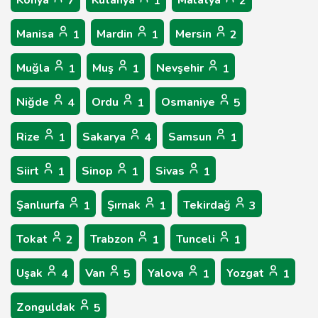
Konya
Kütahya
Malatya
7
1
2
Manisa
Mardin
Mersin
1
1
2
Muğla
Muş
Nevşehir
1
1
1
Niğde
Ordu
Osmaniye
4
1
5
Rize
Sakarya
Samsun
1
4
1
Siirt
Sinop
Sivas
1
1
1
Şanlıurfa
Şırnak
Tekirdağ
1
1
3
Tokat
Trabzon
Tunceli
2
1
1
Uşak
Van
Yalova
Yozgat
4
5
1
1
Zonguldak
5