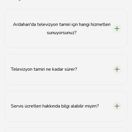
Ardahan'da televizyon tamiri için hangi hizmetleri
sunuyorsunuz?
Ekran değişimi, uydu anten ayarı ve genel televizyon
tamiri hizmetleri sunuyoruz.
Televizyon tamiri ne kadar sürer?
Tamir süresi, arızanın türüne bağlı olarak genellikle 1-3
gün arasında değişmektedir.
Servis ücretleri hakkında bilgi alabilir miyim?
Servis ücretleri, tamir türüne göre değişiklik
göstermektedir. Detaylı bilgi için bizimle iletişime