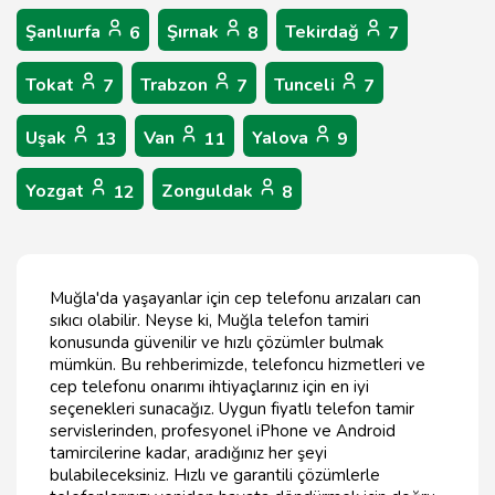
Şanlıurfa
Şırnak
Tekirdağ
6
8
7
Tokat
Trabzon
Tunceli
7
7
7
Uşak
Van
Yalova
13
11
9
Yozgat
Zonguldak
12
8
Muğla'da yaşayanlar için cep telefonu arızaları can
sıkıcı olabilir. Neyse ki, Muğla telefon tamiri
konusunda güvenilir ve hızlı çözümler bulmak
mümkün. Bu rehberimizde, telefoncu hizmetleri ve
cep telefonu onarımı ihtiyaçlarınız için en iyi
seçenekleri sunacağız. Uygun fiyatlı telefon tamir
servislerinden, profesyonel iPhone ve Android
tamircilerine kadar, aradığınız her şeyi
bulabileceksiniz. Hızlı ve garantili çözümlerle