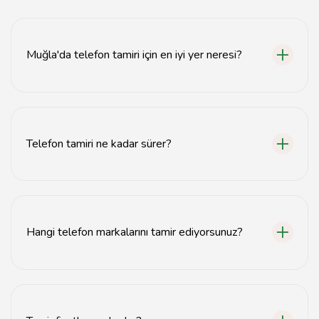
Muğla'da telefon tamiri için en iyi yer neresi?
Muğla'da güvenilir telefon tamiri için tavsiyemiz.com'u
ziyaret edebilirsiniz.
Telefon tamiri ne kadar sürer?
Genellikle telefon tamiri 1-2 saat içinde tamamlanır,
ancak bazı durumlarda bu süre uzayabilir.
Hangi telefon markalarını tamir ediyorsunuz?
Tüm popüler telefon markalarının tamirini yapıyoruz,
bunlar arasında Apple, Samsung, Huawei ve Xiaomi
bulunmaktadır.