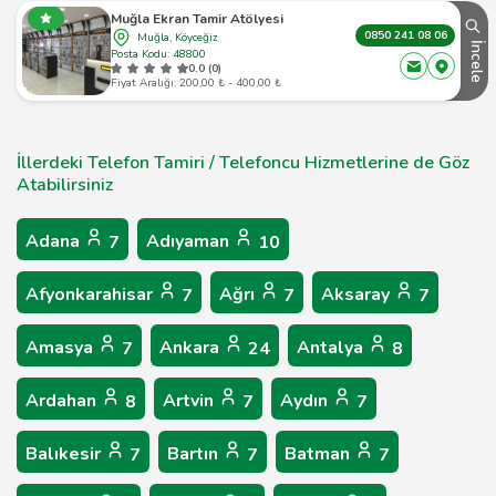
Muğla Ekran Tamir Atölyesi
0850 241 08 06
Muğla, Köyceğiz
İncele
Posta Kodu: 48800
0.0 (0)
Fiyat Aralığı: 200,00 ₺ - 400,00 ₺
İllerdeki Telefon Tamiri / Telefoncu Hizmetlerine de Göz
Atabilirsiniz
Adana
Adıyaman
7
10
Afyonkarahisar
Ağrı
Aksaray
7
7
7
Amasya
Ankara
Antalya
7
24
8
Ardahan
Artvin
Aydın
8
7
7
Balıkesir
Bartın
Batman
7
7
7