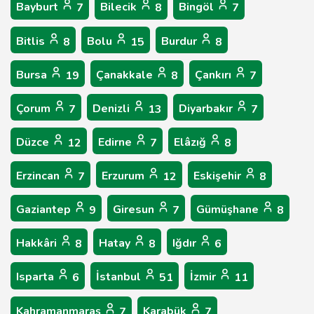
Bayburt
Bilecik
Bingöl
7
8
7
Bitlis
Bolu
Burdur
8
15
8
Bursa
Çanakkale
Çankırı
19
8
7
Çorum
Denizli
Diyarbakır
7
13
7
Düzce
Edirne
Elâzığ
12
7
8
Erzincan
Erzurum
Eskişehir
7
12
8
Gaziantep
Giresun
Gümüşhane
9
7
8
Hakkâri
Hatay
Iğdır
8
8
6
Isparta
İstanbul
İzmir
6
51
11
Kahramanmaraş
Karabük
7
7