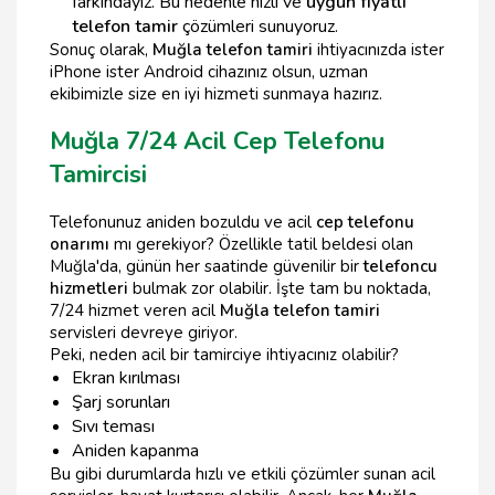
farkındayız. Bu nedenle hızlı ve
uygun fiyatlı
telefon tamir
çözümleri sunuyoruz.
Sonuç olarak,
Muğla telefon tamiri
ihtiyacınızda ister
iPhone ister Android cihazınız olsun, uzman
ekibimizle size en iyi hizmeti sunmaya hazırız.
Muğla 7/24 Acil Cep Telefonu
Tamircisi
Telefonunuz aniden bozuldu ve acil
cep telefonu
onarımı
mı gerekiyor? Özellikle tatil beldesi olan
Muğla'da, günün her saatinde güvenilir bir
telefoncu
hizmetleri
bulmak zor olabilir. İşte tam bu noktada,
7/24 hizmet veren acil
Muğla telefon tamiri
servisleri devreye giriyor.
Peki, neden acil bir tamirciye ihtiyacınız olabilir?
Ekran kırılması
Şarj sorunları
Sıvı teması
Aniden kapanma
Bu gibi durumlarda hızlı ve etkili çözümler sunan acil