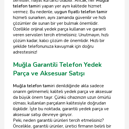
servisler, hayat kurtarıcı olabilir. Ancak, her
Muğla
telefon tamiri
yapan yer aynı kalitede hizmet
vermez. Bu nedenle,
uygun fiyatlı telefon tamir
hizmeti sunarken, aynı zamanda güvenilir ve hızlı
çözümler de sunan bir yer bulmak önemlidir.
Özellikle orijinal yedek parça kullanan ve garanti
veren servisleri tercih etmelisiniz. Unutmayın, hızlı
çözüm kadar, kalıcı çözüm de önemlidir.
Hı
zlı bir
şekilde telefonunuza kavuşmak için doğru
adrestesiniz!
Muğla Garantili Telefon Yedek
Parça ve Aksesuar Satışı
Muğla telefon tamiri
denildiğinde akla sadece
onarım gelmemeli; kaliteli yedek parça ve aksesuar
da büyük önem taşır. Çünkü cihazınızın uzun ömürlü
olması, kullanılan parçaların kalitesiyle doğrudan
ilişkilidir. İşte bu noktada, garantili yedek parça ve
aksesuar satışı devreye giriyor.
Peki, neden garantili ürünleri tercih etmelisiniz?
Öncelikle, garantili ürünler, üretici firmanın belirli bir