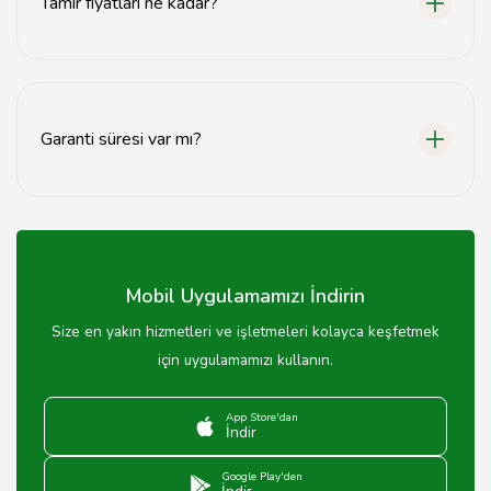
Tamir fiyatları ne kadar?
Tamir fiyatları telefonun modeline ve arızanın türüne
göre değişiklik göstermektedir. Detaylı bilgi için web
sitemizi ziyaret edin.
Garanti süresi var mı?
Evet, yapılan tamirler için genellikle 3 ay garanti
sunmaktayız.
Mobil Uygulamamızı İndirin
Size en yakın hizmetleri ve işletmeleri kolayca keşfetmek
için uygulamamızı kullanın.
App Store'dan
İndir
Google Play'den