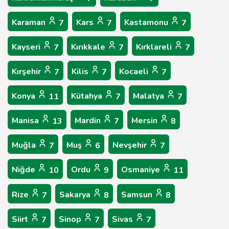
Karaman
Kars
Kastamonu
7
7
7
Kayseri
Kırıkkale
Kırklareli
7
7
7
Kırşehir
Kilis
Kocaeli
7
7
7
Konya
Kütahya
Malatya
11
7
7
Manisa
Mardin
Mersin
13
7
8
Muğla
Muş
Nevşehir
7
6
7
Niğde
Ordu
Osmaniye
10
9
11
Rize
Sakarya
Samsun
7
8
8
Siirt
Sinop
Sivas
7
7
7