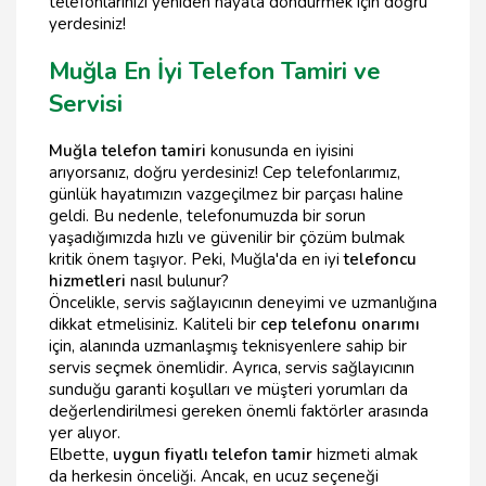
telefonlarınızı yeniden hayata döndürmek için doğru
yerdesiniz!
Muğla En İyi Telefon Tamiri ve
Servisi
Muğla telefon tamiri
konusunda en iyisini
arıyorsanız, doğru yerdesiniz! Cep telefonlarımız,
günlük hayatımızın vazgeçilmez bir parçası haline
geldi. Bu nedenle, telefonumuzda bir sorun
yaşadığımızda hızlı ve güvenilir bir çözüm bulmak
kritik önem taşıyor. Peki, Muğla'da en iyi
telefoncu
hizmetleri
nasıl bulunur?
Öncelikle, servis sağlayıcının deneyimi ve uzmanlığına
dikkat etmelisiniz. Kaliteli bir
cep telefonu onarımı
için, alanında uzmanlaşmış teknisyenlere sahip bir
servis seçmek önemlidir. Ayrıca, servis sağlayıcının
sunduğu garanti koşulları ve müşteri yorumları da
değerlendirilmesi gereken önemli faktörler arasında
yer alıyor.
Elbette,
uygun fiyatlı telefon tamir
hizmeti almak
da herkesin önceliği. Ancak, en ucuz seçeneği