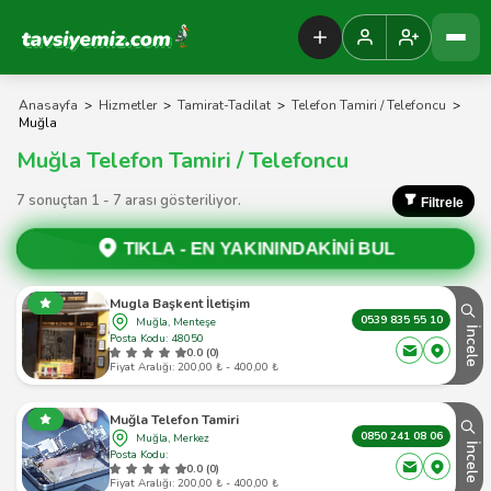
Tavsiyemiz Anasayfa
Anasayfa
>
Hizmetler
>
Tamirat-Tadilat
>
Telefon Tamiri / Telefoncu
>
Muğla
Muğla Telefon Tamiri / Telefoncu
7 sonuçtan 1 - 7 arası gösteriliyor.
Filtrele
TIKLA -
EN YAKININDAKİNİ BUL
Mugla Başkent İletişim
0539 835 55 10
Muğla, Menteşe
İncele
Posta Kodu: 48050
0.0 (0)
Fiyat Aralığı: 200,00 ₺ - 400,00 ₺
Muğla Telefon Tamiri
0850 241 08 06
Muğla, Merkez
İncele
Posta Kodu:
0.0 (0)
Fiyat Aralığı: 200,00 ₺ - 400,00 ₺