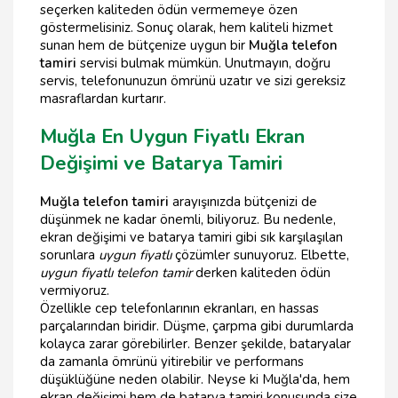
seçerken kaliteden ödün vermemeye özen
göstermelisiniz. Sonuç olarak, hem kaliteli hizmet
sunan hem de bütçenize uygun bir
Muğla telefon
tamiri
servisi bulmak mümkün. Unutmayın, doğru
servis, telefonunuzun ömrünü uzatır ve sizi gereksiz
masraflardan kurtarır.
Muğla En Uygun Fiyatlı Ekran
Değişimi ve Batarya Tamiri
Muğla telefon tamiri
arayışınızda bütçenizi de
düşünmek ne kadar önemli, biliyoruz. Bu nedenle,
ekran değişimi ve batarya tamiri gibi sık karşılaşılan
sorunlara
uygun fiyatlı
çözümler sunuyoruz. Elbette,
uygun fiyatlı telefon tamir
derken kaliteden ödün
vermiyoruz.
Özellikle cep telefonlarının ekranları, en hassas
parçalarından biridir. Düşme, çarpma gibi durumlarda
kolayca zarar görebilirler. Benzer şekilde, bataryalar
da zamanla ömrünü yitirebilir ve performans
düşüklüğüne neden olabilir. Neyse ki Muğla'da, hem
ekran değişimi hem de batarya tamiri konusunda size