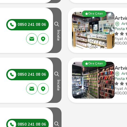
Öne Çıkan
Artvi
Art
0850 241 08 06
Posta 
İncele
Fiyat A
400,00
Öne Çıkan
Artv
Art
0850 241 08 06
Posta 
İncele
Fiyat A
400,00
0850 241 08 06