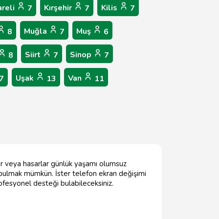
areli
Kırşehir
Kilis
7
7
7
Muğla
Muş
8
7
6
Siirt
Sinop
8
7
7
Uşak
Van
7
13
11
lar veya hasarlar günlük yaşamı olumsuz
is bulmak mümkün. İster telefon ekran değişimi
rofesyonel desteği bulabileceksiniz.