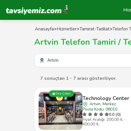
Tavsiyemiz Anasayfa
Hiz
Anasayfa
>
Hizmetler
>
Tamirat-Tadilat
>
Telefon T
Artvin Telefon Tamiri / T
Şehir seçin
7 sonuçtan 1 - 7 arası gösteriliyor.
Öne Çıkan
Technology Center
Artvin, Merkez
Posta Kodu: 08010
0.0 (0)
Fiyat Aralığı: 200,00 ₺ -
400,00 ₺