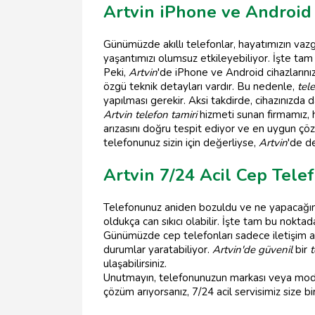
Artvin iPhone ve Android
Günümüzde akıllı telefonlar, hayatımızın vaz
yaşantımızı olumsuz etkileyebiliyor. İşte ta
Peki,
Artvin
'de iPhone ve Android cihazlarınız
özgü teknik detayları vardır. Bu nedenle,
tel
yapılması gerekir. Aksi takdirde, cihazınızda d
Artvin telefon tamiri
hizmeti sunan firmamız, 
arızasını doğru tespit ediyor ve en uygun ç
telefonunuz sizin için değerliyse,
Artvin
'de d
Artvin 7/24 Acil Cep Telef
Telefonunuz aniden bozuldu ve ne yapacağını
oldukça can sıkıcı olabilir. İşte tam bu noktad
Günümüzde cep telefonları sadece iletişim ara
durumlar yaratabiliyor.
Artvin'de güvenil
bir
t
ulaşabilirsiniz.
Unutmayın, telefonunuzun markası veya modeli
çözüm arıyorsanız, 7/24 acil servisimiz size bi