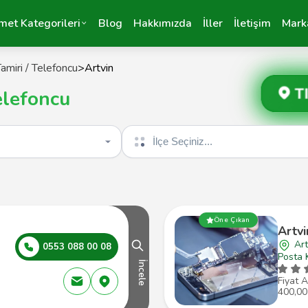
met Kategorileri
Blog
Hakkımızda
İller
İletişim
Mark
amiri / Telefoncu
>
Artvin
T
elefoncu
İlçe seçin
Öne Çıkan
Artvi
Art
0553 088 00 08
Posta 
İncele
Fiyat A
400,00