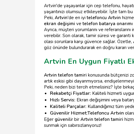
Artvin'de yaşayanlar için cep telefonu, hayat
yaşantınızı olumsuz etkileyebilir. İşte tam b
Peki,
Artvin
'de en iyi
telefoncu Artvin
hizmet
ekran değişimi
ve
telefon batarya onarımı
Ayrıca, müşteri yorumlarını ve referanslarını 
verebilir. Son olarak, tamir süresi ve garanti 
olası sorunlara karşı güvence sağlar. Özetle,
göz önünde bulundurarak en doğru kararı vereb
Artvin En Uygun Fiyatlı E
Artvin telefon tamiri
konusunda bütçenizi zo
artık eskisi gibi dayanmıyorsa, endişelenmey
Peki, neden bizi tercih etmelisiniz? İşte birk
Rekabetçi Fiyatlar:
Kaliteli hizmeti uygun
Hızlı Servis:
Ekran değişimini veya batar
Kaliteli Parçalar:
Kullandığımız tüm yedek
Güvenilir Hizmet:
Telefoncu Artvin
olar
Eğer
güvenil
ir bir
Artvin telefon tamiri
hizme
sunmak için sabırsızlanıyoruz!