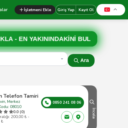
alar
İşletmeni Ekle
Giriş Yap
Kayıt Ol
IKLA -
EN YAKININDAKİNİ BUL
Ara
n Telefon Tamiri
vin, Merkez
0850 241 08 06
Kodu: 08010
İncele
0.0 (0)
ralığı: 200,00 ₺ -
 ₺