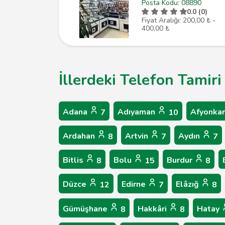
Posta Kodu: 08890
0.0 (0)
Fiyat Aralığı: 200,00 ₺ -
400,00 ₺
İllerdeki Telefon Tamiri
Adana
Adıyaman
Afyonkar
7
10
Ardahan
Artvin
Aydın
8
7
7
Bitlis
Bolu
Burdur
8
15
8
Düzce
Edirne
Elâzığ
12
7
8
Gümüşhane
Hakkâri
Hatay
8
8