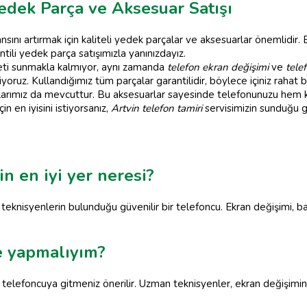
Yedek Parça ve Aksesuar Satışı
nı artırmak için kaliteli yedek parçalar ve aksesuarlar önemlidir.
rantili yedek parça satışımızla yanınızdayız.
eti sunmakla kalmıyor, aynı zamanda
telefon ekran değişimi
ve
tele
ruz. Kullandığımız tüm parçalar garantilidir, böylece içiniz rahat bir 
uarlarımız da mevcuttur. Bu aksesuarlar sayesinde telefonunuzu hem k
in en iyisini istiyorsanız,
Artvin telefon tamiri
servisimizin sunduğu gar
in en iyi yer neresi?
n teknisyenlerin bulunduğu güvenilir bir telefoncu. Ekran değişimi, b
ne yapmalıyım?
r telefoncuya gitmeniz önerilir. Uzman teknisyenler, ekran değişimini h