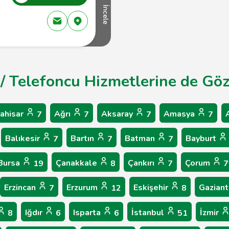
İncele
 / Telefoncu Hizmetlerine de Göz
ahisar
Ağrı
Aksaray
Amasya
7
7
7
7
Balıkesir
Bartın
Batman
Bayburt
7
7
7
Bursa
Çanakkale
Çankırı
Çorum
19
8
7
7
Erzincan
Erzurum
Eskişehir
Gazian
7
12
8
Iğdır
Isparta
İstanbul
İzmir
8
6
6
51