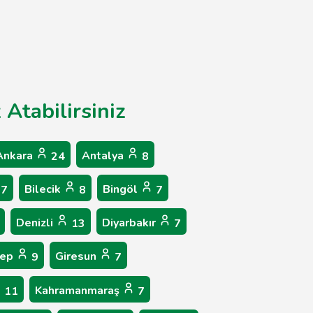
 Atabilirsiniz
Ankara
Antalya
24
8
Bilecik
Bingöl
7
8
7
Denizli
Diyarbakır
13
7
tep
Giresun
9
7
Kahramanmaraş
11
7