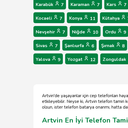
Karabük
Karaman
Kars
7
7
7
Kocaeli
Konya
Kütahya
7
11
Nevşehir
Niğde
Ordu
7
10
9
Sivas
Şanlıurfa
Şırnak
7
6
8
Yalova
Yozgat
Zonguldak
9
12
Artvin'de yaşayanlar için cep telefonları hay
etkileyebilir. Neyse ki, Artvin telefon tamir
olsun, ister telefon batarya onarımı, hatta d
Artvin En İyi Telefon Tami