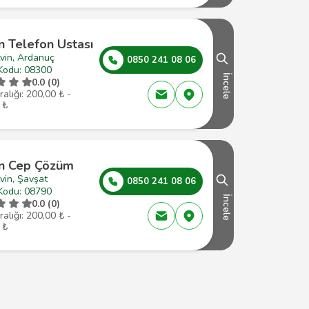
n Telefon Ustası
vin, Ardanuç
0850 241 08 06
Kodu: 08300
İncele
0.0 (0)
ralığı: 200,00 ₺ -
 ₺
in Cep Çözüm
vin, Şavşat
0850 241 08 06
Kodu: 08790
İncele
0.0 (0)
ralığı: 200,00 ₺ -
 ₺