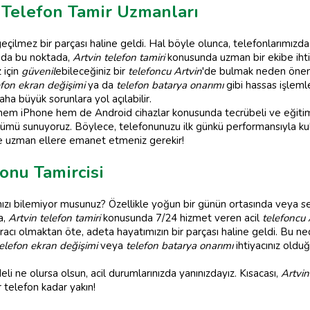
 Telefon Tamir Uzmanları
geçilmez bir parçası haline geldi. Hal böyle olunca, telefonlarımız
m da bu noktada,
Artvin telefon tamiri
konusunda uzman bir ekibe ihtiy
 için
güvenil
ebileceğiniz bir
telefoncu Artvin
'de bulmak neden önem
efon ekran değişimi
ya da
telefon batarya onarımı
gibi hassas işleml
aha büyük sorunlara yol açılabilir.
hem iPhone hem de Android cihazlar konusunda tecrübeli ve eğitiml
özümü sunuyoruz. Böylece, telefonunuzu ilk günkü performansıyla k
e uzman ellere emanet etmeniz gerekir!
onu Tamircisi
zı bilemiyor musunuz? Özellikle yoğun bir günün ortasında veya s
a,
Artvin telefon tamiri
konusunda 7/24 hizmet veren acil
telefoncu 
cı olmaktan öte, adeta hayatımızın bir parçası haline geldi. Bu ned
elefon ekran değişimi
veya
telefon batarya onarımı
ihtiyacınız oldu
 ne olursa olsun, acil durumlarınızda yanınızdayız. Kısacası,
Artvin
r telefon kadar yakın!