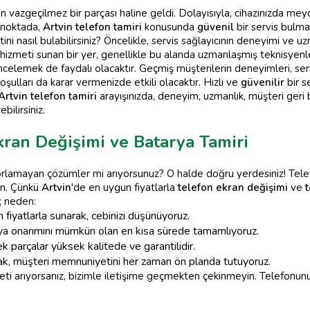
ın vazgeçilmez bir parçası haline geldi. Dolayısıyla, cihazınızda mey
u noktada,
Artvin telefon tamiri
konusunda
güvenil
bir servis bulma
ini nasıl bulabilirsiniz? Öncelikle, servis sağlayıcının deneyimi ve uzm
hizmeti sunan bir yer, genellikle bu alanda uzmanlaşmış teknisyenle
incelemek de faydalı olacaktır. Geçmiş müşterilerin deneyimleri, serv
koşulları da karar vermenizde etkili olacaktır. Hızlı ve
güvenilir
bir s
Artvin telefon tamiri
arayışınızda, deneyim, uzmanlık, müşteri geri bi
ilirsiniz.
kran Değişimi ve Batarya Tamiri
rlamayan çözümler mi arıyorsunuz? O halde doğru yerdesiniz! Telef
in. Çünkü
Artvin
'de en uygun fiyatlarla
telefon ekran değişimi
ve
aç neden:
 fiyatlarla sunarak, cebinizi düşünüyoruz.
ya onarımını mümkün olan en kısa sürede tamamlıyoruz.
 parçalar yüksek kalitede ve garantilidir.
ak, müşteri memnuniyetini her zaman ön planda tutuyoruz.
ti arıyorsanız, bizimle iletişime geçmekten çekinmeyin. Telefonun