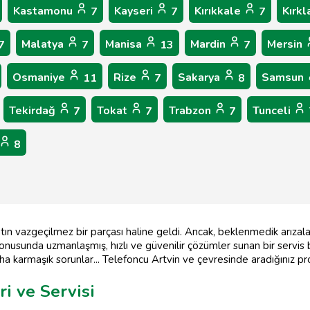
Kastamonu
Kayseri
Kırıkkale
Kırkl
7
7
7
Malatya
Manisa
Mardin
Mersin
7
7
13
7
Osmaniye
Rize
Sakarya
Samsun
11
7
8
Tekirdağ
Tokat
Trabzon
Tunceli
7
7
7
8
atın vazgeçilmez bir parçası haline geldi. Ancak, beklenmedik arıza
i konusunda uzmanlaşmış, hızlı ve güvenilir çözümler sunan bir serv
aha karmaşık sorunlar... Telefoncu Artvin ve çevresinde aradığınız p
ri ve Servisi