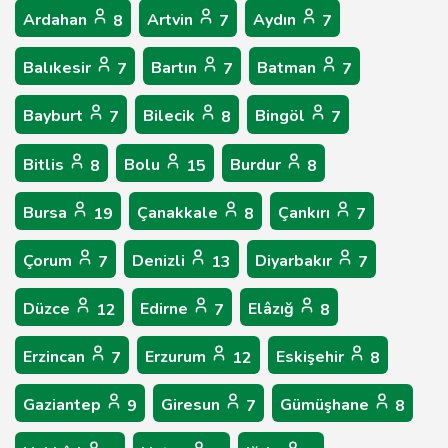
Ardahan
Artvin
Aydın
8
7
7
Balıkesir
Bartın
Batman
7
7
7
Bayburt
Bilecik
Bingöl
7
8
7
Bitlis
Bolu
Burdur
8
15
8
Bursa
Çanakkale
Çankırı
19
8
7
Çorum
Denizli
Diyarbakır
7
13
7
Düzce
Edirne
Elâzığ
12
7
8
Erzincan
Erzurum
Eskişehir
7
12
8
Gaziantep
Giresun
Gümüşhane
9
7
8