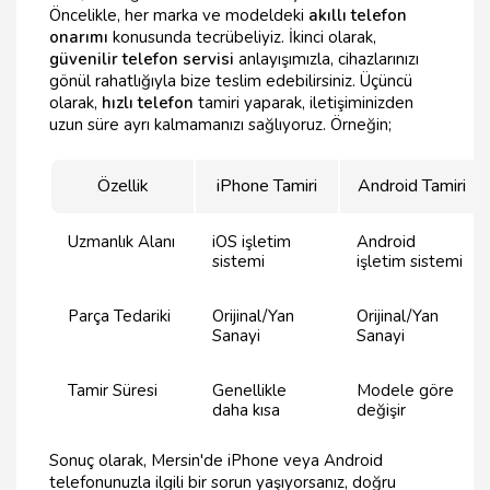
Öncelikle, her marka ve modeldeki
akıllı telefon
onarımı
konusunda tecrübeliyiz. İkinci olarak,
güvenilir telefon servisi
anlayışımızla, cihazlarınızı
gönül rahatlığıyla bize teslim edebilirsiniz. Üçüncü
olarak,
hızlı telefon
tamiri yaparak, iletişiminizden
uzun süre ayrı kalmamanızı sağlıyoruz. Örneğin;
Özellik
iPhone Tamiri
Android Tamiri
Uzmanlık Alanı
iOS işletim
Android
sistemi
işletim sistemi
Parça Tedariki
Orijinal/Yan
Orijinal/Yan
Sanayi
Sanayi
Tamir Süresi
Genellikle
Modele göre
daha kısa
değişir
Sonuç olarak, Mersin'de iPhone veya Android
telefonunuzla ilgili bir sorun yaşıyorsanız, doğru