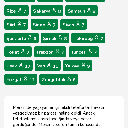
Rize
Sakarya
Samsun
7
8
8
Siirt
Sinop
Sivas
7
7
7
Şanlıurfa
Şırnak
Tekirdağ
6
8
7
Tokat
Trabzon
Tunceli
7
7
7
Uşak
Van
Yalova
13
11
9
Yozgat
Zonguldak
12
8
Mersin'de yaşayanlar için akıllı telefonlar hayatın
vazgeçilmez bir parçası haline geldi. Ancak,
telefonlarımız arızalandığında veya hasar
gördüğünde, Mersin telefon tamiri konusunda