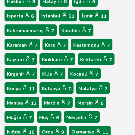
Hakkâri
Hatay
Iğdır
8
8
6
Isparta
İstanbul
İzmir
6
51
11
Kahramanmaraş
Karabük
7
7
Karaman
Kars
Kastamonu
7
7
7
Kayseri
Kırıkkale
Kırklareli
7
7
7
Kırşehir
Kilis
Kocaeli
7
7
7
Konya
Kütahya
Malatya
11
7
7
Manisa
Mardin
Mersin
13
7
8
Muğla
Muş
Nevşehir
7
6
7
Niğde
Ordu
Osmaniye
10
9
11