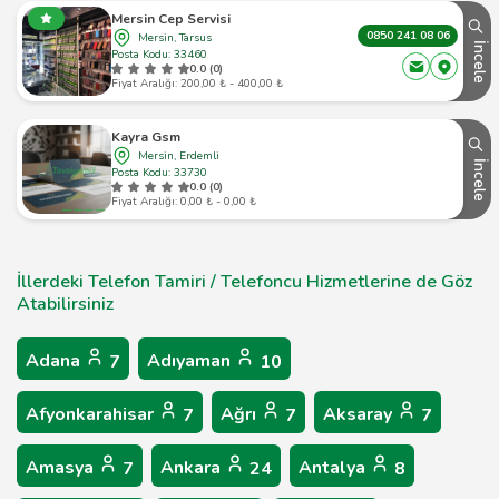
Mersin Cep Servisi
0850 241 08 06
Mersin, Tarsus
İncele
Posta Kodu: 33460
0.0 (0)
Fiyat Aralığı: 200,00 ₺ - 400,00 ₺
Kayra Gsm
Mersin, Erdemli
İncele
Posta Kodu: 33730
0.0 (0)
Fiyat Aralığı: 0,00 ₺ - 0,00 ₺
İllerdeki Telefon Tamiri / Telefoncu Hizmetlerine de Göz
Atabilirsiniz
Adana
Adıyaman
7
10
Afyonkarahisar
Ağrı
Aksaray
7
7
7
Amasya
Ankara
Antalya
7
24
8