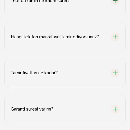
Telefon tamiri ne kadar sürer?
Tamir süresi, arızanın türüne bağlı olarak genellikle 1-2
saat arasında değişir.
Hangi telefon markalarını tamir ediyorsunuz?
Tüm popüler telefon markalarını, özellikle akıllı
telefonları tamir ediyoruz.
Tamir fiyatları ne kadar?
Tamir fiyatları, arızanın türüne göre değişiklik
göstermektedir. Detaylı bilgi için bizimle iletişime
geçebilirsiniz.
Garanti süresi var mı?
Evet, yapılan tamirler için belirli bir garanti süresi