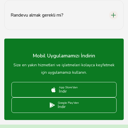
sunuyoruz.
Randevu almak gerekli mi?
Randevu almak önerilir, ancak acil durumlarda doğrudan
gelebilirsiniz.
Mobil Uygulamamızı İndirin
Size en yakın hizmetleri ve işletmeleri kolayca keşfetmek
için uygulamamızı kullanın.
App Store'dan
İndir
Google Play'den
İndir