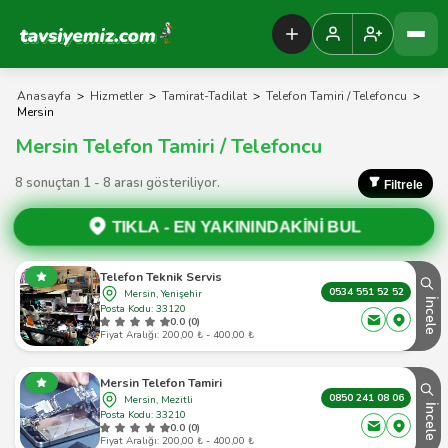
Tavsiyemiz Anasayfa
Anasayfa
>
Hizmetler
>
Tamirat-Tadilat
>
Telefon Tamiri / Telefoncu
>
Mersin
Mersin Telefon Tamiri / Telefoncu
8 sonuçtan 1 - 8 arası gösteriliyor.
Filtrele
TIKLA -
EN YAKININDAKİNİ BUL
Telefon Teknik Servis
0534 551 52 52
Mersin, Yenişehir
İncele
Posta Kodu: 33120
0.0 (0)
Fiyat Aralığı: 200,00 ₺ - 400,00 ₺
Mersin Telefon Tamiri
0850 241 08 06
Mersin, Mezitli
İncele
Posta Kodu: 33210
0.0 (0)
Fiyat Aralığı: 200,00 ₺ - 400,00 ₺