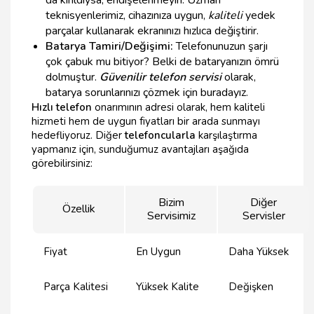
da kırıldıysa, endişelenmeyin. Uzman
teknisyenlerimiz, cihazınıza uygun,
kaliteli
yedek
parçalar kullanarak ekranınızı hızlıca değiştirir.
Batarya Tamiri/Değişimi:
Telefonunuzun şarjı
çok çabuk mu bitiyor? Belki de bataryanızın ömrü
dolmuştur.
Güvenilir telefon servisi
olarak,
batarya sorunlarınızı çözmek için buradayız.
Hızlı telefon
onarımının adresi olarak, hem kaliteli
hizmeti hem de uygun fiyatları bir arada sunmayı
hedefliyoruz. Diğer
telefoncularla
karşılaştırma
yapmanız için, sunduğumuz avantajları aşağıda
görebilirsiniz:
Bizim
Diğer
Özellik
Servisimiz
Servisler
Fiyat
En Uygun
Daha Yüksek
Parça Kalitesi
Yüksek Kalite
Değişken