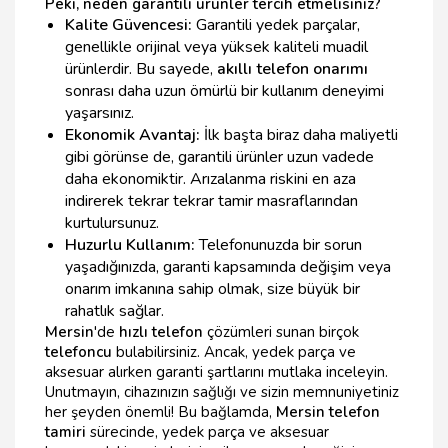
Peki, neden garantili ürünler tercih etmelisiniz?
Kalite Güvencesi:
Garantili yedek parçalar,
genellikle orijinal veya yüksek kaliteli muadil
ürünlerdir. Bu sayede,
akıllı telefon onarımı
sonrası daha uzun ömürlü bir kullanım deneyimi
yaşarsınız.
Ekonomik Avantaj:
İlk başta biraz daha maliyetli
gibi görünse de, garantili ürünler uzun vadede
daha ekonomiktir. Arızalanma riskini en aza
indirerek tekrar tekrar tamir masraflarından
kurtulursunuz.
Huzurlu Kullanım:
Telefonunuzda bir sorun
yaşadığınızda, garanti kapsamında değişim veya
onarım imkanına sahip olmak, size büyük bir
rahatlık sağlar.
Mersin
'de
hızlı telefon
çözümleri sunan birçok
telefoncu
bulabilirsiniz. Ancak, yedek parça ve
aksesuar alırken garanti şartlarını mutlaka inceleyin.
Unutmayın, cihazınızın sağlığı ve sizin memnuniyetiniz
her şeyden önemli! Bu bağlamda,
Mersin telefon
tamiri
sürecinde, yedek parça ve aksesuar