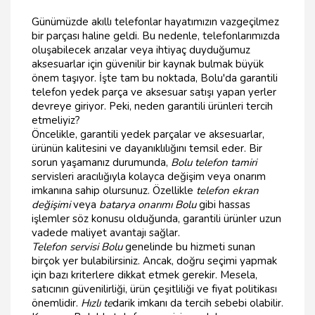
Günümüzde akıllı telefonlar hayatımızın vazgeçilmez
bir parçası haline geldi. Bu nedenle, telefonlarımızda
oluşabilecek arızalar veya ihtiyaç duyduğumuz
aksesuarlar için güvenilir bir kaynak bulmak büyük
önem taşıyor. İşte tam bu noktada, Bolu'da garantili
telefon yedek parça ve aksesuar satışı yapan yerler
devreye giriyor. Peki, neden garantili ürünleri tercih
etmeliyiz?
Öncelikle, garantili yedek parçalar ve aksesuarlar,
ürünün kalitesini ve dayanıklılığını temsil eder. Bir
sorun yaşamanız durumunda,
Bolu telefon tamiri
servisleri aracılığıyla kolayca değişim veya onarım
imkanına sahip olursunuz. Özellikle
telefon ekran
değişimi
veya
batarya onarımı Bolu
gibi hassas
işlemler söz konusu olduğunda, garantili ürünler uzun
vadede maliyet avantajı sağlar.
Telefon servisi Bolu
genelinde bu hizmeti sunan
birçok yer bulabilirsiniz. Ancak, doğru seçimi yapmak
için bazı kriterlere dikkat etmek gerekir. Mesela,
satıcının güvenilirliği, ürün çeşitliliği ve fiyat politikası
önemlidir.
Hızlı te
darik imkanı da tercih sebebi olabilir.