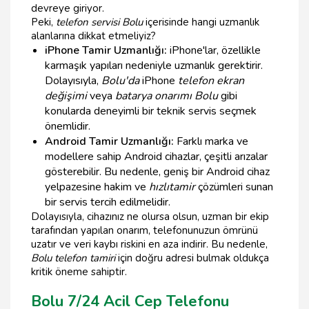
devreye giriyor.
Peki,
telefon servisi Bolu
içerisinde hangi uzmanlık
alanlarına dikkat etmeliyiz?
iPhone Tamir Uzmanlığı:
iPhone'lar, özellikle
karmaşık yapıları nedeniyle uzmanlık gerektirir.
Dolayısıyla,
Bolu'da
iPhone
telefon ekran
değişimi
veya
batarya onarımı Bolu
gibi
konularda deneyimli bir teknik servis seçmek
önemlidir.
Android Tamir Uzmanlığı:
Farklı marka ve
modellere sahip Android cihazlar, çeşitli arızalar
gösterebilir. Bu nedenle, geniş bir Android cihaz
yelpazesine hakim ve
hızlı
tamir
çözümleri sunan
bir servis tercih edilmelidir.
Dolayısıyla, cihazınız ne olursa olsun, uzman bir ekip
tarafından yapılan onarım, telefonunuzun ömrünü
uzatır ve veri kaybı riskini en aza indirir. Bu nedenle,
Bolu telefon tamiri
için doğru adresi bulmak oldukça
kritik öneme sahiptir.
Bolu 7/24 Acil Cep Telefonu