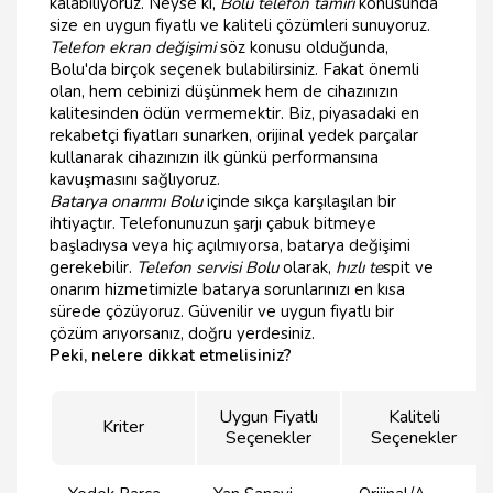
kalabiliyoruz. Neyse ki,
Bolu telefon tamiri
konusunda
size en uygun fiyatlı ve kaliteli çözümleri sunuyoruz.
Telefon ekran değişimi
söz konusu olduğunda,
Bolu'da birçok seçenek bulabilirsiniz. Fakat önemli
olan, hem cebinizi düşünmek hem de cihazınızın
kalitesinden ödün vermemektir. Biz, piyasadaki en
rekabetçi fiyatları sunarken, orijinal yedek parçalar
kullanarak cihazınızın ilk günkü performansına
kavuşmasını sağlıyoruz.
Batarya onarımı Bolu
içinde sıkça karşılaşılan bir
ihtiyaçtır. Telefonunuzun şarjı çabuk bitmeye
başladıysa veya hiç açılmıyorsa, batarya değişimi
gerekebilir.
Telefon servisi Bolu
olarak,
hızlı te
spit ve
onarım hizmetimizle batarya sorunlarınızı en kısa
sürede çözüyoruz. Güvenilir ve uygun fiyatlı bir
çözüm arıyorsanız, doğru yerdesiniz.
Peki, nelere dikkat etmelisiniz?
Uygun Fiyatlı
Kaliteli
Kriter
Seçenekler
Seçenekler