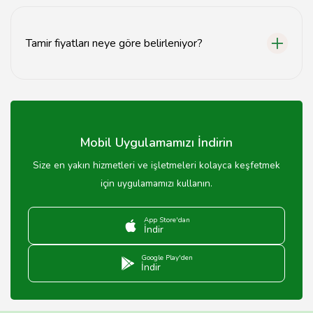
Evet, telefonunuz tamir süresince güvenli bir şekilde
saklanır ve yalnızca yetkili teknisyenler tarafından
işleme alınır.
Tamir fiyatları neye göre belirleniyor?
Tamir fiyatları, telefonun modeline ve onarım türüne
göre değişiklik göstermektedir.
Mobil Uygulamamızı İndirin
Size en yakın hizmetleri ve işletmeleri kolayca keşfetmek
için uygulamamızı kullanın.
App Store'dan
İndir
Google Play'den
İndir