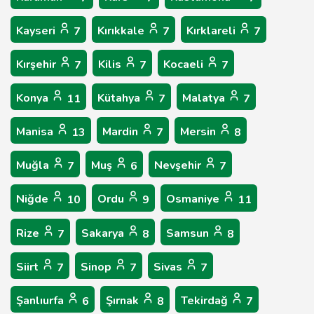
Kayseri
Kırıkkale
Kırklareli
7
7
7
Kırşehir
Kilis
Kocaeli
7
7
7
Konya
Kütahya
Malatya
11
7
7
Manisa
Mardin
Mersin
13
7
8
Muğla
Muş
Nevşehir
7
6
7
Niğde
Ordu
Osmaniye
10
9
11
Rize
Sakarya
Samsun
7
8
8
Siirt
Sinop
Sivas
7
7
7
Şanlıurfa
Şırnak
Tekirdağ
6
8
7