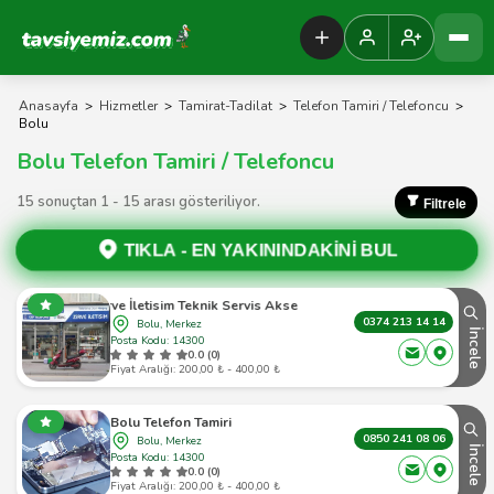
Tavsiyemiz Anasayfa
Anasayfa
>
Hizmetler
>
Tamirat-Tadilat
>
Telefon Tamiri / Telefoncu
>
Bolu
Bolu Telefon Tamiri / Telefoncu
15 sonuçtan 1 - 15 arası gösteriliyor.
Filtrele
TIKLA -
EN YAKININDAKİNİ BUL
Zirve İletisim Teknik Servis Aksesuar
0374 213 14 14
Bolu, Merkez
İncele
Posta Kodu: 14300
0.0 (0)
Fiyat Aralığı: 200,00 ₺ - 400,00 ₺
Bolu Telefon Tamiri
0850 241 08 06
Bolu, Merkez
İncele
Posta Kodu: 14300
0.0 (0)
Fiyat Aralığı: 200,00 ₺ - 400,00 ₺