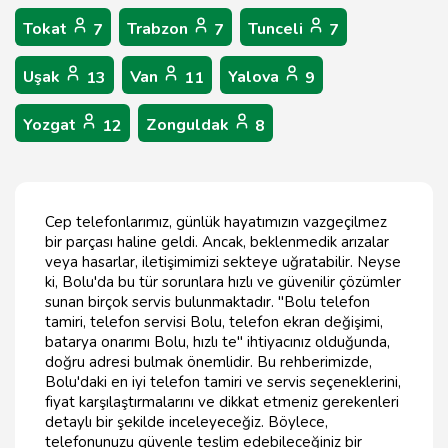
Tokat
Trabzon
Tunceli
7
7
7
Uşak
Van
Yalova
13
11
9
Yozgat
Zonguldak
12
8
Cep telefonlarımız, günlük hayatımızın vazgeçilmez
bir parçası haline geldi. Ancak, beklenmedik arızalar
veya hasarlar, iletişimimizi sekteye uğratabilir. Neyse
ki, Bolu'da bu tür sorunlara hızlı ve güvenilir çözümler
sunan birçok servis bulunmaktadır. "Bolu telefon
tamiri, telefon servisi Bolu, telefon ekran değişimi,
batarya onarımı Bolu, hızlı te" ihtiyacınız olduğunda,
doğru adresi bulmak önemlidir. Bu rehberimizde,
Bolu'daki en iyi telefon tamiri ve servis seçeneklerini,
fiyat karşılaştırmalarını ve dikkat etmeniz gerekenleri
detaylı bir şekilde inceleyeceğiz. Böylece,
telefonunuzu güvenle teslim edebileceğiniz bir