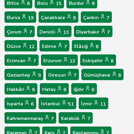
Bitlis
Bolu
Burdur
8
15
8
Bursa
Çanakkale
Çankırı
19
8
7
Çorum
Denizli
Diyarbakır
7
13
7
Düzce
Edirne
Elâzığ
12
7
8
Erzincan
Erzurum
Eskişehir
7
12
8
Gaziantep
Giresun
Gümüşhane
9
7
8
Hakkâri
Hatay
Iğdır
8
8
6
Isparta
İstanbul
İzmir
6
51
11
Kahramanmaraş
Karabük
7
7
Karaman
Kars
Kastamonu
7
7
7