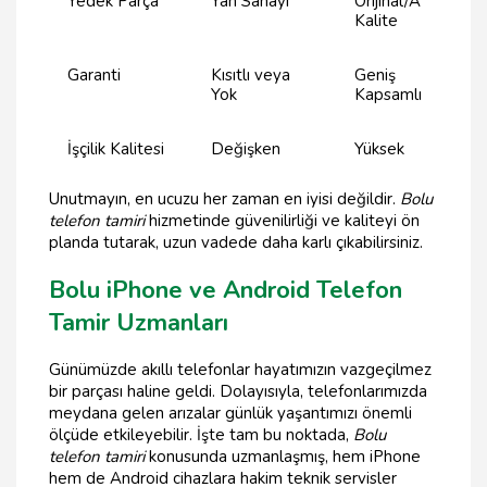
Yedek Parça
Yan Sanayi
Orijinal/A
Kalite
Garanti
Kısıtlı veya
Geniş
Yok
Kapsamlı
İşçilik Kalitesi
Değişken
Yüksek
Unutmayın, en ucuzu her zaman en iyisi değildir.
Bolu
telefon tamiri
hizmetinde güvenilirliği ve kaliteyi ön
planda tutarak, uzun vadede daha karlı çıkabilirsiniz.
Bolu iPhone ve Android Telefon
Tamir Uzmanları
Günümüzde akıllı telefonlar hayatımızın vazgeçilmez
bir parçası haline geldi. Dolayısıyla, telefonlarımızda
meydana gelen arızalar günlük yaşantımızı önemli
ölçüde etkileyebilir. İşte tam bu noktada,
Bolu
telefon tamiri
konusunda uzmanlaşmış, hem iPhone
hem de Android cihazlara hakim teknik servisler