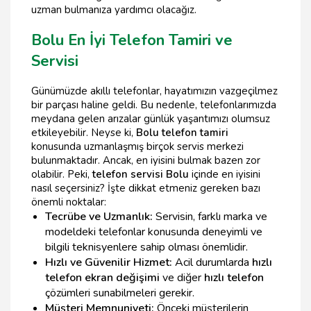
uzman bulmanıza yardımcı olacağız.
Bolu En İyi Telefon Tamiri ve
Servisi
Günümüzde akıllı telefonlar, hayatımızın vazgeçilmez
bir parçası haline geldi. Bu nedenle, telefonlarımızda
meydana gelen arızalar günlük yaşantımızı olumsuz
etkileyebilir. Neyse ki,
Bolu telefon tamiri
konusunda uzmanlaşmış birçok servis merkezi
bulunmaktadır. Ancak, en iyisini bulmak bazen zor
olabilir. Peki,
telefon servisi Bolu
içinde en iyisini
nasıl seçersiniz? İşte dikkat etmeniz gereken bazı
önemli noktalar:
Tecrübe ve Uzmanlık:
Servisin, farklı marka ve
modeldeki telefonlar konusunda deneyimli ve
bilgili teknisyenlere sahip olması önemlidir.
Hızlı ve Güvenilir Hizmet:
Acil durumlarda
hızlı
telefon ekran değişimi
ve diğer
hızlı telefon
çözümleri sunabilmeleri gerekir.
Müşteri Memnuniyeti:
Önceki müşterilerin