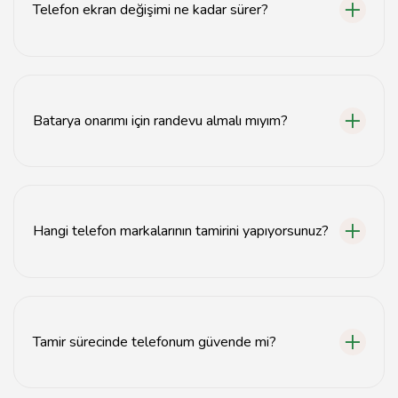
Telefon ekran değişimi ne kadar sürer?
Telefon ekran değişimi genellikle 30 dakika ile 1 saat
arasında tamamlanır.
Batarya onarımı için randevu almalı mıyım?
Evet, batarya onarımı için randevu almanız önerilir,
böylece bekleme süreniz azalır.
Hangi telefon markalarının tamirini yapıyorsunuz?
Çeşitli markaların telefonlarını tamir ediyoruz, bunlar
arasında Apple, Samsung ve Huawei bulunmaktadır.
Tamir sürecinde telefonum güvende mi?