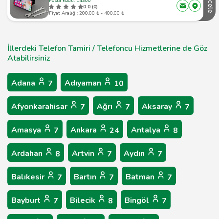
İncele
Posta Kodu: 14300
0.0 (0)
Fiyat Aralığı: 200,00 ₺ - 400,00 ₺
İllerdeki Telefon Tamiri / Telefoncu Hizmetlerine de Göz
Atabilirsiniz
Adana
Adıyaman
7
10
Afyonkarahisar
Ağrı
Aksaray
7
7
7
Amasya
Ankara
Antalya
7
24
8
Ardahan
Artvin
Aydın
8
7
7
Balıkesir
Bartın
Batman
7
7
7
Bayburt
Bilecik
Bingöl
7
8
7