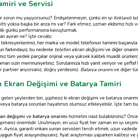
amiri ve Servisi
i bir sorun mu yaşıyorsunuz? Endişelenmeyin, çünkü en iyi
Kırklareli te
bitti yoksa başka bir arıza mı var? Fark etmez, uzman ekibimiz hızlı
ilk günkü performansına kavuşturmak.
n ayıran ne? İşte cevabı:
teknisyenlerimiz, her marka ve model telefonun tamirini başarıyla 
un farkındayız, bu nedenle
telefon ekran değişimi
ve diğer onarım
ız tüm yedek parçalar orijinal veya yüksek kaliteli muadil ürünlerd
man sizin memnuniyetiniz. Sorularınıza hızlı yanıt veriyor ve şeffaf
r partner arıyorsanız, doğru yerdesiniz.
Batarya onarımı
ve diğer tüm 
lı Ekran Değişimi ve Batarya Tamiri
k gelen şeylerden biri, şüphesiz ki ekran değişimi ve batarya onarı
ı veya batarya sorunları hayatımızı olumsuz etkileyebilir. İşte tam bu
ran değişimi
ve
batarya onarımı
hizmetini nasıl bulabilirsiniz? Öncel
 yapmanız önemlidir. Unutmayın, en ucuz fiyat her zaman en iyi seçen
ir. Ayrıca, garanti imkanı sunan servisleri tercih etmek, uzun vadede
uygun f
iyat arayışındaysanız, fiyat araştırması yaparken kaliteyi ve