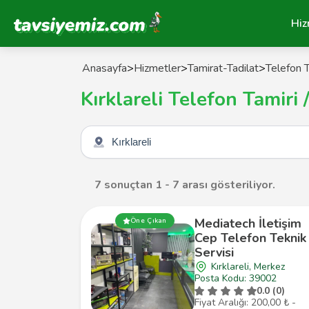
Tavsiyemiz Anasayfa
Hiz
Anasayfa
>
Hizmetler
>
Tamirat-Tadilat
>
Telefon T
Kırklareli Telefon Tamiri 
Şehir seçin
7 sonuçtan 1 - 7 arası gösteriliyor.
Mediatech İletişim
Öne Çıkan
Cep Telefon Teknik
Servisi
Kırklareli, Merkez
Posta Kodu: 39002
0.0 (0)
Fiyat Aralığı: 200,00 ₺ -