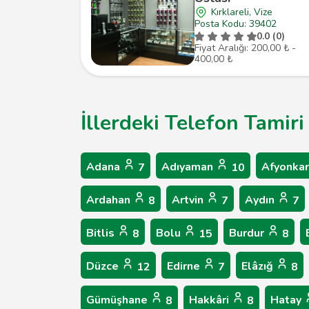
Kırklareli, Vize
Posta Kodu: 39402
0.0 (0)
Fiyat Aralığı: 200,00 ₺ -
400,00 ₺
İllerdeki Telefon Tamiri
Adana
Adıyaman
Afyonkar
7
10
Ardahan
Artvin
Aydın
8
7
7
Bitlis
Bolu
Burdur
8
15
8
Düzce
Edirne
Elâzığ
12
7
8
Gümüşhane
Hakkâri
Hatay
8
8