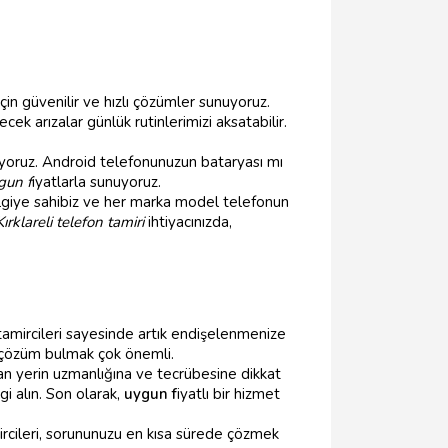
in güvenilir ve hızlı çözümler sunuyoruz.
ek arızalar günlük rutinlerimizi aksatabilir.
pıyoruz. Android telefonunuzun bataryası mı
gun f
iyatlarla sunuyoruz.
ilgiye sahibiz ve her marka model telefonun
Kırklareli telefon tamiri
ihtiyacınızda,
 tamircileri sayesinde artık endişelenmenize
ir çözüm bulmak çok önemli.
n yerin uzmanlığına ve tecrübesine dikkat
i alın. Son olarak,
uygun f
iyatlı bir hizmet
mircileri, sorununuzu en kısa sürede çözmek