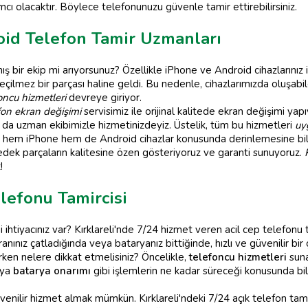
ı olacaktır. Böylece telefonunuzu güvenle tamir ettirebilirsiniz.
oid Telefon Tamir Uzmanları
bir ekip mi arıyorsunuz? Özellikle iPhone ve Android cihazlarınız iç
ilmez bir parçası haline geldi. Bu nedenle, cihazlarımızda oluşabilec
oncu hizmetleri
devreye giriyor.
efon ekran değişimi
servisimiz ile orijinal kalitede ekran değişimi ya
da uzman ekibimizle hizmetinizdeyiz. Üstelik, tüm bu hizmetleri
uy
biz, hem iPhone hem de Android cihazlar konusunda derinlemesine b
 yedek parçaların kalitesine özen gösteriyoruz ve garanti sunuyoruz.
!
elefonu Tamircisi
ihtiyacınız var? Kırklareli'nde 7/24 hizmet veren acil cep telefonu
nınız çatladığında veya bataryanız bittiğinde, hızlı ve güvenilir b
rken nelere dikkat etmelisiniz? Öncelikle,
telefoncu hizmetleri
suna
ya
batarya onarımı
gibi işlemlerin ne kadar süreceği konusunda bilg
üvenilir hizmet almak mümkün. Kırklareli'ndeki 7/24 açık telefon ta