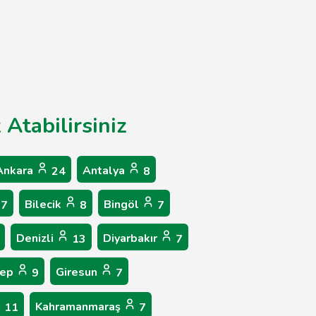
 Atabilirsiniz
Ankara
Antalya
24
8
Bilecik
Bingöl
7
8
7
Denizli
Diyarbakır
13
7
tep
Giresun
9
7
Kahramanmaraş
11
7