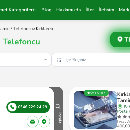
met Kategorileri
Blog
Hakkımızda
İller
İletişim
Mark
amiri / Telefoncu
>
Kırklareli
T
/ Telefoncu
İlçe seçin
Öne Çıkan
Kırkl
Tamir
Kır
0546 229 24 29
Posta 
İncele
Fiyat A
400,00