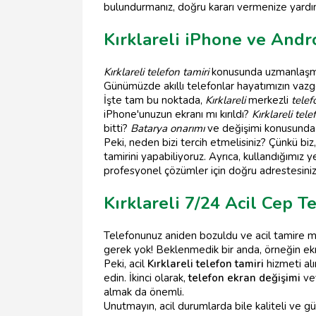
bulundurmanız, doğru kararı vermenize yardımc
Kırklareli iPhone ve Andr
Kırklareli telefon tamiri
konusunda uzmanlaşmış 
Günümüzde akıllı telefonlar hayatımızın vazgeç
İşte tam bu noktada,
Kırklareli
merkezli
telef
iPhone'unuzun ekranı mı kırıldı?
Kırklareli tel
bitti?
Batarya onarımı
ve değişimi konusunda 
Peki, neden bizi tercih etmelisiniz? Çünkü 
tamirini yapabiliyoruz. Ayrıca, kullandığımız
profesyonel çözümler için doğru adrestesiniz
Kırklareli 7/24 Acil Cep T
Telefonunuz aniden bozuldu ve acil tamire mi 
gerek yok! Beklenmedik bir anda, örneğin ekra
Peki, acil
Kırklareli telefon tamiri
hizmeti alı
edin. İkinci olarak,
telefon ekran değişimi
ve
almak da önemli.
Unutmayın, acil durumlarda bile kaliteli ve g