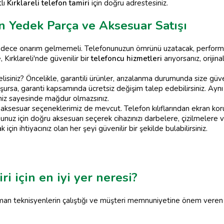
tlı
Kırklareli telefon tamiri
için doğru adrestesiniz.
on Yedek Parça ve Aksesuar Satışı
adece onarım gelmemeli. Telefonunuzun ömrünü uzatacak, performans
Kırklareli'nde güvenilir bir
telefoncu hizmetleri
arıyorsanız, orijin
lisiniz? Öncelikle, garantili ürünler, arızalanma durumunda size güv
şursa, garanti kapsamında ücretsiz değişim talep edebilirsiniz. Aynı
niz sayesinde mağdur olmazsınız.
li aksesuar seçeneklerimiz de mevcut. Telefon kılıflarından ekran koru
unuz için doğru aksesuarı seçerek cihazınızı darbelere, çizilmelere ve
için ihtiyacınız olan her şeyi güvenilir bir şekilde bulabilirsiniz.
ri için en iyi yer neresi?
, uzman teknisyenlerin çalıştığı ve müşteri memnuniyetine önem veren