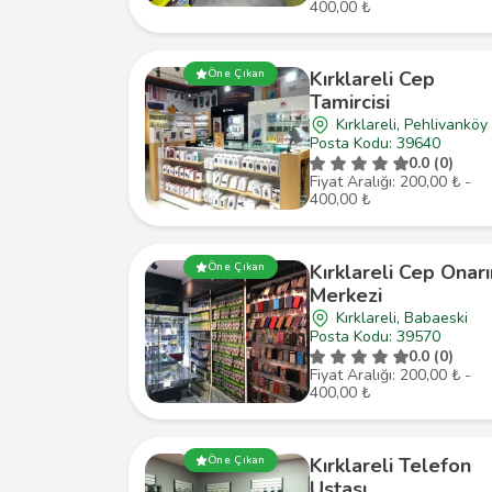
400,00 ₺
Öne Çıkan
Kırklareli Cep
Tamircisi
Kırklareli, Pehlivanköy
Posta Kodu: 39640
0.0 (0)
Fiyat Aralığı: 200,00 ₺ -
400,00 ₺
Öne Çıkan
Kırklareli Cep Onar
Merkezi
Kırklareli, Babaeski
Posta Kodu: 39570
0.0 (0)
Fiyat Aralığı: 200,00 ₺ -
400,00 ₺
Öne Çıkan
Kırklareli Telefon
Ustası