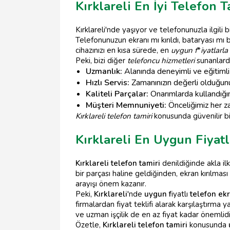
Kırklareli En İyi Telefon T
Kırklareli'nde yaşıyor ve telefonunuzla ilgil
Telefonunuzun ekranı mı kırıldı, bataryası mı 
cihazınızı en kısa sürede, en
uygun f
*
iyatlarla
Peki, bizi diğer
telefoncu hizmetleri
sunanlarda
Uzmanlık:
Alanında deneyimli ve eğitimli 
Hızlı Servis:
Zamanınızın değerli olduğun
Kaliteli Parçalar:
Onarımlarda kullandığım
Müşteri Memnuniyeti:
Önceliğimiz her za
Kırklareli telefon tamiri
konusunda güvenilir bi
Kırklareli En Uygun Fiyat
Kırklareli telefon tamiri
denildiğinde akla il
bir parçası haline geldiğinden, ekran kırılmas
arayışı önem kazanır.
Peki,
Kırklareli
'nde
uygun f
iyatlı
telefon ek
firmalardan fiyat teklifi alarak karşılaştırma
ve uzman işçilik de en az fiyat kadar önemlid
Özetle,
Kırklareli telefon tamiri
konusunda