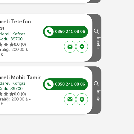
areli Telefon
si
0850 241 08 06
klareli, Kofçaz
Kodu: 39700
İncele
0.0 (0)
ralığı: 200,00 ₺ -
 ₺
areli Mobil Tamir
klareli, Kofçaz
0850 241 08 06
Kodu: 39700
İncele
0.0 (0)
ralığı: 200,00 ₺ -
 ₺