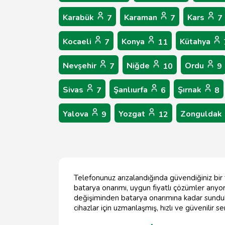
Karabük
Karaman
Kars
7
7
7
Kocaeli
Konya
Kütahya
7
11
Nevşehir
Niğde
Ordu
7
10
9
Sivas
Şanlıurfa
Şırnak
7
6
8
Yalova
Yozgat
Zonguldak
9
12
Telefonunuz arızalandığında güvendiğiniz bir te
batarya onarımı, uygun fiyatlı çözümler arıyors
değişiminden batarya onarımına kadar sundukla
cihazlar için uzmanlaşmış, hızlı ve güvenilir s