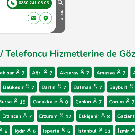
0850 241 08 06
İncele
 / Telefoncu Hizmetlerine de Göz
ahisar
Ağrı
Aksaray
Amasya
7
7
7
7
Balıkesir
Bartın
Batman
Bayburt
7
7
7
Bursa
Çanakkale
Çankırı
Çorum
19
8
7
7
Erzincan
Erzurum
Eskişehir
Gazian
7
12
8
Iğdır
Isparta
İstanbul
İzmir
8
6
6
51