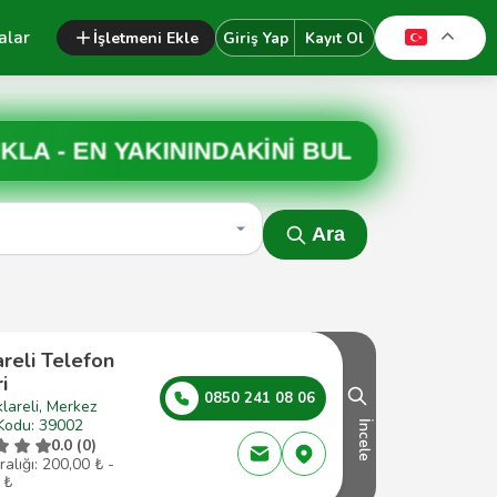
alar
İşletmeni Ekle
Giriş Yap
Kayıt Ol
IKLA -
EN YAKININDAKİNİ BUL
Ara
areli Telefon
i
0850 241 08 06
klareli, Merkez
Kodu: 39002
İncele
0.0 (0)
ralığı: 200,00 ₺ -
 ₺