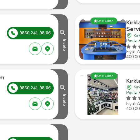
Öne Çıkan
Kırkl
Servi
0850 241 08 06
Kır
Posta 
İncele
Fiyat A
400,00
ım
Öne Çıkan
Kırkl
Kır
0850 241 08 06
Posta 
İncele
Fiyat A
400,00