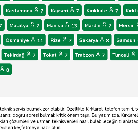
Kastamonu
Kayseri
Kırıkkale
Kırkl
7
7
7
Malatya
Manisa
Mardin
Mersin
7
7
13
7
Osmaniye
Rize
Sakarya
Samsun
11
7
8
Tekirdağ
Tokat
Trabzon
Tunceli
7
7
7
8
knik servis bulmak zor olabilir. Özellikle Kırklareli telefon tamiri, 
anız, doğru adresi bulmak kritik önem taşır. Bu yazımızda, Kırklareli'
rı çözümleri ve uzman teknisyenleri nasıl bulabileceğinizi anlatac
ervisleri keşfetmeye hazır olun.