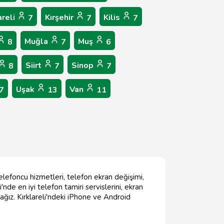
areli
Kırşehir
Kilis
7
7
7
Muğla
Muş
8
7
6
Siirt
Sinop
8
7
7
Uşak
Van
7
13
11
telefoncu hizmetleri, telefon ekran değişimi,
nde en iyi telefon tamiri servislerini, ekran
ağız. Kırklareli'ndeki iPhone ve Android