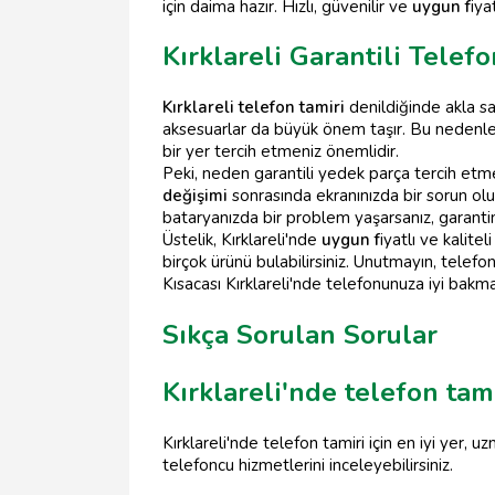
için daima hazır. Hızlı, güvenilir ve
uygun f
iya
Kırklareli Garantili Telef
Kırklareli telefon tamiri
denildiğinde akla s
aksesuarlar da büyük önem taşır. Bu nedenle, 
bir yer tercih etmeniz önemlidir.
Peki, neden garantili yedek parça tercih etme
değişimi
sonrasında ekranınızda bir sorun olu
bataryanızda bir problem yaşarsanız, garanti
Üstelik, Kırklareli'nde
uygun f
iyatlı ve kalite
birçok ürünü bulabilirsiniz. Unutmayın, telefon
Kısacası Kırklareli'nde telefonunuza iyi bakmak 
Sıkça Sorulan Sorular
Kırklareli'nde telefon tami
Kırklareli'nde telefon tamiri için en iyi yer
telefoncu hizmetlerini inceleyebilirsiniz.