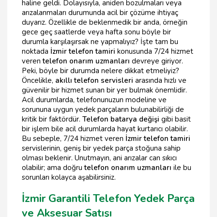
haline geldi. Dolayısıyla, aniden bozulmaları veya
arızalanmaları durumunda acil bir çözüme ihtiyaç
duyarız. Özellikle de beklenmedik bir anda, örneğin
gece geç saatlerde veya hafta sonu böyle bir
durumla karşılaşırsak ne yapmalıyız? İşte tam bu
noktada
İzmir telefon tamiri
konusunda 7/24 hizmet
veren
telefon onarım uzmanları
devreye giriyor.
Peki, böyle bir durumda nelere dikkat etmeliyiz?
Öncelikle,
akıllı telefon servisleri
arasında hızlı ve
güvenilir bir hizmet sunan bir yer bulmak önemlidir.
Acil durumlarda, telefonunuzun modeline ve
sorununa uygun yedek parçaların bulunabilirliği de
kritik bir faktördür.
Telefon batarya değişi
gibi basit
bir işlem bile acil durumlarda hayat kurtarıcı olabilir.
Bu sebeple, 7/24 hizmet veren
İzmir telefon tamiri
servislerinin, geniş bir yedek parça stoğuna sahip
olması beklenir. Unutmayın, ani arızalar can sıkıcı
olabilir; ama doğru
telefon onarım uzmanları
ile bu
sorunları kolayca aşabilirsiniz.
İzmir Garantili Telefon Yedek Parça
ve Aksesuar Satışı