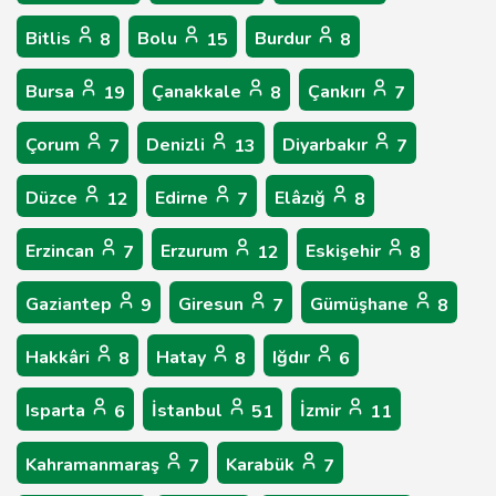
Bitlis
Bolu
Burdur
8
15
8
Bursa
Çanakkale
Çankırı
19
8
7
Çorum
Denizli
Diyarbakır
7
13
7
Düzce
Edirne
Elâzığ
12
7
8
Erzincan
Erzurum
Eskişehir
7
12
8
Gaziantep
Giresun
Gümüşhane
9
7
8
Hakkâri
Hatay
Iğdır
8
8
6
Isparta
İstanbul
İzmir
6
51
11
Kahramanmaraş
Karabük
7
7