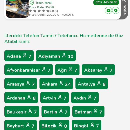
0232 445 06 05
İzmir, Konak
İncele
Posta Kodu: 35220
0.0 (0)
Fiyat Aralığı: 200,00 ₺ - 400,00 ₺
İllerdeki Telefon Tamiri / Telefoncu Hizmetlerine de Göz
Atabilirsiniz
Adana
Adıyaman
7
10
Afyonkarahisar
Ağrı
Aksaray
7
7
7
Amasya
Ankara
Antalya
7
24
8
Ardahan
Artvin
Aydın
8
7
7
Balıkesir
Bartın
Batman
7
7
7
Bayburt
Bilecik
Bingöl
7
8
7