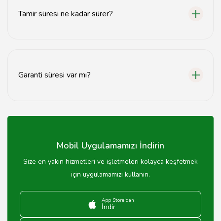
Tamir süresi ne kadar sürer?
Tamir süresi, arızanın türüne bağlı olarak genellikle 1-3
gün arasında değişmektedir.
Garanti süresi var mı?
Evet, yapılan onarımlar için genellikle 3-6 ay arasında
garanti süresi sunulmaktadır.
Mobil Uygulamamızı İndirin
Size en yakın hizmetleri ve işletmeleri kolayca keşfetmek
için uygulamamızı kullanın.
App Store'dan
İndir