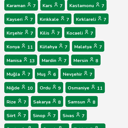
Karaman
Kars
Kastamonu
7
7
7
Kayseri
Kırıkkale
Kırklareli
7
7
7
Kırşehir
Kilis
Kocaeli
7
7
7
Konya
Kütahya
Malatya
11
7
7
Manisa
Mardin
Mersin
13
7
8
Muğla
Muş
Nevşehir
7
6
7
Niğde
Ordu
Osmaniye
10
9
11
Rize
Sakarya
Samsun
7
8
8
Siirt
Sinop
Sivas
7
7
7