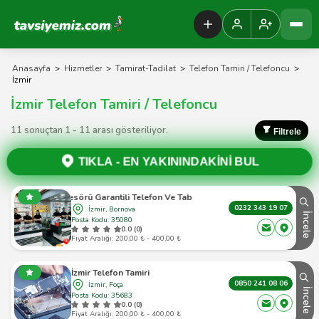
Tavsiyemiz Anasayfa
Anasayfa
>
Hizmetler
>
Tamirat-Tadilat
>
Telefon Tamiri / Telefoncu
>
İzmir
İzmir Telefon Tamiri / Telefoncu
11 sonuçtan 1 - 11 arası gösteriliyor.
Filtrele
TIKLA -
EN YAKININDAKİNİ BUL
Profesörü Garantili Telefon Ve Tablet Tamiri & Bornova/İzmir
0232 343 19 07
İzmir, Bornova
İncele
Posta Kodu: 35080
0.0 (0)
Fiyat Aralığı: 200,00 ₺ - 400,00 ₺
İzmir Telefon Tamiri
0850 241 08 06
İzmir, Foça
İncele
Posta Kodu: 35683
0.0 (0)
Fiyat Aralığı: 200,00 ₺ - 400,00 ₺