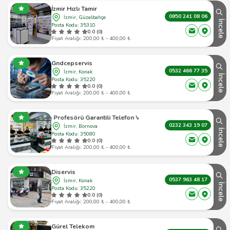
İzmir Hızlı Tamir
0850 241 08 06
İzmir, Güzelbahçe
İncele
Posta Kodu: 35310
0.0 (0)
Fiyat Aralığı: 200,00 ₺ - 400,00 ₺
Gndcepservis
0532 466 77 35
İzmir, Konak
İncele
Posta Kodu: 35220
0.0 (0)
Fiyat Aralığı: 200,00 ₺ - 400,00 ₺
Telefon Profesörü Garantili Telefon Ve Tablet Tamir
0232 343 19 07
İzmir, Bornova
İncele
Posta Kodu: 35080
0.0 (0)
Fiyat Aralığı: 200,00 ₺ - 400,00 ₺
Diservis
0537 963 48 17
İzmir, Konak
İncele
Posta Kodu: 35220
0.0 (0)
Fiyat Aralığı: 200,00 ₺ - 400,00 ₺
Gürel Telekom