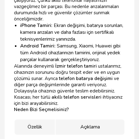
çalışıyoruz. Çünkü akıllı telefonlar hayatımızın
vazgeçilmez bir parçası. Bu nedenle arızalanmaları
durumunda hızlı ve güvenilir çözümler sunmak
önceliğimizdir.
iPhone Tamiri:
Ekran değişimi, batarya sorunları,
kamera arızaları ve daha fazlası için sertifikalı
teknisyenlerimiz yanınızda.
Android Tamiri:
Samsung, Xiaomi, Huawei gibi
tüm Android cihazlarınızın tamirini, orijinal yedek
parçalar kullanarak gerçekleştiriyoruz.
Alanında deneyimli
İzmir telefon tamiri
ustalarımız,
cihazınızın sorununu doğru tespit eder ve en uygun
çözümü sunar. Ayrıca
telefon batarya değişimi
ve
diğer parça değişimlerinde garanti veriyoruz.
Dolayısıyla cihazınızı güvenle teslim edebilirsiniz.
Kısacası, her türlü
akıllı telefon servisleri
ihtiyacınız
için bizi arayabilirsiniz.
Neden Bizi Seçmelisiniz?
Özellik
Açıklama