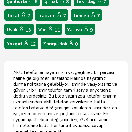
Şanlıurfa
Şırnak
Tekirdağ
6
8
7
Tokat
Trabzon
Tunceli
7
7
7
Uşak
Van
Yalova
13
11
9
Yozgat
Zonguldak
12
8
Akıllı telefonlar hayatımızın vazgeçilmez bir parçası
haline geldiğinden, arızalandıklarında hayatımız
durma noktasına gelebiliyor. İzmir'de yaşıyorsanız ve
güvenilir bir İzmir telefon tamiri servisi arıyorsanız,
doğru yerdesiniz. Bu blog yazımızda, telefon onarım
uzmanlarından, akıllı telefon servislerine, hatta
telefon batarya değişimi gibi konularda İzmir'deki en
iyi çözüm önerilerini ve ipuçlarını bulacaksınız. En
uygun fiyatlı ekran değişiminden, 7/24 acil tamir
hizmetlerine kadar her türlü ihtiyacınıza cevap
verecek bilgileri derledik.