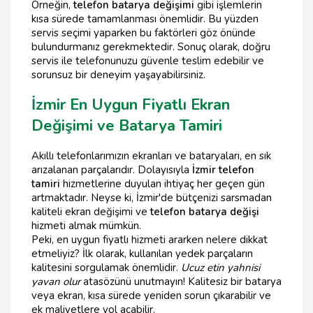
Örneğin,
telefon batarya değişimi
gibi işlemlerin
kısa sürede tamamlanması önemlidir. Bu yüzden
servis seçimi yaparken bu faktörleri göz önünde
bulundurmanız gerekmektedir. Sonuç olarak, doğru
servis ile telefonunuzu güvenle teslim edebilir ve
sorunsuz bir deneyim yaşayabilirsiniz.
İzmir En Uygun Fiyatlı Ekran
Değişimi ve Batarya Tamiri
Akıllı telefonlarımızın ekranları ve bataryaları, en sık
arızalanan parçalarıdır. Dolayısıyla
İzmir telefon
tamiri
hizmetlerine duyulan ihtiyaç her geçen gün
artmaktadır. Neyse ki, İzmir'de bütçenizi sarsmadan
kaliteli ekran değişimi ve
telefon batarya değişi
hizmeti almak mümkün.
Peki, en uygun fiyatlı hizmeti ararken nelere dikkat
etmeliyiz? İlk olarak, kullanılan yedek parçaların
kalitesini sorgulamak önemlidir.
Ucuz etin yahnisi
yavan olur
atasözünü unutmayın! Kalitesiz bir batarya
veya ekran, kısa sürede yeniden sorun çıkarabilir ve
ek maliyetlere yol açabilir.