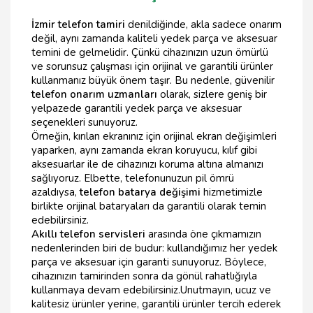
İzmir telefon tamiri
denildiğinde, akla sadece onarım
değil, aynı zamanda kaliteli yedek parça ve aksesuar
temini de gelmelidir. Çünkü cihazınızın uzun ömürlü
ve sorunsuz çalışması için orijinal ve garantili ürünler
kullanmanız büyük önem taşır. Bu nedenle, güvenilir
telefon onarım uzmanları
olarak, sizlere geniş bir
yelpazede garantili yedek parça ve aksesuar
seçenekleri sunuyoruz.
Örneğin, kırılan ekranınız için orijinal ekran değişimleri
yaparken, aynı zamanda ekran koruyucu, kılıf gibi
aksesuarlar ile de cihazınızı koruma altına almanızı
sağlıyoruz. Elbette, telefonunuzun pil ömrü
azaldıysa,
telefon batarya değişimi
hizmetimizle
birlikte orijinal bataryaları da garantili olarak temin
edebilirsiniz.
Akıllı telefon servisleri
arasında öne çıkmamızın
nedenlerinden biri de budur: kullandığımız her yedek
parça ve aksesuar için garanti sunuyoruz. Böylece,
cihazınızın tamirinden sonra da gönül rahatlığıyla
kullanmaya devam edebilirsiniz.Unutmayın, ucuz ve
kalitesiz ürünler yerine, garantili ürünler tercih ederek