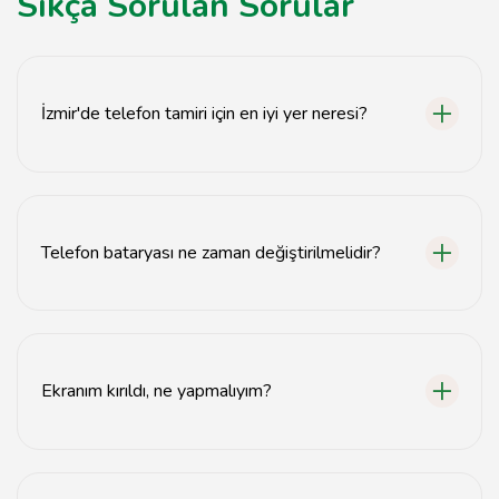
Sıkça Sorulan Sorular
İzmir'de telefon tamiri için en iyi yer neresi?
İzmir'de telefon tamiri için en iyi yer, uzman
teknisyenlerin bulunduğu ve müşteri memnuniyetine
önem veren servislerdir.
Telefon bataryası ne zaman değiştirilmelidir?
Telefon bataryası, şişme, aşırı ısınma veya şarjın hızlı
bitmesi durumunda değiştirilmelidir.
Ekranım kırıldı, ne yapmalıyım?
Ekranınız kırıldıysa, en kısa sürede bir telefon tamir
servisine başvurmalısınız.