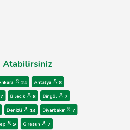
 Atabilirsiniz
Ankara
Antalya
24
8
Bilecik
Bingöl
7
8
7
Denizli
Diyarbakır
13
7
tep
Giresun
9
7