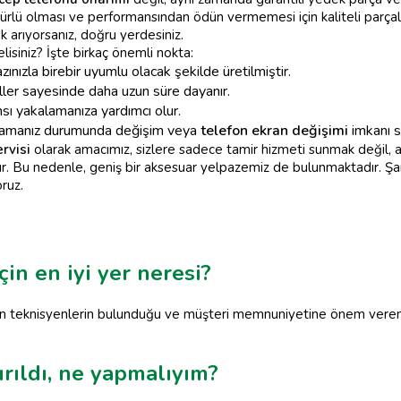
mürlü olması ve performansından ödün vermemesi için kaliteli parçal
k arıyorsanız, doğru yerdesiniz.
lisiniz? İşte birkaç önemli nokta:
azınızla birebir uyumlu olacak şekilde üretilmiştir.
ller sayesinde daha uzun süre dayanır.
sı yakalamanıza yardımcı olur.
şamanız durumunda değişim veya
telefon ekran değişimi
imkanı s
rvisi
olarak amacımız, sizlere sadece tamir hizmeti sunmak değil, a
 Bu nedenle, geniş bir aksesuar yelpazemiz de bulunmaktadır. Şarj 
oruz.
çin en iyi yer neresi?
uzman teknisyenlerin bulunduğu ve müşteri memnuniyetine önem veren
rıldı, ne yapmalıyım?