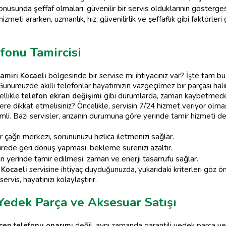
nusunda şeffaf olmaları, güvenilir bir servis olduklarının gösterges
hizmeti ararken, uzmanlık, hız, güvenilirlik ve şeffaflık gibi faktörl
fonu Tamircisi
tamiri Kocaeli
bölgesinde bir servise mi ihtiyacınız var? İşte tam b
 Günümüzde akıllı telefonlar hayatımızın vazgeçilmez bir parçası ha
ellikle
telefon ekran değişimi
gibi durumlarda, zaman kaybetmede
ere dikkat etmelisiniz? Öncelikle, servisin 7/24 hizmet veriyor olma
li. Bazı servisler, arızanın durumuna göre yerinde tamir hizmeti de s
ir çağrı merkezi, sorununuzu hızlıca iletmenizi sağlar.
ürede geri dönüş yapması, bekleme sürenizi azaltır.
yerinde tamir edilmesi, zaman ve enerji tasarrufu sağlar.
 Kocaeli
servisine ihtiyaç duyduğunuzda, yukarıdaki kriterleri göz 
servis, hayatınızı kolaylaştırır.
 Yedek Parça ve Aksesuar Satışı
cep telefonu onarımı
değil, aynı zamanda garantili yedek parça ve