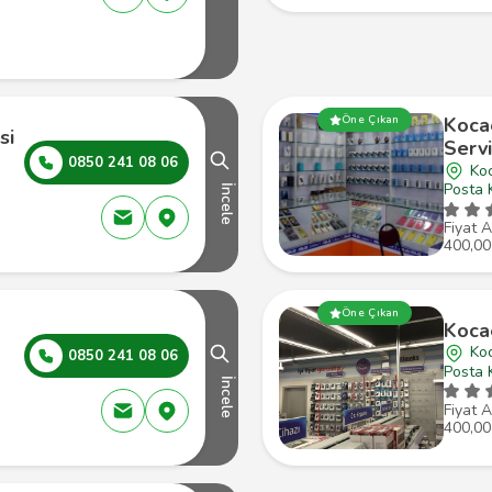
Öne Çıkan
Koca
si
Servi
0850 241 08 06
Koc
Posta 
İncele
Fiyat A
400,00
m
Öne Çıkan
Kocae
Koc
0850 241 08 06
Posta 
İncele
Fiyat A
400,00