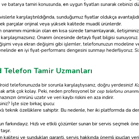
i
ve batarya tamiri konusunda,
en
uygun fiyatları sunarak cebinizi d
slerle karşılaştırıldığında, sunduğumuz fiyatlar oldukça avantajlıdı
k parçalar orijinal veya yüksek kalitede muadil ürünlerdir.
n onarımını mümkün olan
en
kısa sürede tamamlayarak, iletişiminiz
 karşılaşmazsınız. Onarım öncesinde detaylı fiyat bilgisi sunuyoruz.
işimi veya ekran değişimi gibi işlemler, telefonunuzun modeline ve k
nelinde
en
iyi fiyat-performans dengesini sunmayı hedefliyoruz. Siz
d Telefon Tamir Uzmanları
oid telefonunuzda bir sorunla karşılaştıysanız, doğru yerdesiniz!
Ko
k artık çok kolay. Peki, neden profesyonel bir
cep telefonu onarımı
zınızın ömrünü uzatır ve veri kaybı riskini en aza indirir.
iniz? İşte size birkaç ipucu:
lı teknik özelliklere sahiptir. Bu nedenle, her iki platformda da de
 farkındayız. Hızlı ve etkili çözümler sunan bir servis seçmek önem
taşır.
 kalitesi ve sundukları garanti, servis hakkında önemli ipuçları veri