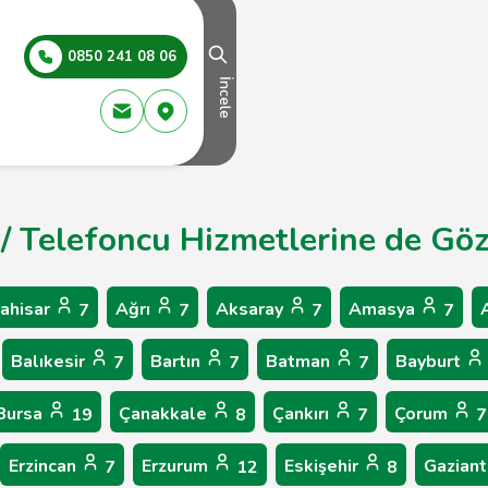
0850 241 08 06
İncele
 / Telefoncu Hizmetlerine de Göz
ahisar
Ağrı
Aksaray
Amasya
7
7
7
7
Balıkesir
Bartın
Batman
Bayburt
7
7
7
Bursa
Çanakkale
Çankırı
Çorum
19
8
7
7
Erzincan
Erzurum
Eskişehir
Gazian
7
12
8