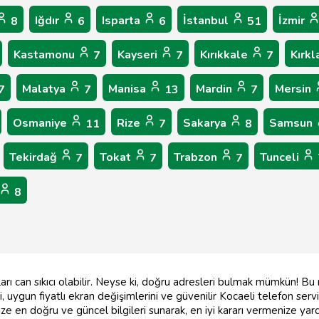
Iğdır
Isparta
İstanbul
İzmir
8
6
6
51
Kastamonu
Kayseri
Kırıkkale
Kırkl
7
7
7
Malatya
Manisa
Mardin
Mersin
7
7
13
7
Osmaniye
Rize
Sakarya
Samsun
11
7
8
Tekirdağ
Tokat
Trabzon
Tunceli
7
7
7
8
arı can sıkıcı olabilir. Neyse ki, doğru adresleri bulmak mümkün! Bu
, uygun fiyatlı ekran değişimlerini ve güvenilir Kocaeli telefon servi
e en doğru ve güncel bilgileri sunarak, en iyi kararı vermenize yar