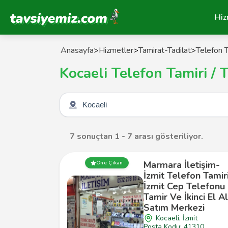
Tavsiyemiz Anasayfa
Hiz
Anasayfa
>
Hizmetler
>
Tamirat-Tadilat
>
Telefon T
Kocaeli Telefon Tamiri / 
Şehir seçin
7 sonuçtan 1 - 7 arası gösteriliyor.
Marmara İletişim-
Öne Çıkan
İzmit Telefon Tamir
İzmit Cep Telefonu
Tamir Ve İkinci El A
Satım Merkezi
Kocaeli, İzmit
Posta Kodu: 41310