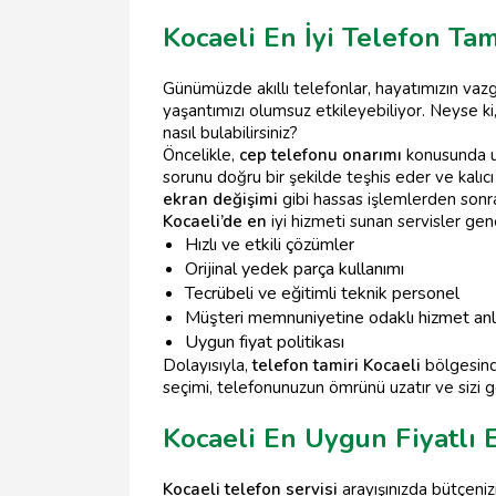
Kocaeli En İyi Telefon Tam
Günümüzde akıllı telefonlar, hayatımızın vaz
yaşantımızı olumsuz etkileyebiliyor. Neyse ki
nasıl bulabilirsiniz?
Öncelikle,
cep telefonu onarımı
konusunda uz
sorunu doğru bir şekilde teşhis eder ve kalıc
ekran değişimi
gibi hassas işlemlerden sonra
Kocaeli’de en
iyi hizmeti sunan servisler gene
Hızlı ve etkili çözümler
Orijinal yedek parça kullanımı
Tecrübeli ve eğitimli teknik personel
Müşteri memnuniyetine odaklı hizmet anl
Uygun fiyat politikası
Dolayısıyla,
telefon tamiri Kocaeli
bölgesinde
seçimi, telefonunuzun ömrünü uzatır ve sizi g
Kocaeli En Uygun Fiyatlı 
Kocaeli telefon servisi
arayışınızda bütçeniz