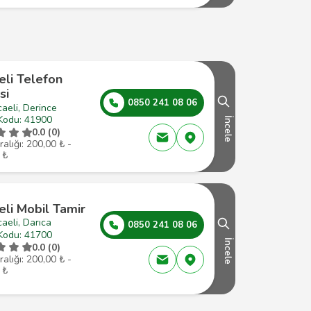
eli Telefon
si
0850 241 08 06
aeli, Derince
Kodu: 41900
İncele
0.0 (0)
ralığı: 200,00 ₺ -
 ₺
li Mobil Tamir
aeli, Darıca
0850 241 08 06
Kodu: 41700
İncele
0.0 (0)
ralığı: 200,00 ₺ -
 ₺