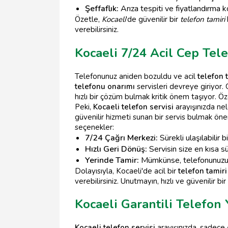
Şeffaflık:
Arıza tespiti ve fiyatlandırma ko
Özetle,
Kocaeli
'de güvenilir bir
telefon tamiri
verebilirsiniz.
Kocaeli 7/24 Acil Cep Tele
Telefonunuz aniden bozuldu ve acil
telefon 
telefonu onarımı
servisleri devreye giriyor.
hızlı bir çözüm bulmak kritik önem taşıyor. Öz
Peki,
Kocaeli telefon servisi
arayışınızda nel
güvenilir hizmeti sunan bir servis bulmak önem
seçenekler:
7/24 Çağrı Merkezi:
Sürekli ulaşılabilir b
Hızlı Geri Dönüş:
Servisin size en kısa s
Yerinde Tamir:
Mümkünse, telefonunuzun 
Dolayısıyla, Kocaeli'de acil bir
telefon tamiri
verebilirsiniz. Unutmayın, hızlı ve güvenilir bir 
Kocaeli Garantili Telefon
Kocaeli telefon servisi
arayışınızda, sadece