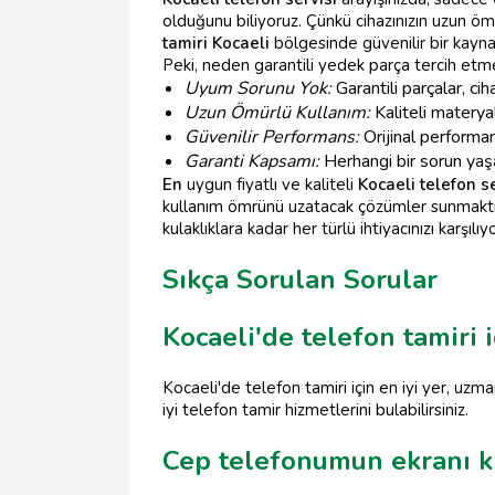
olduğunu biliyoruz. Çünkü cihazınızın uzun ö
tamiri Kocaeli
bölgesinde güvenilir bir kayna
Peki, neden garantili yedek parça tercih etme
Uyum Sorunu Yok:
Garantili parçalar, cih
Uzun Ömürlü Kullanım:
Kaliteli materya
Güvenilir Performans:
Orijinal performan
Garanti Kapsamı:
Herhangi bir sorun ya
En
uygun fiyatlı ve kaliteli
Kocaeli telefon se
kullanım ömrünü uzatacak çözümler sunmaktır.
kulaklıklara kadar her türlü ihtiyacınızı karşılıy
Sıkça Sorulan Sorular
Kocaeli'de telefon tamiri i
Kocaeli'de telefon tamiri için en iyi yer, 
iyi telefon tamir hizmetlerini bulabilirsiniz.
Cep telefonumun ekranı kı