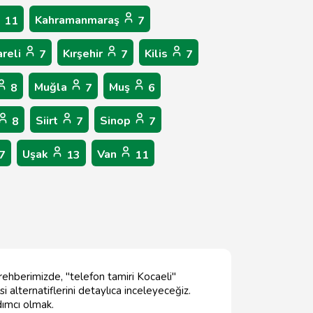
Kahramanmaraş
11
7
areli
Kırşehir
Kilis
7
7
7
Muğla
Muş
8
7
6
Siirt
Sinop
8
7
7
Uşak
Van
7
13
11
 rehberimizde, "telefon tamiri Kocaeli"
si alternatiflerini detaylıca inceleyeceğiz.
dımcı olmak.