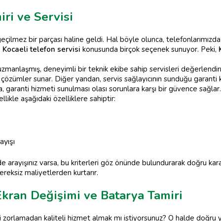
iri ve Servisi
geçilmez bir parçası haline geldi. Hal böyle olunca, telefonlarımız
,
Kocaeli telefon servisi
konusunda birçok seçenek sunuyor. Peki,
manlaşmış, deneyimli bir teknik ekibe sahip servisleri değerlendirme
ı çözümler sunar. Diğer yandan, servis sağlayıcının sunduğu garanti k
, garanti hizmeti sunulması olası sorunlara karşı bir güvence sağlar.
llikle aşağıdaki özelliklere sahiptir:
ayışı
 arayışınız varsa, bu kriterleri göz önünde bulundurarak doğru karar
ereksiz maliyetlerden kurtarır.
Ekran Değişimi ve Batarya Tamiri
i zorlamadan kaliteli hizmet almak mı istiyorsunuz? O halde doğru 