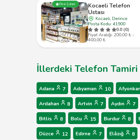
Öne Çıkan
Kocaeli Telefon
Ustası
Kocaeli, Derince
Posta Kodu: 41900
0.0 (0)
Fiyat Aralığı: 200,00 ₺ -
400,00 ₺
İllerdeki Telefon Tamiri
Adana
Adıyaman
Afyonkar
7
10
Ardahan
Artvin
Aydın
8
7
7
Bitlis
Bolu
Burdur
8
15
8
Düzce
Edirne
Elâzığ
12
7
8