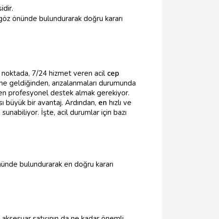
idir.
eri göz önünde bulundurarak doğru kararı
u noktada, 7/24 hizmet veren acil
cep
line geldiğinden, arızalanmaları durumunda
n profesyonel destek almak gerekiyor.
sı büyük bir avantaj. Ardından,
en
hızlı ve
unabiliyor. İşte, acil durumlar için bazı
önünde bulundurarak en doğru kararı
 aksesuar satışının da ne kadar önemli