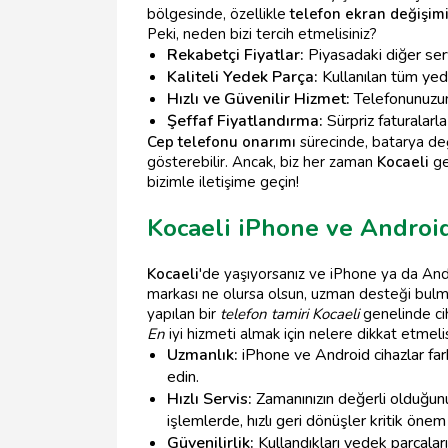
bölgesinde, özellikle
telefon ekran değişim
Peki, neden bizi tercih etmelisiniz?
Rekabetçi Fiyatlar:
Piyasadaki diğer servi
Kaliteli Yedek Parça:
Kullanılan tüm yede
Hızlı ve Güvenilir Hizmet:
Telefonunuzu
Şeffaf Fiyatlandırma:
Sürpriz faturalarla
Cep telefonu onarımı
sürecinde, batarya değ
gösterebilir. Ancak, biz her zaman
Kocaeli
ge
bizimle iletişime geçin!
Kocaeli iPhone ve Androi
Kocaeli
'de yaşıyorsanız ve iPhone ya da Andr
markası ne olursa olsun, uzman desteği bulma
yapılan bir
telefon tamiri Kocaeli
genelinde ciha
En
iyi hizmeti almak için nelere dikkat etmelis
Uzmanlık:
iPhone ve Android cihazlar fark
edin.
Hızlı Servis:
Zamanınızın değerli olduğunun
işlemlerde, hızlı geri dönüşler kritik önem 
Güvenilirlik:
Kullandıkları yedek parçaların