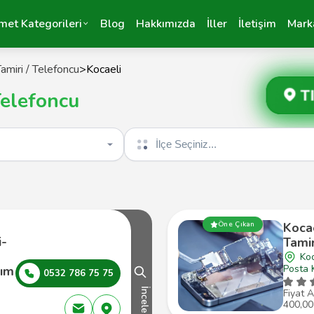
met Kategorileri
Blog
Hakkımızda
İller
İletişim
Mark
amiri / Telefoncu
>
Kocaeli
T
Telefoncu
İlçe seçin
Öne Çıkan
Koca
i-
Tamir
Koc
Posta 
lım
0532 786 75 75
İncele
Fiyat A
400,00