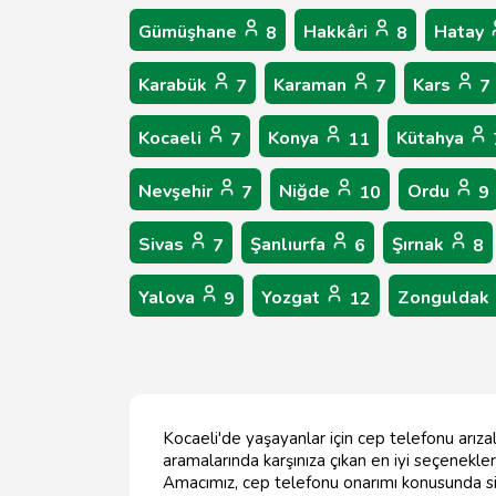
Gümüşhane
Hakkâri
Hatay
8
8
Karabük
Karaman
Kars
7
7
7
Kocaeli
Konya
Kütahya
7
11
Nevşehir
Niğde
Ordu
7
10
9
Sivas
Şanlıurfa
Şırnak
7
6
8
Yalova
Yozgat
Zonguldak
9
12
Kocaeli'de yaşayanlar için cep telefonu arızal
aramalarında karşınıza çıkan en iyi seçenekleri
Amacımız, cep telefonu onarımı konusunda siz