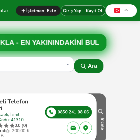
alar
İşletmeni Ekle
Giriş Yap
Kayıt Ol
IKLA -
EN YAKININDAKİNİ BUL
Ara
eli Telefon
i
0850 241 08 06
aeli, İzmit
Kodu: 41310
İncele
0.0 (0)
ralığı: 200,00 ₺ -
 ₺