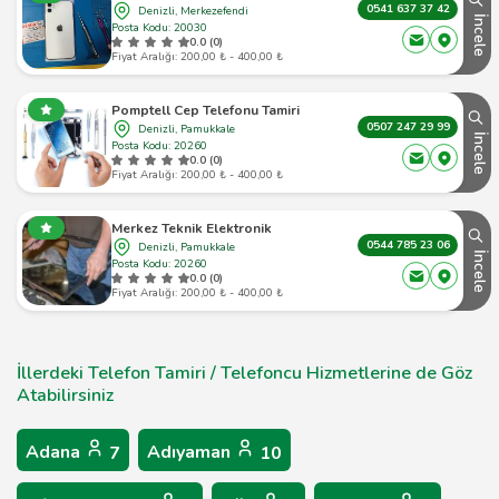
0541 637 37 42
Denizli, Merkezefendi
İncele
Posta Kodu: 20030
0.0 (0)
Fiyat Aralığı: 200,00 ₺ - 400,00 ₺
Pomptell Cep Telefonu Tamiri
0507 247 29 99
Denizli, Pamukkale
İncele
Posta Kodu: 20260
0.0 (0)
Fiyat Aralığı: 200,00 ₺ - 400,00 ₺
Merkez Teknik Elektronik
0544 785 23 06
Denizli, Pamukkale
İncele
Posta Kodu: 20260
0.0 (0)
Fiyat Aralığı: 200,00 ₺ - 400,00 ₺
İllerdeki Telefon Tamiri / Telefoncu Hizmetlerine de Göz
Atabilirsiniz
Adana
Adıyaman
7
10