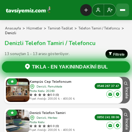
Tavsiyemiz Anasayfa
Anasayfa
>
Hizmetler
>
Tamirat-Tadilat
>
Telefon Tamiri / Telefoncu
>
Denizli
Denizli Telefon Tamiri / Telefoncu
13 sonuçtan 1 - 13 arası gösteriliyor.
Filtrele
TIKLA -
EN YAKININDAKİNİ BUL
Kampüs Cep Telefoncum
0546 267 37 47
Denizli, Pamukkale
İncele
Posta Kodu: 20260
0.0 (0)
Fiyat Aralığı: 200,00 ₺ - 400,00 ₺
Denizli Telefon Tamiri
0850 241 08 06
Denizli, Merkez
İncele
Posta Kodu:
0.0 (0)
Fiyat Aralığı: 200,00 ₺ - 400,00 ₺