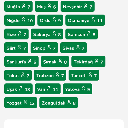
Muğla
Muş
Nevşehir
7
6
7
Niğde
Ordu
Osmaniye
10
9
11
Rize
Sakarya
Samsun
7
8
8
Siirt
Sinop
Sivas
7
7
7
Şanlıurfa
Şırnak
Tekirdağ
6
8
7
Tokat
Trabzon
Tunceli
7
7
7
Uşak
Van
Yalova
13
11
9
Yozgat
Zonguldak
12
8