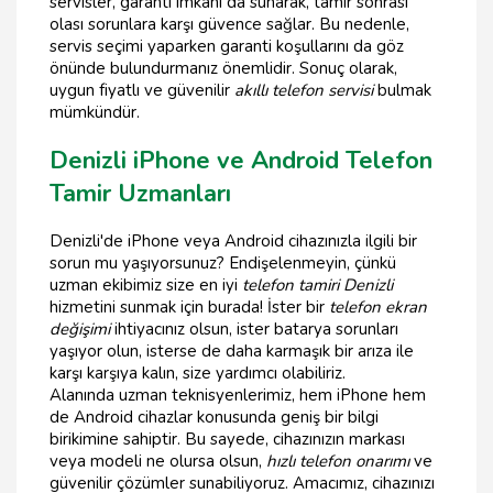
servisler, garanti imkanı da sunarak, tamir sonrası
olası sorunlara karşı güvence sağlar. Bu nedenle,
servis seçimi yaparken garanti koşullarını da göz
önünde bulundurmanız önemlidir. Sonuç olarak,
uygun fiyatlı ve güvenilir
akıllı telefon servisi
bulmak
mümkündür.
Denizli iPhone ve Android Telefon
Tamir Uzmanları
Denizli'de iPhone veya Android cihazınızla ilgili bir
sorun mu yaşıyorsunuz? Endişelenmeyin, çünkü
uzman ekibimiz size en iyi
telefon tamiri Denizli
hizmetini sunmak için burada! İster bir
telefon ekran
değişimi
ihtiyacınız olsun, ister batarya sorunları
yaşıyor olun, isterse de daha karmaşık bir arıza ile
karşı karşıya kalın, size yardımcı olabiliriz.
Alanında uzman teknisyenlerimiz, hem iPhone hem
de Android cihazlar konusunda geniş bir bilgi
birikimine sahiptir. Bu sayede, cihazınızın markası
veya modeli ne olursa olsun,
hızlı telefon onarımı
ve
güvenilir çözümler sunabiliyoruz. Amacımız, cihazınızı