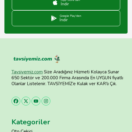
App Store'dan
İndir
Google Play'den
İndir
Tavsiyemiz.com
Size Aradığınız Hizmeti Kolayca Sunar
650 Sektör ve 200.000 Firma Arasında En UYGUN fiyatlı
Olanlar Listelenir. TAVSİYEMİZ’e Kulak ver KAR’lı Çık.
Kategoriler
Oto Çekici