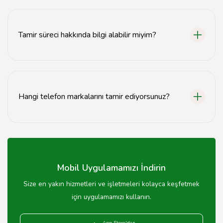
Hayır, batarya değişimi için randevu almanıza gerek
yoktur; dilediğiniz zaman gelebilirsiniz.
Tamir süreci hakkında bilgi alabilir miyim?
Tamir süreci hakkında detaylı bilgi almak için telefonla
veya web sitemizden bize ulaşabilirsiniz.
Hangi telefon markalarını tamir ediyorsunuz?
BA Teknik Servis, Apple, Samsung, Huawei gibi birçok
markanın telefonlarını tamir etmektedir.
Mobil Uygulamamızı İndirin
Size en yakın hizmetleri ve işletmeleri kolayca keşfetmek
için uygulamamızı kullanın.