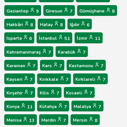
Gaziantep
Giresun
Gümüşhane
9
7
8
Hakkâri
Hatay
Iğdır
8
8
6
Isparta
İstanbul
İzmir
6
51
11
Kahramanmaraş
Karabük
7
7
Karaman
Kars
Kastamonu
7
7
7
Kayseri
Kırıkkale
Kırklareli
7
7
7
Kırşehir
Kilis
Kocaeli
7
7
7
Konya
Kütahya
Malatya
11
7
7
Manisa
Mardin
Mersin
13
7
8