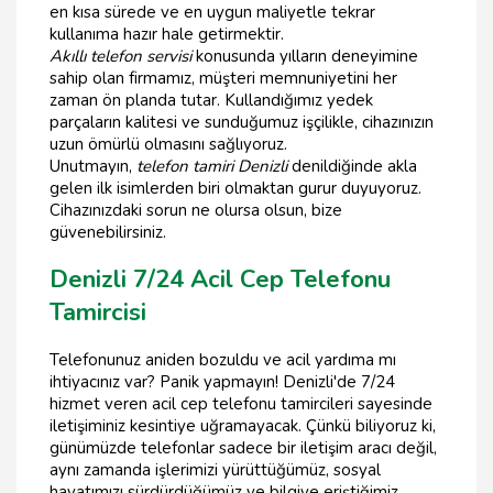
en kısa sürede ve en uygun maliyetle tekrar
kullanıma hazır hale getirmektir.
Akıllı telefon servisi
konusunda yılların deneyimine
sahip olan firmamız, müşteri memnuniyetini her
zaman ön planda tutar. Kullandığımız yedek
parçaların kalitesi ve sunduğumuz işçilikle, cihazınızın
uzun ömürlü olmasını sağlıyoruz.
Unutmayın,
telefon tamiri Denizli
denildiğinde akla
gelen ilk isimlerden biri olmaktan gurur duyuyoruz.
Cihazınızdaki sorun ne olursa olsun, bize
güvenebilirsiniz.
Denizli 7/24 Acil Cep Telefonu
Tamircisi
Telefonunuz aniden bozuldu ve acil yardıma mı
ihtiyacınız var? Panik yapmayın! Denizli'de 7/24
hizmet veren acil cep telefonu tamircileri sayesinde
iletişiminiz kesintiye uğramayacak. Çünkü biliyoruz ki,
günümüzde telefonlar sadece bir iletişim aracı değil,
aynı zamanda işlerimizi yürüttüğümüz, sosyal
hayatımızı sürdürdüğümüz ve bilgiye eriştiğimiz