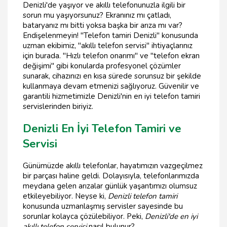
Denizli'de yaşıyor ve akıllı telefonunuzla ilgili bir
sorun mu yaşıyorsunuz? Ekranınız mı çatladı,
bataryanız mı bitti yoksa başka bir arıza mı var?
Endişelenmeyin! "Telefon tamiri Denizli" konusunda
uzman ekibimiz, "akıllı telefon servisi" ihtiyaçlarınız
için burada. "Hızlı telefon onarımı" ve "telefon ekran
değişimi" gibi konularda profesyonel çözümler
sunarak, cihazınızı en kısa sürede sorunsuz bir şekilde
kullanmaya devam etmenizi sağlıyoruz. Güvenilir ve
garantili hizmetimizle Denizli'nin en iyi telefon tamiri
servislerinden biriyiz.
Denizli En İyi Telefon Tamiri ve
Servisi
Günümüzde akıllı telefonlar, hayatımızın vazgeçilmez
bir parçası haline geldi. Dolayısıyla, telefonlarımızda
meydana gelen arızalar günlük yaşantımızı olumsuz
etkileyebiliyor. Neyse ki,
Denizli telefon tamiri
konusunda uzmanlaşmış servisler sayesinde bu
sorunlar kolayca çözülebiliyor. Peki,
Denizli'de en iyi
akıllı telefon servisi
nasıl bulunur?