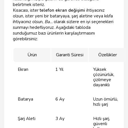
belirtmek isteriz.
Kısacası, ister
telefon ekran değişimi
ihtiyacınız
olsun, ister yeni bir bataryaya, şarj aletine veya kılıfa
ihtiyacınız olsun,
Ba…
olarak sizlere en iyi seçenekleri
sunmayı hedefliyoruz. Aşağıdaki tabloda
sunduğumuz bazı ürünlerin karşılaştırmasını
görebilirsiniz:
Ürün
Garanti Süresi
Özellikler
Ekran
1 Yıl
Yüksek
çözünürlük,
çizilmeye
dayanıklı
Batarya
6 Ay
Uzun ömürlü,
hızlı şarj
Şarj Aleti
3 Ay
Hızlı şarj,
güvenli