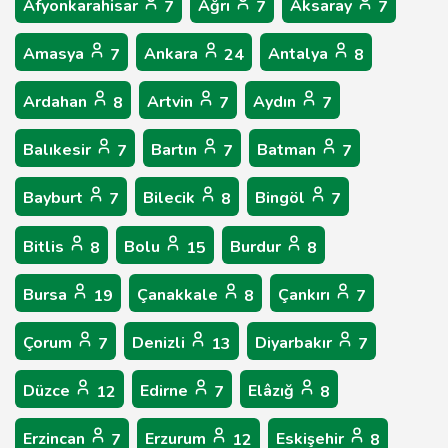
Afyonkarahisar
Ağrı
Aksaray
7
7
7
Amasya
Ankara
Antalya
7
24
8
Ardahan
Artvin
Aydın
8
7
7
Balıkesir
Bartın
Batman
7
7
7
Bayburt
Bilecik
Bingöl
7
8
7
Bitlis
Bolu
Burdur
8
15
8
Bursa
Çanakkale
Çankırı
19
8
7
Çorum
Denizli
Diyarbakır
7
13
7
Düzce
Edirne
Elâzığ
12
7
8
Erzincan
Erzurum
Eskişehir
7
12
8