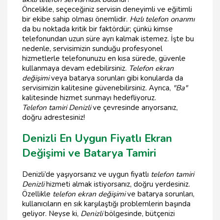
Öncelikle, seçeceğiniz servisin deneyimli ve eğitimli
bir ekibe sahip olması önemlidir.
Hızlı telefon onarımı
da bu noktada kritik bir faktördür; çünkü kimse
telefonundan uzun süre ayrı kalmak istemez. İşte bu
nedenle, servisimizin sunduğu profesyonel
hizmetlerle telefonunuzu en kısa sürede, güvenle
kullanmaya devam edebilirsiniz.
Telefon ekran
değişimi
veya batarya sorunları gibi konularda da
servisimizin kalitesine güvenebilirsiniz. Ayrıca,
"Ba"
kalitesinde hizmet sunmayı hedefliyoruz.
Telefon tamiri Denizli
ve çevresinde arıyorsanız,
doğru adrestesiniz!
Denizli En Uygun Fiyatlı Ekran
Değişimi ve Batarya Tamiri
Denizli’de yaşıyorsanız ve uygun fiyatlı
telefon tamiri
Denizli
hizmeti almak istiyorsanız, doğru yerdesiniz.
Özellikle
telefon ekran değişimi
ve batarya sorunları,
kullanıcıların en sık karşılaştığı problemlerin başında
geliyor. Neyse ki,
Denizli
bölgesinde, bütçenizi