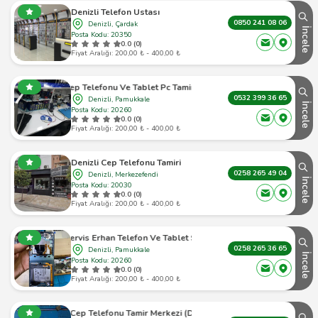
Denizli Telefon Ustası
0850 241 08 06
Denizli, Çardak
İncele
Posta Kodu: 20350
0.0 (0)
Fiyat Aralığı: 200,00 ₺ - 400,00 ₺
m Cep Telefonu Ve Tablet Pc Tamir Bakım Ve Yazılım Servisi
0532 399 36 65
Denizli, Pamukkale
İncele
Posta Kodu: 20260
0.0 (0)
Fiyat Aralığı: 200,00 ₺ - 400,00 ₺
Denizli Cep Telefonu Tamiri
0258 265 49 04
Denizli, Merkezefendi
İncele
Posta Kodu: 20030
0.0 (0)
Fiyat Aralığı: 200,00 ₺ - 400,00 ₺
E-Servis Erhan Telefon Ve Tablet Servisi
0258 265 36 65
Denizli, Pamukkale
İncele
Posta Kodu: 20260
0.0 (0)
Fiyat Aralığı: 200,00 ₺ - 400,00 ₺
Denizli Cep Telefonu Tamir Merkezi (Demir İletişim)