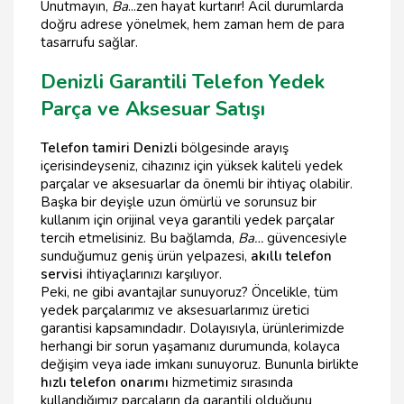
Unutmayın,
Ba
...zen hayat kurtarır! Acil durumlarda
doğru adrese yönelmek, hem zaman hem de para
tasarrufu sağlar.
Denizli Garantili Telefon Yedek
Parça ve Aksesuar Satışı
Telefon tamiri Denizli
bölgesinde arayış
içerisindeyseniz, cihazınız için yüksek kaliteli yedek
parçalar ve aksesuarlar da önemli bir ihtiyaç olabilir.
Başka bir deyişle uzun ömürlü ve sorunsuz bir
kullanım için orijinal veya garantili yedek parçalar
tercih etmelisiniz. Bu bağlamda,
Ba…
güvencesiyle
sunduğumuz geniş ürün yelpazesi,
akıllı telefon
servisi
ihtiyaçlarınızı karşılıyor.
Peki, ne gibi avantajlar sunuyoruz? Öncelikle, tüm
yedek parçalarımız ve aksesuarlarımız üretici
garantisi kapsamındadır. Dolayısıyla, ürünlerimizde
herhangi bir sorun yaşamanız durumunda, kolayca
değişim veya iade imkanı sunuyoruz. Bununla birlikte
hızlı telefon onarımı
hizmetimiz sırasında
kullandığımız parçaların da garantili olduğunu