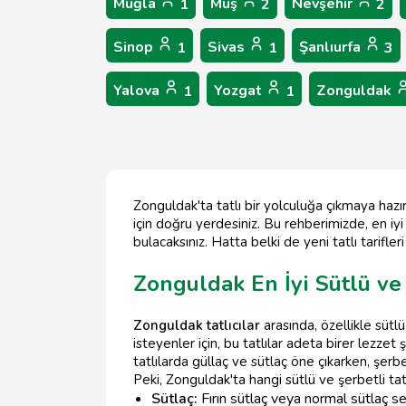
Muğla
Muş
Nevşehir
1
2
2
Sinop
Sivas
Şanlıurfa
1
1
3
Yalova
Yozgat
Zonguldak
1
1
Zonguldak'ta tatlı bir yolculuğa çıkmaya hazı
için doğru yerdesiniz. Bu rehberimizde, en iyi 
bulacaksınız. Hatta belki de yeni tatlı tarifl
Zonguldak En İyi Sütlü ve 
Zonguldak tatlıcılar
arasında, özellikle sütl
isteyenler için, bu tatlılar adeta birer lezzet
tatlılarda güllaç ve sütlaç öne çıkarken, şerbe
Peki, Zonguldak'ta hangi sütlü ve şerbetli tat
Sütlaç:
Fırın sütlaç veya normal sütlaç seç