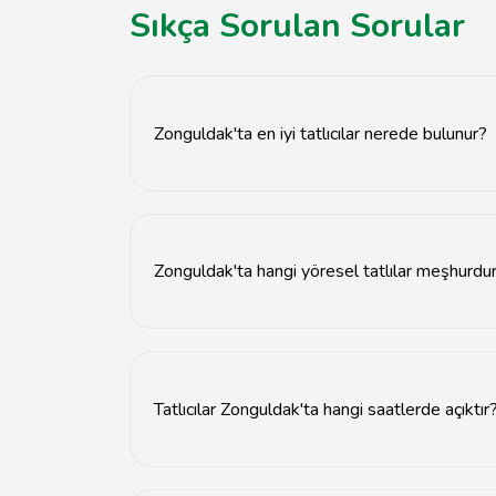
Sıkça Sorulan Sorular
Zonguldak'ta en iyi tatlıcılar nerede bulunur?
Zonguldak'ta en iyi tatlıcılar şehir merkezind
Zonguldak'ta hangi yöresel tatlılar meşhurdu
Zonguldak'ta baklava, kadayıf ve helva gibi yö
Tatlıcılar Zonguldak'ta hangi saatlerde açıktır
Çoğu tatlıcı Zonguldak'ta sabah 09:00'dan akşa