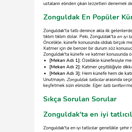
ustaların elinden çıkan lezzetleri denemek d
Zonguldak En Popüler Kün
Zonguldak'ta tatlı denince akla ilk gelenlerde
tıklım tıklım dolar. Peki, Zonguldak'ta
en iyi ta
Öncelikle, künefe konusunda iddialı birçok m
Katmer için de benzer bir durum söz konusud
Zonguldak'ta künefe ve katmer konusunda ön
[Mekan Adı 1]:
Özellikle künefesiyle meş
[Mekan Adı 2]:
Katmer çeşitliliğiyle dikka
[Mekan Adı 3]:
Hem künefe hem de katmer
Unutmayın,
Zonguldak tatlıcılar
arasında seçi
keşfetmek sizin elinizde. Eğer
tatlı tarifleri
mer
Sıkça Sorulan Sorular
Zonguldak'ta en iyi tatlıc
Zonguldak'ta en iyi tatlıcılar genellikle şehi