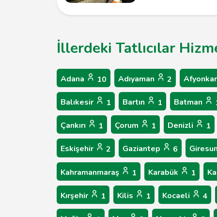
İllerdeki Tatlıcılar Hiz
Adana
Adıyaman
Afyonkar
10
2
Balıkesir
Bartın
Batman
1
1
Çankırı
Çorum
Denizli
1
1
1
Eskişehir
Gaziantep
Giresu
2
6
Kahramanmaraş
Karabük
Ka
1
1
Kırşehir
Kilis
Kocaeli
1
1
4