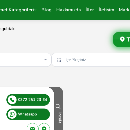
met Kategorileri
Blog
Hakkımızda
İller
İletişim
Mark
nguldak
T
İlçe seçin
0372 251 23 64
Whatsapp
İncele