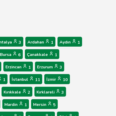
ntalya
Ardahan
Aydın
3
1
1
Bursa
Çanakkale
6
1
Erzincan
Erzurum
1
3
İstanbul
İzmir
1
11
10
Kırıkkale
Kırklareli
2
3
Mardin
Mersin
1
5