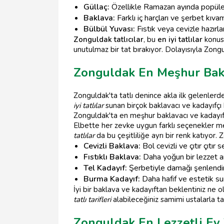
Güllaç:
Özellikle Ramazan ayında popüler ol
Baklava:
Farklı iç harçları ve şerbet kıva
Bülbül Yuvası:
Fıstık veya cevizle hazırlan
Zonguldak tatlıcılar
, bu
en iyi tatlılar
konusu
unutulmaz bir tat bırakıyor. Dolayısıyla Zong
Zonguldak En Meşhur Bakl
Zonguldak'ta tatlı denince akla ilk gelenlerd
iyi tatlılar
sunan birçok baklavacı ve kadayıfçı 
Zonguldak'ta en meşhur baklavacı ve kadayıfç
Elbette her zevke uygun farklı seçenekler m
tatlılar
da bu çeşitliliğe ayrı bir renk katıyor.
Cevizli Baklava:
Bol cevizli ve çıtır çıtır
Fıstıklı Baklava:
Daha yoğun bir lezzet ara
Tel Kadayıf:
Şerbetiyle damağı şenlendir
Burma Kadayıf:
Daha hafif ve estetik su
İyi bir baklava ve kadayıftan beklentiniz ne o
tatlı tarifleri
alabileceğiniz samimi ustalarla tanış
Zonguldak En Lezzetli Ev Y