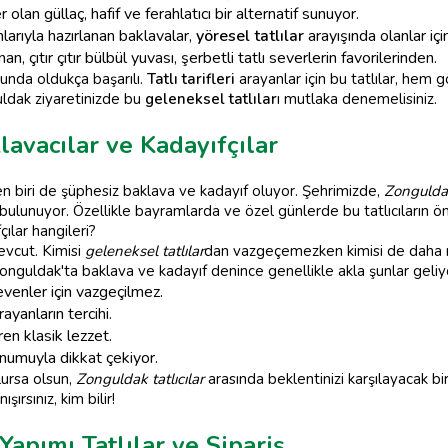
an güllaç, hafif ve ferahlatıcı bir alternatif sunuyor.
mlarıyla hazırlanan baklavalar,
yöresel tatlılar
arayışında olanlar için
an, çıtır çıtır bülbül yuvası, şerbetli tatlı severlerin favorilerinden.
nda oldukça başarılı.
Tatlı tarifleri
arayanlar için bu tatlılar, hem
uldak ziyaretinizde bu
geleneksel tatlılar
ı mutlaka denemelisiniz.
avacılar ve Kadayıfçılar
en biri de şüphesiz baklava ve kadayıf oluyor. Şehrimizde,
Zonguldak 
bulunuyor. Özellikle bayramlarda ve özel günlerde bu tatlıcıların ö
ılar hangileri?
evcut. Kimisi
geleneksel tatlılar
dan vazgeçemezken kimisi de daha m
 Zonguldak'ta baklava ve kadayıf denince genellikle akla şunlar geliy
 sevenler için vazgeçilmez.
yanların tercihi.
en klasik lezzet.
numuyla dikkat çekiyor.
lursa olsun,
Zonguldak tatlıcılar
arasında beklentinizi karşılayacak bi
ırsınız, kim bilir!
apımı Tatlılar ve Sipariş