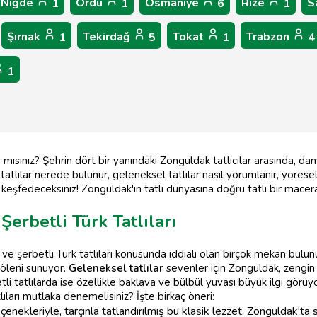
Niğde
Ordu
Osmaniye
Rize
S
1
1
6
1
Şırnak
Tekirdağ
Tokat
Trabzon
1
5
1
4
1
r mısınız? Şehrin dört bir yanındaki Zonguldak tatlıcılar arasında, 
tatlılar nerede bulunur, geleneksel tatlılar nasıl yorumlanır, yöresel 
eri keşfedeceksiniz! Zonguldak'ın tatlı dünyasına doğru tatlı bir mace
Şerbetli Türk Tatlıları
ü ve şerbetli Türk tatlıları konusunda iddialı olan birçok mekan bulu
 şöleni sunuyor.
Geleneksel tatlılar
sevenler için Zonguldak, zengin
tli tatlılarda ise özellikle baklava ve bülbül yuvası büyük ilgi görüyo
lıları mutlaka denemelisiniz? İşte birkaç öneri:
enekleriyle, tarçınla tatlandırılmış bu klasik lezzet, Zonguldak'ta sı