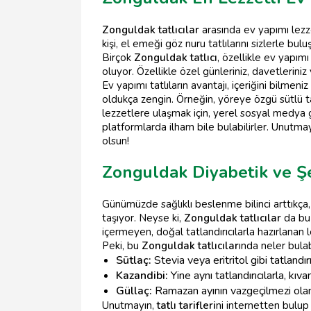
Zonguldak tatlıcılar
arasında ev yapımı lezz
kişi, el emeği göz nuru tatlılarını sizlerle bul
Birçok
Zonguldak tatlıcı
, özellikle ev yapım
oluyor. Özellikle özel günleriniz, davetlerini
Ev yapımı tatlıların avantajı, içeriğini bilme
oldukça zengin. Örneğin, yöreye özgü sütlü tatl
lezzetlere ulaşmak için, yerel sosyal medya gr
platformlarda ilham bile bulabilirler. Unutmayı
olsun!
Zonguldak Diyabetik ve Şek
Günümüzde sağlıklı beslenme bilinci arttıkça,
taşıyor. Neyse ki,
Zonguldak tatlıcılar
da bu 
içermeyen, doğal tatlandırıcılarla hazırlanan
Peki, bu
Zonguldak tatlıcılar
ında neler bulab
Sütlaç:
Stevia veya eritritol gibi tatlandırı
Kazandibi:
Yine aynı tatlandırıcılarla, kı
Güllaç:
Ramazan ayının vazgeçilmezi olan 
Unutmayın,
tatlı tarifleri
ni internetten bulup 