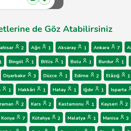
metlerine de Göz Atabilirsiniz
ahisar
Ağrı
Aksaray
Ankara
A
2
1
1
7
Bingöl
Bitlis
Bolu
Burdur
1
1
1
1
1
Diyarbakır
Düzce
Edirne
Elâzığ
3
1
2
1
n
Hakkâri
Hatay
Iğdır
Isparta
1
1
1
1
raman
Kars
Kastamonu
Kayseri
2
2
1
2
Konya
Kütahya
Malatya
Manisa
7
2
1
3