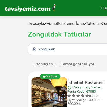
Tavsiyemiz Anasayfa
Hiz
Anasayfa
>
Hizmetler
>
Yeme-İçme
>
Tatlıcılar
>
Zo
Zonguldak Tatlıcılar
Şehir seçin
1 sonuçtan 1 - 1 arası gösteriliyor.
Öne Çıkan
İstanbul Pastanesi
Zonguldak, Merkez
Posta Kodu: 67980
0.0 (0)
Fiyat Aralığı: 100,00 ₺ -
500,00 ₺