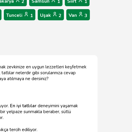
akarya
Samsun
Siirt
2
1
1
Tunceli
Uşak
Van
1
2
3
damak zevkinize en uygun lezzetleri keşfetmek
tatlılar nelerdir gibi sorularınıza cevap
raya atılmaya ne dersiniz?
nuyor.
En iyi tatlılar
deneyimini yaşamak
 bir yelpaze sunmakla beraber, sütlü
r.
kça tercih ediliyor.