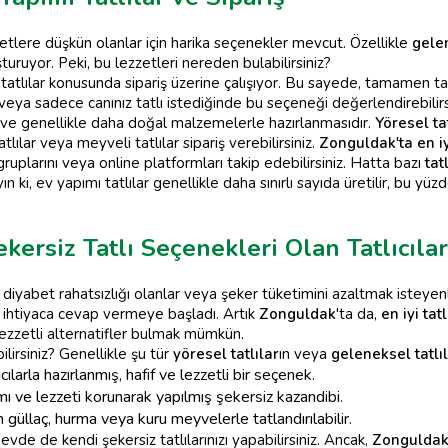
etlere düşkün olanlar için harika seçenekler mevcut. Özellikle
gelen
uşturuyor. Peki, bu lezzetleri nereden bulabilirsiniz?
ı tatlılar konusunda sipariş üzerine çalışıyor. Bu sayede, tamamen t
z veya sadece canınız tatlı istediğinde bu seçeneği değerlendirebilirs
niz ve genellikle daha doğal malzemelerle hazırlanmasıdır.
Yöresel tat
ılar veya meyveli tatlılar sipariş verebilirsiniz.
Zonguldak'ta en iyi
uplarını veya online platformları takip edebilirsiniz. Hatta bazı
tatl
n ki, ev yapımı tatlılar genellikle daha sınırlı sayıda üretilir, bu y
ersiz Tatlı Seçenekleri Olan Tatlıcılar
 diyabet rahatsızlığı olanlar veya şeker tüketimini azaltmak isteyen
ihtiyaca cevap vermeye başladı. Artık
Zonguldak
'ta da,
en iyi tatl
 lezzetli alternatifler bulmak mümkün.
ilirsiniz? Genellikle şu tür
yöresel tatlılar
ın veya
geleneksel tatlı
cılarla hazırlanmış, hafif ve lezzetli bir seçenek.
vamı ve lezzeti korunarak yapılmış şekersiz kazandibi.
güllaç, hurma veya kuru meyvelerle tatlandırılabilir.
evde de kendi şekersiz tatlılarınızı yapabilirsiniz. Ancak,
Zonguldak t