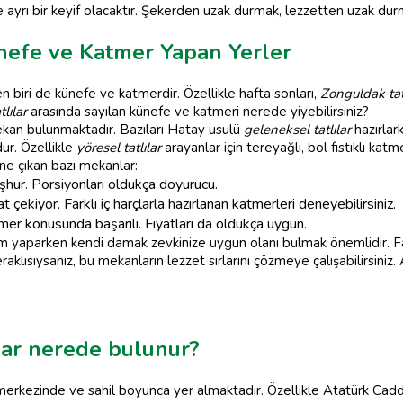
e ayrı bir keyif olacaktır. Şekerden uzak durmak, lezzetten uzak du
efe ve Katmer Yapan Yerler
n biri de künefe ve katmerdir. Özellikle hafta sonları,
Zonguldak tatl
tlılar
arasında sayılan künefe ve katmeri nerede yiyebilirsiniz?
ekan bulunmaktadır. Bazıları Hatay usulü
geleneksel tatlılar
hazırlar
ur. Özellikle
yöresel tatlılar
arayanlar için tereyağlı, bol fıstıklı kat
e çıkan bazı mekanlar:
hur. Porsiyonları oldukça doyurucu.
t çekiyor. Farklı iç harçlarla hazırlanan katmerleri deneyebilirsiniz.
 konusunda başarılı. Fiyatları da oldukça uygun.
m yaparken kendi damak zevkinize uygun olanı bulmak önemlidir. F
aklısıysanız, bu mekanların lezzet sırlarını çözmeye çalışabilirsiniz. 
ılar nerede bulunur?
r merkezinde ve sahil boyunca yer almaktadır. Özellikle Atatürk Cadd