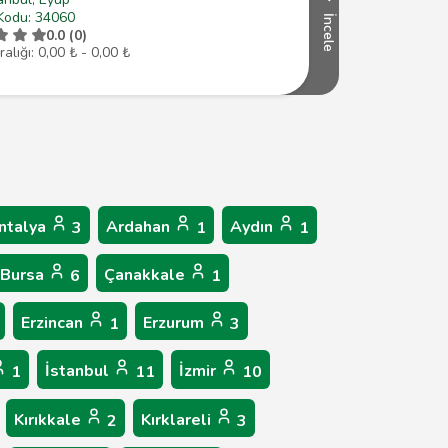
Kodu: 34060
İncele
0.0 (0)
ralığı: 0,00 ₺ - 0,00 ₺
ntalya
Ardahan
Aydın
3
1
1
Bursa
Çanakkale
6
1
Erzincan
Erzurum
1
3
İstanbul
İzmir
1
11
10
Kırıkkale
Kırklareli
2
3