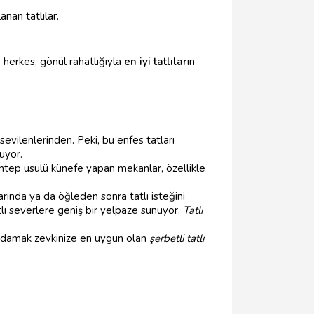
nan tatlılar.
 herkes, gönül rahatlığıyla
en iyi tatlılar
ın
evilenlerinden. Peki, bu enfes tatları
uyor.
 Antep usulü künefe yapan mekanlar, özellikle
arında ya da öğleden sonra tatlı isteğini
lı severlere geniş bir yelpaze sunuyor.
Tatlı
, damak zevkinize en uygun olan
şerbetli tatlı