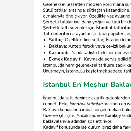
Geleneksel lezzetleri modern yorumlarla su
Sütlü tatlılar arasında, sütlaçtan kazandibine,
olmalarıyla öne çıkıyor. Özellikle yaz aylarında 
Şerbetli tatlılar ise, daha yoğun ve tatlı bir
Şerbetli tatlı
sevenler için
İstanbul tatlıcılar
Tatlı önerileri
arayanlar için bazı popüler se
Sütlaç:
Özellikle fırın sütlaç, İstanbulluları
Baklava:
Antep fıstıklı veya cevizli bakla
Kazandibi:
Yanık tadıyla farklı bir deneyi
Ekmek Kadayıfı:
Kaymakla servis edildiğ
İstanbul'da hem geleneksel tariflere sadık k
Unutmayın, İstanbul'u keşfetmek sadece tarihi
İstanbul En Meşhur Baklav
İstanbul'da tatlı denince akla ilk gelenlerden
cennet. Peki,
İstanbul tatlıcıları
arasında en iyi
Baklava konusunda iddialı birçok mekan bulunu
taze ve çıtır çıtır. Ancak sadece Karaköy Güll
baklavalarıyla adından söz ettiriyor.
Kadayıf konusunda ise durum biraz daha farkl