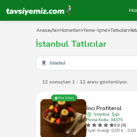
Tavsiyemiz Anasayfa
Hiz
Anasayfa
>
Hizmetler
>
Yeme-İçme
>
Tatlıcılar
>
İst
İstanbul Tatlıcılar
Şehir seçin
12 sonuçtan 1 - 12 arası gösteriliyor.
Öne Çıkan
İnci Profiterol
İstanbul, Şişli
Posta Kodu: 34375
0.0 (0)
Fiyat Aralığı: 0,00 ₺ - 0,00