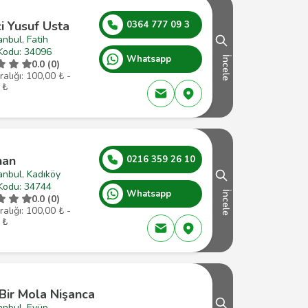
ci Yusuf Usta
0364 777 09 3
anbul, Fatih
Kodu: 34096
Whatsapp
İncele
0.0 (0)
ralığı: 100,00 ₺ -
 ₺
han
0216 359 26 10
anbul, Kadıköy
Kodu: 34744
Whatsapp
İncele
0.0 (0)
ralığı: 100,00 ₺ -
 ₺
 Bir Mola Nişanca
anbul, Eyüp