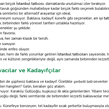
nan birçok
İstanbul tatlıcısı
, damaklarda unutulmaz izler bırakıyor.
 tavuk göğsünden muhallebiye kadar birçok farklı seçenek bulabilirsini
serinletici bir alternatif arayanlar için ideal.
 deneyim sunuyor. Baklava, kadayıf, künefe gibi seçenekler,
en iyi tat
ı
, birbirinden farklı yöresel tarifleri ustalıkla hazırlıyor.
çenekler şu şekilde:
n favorisi.
va, her zaman klasik bir tercih.
m sunuyor.
inde enfes oluyor.
alan, hem de farklı yorumlar getiren
İstanbul tatlıcıları
sayesinde, h
 ve kültürel zenginlikleriyle değil, aynı zamanda birbirinden lezzetl
acılar ve Kadayıfçılar
 biri de şüphesiz baklava ve kadayıf. Özellikle
şerbetli tatlı
sevenler 
leri hangileri? Gelin, beraber göz atalım.
yor. Karaköy Güllüoğlu, kuşkusuz ilk akla gelenlerden. Yılların tecr
üoğlu değil, farklı semtlerde de birbirinden lezzetli baklavacılar m
ı. Künefeye benzeyen, tel kadayıfın sıcak şerbetle buluşmasıyla ol