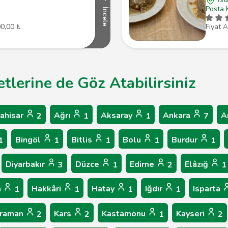
Posta 
İncele
00,00 ₺
Fiyat A
metlerine de Göz Atabilirsiniz
ahisar
Ağrı
Aksaray
Ankara
A
2
1
1
7
Bingöl
Bitlis
Bolu
Burdur
1
1
1
1
1
Diyarbakır
Düzce
Edirne
Elâzığ
3
1
2
1
n
Hakkâri
Hatay
Iğdır
Isparta
1
1
1
1
raman
Kars
Kastamonu
Kayseri
2
2
1
2