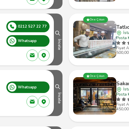
Öne Çıkan
Tatlı
0212 527 22 77
İst
Posta 
Whatsapp
İncele
Fiyat A
500,00
Öne Çıkan
Sakar
Whatsapp
İst
Posta 
İncele
Fiyat A
450,00