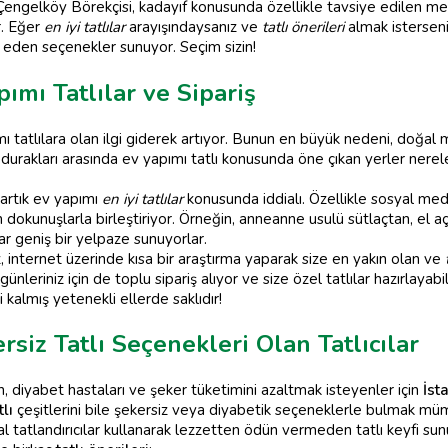
. Çengelköy Börekçisi, kadayıf konusunda özellikle tavsiye edilen me
r. Eğer
en iyi tatlılar
arayışındaysanız ve
tatlı önerileri
almak isterseni
 eden seçenekler sunuyor. Seçim sizin!
ımı Tatlılar ve Sipariş
ımı tatlılara olan ilgi giderek artıyor. Bunun en büyük nedeni, doğal
t durakları arasında ev yapımı tatlı konusunda öne çıkan yerler nere
 artık ev yapımı
en iyi tatlılar
konusunda iddialı. Özellikle sosyal me
n dokunuşlarla birleştiriyor. Örneğin, anneanne usulü sütlaçtan, el 
r geniş bir yelpaze sunuyorlar.
 internet üzerinde kısa bir araştırma yaparak size en yakın olan ve
 günleriniz için de toplu sipariş alıyor ve size özel tatlılar hazırlaya
kalmış yetenekli ellerde saklıdır!
rsiz Tatlı Seçenekleri Olan Tatlıcılar
 diyabet hastaları ve şeker tüketimini azaltmak isteyenler için
İsta
tlı
çeşitlerini bile şekersiz veya diyabetik seçeneklerle bulmak m
 tatlandırıcılar kullanarak lezzetten ödün vermeden tatlı keyfi sun