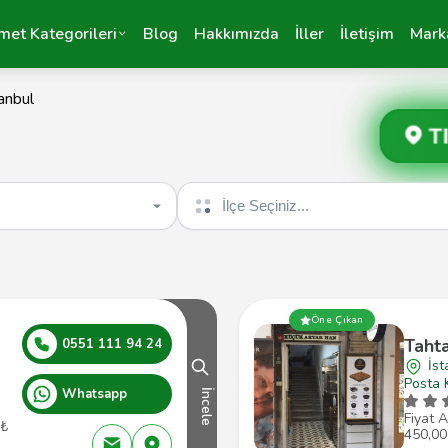
met Kategorileri
Blog
Hakkımızda
İller
İletişim
Mark
anbul
T
İlçe seçin
Öne Çıkan
Tahta
0551 111 94 24
İst
Posta 
Whatsapp
İncele
Fiyat A
 ₺
450,00