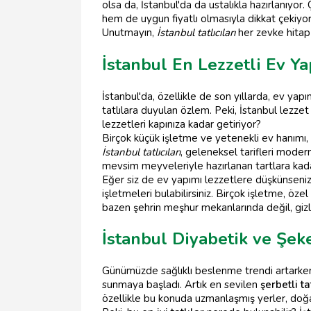
olsa da, İstanbul'da da ustalıkla hazırlanıyor
hem de uygun fiyatlı olmasıyla dikkat çekiyo
Unutmayın,
İstanbul tatlıcıları
her zevke hitap
İstanbul En Lezzetli Ev Yap
İstanbul'da, özellikle de son yıllarda, ev yap
tatlılara duyulan özlem. Peki, İstanbul lezze
lezzetleri kapınıza kadar getiriyor?
Birçok küçük işletme ve yetenekli ev hanımı,
İstanbul tatlıcıları
, geleneksel tarifleri moder
mevsim meyveleriyle hazırlanan tartlara kada
Eğer siz de ev yapımı lezzetlere düşkünseniz,
işletmeleri bulabilirsiniz. Birçok işletme, özel
bazen şehrin meşhur mekanlarında değil, gizli 
İstanbul Diyabetik ve Şeke
Günümüzde sağlıklı beslenme trendi artarken,
sunmaya başladı. Artık en sevilen
şerbetli ta
özellikle bu konuda uzmanlaşmış yerler, doğal