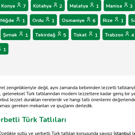
Konya
Kütahya
Malatya
Manisa
7
2
1
3
Niğde
Ordu
Osmaniye
Rize
S
1
1
6
1
Şırnak
Tekirdağ
Tokat
Trabzon
1
5
1
4
1
el zenginlikleriyle değil, aynı zamanda birbirinden lezzetli tatlılar
rı, geleneksel Türk tatlılarından modern lezzetlere kadar geniş bir 
anbul lezzet durakları nerelerdir ve hangi tatlı önerilerini değerlendi
lmaması gereken mekanları ve ipuçlarını derledik.
rbetli Türk Tatlıları
 Özellikle sütlü ve şerbetli Türk tatlıları konusunda sayısız
İstanbul l