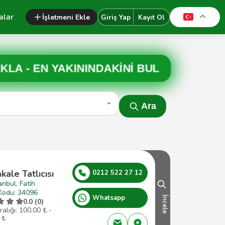
alar
İşletmeni Ekle
Giriş Yap
Kayıt Ol
IKLA -
EN YAKININDAKİNİ BUL
Ara
kale Tatlıcısı
0212 522 27 12
anbul, Fatih
Kodu: 34096
Whatsapp
İncele
0.0 (0)
ralığı: 100,00 ₺ -
 ₺