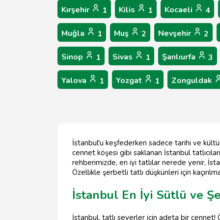
Kırşehir
Kilis
Kocaeli
1
1
4
Muğla
Muş
Nevşehir
1
2
2
Sinop
Sivas
Şanlıurfa
1
1
3
Yalova
Yozgat
Zonguldak
1
1
İstanbul'u keşfederken sadece tarihi ve kültür
cennet köşesi gibi saklanan İstanbul tatlıcıla
rehberimizde, en iyi tatlılar nerede yenir, İst
Özellikle şerbetli tatlı düşkünleri için kaçırı
İstanbul En İyi Sütlü ve Şe
İstanbul, tatlı severler için adeta bir cennet!