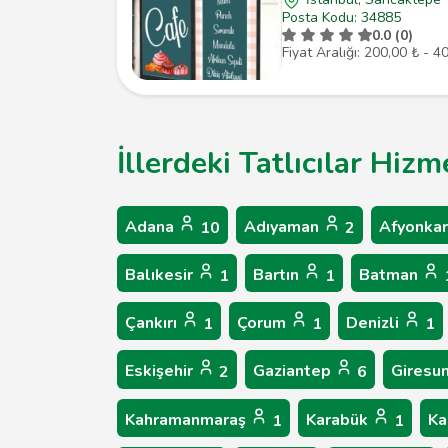
Posta Kodu: 34885
0.0 (0)
Fiyat Aralığı: 200,00 ₺ - 4
İllerdeki Tatlıcılar Hiz
Adana
Adıyaman
Afyonkar
10
2
Balıkesir
Bartın
Batman
1
1
Çankırı
Çorum
Denizli
1
1
1
Eskişehir
Gaziantep
Giresu
2
6
Kahramanmaraş
Karabük
Ka
1
1