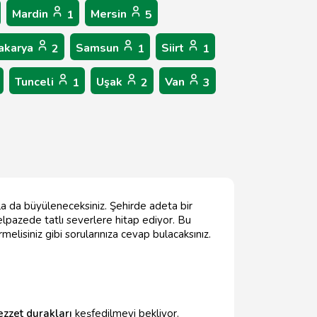
Mardin
Mersin
1
5
akarya
Samsun
Siirt
2
1
1
Tunceli
Uşak
Van
1
2
3
ıyla da büyüleneceksiniz. Şehirde adeta bir
yelpazede tatlı severlere hitap ediyor. Bu
rmelisiniz gibi sorularınıza cevap bulacaksınız.
ezzet durakları
keşfedilmeyi bekliyor.