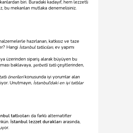
kanlardan biri. Buradaki kadayıf, hem lezzetli
z, bu mekanları mutlaka denemelisiniz.
 malzemelerle hazırlanan, katkısız ve taze
ler? Hangi
İstanbul tatlıcıları
, ev yapımı
dya üzerinden sipariş alarak büyüyen bu
açması baklavaya,
şerbetli tatlı
çeşitlerinden,
tatlı önerileri
konusunda iyi yorumlar alan
biliyor. Unutmayın,
İstanbul'daki en iyi tatlılar
nbul tatlıcıları
da farklı alternatifler
ümkün.
İstanbul lezzet durakları
arasında,
uyor.