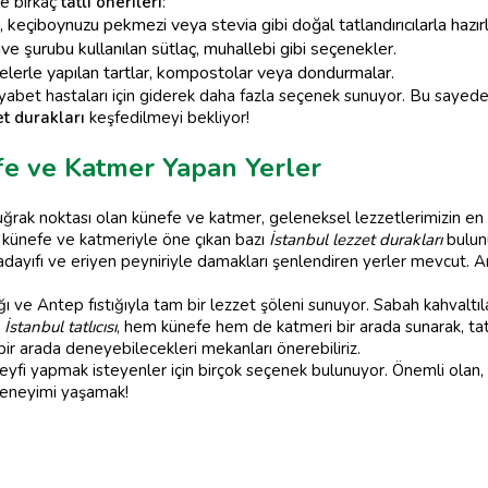
te birkaç
tatlı önerileri
:
keçiboynuzu pekmezi veya stevia gibi doğal tatlandırıcılarla hazırla
e şurubu kullanılan sütlaç, muhallebi gibi seçenekler.
erle yapılan tartlar, kompostolar veya dondurmalar.
diyabet hastaları için giderek daha fazla seçenek sunuyor. Bu sayede
et durakları
keşfedilmeyi bekliyor!
fe ve Katmer Yapan Yerler
ğrak noktası olan künefe ve katmer, geleneksel lezzetlerimizin en s
 künefe ve katmeriyle öne çıkan bazı
İstanbul lezzet durakları
bulun
 kadayıfı ve eriyen peyniriyle damakları şenlendiren yerler mevcut.
ı ve Antep fıstığıyla tam bir lezzet şöleni sunuyor. Sabah kahvaltıl
k
İstanbul tatlıcısı
, hem künefe hem de katmeri bir arada sunarak, tat
i bir arada deneyebilecekleri mekanları önerebiliriz.
keyfi yapmak isteyenler için birçok seçenek bulunuyor. Önemli olan
deneyimi yaşamak!