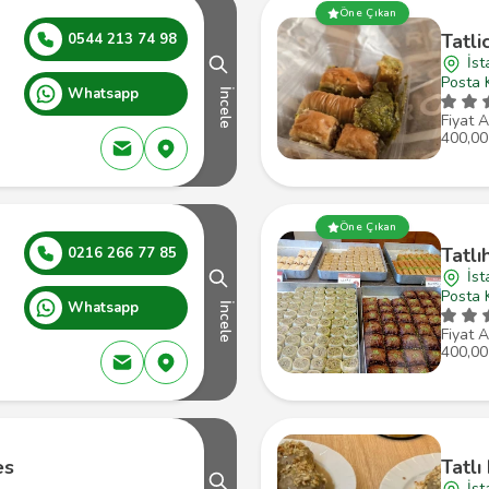
Öne Çıkan
Tatli
0544 213 74 98
İst
Posta 
Whatsapp
İncele
Fiyat A
400,00
Öne Çıkan
Tatlı
0216 266 77 85
İst
Posta 
Whatsapp
İncele
Fiyat A
400,00
es
Tatlı
İst