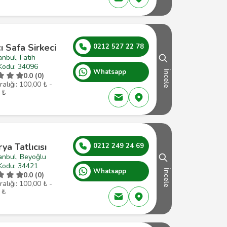
cı Safa Sirkeci
0212 527 22 78
anbul, Fatih
Kodu: 34096
Whatsapp
İncele
0.0 (0)
ralığı: 100,00 ₺ -
 ₺
ya Tatlıcısı
0212 249 24 69
anbul, Beyoğlu
Kodu: 34421
Whatsapp
İncele
0.0 (0)
ralığı: 100,00 ₺ -
 ₺