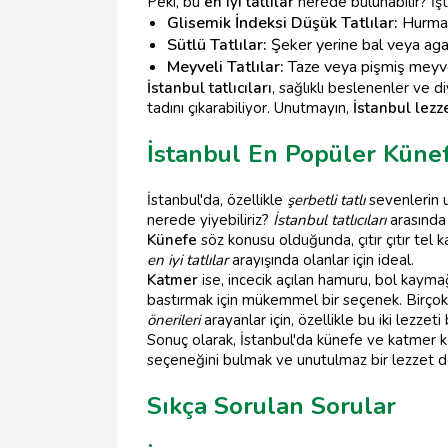
Peki, bu
en iyi tatlılar
nerede bulunabilir? İş
Glisemik İndeksi Düşük Tatlılar:
Hurma, 
Sütlü Tatlılar:
Şeker yerine bal veya agav
Meyveli Tatlılar:
Taze veya pişmiş meyvel
İstanbul tatlıcıları
, sağlıklı beslenenler ve 
tadını çıkarabiliyor. Unutmayın,
İstanbul lezz
İstanbul En Popüler Küne
İstanbul'da, özellikle
şerbetli tatlı
sevenlerin u
nerede yiyebiliriz?
İstanbul tatlıcıları
arasında
Künefe
söz konusu olduğunda, çıtır çıtır tel
en iyi tatlılar
arayışında olanlar için ideal.
Katmer
ise, incecik açılan hamuru, bol kaymağ
bastırmak için mükemmel bir seçenek. Birço
önerileri
arayanlar için, özellikle bu iki lezzet
Sonuç olarak, İstanbul'da künefe ve katmer 
seçeneğini bulmak ve unutulmaz bir lezzet 
Sıkça Sorulan Sorular