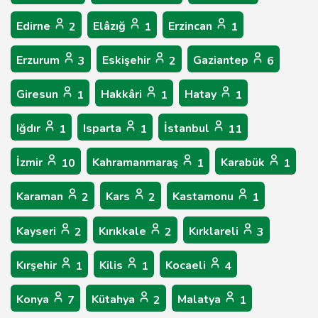
Edirne
Elâzığ
Erzincan
2
1
1
Erzurum
Eskişehir
Gaziantep
3
2
6
Giresun
Hakkâri
Hatay
1
1
1
Iğdır
Isparta
İstanbul
1
1
11
İzmir
Kahramanmaraş
Karabük
10
1
1
Karaman
Kars
Kastamonu
2
2
1
Kayseri
Kırıkkale
Kırklareli
2
2
3
Kırşehir
Kilis
Kocaeli
1
1
4
Konya
Kütahya
Malatya
7
2
1