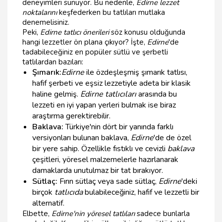
deneyimleri sunuyor. Bu nedenle,
Edirne lezzet
noktalarını
keşfederken bu tatlıları mutlaka
denemelisiniz.
Peki,
Edirne tatlıcı önerileri
söz konusu olduğunda
hangi lezzetler ön plana çıkıyor? İşte,
Edirne
'de
tadabileceğiniz en popüler sütlü ve şerbetli
tatlılardan bazıları:
Şımarık:
Edirne
ile özdeşleşmiş şımarık tatlısı,
hafif şerbeti ve eşsiz lezzetiyle adeta bir klasik
haline gelmiş.
Edirne tatlıcıları
arasında bu
lezzeti en iyi yapan yerleri bulmak ise biraz
araştırma gerektirebilir.
Baklava:
Türkiye'nin dört bir yanında farklı
versiyonları bulunan baklava,
Edirne
'de de özel
bir yere sahip. Özellikle fıstıklı ve cevizli
baklava
çeşitleri, yöresel malzemelerle hazırlanarak
damaklarda unutulmaz bir tat bırakıyor.
Sütlaç:
Fırın sütlaç veya sade sütlaç,
Edirne
'deki
birçok
tatlıcıda
bulabileceğiniz, hafif ve lezzetli bir
alternatif.
Elbette,
Edirne'nin yöresel tatlıları
sadece bunlarla