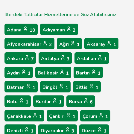
İllerdeki Tatlıcılar Hizmetlerine de Göz Atabilirsiniz
Adana
Adıyaman
10
2
Afyonkarahisar
Ağrı
Aksaray
2
1
1
Ankara
Antalya
Ardahan
7
3
1
Aydın
Balıkesir
Bartın
1
1
1
Batman
Bingöl
Bitlis
1
1
1
Bolu
Burdur
Bursa
1
1
6
Çanakkale
Çankırı
Çorum
1
1
1
Denizli
Diyarbakır
Düzce
1
3
1