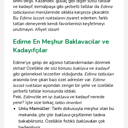
sınırlı değil. Kazandibi, güllaç gibi diğer sütlü tatlılar
ve kadayıf, kemalpaşa gibi şerbetli tatlılar da
Edirne
tatlıcılarının
menülerinde sıklıkla karşınıza çıkacaktır.
Bu
Edirne lezzet noktalarını
ziyaret ederken, farklı
tatları deneyerek kendi favorilerinizi keşfetmeyi
unutmayın. Afiyet olsun!
Edirne En Meşhur Baklavacılar ve
Kadayıfçılar
Edirne'ye gelip de ağzınızı tatlandırmadan dönmek
olmaz! Özellikle de söz konusu
baklava
ve
kadayıf
gibi geleneksel lezzetler olduğunda,
Edirne tatlıcıları
arasında öne çıkan bazı özel adresler var.
Edirne
lezzet noktalar
ı açısından zengin bir şehir ve özellikle
şerbetli tatlılar konusunda iddialı.
Peki,
Edirne
’de en iyi
baklava
ve kadayıf nerede
yenir? İşte size birkaç
tatlıcı önerileri
:
Unlu Mamüller:
Tarihi dokusuyla meşhur olan bu
mekanda, çıtır çıtır
baklava
çeşitlerinin tadına
bakabilirsiniz. Özellikle fıstıklı
baklava
ları çok
beğeniliyor.