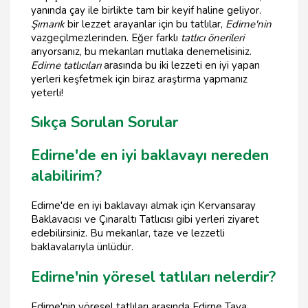
yanında çay ile birlikte tam bir keyif haline geliyor.
Şımarık
bir lezzet arayanlar için bu tatlılar,
Edirne'nin
vazgeçilmezlerinden. Eğer farklı
tatlıcı önerileri
arıyorsanız, bu mekanları mutlaka denemelisiniz.
Edirne tatlıcıları
arasında bu iki lezzeti en iyi yapan
yerleri keşfetmek için biraz araştırma yapmanız
yeterli!
Sıkça Sorulan Sorular
Edirne'de en iyi baklavayı nereden
alabilirim?
Edirne'de en iyi baklavayı almak için Kervansaray
Baklavacısı ve Çınaraltı Tatlıcısı gibi yerleri ziyaret
edebilirsiniz. Bu mekanlar, taze ve lezzetli
baklavalarıyla ünlüdür.
Edirne'nin yöresel tatlıları nelerdir?
Edirne'nin yöresel tatlıları arasında Edirne Tava