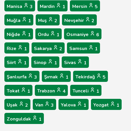
Manisa
Mardin
Mersin
3
1
5
Muğla
Muş
Nevşehir
1
2
2
Niğde
Ordu
Osmaniye
1
1
6
Rize
Sakarya
Samsun
1
2
1
Siirt
Sinop
Sivas
1
1
1
Şanlıurfa
Şırnak
Tekirdağ
3
1
5
Tokat
Trabzon
Tunceli
1
4
1
Uşak
Van
Yalova
Yozgat
2
3
1
1
Zonguldak
1