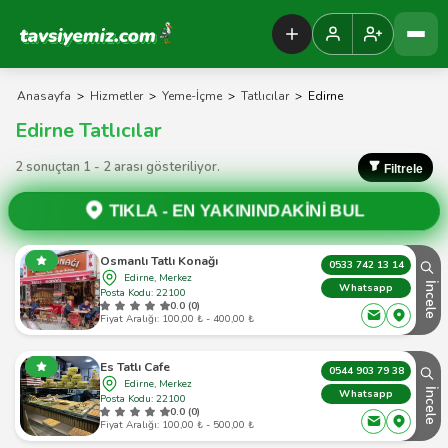
Tavsiyemiz Anasayfa
Anasayfa
>
Hizmetler
>
Yeme-İçme
>
Tatlıcılar
>
Edirne
Edirne Tatlıcılar
2 sonuçtan 1 - 2 arası gösteriliyor.
Filtrele
TIKLA -
EN YAKININDAKİNİ BUL
Osmanlı Tatlı Konağı
0533 742 13 14
Edirne, Merkez
İncele
Whatsapp
Posta Kodu: 22100
0.0 (0)
Fiyat Aralığı: 100,00 ₺ - 400,00 ₺
Es Tatlı Cafe
0544 903 79 38
Edirne, Merkez
İncele
Whatsapp
Posta Kodu: 22100
0.0 (0)
Fiyat Aralığı: 100,00 ₺ - 500,00 ₺