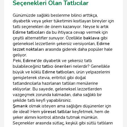
Seçenekleri Olan Tatlıcılar
Günümüzde sağlıklı beslenme bilinci arttıkça,
diyabetik veya şeker tüketimini kısıtlayan bireyler için
tatlı seçenekleri de önem kazanıyor. Neyse ki artık
Edirne tatlıcıları
da bu ihtiyaca cevap vermek için
çeşitli alternatifler sunuyor. Özellikle
baklava
gibi
geleneksel lezzetlerin şekersiz versiyonları,
Edirne
lezzet noktaları
arasında giderek daha popüler hale
geliyor.
Peki,
Edirne
'de diyabetik ve şekersiz tatlı
bulabileceğiniz
tatlıcı önerileri
nelerdir? Genellikle
büyük ve köklü
Edirne tatlıcıları
, ürün yelpazelerini
genişleterek stevia, eritritol gibi doğal
tatlandırıcılarla hazırlanan tatlıları menülerine
ekliyorlar. Bu sayede, geleneksel lezzetlerden
vazgeçmek zorunda kalmadan, daha sağlıklı bir
şekilde tatlı keyfi yapabilirsiniz.
Şımarık
olmak isteyen ama sağlığını düşünenler için
de ideal! Hem
yöresel tatlılar
keşfetmek, hem de
şeker alımını kontrol altında tutmak mümkün.
Seçenekler arasında sütlaç, keşkül gibi sütlü tatlıların