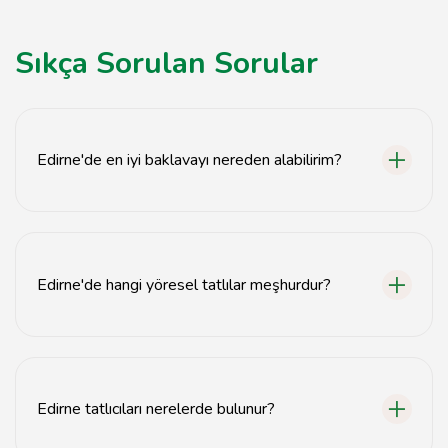
Sıkça Sorulan Sorular
Edirne'de en iyi baklavayı nereden alabilirim?
Edirne'de en iyi baklavayı yerel tatlıcılardan, özellikle
de tarihi mekanlardan alabilirsiniz.
Edirne'de hangi yöresel tatlılar meşhurdur?
Edirne'de en meşhur yöresel tatlılar arasında Edirne
tava ciğeri, sütlaç ve badem ezmesi bulunmaktadır.
Edirne tatlıcıları nerelerde bulunur?