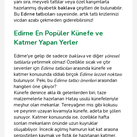
yanı sıra, meyveli tatlılar veya özel karışımlarla
hazırlanmış diyabetik
baklava
çeşitleri de bulunabilir.
Bu
Edirne tatlıcıları
sayesinde, artık tatlı krizlerinizi
vicdan azabı çekmeden giderebilirsiniz!
Edirne En Popüler Künefe ve
Katmer Yapan Yerler
Edirne'ye gelip de sadece
baklava
ve diğer
yöresel
tatlılarla
yetinmek olmaz! Özellikle sıcak ve çıtır
sevenler için
Edirne tatlıcıları
arasında künefe ve
katmer konusunda iddialı birçok
Edirne lezzet noktası
bulunuyor. Peki, bu
Edirne tatlıcı önerileri
arasından
hangileri öne çıkıyor?
Künefe denince akla ilk gelenlerden biri, taze
malzemelerle hazırlanan Hatay usulü künefeleriyle
meşhur olan mekanlar. Tereyağının mis gibi kokusu
ve peynirin uzayan kıvamıyla künefe, adeta bir şölen
sunuyor. Katmer konusunda ise, özellikle hafta
sonları mekanların önünde uzun kuyruklar
oluşabiliyor. İncecik açılmış hamurun kat kat arasına
serpiştirilen kaymak ve fıstık ile hazırlanan katmer,