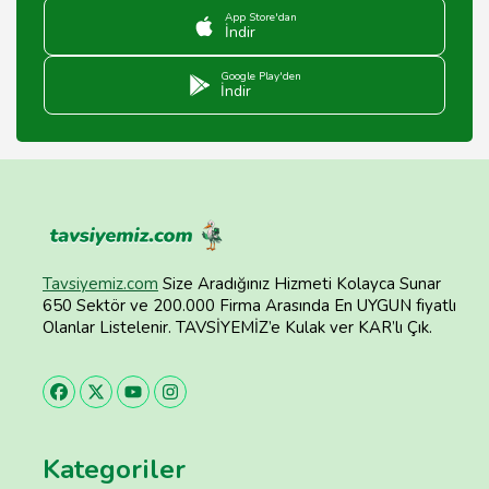
App Store'dan
İndir
Google Play'den
İndir
Tavsiyemiz.com
Size Aradığınız Hizmeti Kolayca Sunar
650 Sektör ve 200.000 Firma Arasında En UYGUN fiyatlı
Olanlar Listelenir. TAVSİYEMİZ’e Kulak ver KAR’lı Çık.
Kategoriler