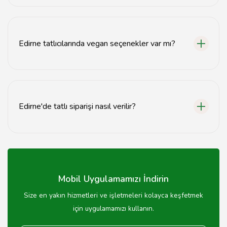
Edirne tatlıcıları genellikle şehir merkezinde ve turistik
bölgelerde yoğunlaşmaktadır.
Edirne tatlıcılarında vegan seçenekler var mı?
Bazı Edirne tatlıcılarında vegan tatlı seçenekleri
bulunmaktadır, ancak önceden kontrol etmekte fayda
var.
Edirne'de tatlı siparişi nasıl verilir?
Edirne'deki tatlıcılardan telefonla veya online sipariş
vererek tatlı alabilirsiniz.
Mobil Uygulamamızı İndirin
Size en yakın hizmetleri ve işletmeleri kolayca keşfetmek
için uygulamamızı kullanın.