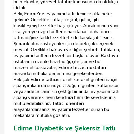
bu mekanlar,
yöresel tatlılar
konusunda da oldukça
iddialı.
Peki,
Edirne'de
ev yapımı tatlı denince akla neler
geliyor? Öncelikle sütlaç, keşkül, güllaç gibi
klasikleşmiş lezzetler başı çekiyor. Ancak bunun yanı
sıra, yöreye özgü tariflerle hazırlanan, daha önce
tatmadığınız farklı lezzetlerle de karşılaşabilirsiniz.
Şımarık
olmak isteyenler için de pek çok seçenek
mevcut. Özellikle baklava ve diğer şerbetli tatlılarda,
ev yapımı tariflerin lezzeti bir başka oluyor.
Baklava
ustalarının özenle hazırladığı, çıtır çıtır ve bol
malzemeli baklavalar,
Edirne lezzet noktaları
arasında mutlaka denenmesi gerekenlerden.
Pek çok
Edirne tatlıcısı
, özellikle özel günleriniz için
sipariş imkanı da sunuyor. Doğum günleri, kutlamalar
veya sadece canınızın çektiği bir anda, ev yapımı tatlı
siparişi vererek, hem kendinizi hem de sevdiklerinizi
mutlu edebilirsiniz.
Tatlıcı önerileri
arayanlardansanız, ev yapımı lezzetler sunan bu
mekanlara mutlaka göz atın.
Edirne Diyabetik ve Şekersiz Tatlı