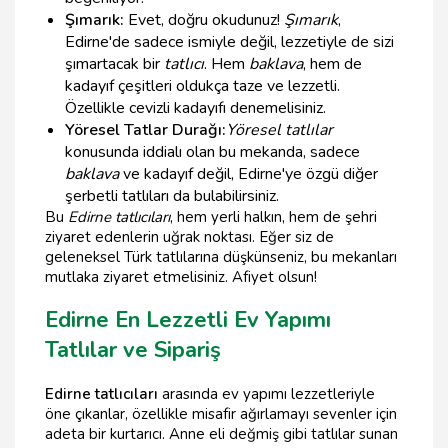
Şımarık:
Evet, doğru okudunuz!
Şımarık
,
Edirne'de sadece ismiyle değil, lezzetiyle de sizi
şımartacak bir
tatlıcı
. Hem
baklava
, hem de
kadayıf çeşitleri oldukça taze ve lezzetli.
Özellikle cevizli kadayıfı denemelisiniz.
Yöresel Tatlar Durağı:
Yöresel tatlılar
konusunda iddialı olan bu mekanda, sadece
baklava
ve kadayıf değil, Edirne'ye özgü diğer
şerbetli tatlıları da bulabilirsiniz.
Bu
Edirne tatlıcıları
, hem yerli halkın, hem de şehri
ziyaret edenlerin uğrak noktası. Eğer siz de
geleneksel Türk tatlılarına düşkünseniz, bu mekanları
mutlaka ziyaret etmelisiniz. Afiyet olsun!
Edirne En Lezzetli Ev Yapımı
Tatlılar ve Sipariş
Edirne tatlıcıları
arasında ev yapımı lezzetleriyle
öne çıkanlar, özellikle misafir ağırlamayı sevenler için
adeta bir kurtarıcı. Anne eli değmiş gibi tatlılar sunan