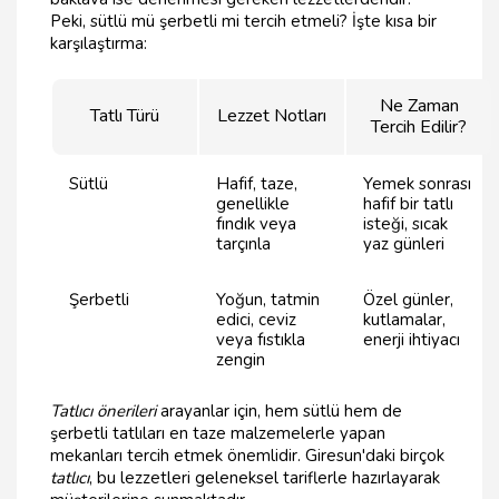
Peki, sütlü mü şerbetli mi tercih etmeli? İşte kısa bir
karşılaştırma:
Ne Zaman
Tatlı Türü
Lezzet Notları
Tercih Edilir?
Sütlü
Hafif, taze,
Yemek sonrası
genellikle
hafif bir tatlı
fındık veya
isteği, sıcak
tarçınla
yaz günleri
Şerbetli
Yoğun, tatmin
Özel günler,
edici, ceviz
kutlamalar,
veya fıstıkla
enerji ihtiyacı
zengin
Tatlıcı önerileri
arayanlar için, hem sütlü hem de
şerbetli tatlıları en taze malzemelerle yapan
mekanları tercih etmek önemlidir. Giresun'daki birçok
tatlıcı
, bu lezzetleri geleneksel tariflerle hazırlayarak