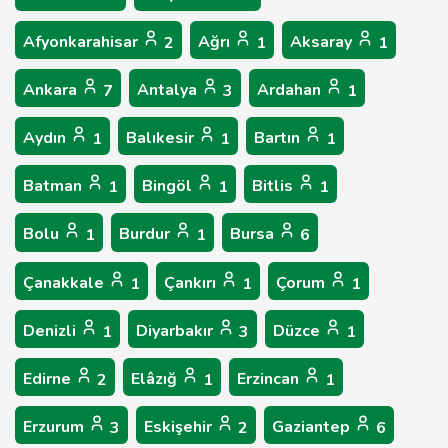
Afyonkarahisar
Ağrı
Aksaray
2
1
1
Ankara
Antalya
Ardahan
7
3
1
Aydın
Balıkesir
Bartın
1
1
1
Batman
Bingöl
Bitlis
1
1
1
Bolu
Burdur
Bursa
1
1
6
Çanakkale
Çankırı
Çorum
1
1
1
Denizli
Diyarbakır
Düzce
1
3
1
Edirne
Elâzığ
Erzincan
2
1
1
Erzurum
Eskişehir
Gaziantep
3
2
6