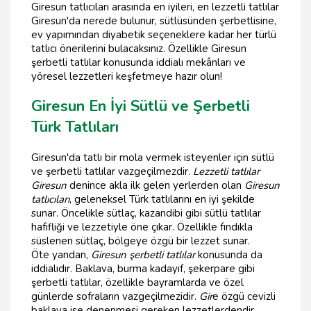
Giresun tatlıcıları arasında en iyileri, en lezzetli tatlılar
Giresun'da nerede bulunur, sütlüsünden şerbetlisine,
ev yapımından diyabetik seçeneklere kadar her türlü
tatlıcı önerilerini bulacaksınız. Özellikle Giresun
şerbetli tatlılar konusunda iddialı mekânları ve
yöresel lezzetleri keşfetmeye hazır olun!
Giresun En İyi Sütlü ve Şerbetli
Türk Tatlıları
Giresun'da tatlı bir mola vermek isteyenler için sütlü
ve şerbetli tatlılar vazgeçilmezdir.
Lezzetli tatlılar
Giresun
denince akla ilk gelen yerlerden olan
Giresun
tatlıcıları
, geleneksel Türk tatlılarını en iyi şekilde
sunar. Öncelikle sütlaç, kazandibi gibi sütlü tatlılar
hafifliği ve lezzetiyle öne çıkar. Özellikle fındıkla
süslenen sütlaç, bölgeye özgü bir lezzet sunar.
Öte yandan,
Giresun şerbetli tatlılar
konusunda da
iddialıdır. Baklava, burma kadayıf, şekerpare gibi
şerbetli tatlılar, özellikle bayramlarda ve özel
günlerde sofraların vazgeçilmezidir.
Gir
e özgü cevizli
baklava ise denenmesi gereken lezzetlerdendir.