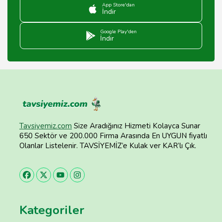
App Store'dan
İndir
Google Play'den
İndir
Tavsiyemiz.com
Size Aradığınız Hizmeti Kolayca Sunar
650 Sektör ve 200.000 Firma Arasında En UYGUN fiyatlı
Olanlar Listelenir. TAVSİYEMİZ’e Kulak ver KAR’lı Çık.
Kategoriler