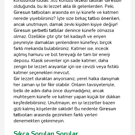
konusunda iddialı. Söz konusu
lezetli tatlılar Giresun
olduğunda, bu iki lezzet akla ilk gelenlerden. Peki,
Giresun tatlıcıları
arasında en iyi künefe ve katmeri
nerede yiyebilirsiniz? İşte size birkaç
tatlıcı önerileri
,
ancak unutmayın, damak zevki kişiden kişiye değişir!
Giresun şerbetli tatlılar
denince künefe olmazsa
olmaz. Özellikle çıtır çıtır tel kadayıfı ve eriyen
peyniriyle damakları şenlendiren künefeyi, birçok
farklı mekanda bulabilirsiniz. Katmer ise, incecik
açılmış hamuru ve bol tereyağı ile tam bir enerji
deposu. Klasik sevenler için sade katmer, daha
zengin bir lezzet arayanlar için ise cevizli veya fıstıklı
katmer seçenekleri mevcut.
Gir
lezzet durakları arıyorsanız, yerel halka danışmak
her zaman iyi bir fikir olabilir. Onların tavsiyeleriyle,
belki de adını daha önce duymadığınız, ancak
muhteşem künefe ve katmer yapan küçük bir dükkan
keşfedebilirsiniz. Unutmayın, en iyi lezzetler bazen
gizli kalmış köşelerde saklıdır! Bu nedenle
Giresun
tatlıcıları
arasında gezinirken farklı yerleri
denemekten çekinmeyin.
Sıkça Sorulan Sorular