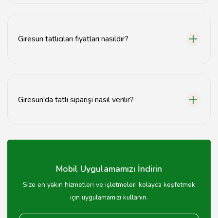
Giresun'daki birçok tatlıcı, taze ve lezzetli şerbetli
tatlılar sunmaktadır.
Giresun tatlıcıları fiyatları nasıldır?
Giresun tatlıcılarında fiyatlar, tatlının türüne ve
boyutuna göre değişiklik göstermektedir.
Giresun'da tatlı siparişi nasıl verilir?
Giresun'daki tatlıcılardan telefonla veya online sipariş
vererek tatlı alabilirsiniz.
Mobil Uygulamamızı İndirin
Size en yakın hizmetleri ve işletmeleri kolayca keşfetmek
için uygulamamızı kullanın.