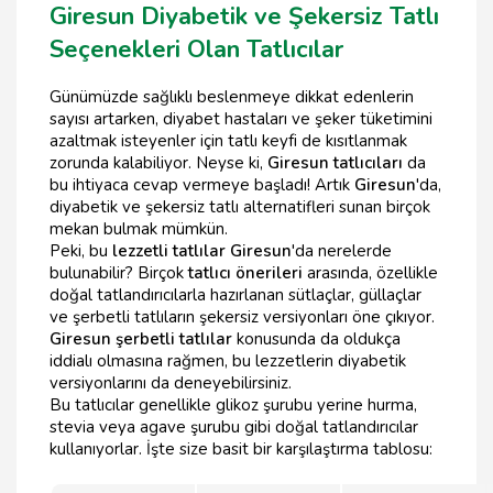
Giresun Diyabetik ve Şekersiz Tatlı
Seçenekleri Olan Tatlıcılar
Günümüzde sağlıklı beslenmeye dikkat edenlerin
sayısı artarken, diyabet hastaları ve şeker tüketimini
azaltmak isteyenler için tatlı keyfi de kısıtlanmak
zorunda kalabiliyor. Neyse ki,
Giresun tatlıcıları
da
bu ihtiyaca cevap vermeye başladı! Artık
Giresun
'da,
diyabetik ve şekersiz tatlı alternatifleri sunan birçok
mekan bulmak mümkün.
Peki, bu
lezzetli tatlılar Giresun
'da nerelerde
bulunabilir? Birçok
tatlıcı önerileri
arasında, özellikle
doğal tatlandırıcılarla hazırlanan sütlaçlar, güllaçlar
ve şerbetli tatlıların şekersiz versiyonları öne çıkıyor.
Giresun şerbetli tatlılar
konusunda da oldukça
iddialı olmasına rağmen, bu lezzetlerin diyabetik
versiyonlarını da deneyebilirsiniz.
Bu tatlıcılar genellikle glikoz şurubu yerine hurma,
stevia veya agave şurubu gibi doğal tatlandırıcılar
kullanıyorlar. İşte size basit bir karşılaştırma tablosu: