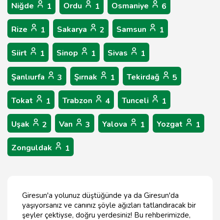
Niğde
Ordu
Osmaniye
1
1
6
Rize
Sakarya
Samsun
1
2
1
Siirt
Sinop
Sivas
1
1
1
Şanlıurfa
Şırnak
Tekirdağ
3
1
5
Tokat
Trabzon
Tunceli
1
4
1
Uşak
Van
Yalova
Yozgat
2
3
1
1
Zonguldak
1
Giresun'a yolunuz düştüğünde ya da Giresun'da
yaşıyorsanız ve canınız şöyle ağızları tatlandıracak bir
şeyler çektiyse, doğru yerdesiniz! Bu rehberimizde,