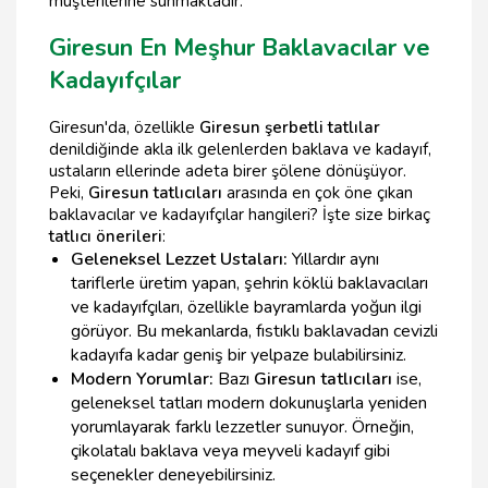
müşterilerine sunmaktadır.
Giresun En Meşhur Baklavacılar ve
Kadayıfçılar
Giresun'da, özellikle
Giresun şerbetli tatlılar
denildiğinde akla ilk gelenlerden baklava ve kadayıf,
ustaların ellerinde adeta birer şölene dönüşüyor.
Peki,
Giresun tatlıcıları
arasında en çok öne çıkan
baklavacılar ve kadayıfçılar hangileri? İşte size birkaç
tatlıcı önerileri
:
Geleneksel Lezzet Ustaları:
Yıllardır aynı
tariflerle üretim yapan, şehrin köklü baklavacıları
ve kadayıfçıları, özellikle bayramlarda yoğun ilgi
görüyor. Bu mekanlarda, fıstıklı baklavadan cevizli
kadayıfa kadar geniş bir yelpaze bulabilirsiniz.
Modern Yorumlar:
Bazı
Giresun tatlıcıları
ise,
geleneksel tatları modern dokunuşlarla yeniden
yorumlayarak farklı lezzetler sunuyor. Örneğin,
çikolatalı baklava veya meyveli kadayıf gibi
seçenekler deneyebilirsiniz.