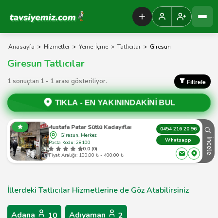
Tavsiyemiz Anasayfa
Anasayfa
>
Hizmetler
>
Yeme-İçme
>
Tatlıcılar
>
Giresun
Giresun Tatlıcılar
1 sonuçtan 1 - 1 arası gösteriliyor.
Filtrele
TIKLA -
EN YAKININDAKİNİ BUL
Mustafa Patar Sütlü Kadayıfları
0454 216 20 96
Giresun, Merkez
İncele
Whatsapp
Posta Kodu: 28100
0.0 (0)
Fiyat Aralığı: 100,00 ₺ - 400,00 ₺
İllerdeki Tatlıcılar Hizmetlerine de Göz Atabilirsiniz
Adana
Adıyaman
10
2