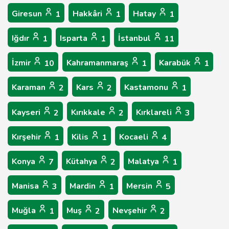
Giresun
Hakkâri
Hatay
1
1
1
Iğdır
Isparta
İstanbul
1
1
11
İzmir
Kahramanmaraş
Karabük
10
1
1
Karaman
Kars
Kastamonu
2
2
1
Kayseri
Kırıkkale
Kırklareli
2
2
3
Kırşehir
Kilis
Kocaeli
1
1
4
Konya
Kütahya
Malatya
7
2
1
Manisa
Mardin
Mersin
3
1
5
Muğla
Muş
Nevşehir
1
2
2