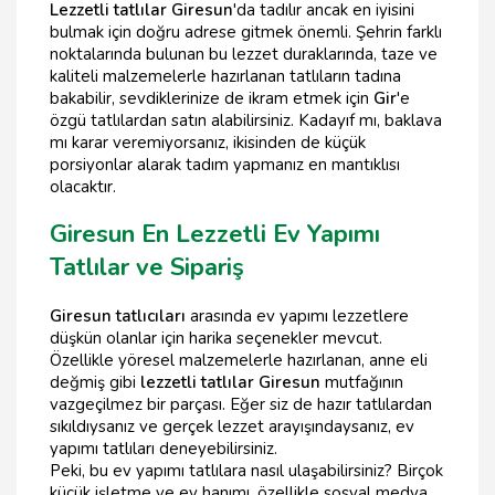
Lezzetli tatlılar Giresun
'da tadılır ancak en iyisini
bulmak için doğru adrese gitmek önemli. Şehrin farklı
noktalarında bulunan bu lezzet duraklarında, taze ve
kaliteli malzemelerle hazırlanan tatlıların tadına
bakabilir, sevdiklerinize de ikram etmek için
Gir
'e
özgü tatlılardan satın alabilirsiniz. Kadayıf mı, baklava
mı karar veremiyorsanız, ikisinden de küçük
porsiyonlar alarak tadım yapmanız en mantıklısı
olacaktır.
Giresun En Lezzetli Ev Yapımı
Tatlılar ve Sipariş
Giresun tatlıcıları
arasında ev yapımı lezzetlere
düşkün olanlar için harika seçenekler mevcut.
Özellikle yöresel malzemelerle hazırlanan, anne eli
değmiş gibi
lezzetli tatlılar Giresun
mutfağının
vazgeçilmez bir parçası. Eğer siz de hazır tatlılardan
sıkıldıysanız ve gerçek lezzet arayışındaysanız, ev
yapımı tatlıları deneyebilirsiniz.
Peki, bu ev yapımı tatlılara nasıl ulaşabilirsiniz? Birçok
küçük işletme ve ev hanımı, özellikle sosyal medya