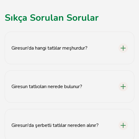
Sıkça Sorulan Sorular
Giresun'da hangi tatlılar meşhurdur?
Giresun'da en meşhur tatlılar arasında baklava, kuymak
ve pestil bulunmaktadır.
Giresun tatlıcıları nerede bulunur?
Giresun tatlıcıları genellikle şehir merkezinde ve turistik
bölgelerde yer almaktadır.
Giresun'da şerbetli tatlılar nereden alınır?