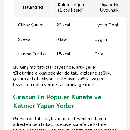
Kalori Değeri
Diyabetik
Tatlandırıcı
(1 çay kaşığı)
Uygunluk
Glikoz Şurubu
20 kcal
Uygun Değil
Stevia
0 kcal
Uygun
Hurma Şurubu
15 kcal
Orta
Bu
Gir
işimci tatlıcılar sayesinde, artık şeker
tüketimine dikkat edenler de tatlı krizlerine sağlıklı
çözümler bulabiliyor. Unutmayın, sağlıklı yaşam
lezzetten ödün vermek anlamına gelmez!
Giresun En Popüler Künefe ve
Katmer Yapan Yerler
Giresun'da tatlı keyfi yapmak isteyenlerin favori
adreslerinden birkaçı, özellikle künefe ve katmer