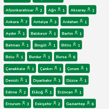
Afyonkarahisar
Ağrı
Aksaray
2
1
1
Ankara
Antalya
Ardahan
7
3
1
Aydın
Balıkesir
Bartın
1
1
1
Batman
Bingöl
Bitlis
1
1
1
Bolu
Burdur
Bursa
1
1
6
Çanakkale
Çankırı
Çorum
1
1
1
Denizli
Diyarbakır
Düzce
1
3
1
Edirne
Elâzığ
Erzincan
2
1
1
Erzurum
Eskişehir
Gaziantep
3
2
6