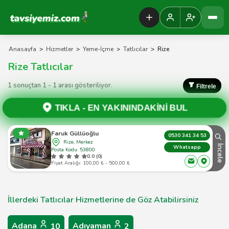
Tavsiyemiz Anasayfa
Anasayfa
>
Hizmetler
>
Yeme-İçme
>
Tatlıcılar
>
Rize
Rize Tatlıcılar
1 sonuçtan 1 - 1 arası gösteriliyor.
Filtrele
TIKLA -
EN YAKININDAKİNİ BUL
Faruk Güllüoğlu
0530 341 34 53
Rize, Merkez
İncele
Whatsapp
Posta Kodu: 53800
0.0 (0)
Fiyat Aralığı: 100,00 ₺ - 500,00 ₺
İllerdeki Tatlıcılar Hizmetlerine de Göz Atabilirsiniz
Adana
Adıyaman
10
2