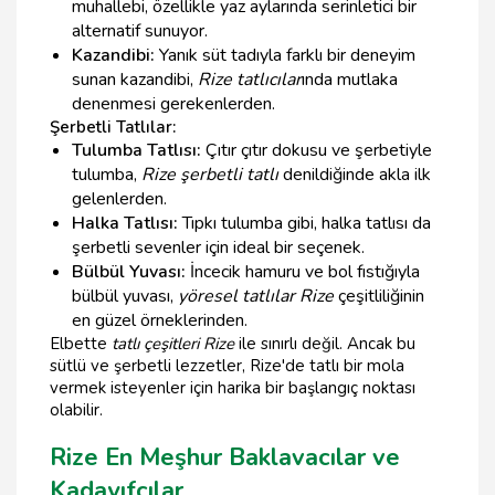
muhallebi, özellikle yaz aylarında serinletici bir
alternatif sunuyor.
Kazandibi:
Yanık süt tadıyla farklı bir deneyim
sunan kazandibi,
Rize tatlıcılar
ında mutlaka
denenmesi gerekenlerden.
Şerbetli Tatlılar:
Tulumba Tatlısı:
Çıtır çıtır dokusu ve şerbetiyle
tulumba,
Rize şerbetli tatlı
denildiğinde akla ilk
gelenlerden.
Halka Tatlısı:
Tıpkı tulumba gibi, halka tatlısı da
şerbetli sevenler için ideal bir seçenek.
Bülbül Yuvası:
İncecik hamuru ve bol fıstığıyla
bülbül yuvası,
yöresel tatlılar Rize
çeşitliliğinin
en güzel örneklerinden.
Elbette
tatlı çeşitleri Rize
ile sınırlı değil. Ancak bu
sütlü ve şerbetli lezzetler, Rize'de tatlı bir mola
vermek isteyenler için harika bir başlangıç noktası
olabilir.
Rize En Meşhur Baklavacılar ve
Kadayıfçılar