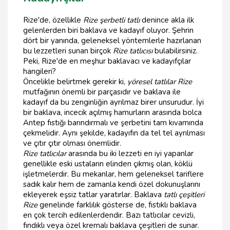
Rize'de, özellikle
Rize şerbetli tatlı
denince akla ilk
gelenlerden biri baklava ve kadayıf oluyor. Şehrin
dört bir yanında, geleneksel yöntemlerle hazırlanan
bu lezzetleri sunan birçok
Rize tatlıcısı
bulabilirsiniz.
Peki, Rize'de en meşhur baklavacı ve kadayıfçılar
hangileri?
Öncelikle belirtmek gerekir ki,
yöresel tatlılar Rize
mutfağının önemli bir parçasıdır ve baklava ile
kadayıf da bu zenginliğin ayrılmaz birer unsurudur. İyi
bir baklava, incecik açılmış hamurların arasında bolca
Antep fıstığı barındırmalı ve şerbetini tam kıvamında
çekmelidir. Aynı şekilde, kadayıfın da tel tel ayrılması
ve çıtır çıtır olması önemlidir.
Rize tatlıcılar
arasında bu iki lezzeti en iyi yapanlar
genellikle eski ustaların elinden çıkmış olan, köklü
işletmelerdir. Bu mekanlar, hem geleneksel tariflere
sadık kalır hem de zamanla kendi özel dokunuşlarını
ekleyerek eşsiz tatlar yaratırlar. Baklava
tatlı çeşitleri
Rize
genelinde farklılık gösterse de, fıstıklı baklava
en çok tercih edilenlerdendir. Bazı tatlıcılar cevizli,
fındıklı veya özel kremalı baklava çeşitleri de sunar.