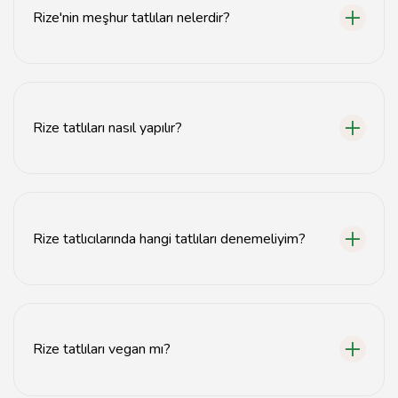
Rize'nin meşhur tatlıları nelerdir?
Rize'nin meşhur tatlıları arasında muhlama tatlısı, laz
böreği ve şerbetli tatlılar bulunmaktadır.
Rize tatlıları nasıl yapılır?
Rize tatlıları genellikle yöresel malzemelerle,
geleneksel tariflere göre hazırlanır.
Rize tatlıcılarında hangi tatlıları denemeliyim?
Rize tatlıcılarında laz böreği, muhlama tatlısı ve kadayıf
gibi tatlıları denemenizi öneririz.
Rize tatlıları vegan mı?