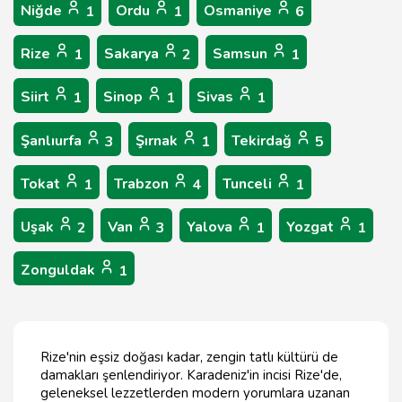
Niğde
Ordu
Osmaniye
1
1
6
Rize
Sakarya
Samsun
1
2
1
Siirt
Sinop
Sivas
1
1
1
Şanlıurfa
Şırnak
Tekirdağ
3
1
5
Tokat
Trabzon
Tunceli
1
4
1
Uşak
Van
Yalova
Yozgat
2
3
1
1
Zonguldak
1
Rize'nin eşsiz doğası kadar, zengin tatlı kültürü de
damakları şenlendiriyor. Karadeniz'in incisi Rize'de,
geleneksel lezzetlerden modern yorumlara uzanan