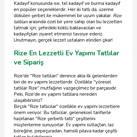
Kadayıf konusunda ise, tel kadayıf ve burma kadayıf
en popüler seçeneklerdir. Her iki tatlı da, üzerine
dökülen şerbet ile mükemmel bir uyum yakalar.
Rize
tatlıları
arasında özel bir yere sahip olan bu lezzetleri
tatmak için, şehirdeki köklü baklavacıları ve
kadayıfçıları ziyaret etmenizi tavsiye ederiz.
Unutmayın, gerçek lezzet ustaların elinden çıkar!
Rize En Lezzetli Ev Yapımı Tatlılar
ve Sipariş
Rize'de "Rize tatlıları" denince akla ilk gelenlerden
biri de ev yapımı lezzetlerdir. Özellikle "yöresel
tatlılar Rize" mutfağının vazgeçilmez bir parçasıdır.
Peki, Rize'de ev yapımı tatlılara nereden
ulaşabilirsiniz?
Birçok "Rize tatlıcılar" özellikle ev yapımı lezzetlere
önem veriyor. Bu tatlıcılar, geleneksel tariflerle
hazırlanan "Rize şerbetli tatlı" çeşitlerini
müşterilerine sunuyorlar. Ev yapımı sütlaçtan, laz
böreğine, pepeçuradan, hamsili pilava kadar çeşitli
tatları bulabilirsiniz.