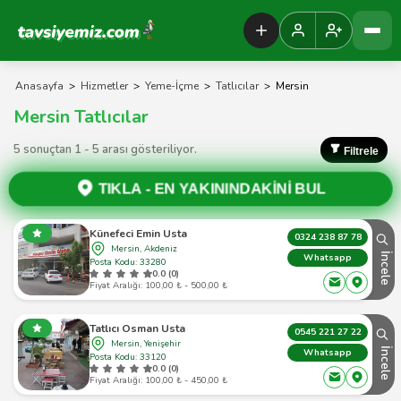
Tavsiyemiz Anasayfa
Anasayfa
>
Hizmetler
>
Yeme-İçme
>
Tatlıcılar
>
Mersin
Mersin Tatlıcılar
5 sonuçtan 1 - 5 arası gösteriliyor.
Filtrele
TIKLA -
EN YAKININDAKİNİ BUL
Künefeci Emin Usta
0324 238 87 78
Mersin, Akdeniz
İncele
Whatsapp
Posta Kodu: 33280
0.0 (0)
Fiyat Aralığı: 100,00 ₺ - 500,00 ₺
Tatlıcı Osman Usta
0545 221 27 22
Mersin, Yenişehir
İncele
Whatsapp
Posta Kodu: 33120
0.0 (0)
Fiyat Aralığı: 100,00 ₺ - 450,00 ₺