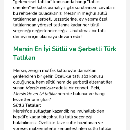
"geleneksel tatlılar" konusunda hangi "tatlıcı
önerileri"ne kulak asmalıyız gibi sorularınızın cevabını
bu rehberde bulacaksınız. Mersin'in meşhur sütlü
tatlılarından şerbetli lezzetlerine, ev yapımı özel
tatlılarından yöresel tatlarına kadar her türlü
seçeneği değerlendireceğiz. Unutulmaz bir tatlı
deneyimi için okumaya devam edin!
Mersin En İyi Sütlü ve Şerbetli Türk
Tatlıları
Mersin, zengin mutfak kültürüyle damakları
şenlendiren bir şehir. Özellikle tatlı söz konusu
olduğunda, hem sütlü hem de şerbetli alternatifler
sunan
Mersin tatlıcılar
adeta bir cennet. Peki,
Mersin'de en iyi tatlılar
nerede bulunur ve hangi
lezzetler öne çıkar?
Sütlü Tatlılar:
Mersin'de sütlaçtan kazandibine, muhallebiden
keşkül'e kadar birçok sütlü tatlı seçeneği
bulabilirsiniz. Özellikle taze sütle hazırlanan ve
yöresel malzemelerle zenginleştirilen sütlü tatlılar,