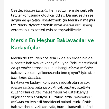
Özetle,
Mersin tatlıcılar
hem sütlü hem de şerbetli
tatlılar konusunda oldukça iddialı. Damak zevkinize
uygun
en iyi tatlıları
keşfetmek için Mersin'in meşhur
tatlıcılarını ziyaret edebilir veya
Mersin tatlı siparişi
vererek bu lezzetleri evinize taşıyabilirsiniz.
Mersin En Meşhur Baklavacılar ve
Kadayıfçılar
Mersin'de tatlı denince akla ilk gelenlerden biri de
şüphesiz baklava ve kadayıf oluyor. Peki, Mersin'deki
en iyi tatlılar
nerede bulunur, hangi
Mersin tatlıcılar
baklava ve kadayıf konusunda öne çıkıyor? İşte size
bazı
tatlıcı önerileri
:
Baklava ve kadayıf konusunda iddialı olan birçok
Mersin tatlıcısı
bulunuyor. Ancak bazıları, özellikle
kullandıkları kaliteli malzemeler ve ustalıklarıyla
diğerlerinden sıyrılıyor. Bu tatlıcılarda,
geleneksel
tatlılar
ın en lezzetli örneklerini bulabilirsiniz. Fıstıklı
baklavadan cevizli kadayıfa, burma kadayıftan özel