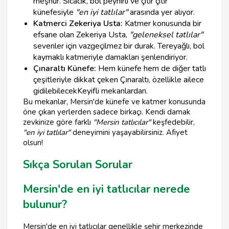
meşhur. Sıcacık, bol peynirli ve çıtır çıtır
künefesiyle
"en iyi tatlılar"
arasında yer alıyor.
Katmerci Zekeriya Usta:
Katmer konusunda bir
efsane olan Zekeriya Usta,
"geleneksel tatlılar"
sevenler için vazgeçilmez bir durak. Tereyağlı, bol
kaymaklı katmeriyle damakları şenlendiriyor.
Çınaraltı Künefe:
Hem künefe hem de diğer tatlı
çeşitleriyle dikkat çeken Çınaraltı, özellikle ailece
gidilebilecekKeyifli mekanlardan.
Bu mekanlar, Mersin'de künefe ve katmer konusunda
öne çıkan yerlerden sadece birkaçı. Kendi damak
zevkinize göre farklı
"Mersin tatlıcılar"
keşfedebilir,
"en iyi tatlılar"
deneyimini yaşayabilirsiniz. Afiyet
olsun!
Sıkça Sorulan Sorular
Mersin'de en iyi tatlıcılar nerede
bulunur?
Mersin'de en iyi tatlıcılar genellikle şehir merkezinde