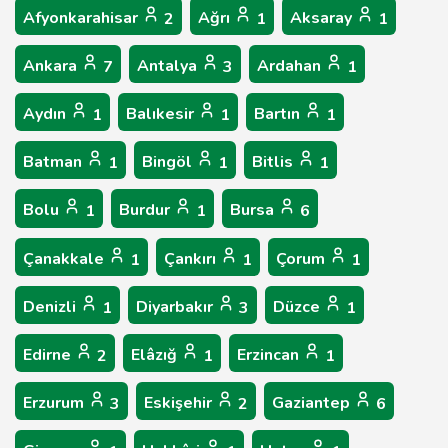
Afyonkarahisar
Ağrı
Aksaray
2
1
1
Ankara
Antalya
Ardahan
7
3
1
Aydın
Balıkesir
Bartın
1
1
1
Batman
Bingöl
Bitlis
1
1
1
Bolu
Burdur
Bursa
1
1
6
Çanakkale
Çankırı
Çorum
1
1
1
Denizli
Diyarbakır
Düzce
1
3
1
Edirne
Elâzığ
Erzincan
2
1
1
Erzurum
Eskişehir
Gaziantep
3
2
6