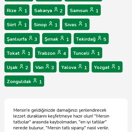
Rize
Sakarya
Samsun
1
2
1
Siirt
Sinop
Sivas
1
1
1
Şanlıurfa
Şırnak
Tekirdağ
3
1
5
Tokat
Trabzon
Tunceli
1
4
1
Uşak
Van
Yalova
Yozgat
2
3
1
1
Zonguldak
1
Mersin'e geldiğinizde damağınızı şenlendirecek
lezzet duraklarını keşfetmeye hazır olun! "Mersin
tatlıcılar" arasında kaybolmadan, "en iyi tatlılar"
nerede bulunur, "Mersin tatlı siparişi" nasıl verilir,