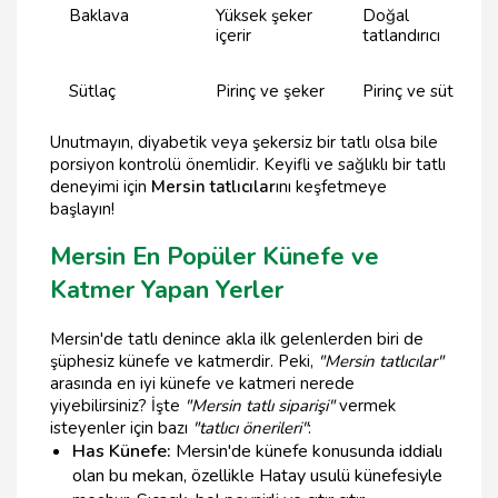
Baklava
Yüksek şeker
Doğal
içerir
tatlandırıcı
Sütlaç
Pirinç ve şeker
Pirinç ve süt
Unutmayın, diyabetik veya şekersiz bir tatlı olsa bile
porsiyon kontrolü önemlidir. Keyifli ve sağlıklı bir tatlı
deneyimi için
Mersin tatlıcılar
ını keşfetmeye
başlayın!
Mersin En Popüler Künefe ve
Katmer Yapan Yerler
Mersin'de tatlı denince akla ilk gelenlerden biri de
şüphesiz künefe ve katmerdir. Peki,
"Mersin tatlıcılar"
arasında en iyi künefe ve katmeri nerede
yiyebilirsiniz? İşte
"Mersin tatlı siparişi"
vermek
isteyenler için bazı
"tatlıcı önerileri"
:
Has Künefe:
Mersin'de künefe konusunda iddialı
olan bu mekan, özellikle Hatay usulü künefesiyle