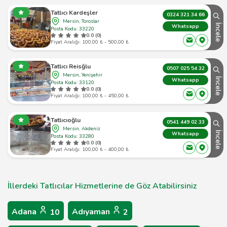
Tatlıcı Kardeşler
0324 321 34 66
Mersin, Toroslar
İncele
Whatsapp
Posta Kodu: 33220
0.0 (0)
Fiyat Aralığı: 100,00 ₺ - 500,00 ₺
Tatlıcı Reisğlu
0507 025 54 32
Mersin, Yenişehir
İncele
Whatsapp
Posta Kodu: 33120
0.0 (0)
Fiyat Aralığı: 100,00 ₺ - 450,00 ₺
Tatlıcıoğlu
0541 449 02 33
Mersin, Akdeniz
İncele
Whatsapp
Posta Kodu: 33280
0.0 (0)
Fiyat Aralığı: 100,00 ₺ - 400,00 ₺
İllerdeki Tatlıcılar Hizmetlerine de Göz Atabilirsiniz
Adana
Adıyaman
10
2