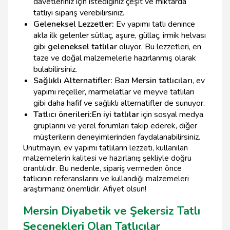
davetleriniz için istediğiniz çeşit ve miktarda
tatlıyı sipariş verebilirsiniz.
Geleneksel Lezzetler:
Ev yapımı tatlı denince
akla ilk gelenler sütlaç, aşure, güllaç, irmik helvası
gibi
geleneksel tatlılar
oluyor. Bu lezzetleri, en
taze ve doğal malzemelerle hazırlanmış olarak
bulabilirsiniz.
Sağlıklı Alternatifler:
Bazı
Mersin tatlıcıları
, ev
yapımı reçeller, marmelatlar ve meyve tatlıları
gibi daha hafif ve sağlıklı alternatifler de sunuyor.
Tatlıcı önerileri:
En iyi tatlılar
için sosyal medya
gruplarını ve yerel forumları takip ederek, diğer
müşterilerin deneyimlerinden faydalanabilirsiniz.
Unutmayın, ev yapımı tatlıların lezzeti, kullanılan
malzemelerin kalitesi ve hazırlanış şekliyle doğru
orantılıdır. Bu nedenle, sipariş vermeden önce
tatlıcının referanslarını ve kullandığı malzemeleri
araştırmanız önemlidir. Afiyet olsun!
Mersin Diyabetik ve Şekersiz Tatlı
Seçenekleri Olan Tatlıcılar