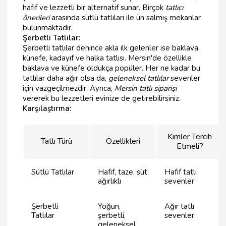
hafif ve lezzetli bir alternatif sunar. Birçok
tatlıcı
önerileri
arasında sütlü tatlıları ile ün salmış mekanlar
bulunmaktadır.
Şerbetli Tatlılar:
Şerbetli tatlılar denince akla ilk gelenler ise baklava,
künefe, kadayıf ve halka tatlısı. Mersin'de özellikle
baklava ve künefe oldukça popüler. Her ne kadar bu
tatlılar daha ağır olsa da,
geleneksel tatlılar
sevenler
için vazgeçilmezdir. Ayrıca,
Mersin tatlı siparişi
vererek bu lezzetleri evinize de getirebilirsiniz.
Karşılaştırma:
Kimler Tercih
Tatlı Türü
Özellikleri
Etmeli?
Sütlü Tatlılar
Hafif, taze, süt
Hafif tatlı
ağırlıklı
sevenler
Şerbetli
Yoğun,
Ağır tatlı
Tatlılar
şerbetli,
sevenler
geleneksel