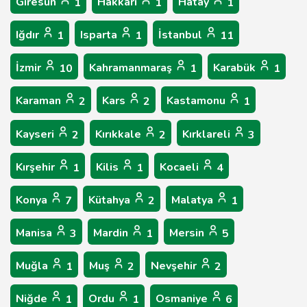
Giresun
Hakkâri
Hatay
1
1
1
Iğdır
Isparta
İstanbul
1
1
11
İzmir
Kahramanmaraş
Karabük
10
1
1
Karaman
Kars
Kastamonu
2
2
1
Kayseri
Kırıkkale
Kırklareli
2
2
3
Kırşehir
Kilis
Kocaeli
1
1
4
Konya
Kütahya
Malatya
7
2
1
Manisa
Mardin
Mersin
3
1
5
Muğla
Muş
Nevşehir
1
2
2
Niğde
Ordu
Osmaniye
1
1
6