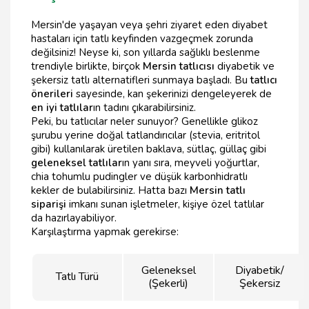
Mersin'de yaşayan veya şehri ziyaret eden diyabet
hastaları için tatlı keyfinden vazgeçmek zorunda
değilsiniz! Neyse ki, son yıllarda sağlıklı beslenme
trendiyle birlikte, birçok
Mersin tatlıcısı
diyabetik ve
şekersiz tatlı alternatifleri sunmaya başladı. Bu
tatlıcı
önerileri
sayesinde, kan şekerinizi dengeleyerek de
en iyi tatlılar
ın tadını çıkarabilirsiniz.
Peki, bu tatlıcılar neler sunuyor? Genellikle glikoz
şurubu yerine doğal tatlandırıcılar (stevia, eritritol
gibi) kullanılarak üretilen baklava, sütlaç, güllaç gibi
geleneksel tatlılar
ın yanı sıra, meyveli yoğurtlar,
chia tohumlu pudingler ve düşük karbonhidratlı
kekler de bulabilirsiniz. Hatta bazı
Mersin tatlı
siparişi
imkanı sunan işletmeler, kişiye özel tatlılar
da hazırlayabiliyor.
Karşılaştırma yapmak gerekirse:
Geleneksel
Diyabetik/
Tatlı Türü
(Şekerli)
Şekersiz