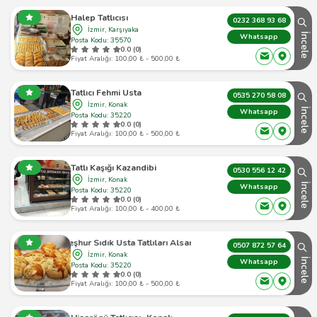
Halep Tatlıcısı
0232 368 93 68
İzmir, Karşıyaka
İncele
Whatsapp
Posta Kodu: 35570
0.0 (0)
Fiyat Aralığı: 100,00 ₺ - 500,00 ₺
Tatlıcı Fehmi Usta
0535 270 58 08
İzmir, Konak
İncele
Whatsapp
Posta Kodu: 35220
0.0 (0)
Fiyat Aralığı: 100,00 ₺ - 500,00 ₺
Tatlı Kaşığı Kazandibi
0530 556 12 42
İzmir, Konak
İncele
Whatsapp
Posta Kodu: 35220
0.0 (0)
Fiyat Aralığı: 100,00 ₺ - 400,00 ₺
Meşhur Sıdık Usta Tatlıları Alsancak
0507 872 57 64
İzmir, Konak
İncele
Whatsapp
Posta Kodu: 35220
0.0 (0)
Fiyat Aralığı: 100,00 ₺ - 500,00 ₺