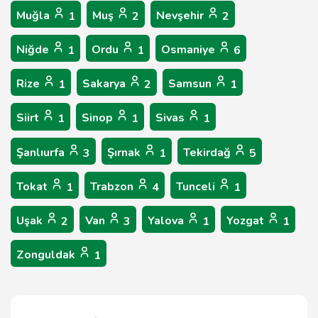
Muğla
Muş
Nevşehir
1
2
2
Niğde
Ordu
Osmaniye
1
1
6
Rize
Sakarya
Samsun
1
2
1
Siirt
Sinop
Sivas
1
1
1
Şanlıurfa
Şırnak
Tekirdağ
3
1
5
Tokat
Trabzon
Tunceli
1
4
1
Uşak
Van
Yalova
Yozgat
2
3
1
1
Zonguldak
1