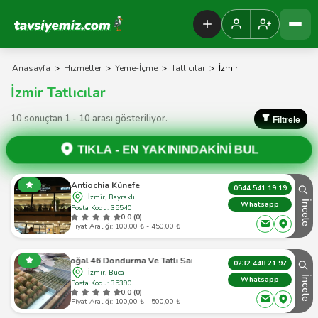
Tavsiyemiz Anasayfa
Anasayfa
>
Hizmetler
>
Yeme-İçme
>
Tatlıcılar
>
İzmir
İzmir Tatlıcılar
10 sonuçtan 1 - 10 arası gösteriliyor.
Filtrele
TIKLA -
EN YAKININDAKİNİ BUL
Antiochia Künefe
0544 541 19 19
İzmir, Bayraklı
İncele
Whatsapp
Posta Kodu: 35540
0.0 (0)
Fiyat Aralığı: 100,00 ₺ - 450,00 ₺
Doğal 46 Dondurma Ve Tatlı Sarayı
0232 448 21 97
İzmir, Buca
İncele
Whatsapp
Posta Kodu: 35390
0.0 (0)
Fiyat Aralığı: 100,00 ₺ - 500,00 ₺