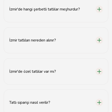
İzmir'de hangi şerbetli tatlılar meşhurdur?
İzmir'de baklava, kadayıf ve şambali gibi şerbetli tatlılar
oldukça meşhurdur.
İzmir tatlıları nereden alınır?
İzmir tatlıları, yerel tatlıcılardan ve pastanelerden temin
edilebilir.
İzmir'de özel tatlılar var mı?
Evet, İzmir'e özgü tatlılar arasında İzmir bombası ve
tulumba tatlısı bulunmaktadır.
Tatlı siparişi nasıl verilir?