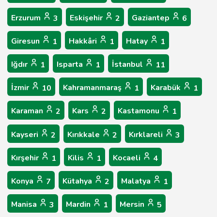
Erzurum
Eskişehir
Gaziantep
3
2
6
Giresun
Hakkâri
Hatay
1
1
1
Iğdır
Isparta
İstanbul
1
1
11
İzmir
Kahramanmaraş
Karabük
10
1
1
Karaman
Kars
Kastamonu
2
2
1
Kayseri
Kırıkkale
Kırklareli
2
2
3
Kırşehir
Kilis
Kocaeli
1
1
4
Konya
Kütahya
Malatya
7
2
1
Manisa
Mardin
Mersin
3
1
5