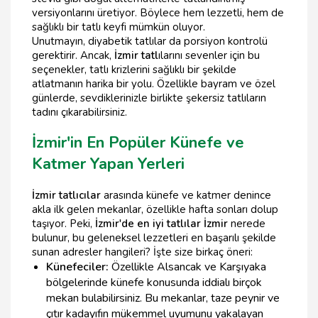
versiyonlarını üretiyor. Böylece hem lezzetli, hem de
sağlıklı bir tatlı keyfi mümkün oluyor.
Unutmayın, diyabetik tatlılar da porsiyon kontrolü
gerektirir. Ancak,
İzmir tatl
ılarını sevenler için bu
seçenekler, tatlı krizlerini sağlıklı bir şekilde
atlatmanın harika bir yolu. Özellikle bayram ve özel
günlerde, sevdiklerinizle birlikte şekersiz tatlıların
tadını çıkarabilirsiniz.
İzmir'in En Popüler Künefe ve
Katmer Yapan Yerleri
İzmir tatlıcılar
arasında künefe ve katmer denince
akla ilk gelen mekanlar, özellikle hafta sonları dolup
taşıyor. Peki,
İzmir'de en iyi tatlılar İzmir
nerede
bulunur, bu geleneksel lezzetleri en başarılı şekilde
sunan adresler hangileri? İşte size birkaç öneri:
Künefeciler:
Özellikle Alsancak ve Karşıyaka
bölgelerinde künefe konusunda iddialı birçok
mekan bulabilirsiniz. Bu mekanlar, taze peynir ve
çıtır kadayıfın mükemmel uyumunu yakalayan