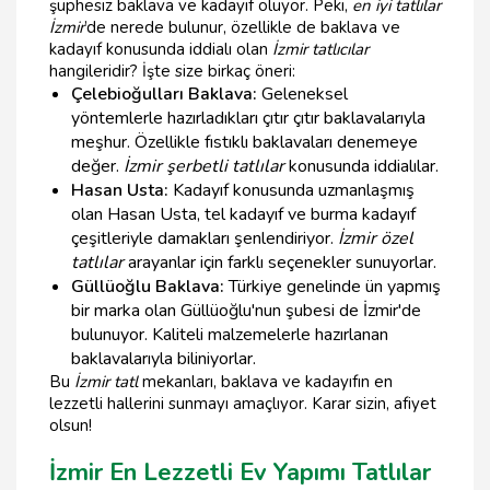
şüphesiz baklava ve kadayıf oluyor. Peki,
en iyi tatlılar
İzmir
’de nerede bulunur, özellikle de baklava ve
kadayıf konusunda iddialı olan
İzmir tatlıcılar
hangileridir? İşte size birkaç öneri:
Çelebioğulları Baklava:
Geleneksel
yöntemlerle hazırladıkları çıtır çıtır baklavalarıyla
meşhur. Özellikle fıstıklı baklavaları denemeye
değer.
İzmir şerbetli tatlılar
konusunda iddialılar.
Hasan Usta:
Kadayıf konusunda uzmanlaşmış
olan Hasan Usta, tel kadayıf ve burma kadayıf
çeşitleriyle damakları şenlendiriyor.
İzmir özel
tatlılar
arayanlar için farklı seçenekler sunuyorlar.
Güllüoğlu Baklava:
Türkiye genelinde ün yapmış
bir marka olan Güllüoğlu'nun şubesi de İzmir'de
bulunuyor. Kaliteli malzemelerle hazırlanan
baklavalarıyla biliniyorlar.
Bu
İzmir tatl
mekanları, baklava ve kadayıfın en
lezzetli hallerini sunmayı amaçlıyor. Karar sizin, afiyet
olsun!
İzmir En Lezzetli Ev Yapımı Tatlılar