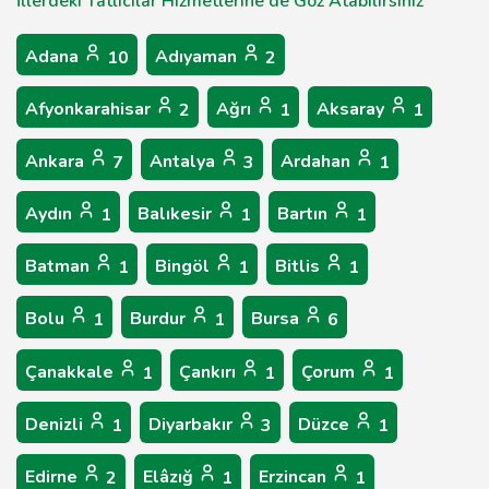
İllerdeki Tatlıcılar Hizmetlerine de Göz Atabilirsiniz
Adana
Adıyaman
10
2
Afyonkarahisar
Ağrı
Aksaray
2
1
1
Ankara
Antalya
Ardahan
7
3
1
Aydın
Balıkesir
Bartın
1
1
1
Batman
Bingöl
Bitlis
1
1
1
Bolu
Burdur
Bursa
1
1
6
Çanakkale
Çankırı
Çorum
1
1
1
Denizli
Diyarbakır
Düzce
1
3
1
Edirne
Elâzığ
Erzincan
2
1
1