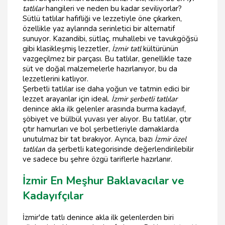
tatlılar
hangileri ve neden bu kadar seviliyorlar?
Sütlü tatlılar hafifliği ve lezzetiyle öne çıkarken,
özellikle yaz aylarında serinletici bir alternatif
sunuyor. Kazandibi, sütlaç, muhallebi ve tavukgöğsü
gibi klasikleşmiş lezzetler,
İzmir tatl
kültürünün
vazgeçilmez bir parçası. Bu tatlılar, genellikle taze
süt ve doğal malzemelerle hazırlanıyor, bu da
lezzetlerini katlıyor.
Şerbetli tatlılar ise daha yoğun ve tatmin edici bir
lezzet arayanlar için ideal.
İzmir şerbetli tatlılar
denince akla ilk gelenler arasında burma kadayıf,
şöbiyet ve bülbül yuvası yer alıyor. Bu tatlılar, çıtır
çıtır hamurları ve bol şerbetleriyle damaklarda
unutulmaz bir tat bırakıyor. Ayrıca, bazı
İzmir özel
tatlılar
ı da şerbetli kategorisinde değerlendirilebilir
ve sadece bu şehre özgü tariflerle hazırlanır.
İzmir En Meşhur Baklavacılar ve
Kadayıfçılar
İzmir'de tatlı denince akla ilk gelenlerden biri