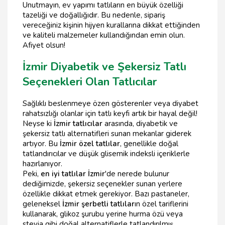
Unutmayın, ev yapımı tatlıların en büyük özelliği
tazeliği ve doğallığıdır. Bu nedenle, sipariş
vereceğiniz kişinin hijyen kurallarına dikkat ettiğinden
ve kaliteli malzemeler kullandığından emin olun.
Afiyet olsun!
İzmir Diyabetik ve Şekersiz Tatlı
Seçenekleri Olan Tatlıcılar
Sağlıklı beslenmeye özen gösterenler veya diyabet
rahatsızlığı olanlar için tatlı keyfi artık bir hayal değil!
Neyse ki
İzmir tatlıcılar
arasında, diyabetik ve
şekersiz tatlı alternatifleri sunan mekanlar giderek
artıyor. Bu
İzmir özel tatlılar
, genellikle doğal
tatlandırıcılar ve düşük glisemik indeksli içeriklerle
hazırlanıyor.
Peki,
en iyi tatlılar İzmir
'de nerede bulunur
dediğimizde, şekersiz seçenekler sunan yerlere
özellikle dikkat etmek gerekiyor. Bazı pastaneler,
geleneksel
İzmir şerbetli tatlılar
ın özel tariflerini
kullanarak, glikoz şurubu yerine hurma özü veya
stevia gibi doğal alternatiflerle tatlandırılmış