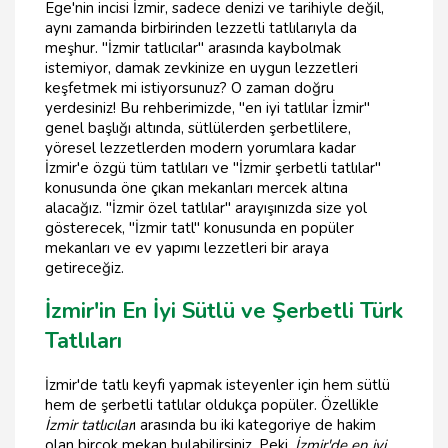
Ege'nin incisi İzmir, sadece denizi ve tarihiyle değil,
aynı zamanda birbirinden lezzetli tatlılarıyla da
meşhur. "İzmir tatlıcılar" arasında kaybolmak
istemiyor, damak zevkinize en uygun lezzetleri
keşfetmek mi istiyorsunuz? O zaman doğru
yerdesiniz! Bu rehberimizde, "en iyi tatlılar İzmir"
genel başlığı altında, sütlülerden şerbetlilere,
yöresel lezzetlerden modern yorumlara kadar
İzmir'e özgü tüm tatlıları ve "İzmir şerbetli tatlılar"
konusunda öne çıkan mekanları mercek altına
alacağız. "İzmir özel tatlılar" arayışınızda size yol
gösterecek, "İzmir tatl" konusunda en popüler
mekanları ve ev yapımı lezzetleri bir araya
getireceğiz.
İzmir'in En İyi Sütlü ve Şerbetli Türk
Tatlıları
İzmir'de tatlı keyfi yapmak isteyenler için hem sütlü
hem de şerbetli tatlılar oldukça popüler. Özellikle
İzmir tatlıcılar
ı arasında bu iki kategoriye de hakim
olan birçok mekan bulabilirsiniz. Peki,
İzmir'de en iyi