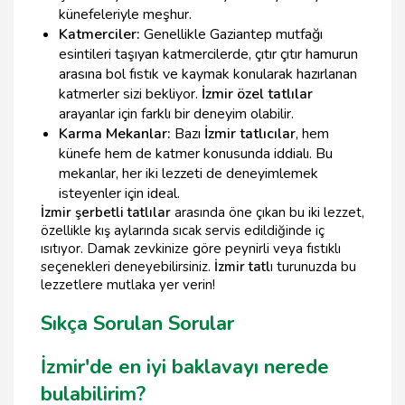
künefeleriyle meşhur.
Katmerciler:
Genellikle Gaziantep mutfağı
esintileri taşıyan katmercilerde, çıtır çıtır hamurun
arasına bol fıstık ve kaymak konularak hazırlanan
katmerler sizi bekliyor.
İzmir özel tatlılar
arayanlar için farklı bir deneyim olabilir.
Karma Mekanlar:
Bazı
İzmir tatlıcılar
, hem
künefe hem de katmer konusunda iddialı. Bu
mekanlar, her iki lezzeti de deneyimlemek
isteyenler için ideal.
İzmir şerbetli tatlılar
arasında öne çıkan bu iki lezzet,
özellikle kış aylarında sıcak servis edildiğinde iç
ısıtıyor. Damak zevkinize göre peynirli veya fıstıklı
seçenekleri deneyebilirsiniz.
İzmir tatl
ı turunuzda bu
lezzetlere mutlaka yer verin!
Sıkça Sorulan Sorular
İzmir'de en iyi baklavayı nerede
bulabilirim?