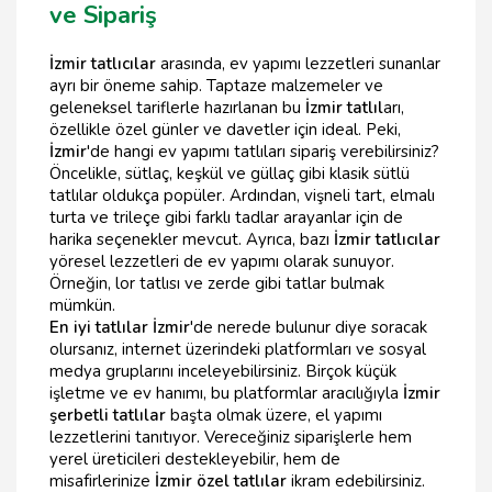
ve Sipariş
İzmir tatlıcılar
arasında, ev yapımı lezzetleri sunanlar
ayrı bir öneme sahip. Taptaze malzemeler ve
geleneksel tariflerle hazırlanan bu
İzmir tatlıl
arı,
özellikle özel günler ve davetler için ideal. Peki,
İzmir
'de hangi ev yapımı tatlıları sipariş verebilirsiniz?
Öncelikle, sütlaç, keşkül ve güllaç gibi klasik sütlü
tatlılar oldukça popüler. Ardından, vişneli tart, elmalı
turta ve trileçe gibi farklı tadlar arayanlar için de
harika seçenekler mevcut. Ayrıca, bazı
İzmir tatlıcılar
yöresel lezzetleri de ev yapımı olarak sunuyor.
Örneğin, lor tatlısı ve zerde gibi tatlar bulmak
mümkün.
En iyi tatlılar İzmir
'de nerede bulunur diye soracak
olursanız, internet üzerindeki platformları ve sosyal
medya gruplarını inceleyebilirsiniz. Birçok küçük
işletme ve ev hanımı, bu platformlar aracılığıyla
İzmir
şerbetli tatlılar
başta olmak üzere, el yapımı
lezzetlerini tanıtıyor. Vereceğiniz siparişlerle hem
yerel üreticileri destekleyebilir, hem de
misafirlerinize
İzmir özel tatlılar
ikram edebilirsiniz.