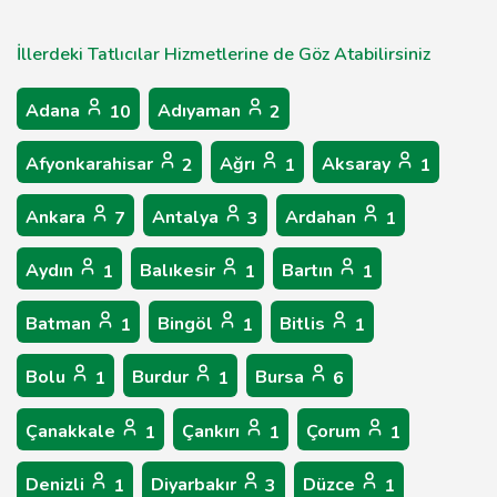
İllerdeki Tatlıcılar Hizmetlerine de Göz Atabilirsiniz
Adana
Adıyaman
10
2
Afyonkarahisar
Ağrı
Aksaray
2
1
1
Ankara
Antalya
Ardahan
7
3
1
Aydın
Balıkesir
Bartın
1
1
1
Batman
Bingöl
Bitlis
1
1
1
Bolu
Burdur
Bursa
1
1
6
Çanakkale
Çankırı
Çorum
1
1
1
Denizli
Diyarbakır
Düzce
1
3
1