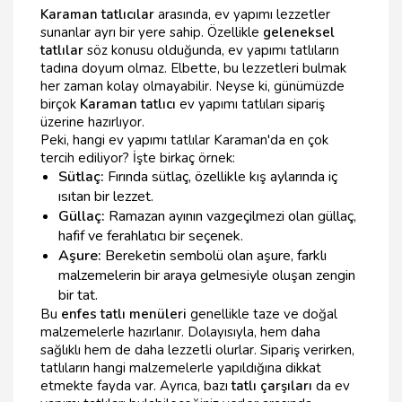
Karaman tatlıcılar
arasında, ev yapımı lezzetler
sunanlar ayrı bir yere sahip. Özellikle
geleneksel
tatlılar
söz konusu olduğunda, ev yapımı tatlıların
tadına doyum olmaz. Elbette, bu lezzetleri bulmak
her zaman kolay olmayabilir. Neyse ki, günümüzde
birçok
Karaman tatlıcı
ev yapımı tatlıları sipariş
üzerine hazırlıyor.
Peki, hangi ev yapımı tatlılar Karaman'da en çok
tercih ediliyor? İşte birkaç örnek:
Sütlaç:
Fırında sütlaç, özellikle kış aylarında iç
ısıtan bir lezzet.
Güllaç:
Ramazan ayının vazgeçilmezi olan güllaç,
hafif ve ferahlatıcı bir seçenek.
Aşure:
Bereketin sembolü olan aşure, farklı
malzemelerin bir araya gelmesiyle oluşan zengin
bir tat.
Bu
enfes tatlı menüleri
genellikle taze ve doğal
malzemelerle hazırlanır. Dolayısıyla, hem daha
sağlıklı hem de daha lezzetli olurlar. Sipariş verirken,
tatlıların hangi malzemelerle yapıldığına dikkat
etmekte fayda var. Ayrıca, bazı
tatlı çarşıları
da ev