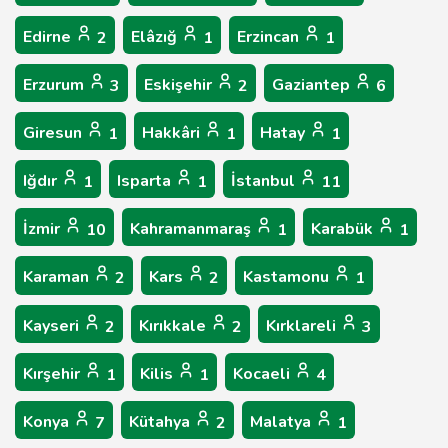
Edirne
Elâzığ
Erzincan
2
1
1
Erzurum
Eskişehir
Gaziantep
3
2
6
Giresun
Hakkâri
Hatay
1
1
1
Iğdır
Isparta
İstanbul
1
1
11
İzmir
Kahramanmaraş
Karabük
10
1
1
Karaman
Kars
Kastamonu
2
2
1
Kayseri
Kırıkkale
Kırklareli
2
2
3
Kırşehir
Kilis
Kocaeli
1
1
4
Konya
Kütahya
Malatya
7
2
1