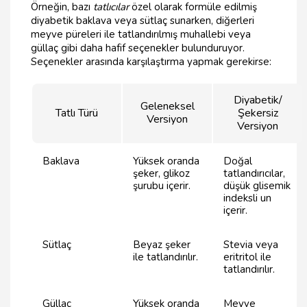
Örneğin, bazı
tatlıcılar
özel olarak formüle edilmiş
diyabetik baklava veya sütlaç sunarken, diğerleri
meyve püreleri ile tatlandırılmış muhallebi veya
güllaç gibi daha hafif seçenekler bulunduruyor.
Seçenekler arasında karşılaştırma yapmak gerekirse:
Diyabetik/
Geleneksel
Tatlı Türü
Şekersiz
Versiyon
Versiyon
Baklava
Yüksek oranda
Doğal
şeker, glikoz
tatlandırıcılar,
şurubu içerir.
düşük glisemik
indeksli un
içerir.
Sütlaç
Beyaz şeker
Stevia veya
ile tatlandırılır.
eritritol ile
tatlandırılır.
Güllaç
Yüksek oranda
Meyve