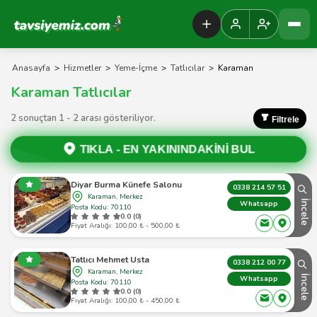
Tavsiyemiz Anasayfa
Anasayfa
>
Hizmetler
>
Yeme-İçme
>
Tatlıcılar
>
Karaman
Karaman Tatlıcılar
2 sonuçtan 1 - 2 arası gösteriliyor.
Filtrele
TIKLA -
EN YAKININDAKİNİ BUL
Diyar Burma Künefe Salonu
0338 214 57 51
Karaman, Merkez
İncele
Whatsapp
Posta Kodu: 70110
0.0 (0)
Fiyat Aralığı: 100,00 ₺ - 500,00 ₺
Tatlıcı Mehmet Usta
0338 212 00 77
Karaman, Merkez
İncele
Whatsapp
Posta Kodu: 70110
0.0 (0)
Fiyat Aralığı: 100,00 ₺ - 450,00 ₺