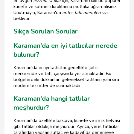
en uygun
lezzetli tatlılar
için, Karaman'daki bu popüler
künefe ve katmer duraklarına mutlaka uğramalısınız.
Unutmayın, Karaman'da
enfes tatlı menüleri
sizi
bekliyor!
Sıkça Sorulan Sorular
Karaman'da en iyi tatlıcılar nerede
bulunur?
Karaman'da en iyi tatlıcılar genellikle şehir
merkezinde ve tatlı çarşısında yer almaktadır. Bu
bölgelerdeki dükkanlar, geleneksel tatlıların yanı sıra
modern lezzetler de sunmaktadır.
Karaman'da hangi tatlılar
meşhurdur?
Karaman'da özellikle baklava, künefe ve irmik helvası
gibi tatlılar oldukça meşhurdur. Ayrıca, yerel tatlıcılar
tarafından yapılan sütlaç ve kadayıf da denemeye