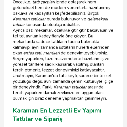
Öncelikle,
tatlı çarşıları
içinde dolaşarak hem
geleneksel hem de modern yorumlarla hazırlanmış
baklava ve kadayıfları keşfedebilirsiniz. Birçok
Karaman tatlıcılar
burada bulunuyor ve
geleneksel
tatlılar
konusunda oldukça iddialılar.
Ayrıca bazı mekanlar, özellikle çıtır çıtır baklavaları ve
tel tel ayrılan kadayıflarıyla öne çıkıyor. Bu
mekanlarda sadece tatlıların tadına bakmakla
kalmayıp, aynı zamanda ustaların hünerli ellerinden
çıkan
enfes tatlı menüleri
de deneyimleyebilirsiniz.
Seçim yaparken, taze malzemelerle hazırlanmış ve
yöresel tariflere sadık kalınarak yapılmış olanları
tercih etmeniz, lezzet deneyiminizi katlayacaktır.
Unutmayın, Karaman'da tatlı keyfi, sadece bir lezzet
yolculuğu değil, aynı zamanda şehrin kültürüyle iç içe
bir deneyimdir. Farklı
Karaman tatlıcılar
arasında
tercih yaparken damak zevkinize en uygun olanı
bulmak için biraz deneme yapmaktan çekinmeyin.
Karaman En Lezzetli Ev Yapımı
Tatlılar ve Sipariş