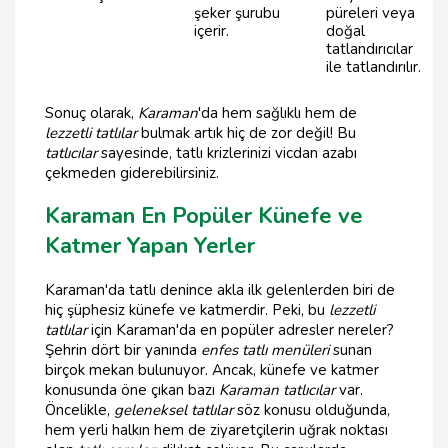
şeker şurubu
püreleri veya
içerir.
doğal
tatlandırıcılar
ile tatlandırılır.
Sonuç olarak,
Karaman
'da hem sağlıklı hem de
lezzetli tatlılar
bulmak artık hiç de zor değil! Bu
tatlıcılar
sayesinde, tatlı krizlerinizi vicdan azabı
çekmeden giderebilirsiniz.
Karaman En Popüler Künefe ve
Katmer Yapan Yerler
Karaman'da tatlı denince akla ilk gelenlerden biri de
hiç şüphesiz künefe ve katmerdir. Peki, bu
lezzetli
tatlılar
için Karaman'da en popüler adresler nereler?
Şehrin dört bir yanında
enfes tatlı menüleri
sunan
birçok mekan bulunuyor. Ancak, künefe ve katmer
konusunda öne çıkan bazı
Karaman tatlıcılar
var.
Öncelikle,
geleneksel tatlılar
söz konusu olduğunda,
hem yerli halkın hem de ziyaretçilerin uğrak noktası