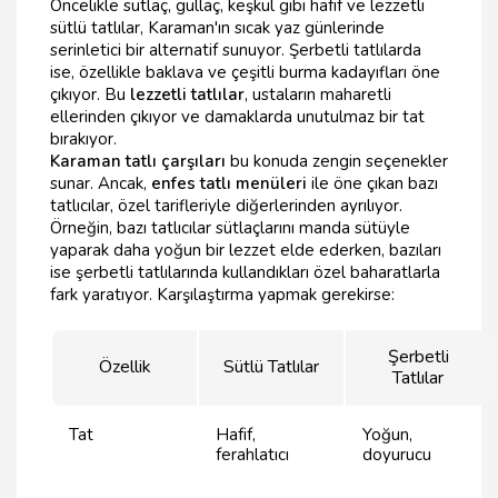
Öncelikle sütlaç, güllaç, keşkül gibi hafif ve lezzetli
sütlü tatlılar, Karaman'ın sıcak yaz günlerinde
serinletici bir alternatif sunuyor. Şerbetli tatlılarda
ise, özellikle baklava ve çeşitli burma kadayıfları öne
çıkıyor. Bu
lezzetli tatlılar
, ustaların maharetli
ellerinden çıkıyor ve damaklarda unutulmaz bir tat
bırakıyor.
Karaman tatlı çarşıları
bu konuda zengin seçenekler
sunar. Ancak,
enfes tatlı menüleri
ile öne çıkan bazı
tatlıcılar, özel tarifleriyle diğerlerinden ayrılıyor.
Örneğin, bazı tatlıcılar sütlaçlarını manda sütüyle
yaparak daha yoğun bir lezzet elde ederken, bazıları
ise şerbetli tatlılarında kullandıkları özel baharatlarla
fark yaratıyor. Karşılaştırma yapmak gerekirse:
Şerbetli
Özellik
Sütlü Tatlılar
Tatlılar
Tat
Hafif,
Yoğun,
ferahlatıcı
doyurucu