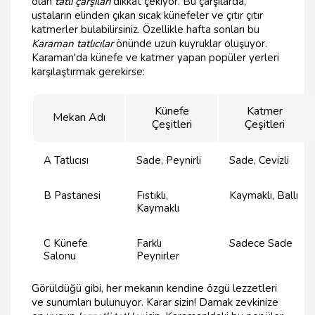
olan
tatlı çarşıları
dikkat çekiyor. Bu çarşılarda,
ustaların elinden çıkan sıcak künefeler ve çıtır çıtır
katmerler bulabilirsiniz. Özellikle hafta sonları bu
Karaman tatlıcılar
önünde uzun kuyruklar oluşuyor.
Karaman'da künefe ve katmer yapan popüler yerleri
karşılaştırmak gerekirse:
Künefe
Katmer
Mekan Adı
Çeşitleri
Çeşitleri
A Tatlıcısı
Sade, Peynirli
Sade, Cevizli
B Pastanesi
Fıstıklı,
Kaymaklı, Ballı
Kaymaklı
C Künefe
Farklı
Sadece Sade
Salonu
Peynirler
Görüldüğü gibi, her mekanın kendine özgü lezzetleri
ve sunumları bulunuyor. Karar sizin! Damak zevkinize