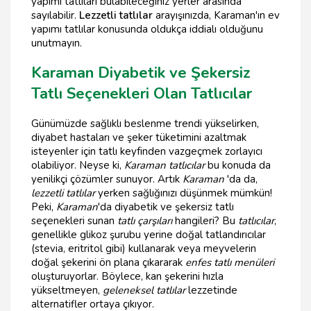
yapımı tatlıları bulabileceğiniz yerler arasında
sayılabilir.
Lezzetli tatlılar
arayışınızda, Karaman'ın ev
yapımı tatlılar konusunda oldukça iddialı olduğunu
unutmayın.
Karaman Diyabetik ve Şekersiz
Tatlı Seçenekleri Olan Tatlıcılar
Günümüzde sağlıklı beslenme trendi yükselirken,
diyabet hastaları ve şeker tüketimini azaltmak
isteyenler için tatlı keyfinden vazgeçmek zorlayıcı
olabiliyor. Neyse ki,
Karaman tatlıcılar
bu konuda da
yenilikçi çözümler sunuyor. Artık
Karaman
'da da,
lezzetli tatlılar
yerken sağlığınızı düşünmek mümkün!
Peki,
Karaman
'da diyabetik ve şekersiz tatlı
seçenekleri sunan
tatlı çarşıları
hangileri? Bu
tatlıcılar
,
genellikle glikoz şurubu yerine doğal tatlandırıcılar
(stevia, eritritol gibi) kullanarak veya meyvelerin
doğal şekerini ön plana çıkararak
enfes tatlı menüleri
oluşturuyorlar. Böylece, kan şekerini hızla
yükseltmeyen,
geleneksel tatlılar
lezzetinde
alternatifler ortaya çıkıyor.