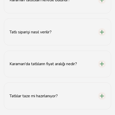
Karaman tatlıcıları nerede bulunur?
Karaman tatlıcıları genellikle şehir merkezinde ve tatlı
çarşılarında yer almaktadır.
Tatlı siparişi nasıl verilir?
Tatlı siparişi, çoğu tatlıcıda telefonla veya online olarak
verilebilir.
Karaman'da tatlıların fiyat aralığı nedir?
Karaman'da tatlı fiyatları genellikle 10 TL'den başlayıp
50 TL'ye kadar çıkmaktadır.
Tatlılar taze mi hazırlanıyor?
Evet, Karaman'daki tatlıcılar genellikle günlük taze