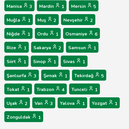
Manisa
Mardin
Mersin
3
1
5
Muğla
Muş
Nevşehir
1
2
2
Niğde
Ordu
Osmaniye
1
1
6
Rize
Sakarya
Samsun
1
2
1
Siirt
Sinop
Sivas
1
1
1
Şanlıurfa
Şırnak
Tekirdağ
3
1
5
Tokat
Trabzon
Tunceli
1
4
1
Uşak
Van
Yalova
Yozgat
2
3
1
1
Zonguldak
1