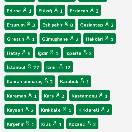
Edirne
Elâzığ
Erzincan
1
1
2
Erzurum
Eskişehir
Gaziantep
3
8
2
Giresun
Gümüşhane
Hakkâri
1
2
1
Hatay
Iğdır
Isparta
5
1
2
İstanbul
İzmir
27
12
Kahramanmaraş
Karabük
2
1
Karaman
Kars
Kastamonu
1
2
1
Kayseri
Kırıkkale
Kırklareli
2
1
2
Kırşehir
Kilis
Kocaeli
1
1
2