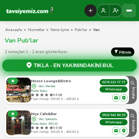
Tavsiyemiz Anasayfa
Anasayfa
>
Hizmetler
>
Yeme-İçme
>
Pub'lar
>
Van
Van Pub'lar
2 sonuçtan 1 - 2 arası gösteriliyor.
Filtrele
TIKLA -
EN YAKININDAKİNİ BUL
Mozzo Lounge&Bistro
0276 223 77 77
Van, Merkez
İncele
Whatsapp
Posta Kodu:
0.0 (0)
Fiyat Aralığı: 100,00 ₺ - 450,00 ₺
Niçe Cafe&Bar
0530 943 80 35
Van, İpekyolu
İncele
Whatsapp
Posta Kodu: 65210
0.0 (0)
Fiyat Aralığı: 100,00 ₺ - 400,00 ₺