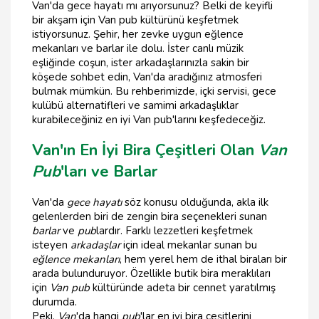
Van'da gece hayatı mı arıyorsunuz? Belki de keyifli
bir akşam için Van pub kültürünü keşfetmek
istiyorsunuz. Şehir, her zevke uygun eğlence
mekanları ve barlar ile dolu. İster canlı müzik
eşliğinde coşun, ister arkadaşlarınızla sakin bir
köşede sohbet edin, Van'da aradığınız atmosferi
bulmak mümkün. Bu rehberimizde, içki servisi, gece
kulübü alternatifleri ve samimi arkadaşlıklar
kurabileceğiniz en iyi Van pub'larını keşfedeceğiz.
Van'ın En İyi Bira Çeşitleri Olan
Van
Pub
'ları ve Barlar
Van'da
gece hayatı
söz konusu olduğunda, akla ilk
gelenlerden biri de zengin bira seçenekleri sunan
barlar
ve
pub
lardır. Farklı lezzetleri keşfetmek
isteyen
arkadaşlar
için ideal mekanlar sunan bu
eğlence mekanları
, hem yerel hem de ithal biraları bir
arada bulunduruyor. Özellikle butik bira meraklıları
için
Van pub
kültüründe adeta bir cennet yaratılmış
durumda.
Peki,
Van
'da hangi
pub
'lar en iyi bira çeşitlerini