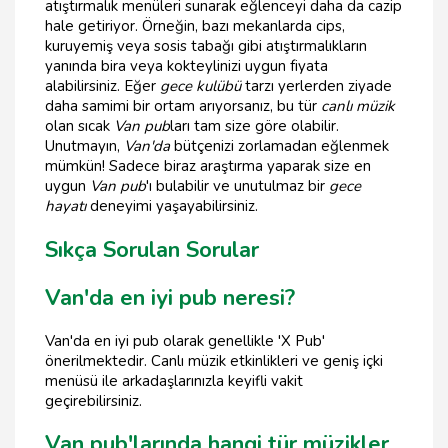
atıştırmalık menüleri sunarak eğlenceyi daha da cazip
hale getiriyor. Örneğin, bazı mekanlarda cips,
kuruyemiş veya sosis tabağı gibi atıştırmalıkların
yanında bira veya kokteylinizi uygun fiyata
alabilirsiniz. Eğer
gece kulübü
tarzı yerlerden ziyade
daha samimi bir ortam arıyorsanız, bu tür
canlı müzik
olan sıcak
Van pub
ları tam size göre olabilir.
Unutmayın,
Van'da
bütçenizi zorlamadan eğlenmek
mümkün! Sadece biraz araştırma yaparak size en
uygun
Van pub
'ı bulabilir ve unutulmaz bir
gece
hayatı
deneyimi yaşayabilirsiniz.
Sıkça Sorulan Sorular
Van'da en iyi pub neresi?
Van'da en iyi pub olarak genellikle 'X Pub'
önerilmektedir. Canlı müzik etkinlikleri ve geniş içki
menüsü ile arkadaşlarınızla keyifli vakit
geçirebilirsiniz.
Van pub'larında hangi tür müzikler