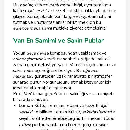
Bu
publar
, sadece
canlı müzik
değil, aynı zamanda
kaliteli
içki servisi
ve lezzetli atıştırmalıklarıyla da öne
çıkıyor. Sonuç olarak, Van'da
gece hayatı
nın nabzını
tutmak ve unutulmaz anılar biriktirmek için bu
eğlence mekanları
nı mutlaka ziyaret etmelisiniz.
Van En Samimi ve Sakin Publar
Yoğun
gece hayatı
temposundan uzaklaşmak ve
arkadaşlarınızla
keyifli bir sohbet eşliğinde kaliteli
zaman geçirmek istiyorsanız, Van'da birçok samimi ve
sakin
pub
seçeneği sizi bekliyor. Bu
eğlence
mekanları
, gürültüden uzak, rahatlatıcı bir atmosfer
sunarak, günün yorgunluğunu atmak isteyenler için
ideal bir alternatif oluşturuyor.
Peki,
Van
’da hangi
pub
’lar bu sakinliği ve samimiyeti
bir arada sunuyor?
Leman Kültür:
Samimi ortamı ve lezzetli
içki
servisi
ile bilinen Leman Kültür,
arkadaşlarınızla
keyifli sohbetler edebileceğiniz bir mekan.
Canlı
müzik
performansları da bazen gerçekleşiyor,