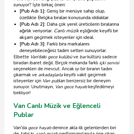
sunuyor? İşte birkaç öneri:
[Pub Adı 1]:
Geniş bir menüye sahip olup,
özellikle Belçika biraları konusunda iddialılar.
[Pub Adı 2]:
Daha çok yerel üreticilerin biralarına
ağırlık veriyorlar.
Canlı müzik
eşliğinde keyifli bir
akşam geçirmek isteyenler için ideal.
[Pub Adı 3]:
Farklı bira markalarını
deneyebileceğiniz tadım setleri sunuyorlar.
Elbette
Van
’daki
gece kulübü
ve
bar
kültürü sadece
biradan ibaret değil. Birçok mekanda farklı
içki servisi
seçenekleri de mevcut. Ancak iyi bir biranın tadını
çıkarmak ve
arkadaşlarla
keyifli vakit geçirmek
isteyenler için
Van pub
ları benzersiz bir deneyim
sunuyor. Unutmayın,
Van gece hayatı
keşfedilmeyi
bekliyor!
Van Canlı Müzik ve Eğlenceli
Publar
Van'da
gece hayatı
denince akla ilk gelenlerden biri
de, tabii ki,
canlı müzik
performanslarıyla öne çıkan