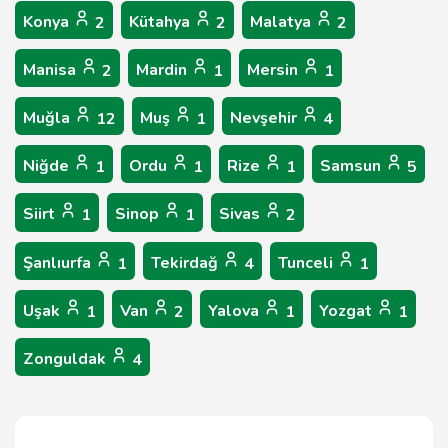
Konya
Kütahya
Malatya
2
2
2
Manisa
Mardin
Mersin
2
1
1
Muğla
Muş
Nevşehir
12
1
4
Niğde
Ordu
Rize
Samsun
1
1
1
5
Siirt
Sinop
Sivas
1
1
2
Şanlıurfa
Tekirdağ
Tunceli
1
4
1
Uşak
Van
Yalova
Yozgat
1
2
1
1
Zonguldak
4