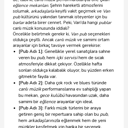
eğlence mekanları
. Şehrin hareketli atmosferini
solumak,
arkadaşlarla
keyifli vakit geçirmek ve
Van
pub
kültürünü yakından tanımak isteyenler için bu
barlar
adeta birer cennet. Peki, Van'da hangi
publar
canlı müzik konusunda iddialı?
Öncelikle belirtmek gerekir ki,
Van pub
seçenekleri
oldukça çeşitli. Ancak
canlı müzik
ve samimi ortam
arayanlar için birkaç tavsiye vermek gerekirse:
[Pub Adı 1]:
Genellikle yerel sanatçılara sahne
veren bu
pub
, hem
içki servisi
hem de sıcak
atmosferiyle dikkat çekiyor. Özellikle hafta
sonları oldukça kalabalık oluyor, bu yüzden erken
gitmekte fayda var.
[Pub Adı 2]:
Daha çok rock ve blues türünde
canlı müzik
performanslarına ev sahipliği yapan
bu mekan,
gece kulübü
havasından uzak, daha
samimi bir
eğlence
arayanlar için ideal.
[Pub Adı 3]:
Farklı müzik türlerini bir araya
getiren geniş bir repertuara sahip olan bu
pub
,
hem
arkadaşlarınızl
a eğlenmek hem de yeni
müzikler keşfetmek için harika bir seçenek.