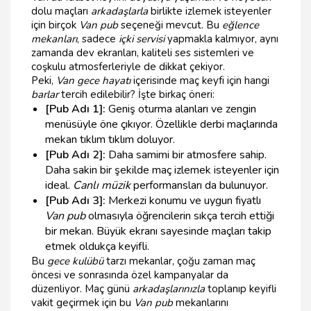
dolu maçları
arkadaşlarla
birlikte izlemek isteyenler
için birçok
Van pub
seçeneği mevcut. Bu
eğlence
mekanları
, sadece
içki servisi
yapmakla kalmıyor, aynı
zamanda dev ekranları, kaliteli ses sistemleri ve
coşkulu atmosferleriyle de dikkat çekiyor.
Peki,
Van gece hayatı
içerisinde maç keyfi için hangi
barlar
tercih edilebilir? İşte birkaç öneri:
[Pub Adı 1]:
Geniş oturma alanları ve zengin
menüsüyle öne çıkıyor. Özellikle derbi maçlarında
mekan tıklım tıklım doluyor.
[Pub Adı 2]:
Daha samimi bir atmosfere sahip.
Daha sakin bir şekilde maç izlemek isteyenler için
ideal.
Canlı müzik
performansları da bulunuyor.
[Pub Adı 3]:
Merkezi konumu ve uygun fiyatlı
Van pub
olmasıyla öğrencilerin sıkça tercih ettiği
bir mekan. Büyük ekranı sayesinde maçları takip
etmek oldukça keyifli.
Bu
gece kulübü
tarzı mekanlar, çoğu zaman maç
öncesi ve sonrasında özel kampanyalar da
düzenliyor. Maç günü
arkadaşlarınızla
toplanıp keyifli
vakit geçirmek için bu
Van pub
mekanlarını