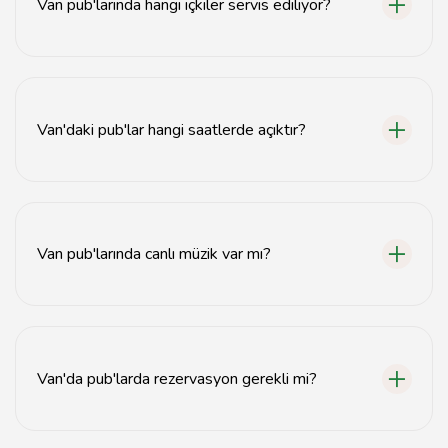
Van pub'larında hangi içkiler servis ediliyor?
Van pub'larında bira, şarap, kokteyl ve alkolsüz içecekler
gibi çeşitli içkiler servis edilmektedir.
Van'daki pub'lar hangi saatlerde açıktır?
Van'daki pub'lar genellikle akşam saat 6'dan gece 2'ye
kadar açıktır.
Van pub'larında canlı müzik var mı?
Evet, birçok Van pub'ında canlı müzik performansları
düzenlenmektedir.
Van'da pub'larda rezervasyon gerekli mi?
Kalabalık gruplar için rezervasyon önerilir, ancak