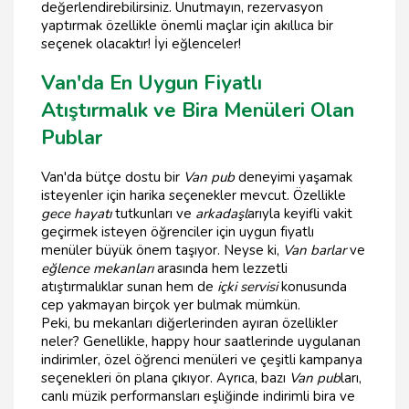
değerlendirebilirsiniz. Unutmayın, rezervasyon
yaptırmak özellikle önemli maçlar için akıllıca bir
seçenek olacaktır! İyi eğlenceler!
Van'da En Uygun Fiyatlı
Atıştırmalık ve Bira Menüleri Olan
Publar
Van'da bütçe dostu bir
Van pub
deneyimi yaşamak
isteyenler için harika seçenekler mevcut. Özellikle
gece hayatı
tutkunları ve
arkadaşl
arıyla keyifli vakit
geçirmek isteyen öğrenciler için uygun fiyatlı
menüler büyük önem taşıyor. Neyse ki,
Van barlar
ve
eğlence mekanları
arasında hem lezzetli
atıştırmalıklar sunan hem de
içki servisi
konusunda
cep yakmayan birçok yer bulmak mümkün.
Peki, bu mekanları diğerlerinden ayıran özellikler
neler? Genellikle, happy hour saatlerinde uygulanan
indirimler, özel öğrenci menüleri ve çeşitli kampanya
seçenekleri ön plana çıkıyor. Ayrıca, bazı
Van pub
ları,
canlı müzik performansları eşliğinde indirimli bira ve