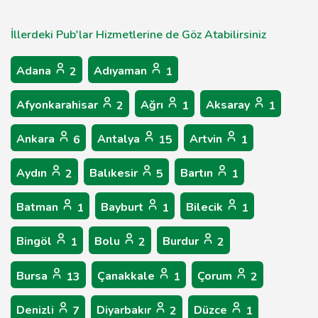
İllerdeki Pub'lar Hizmetlerine de Göz Atabilirsiniz
Adana
Adıyaman
2
1
Afyonkarahisar
Ağrı
Aksaray
2
1
1
Ankara
Antalya
Artvin
6
15
1
Aydın
Balıkesir
Bartın
2
5
1
Batman
Bayburt
Bilecik
1
1
1
Bingöl
Bolu
Burdur
1
2
2
Bursa
Çanakkale
Çorum
13
1
2
Denizli
Diyarbakır
Düzce
7
2
1