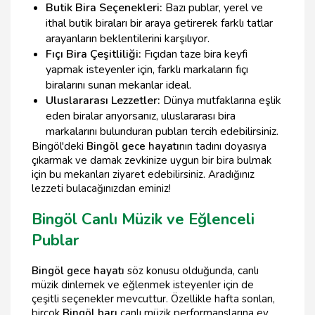
Butik Bira Seçenekleri:
Bazı publar, yerel ve
ithal butik biraları bir araya getirerek farklı tatlar
arayanların beklentilerini karşılıyor.
Fıçı Bira Çeşitliliği:
Fıçıdan taze bira keyfi
yapmak isteyenler için, farklı markaların fıçı
biralarını sunan mekanlar ideal.
Uluslararası Lezzetler:
Dünya mutfaklarına eşlik
eden biralar arıyorsanız, uluslararası bira
markalarını bulunduran pubları tercih edebilirsiniz.
Bingöl'deki
Bingöl gece hayatı
nın tadını doyasıya
çıkarmak ve damak zevkinize uygun bir bira bulmak
için bu mekanları ziyaret edebilirsiniz. Aradığınız
lezzeti bulacağınızdan eminiz!
Bingöl Canlı Müzik ve Eğlenceli
Publar
Bingöl gece hayatı
söz konusu olduğunda, canlı
müzik dinlemek ve eğlenmek isteyenler için de
çeşitli seçenekler mevcuttur. Özellikle hafta sonları,
birçok
Bingöl barı
canlı müzik performanslarına ev