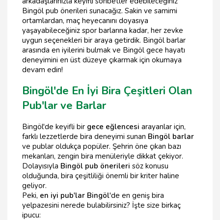
arkadaşlarınızla keyifli sohbetler edebileceğiniz
Bingöl pub önerileri sunacağız. Sakin ve samimi
ortamlardan, maç heyecanını doyasıya
yaşayabileceğiniz spor barlarına kadar, her zevke
uygun seçenekleri bir araya getirdik. Bingöl barlar
arasında en iyilerini bulmak ve Bingöl gece hayatı
deneyimini en üst düzeye çıkarmak için okumaya
devam edin!
Bingöl'de En İyi Bira Çeşitleri Olan
Pub'lar ve Barlar
Bingöl'de keyifli bir
gece eğlencesi
arayanlar için,
farklı lezzetlerde bira deneyimi sunan
Bingöl barlar
ve publar oldukça popüler. Şehrin öne çıkan bazı
mekanları, zengin bira menüleriyle dikkat çekiyor.
Dolayısıyla
Bingöl pub önerileri
söz konusu
olduğunda, bira çeşitliliği önemli bir kriter haline
geliyor.
Peki,
en iyi pub'lar Bingöl
'de en geniş bira
yelpazesini nerede bulabilirsiniz? İşte size birkaç
ipucu: