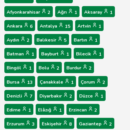
Afyonkarahisar
Ağrı
Aksaray
2
1
1
Ankara
Antalya
Artvin
6
15
1
Aydın
Balıkesir
Bartın
2
5
1
Batman
Bayburt
Bilecik
1
1
1
Bingöl
Bolu
Burdur
1
2
2
Bursa
Çanakkale
Çorum
13
1
2
Denizli
Diyarbakır
Düzce
7
2
1
Edirne
Elâzığ
Erzincan
1
1
2
Erzurum
Eskişehir
Gaziantep
3
8
2