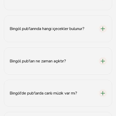
Bingöl'de en iyi pub olarak Bi'r Pub önerilmektedir.
Bingöl pub'larında hangi içecekler bulunur?
Bingöl pub'larında bira, şarap, kokteyl ve alkolsüz
içecekler bulunmaktadır.
Bingöl pub'ları ne zaman açıktır?
Bingöl pub'ları genellikle akşam saat 18:00'den itibaren
açıktır.
Bingöl'de pub'larda canlı müzik var mı?
Evet, birçok Bingöl pub'ında canlı müzik etkinlikleri
düzenlenmektedir.