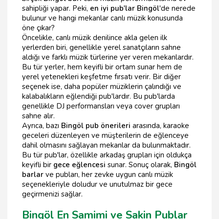
sahipliği yapar. Peki,
en iyi pub'lar Bingöl
'de nerede
bulunur ve hangi mekanlar canlı müzik konusunda
öne çıkar?
Öncelikle, canlı müzik denilince akla gelen ilk
yerlerden biri, genellikle yerel sanatçıların sahne
aldığı ve farklı müzik türlerine yer veren mekanlardır.
Bu tür yerler, hem keyifli bir ortam sunar hem de
yerel yetenekleri keşfetme fırsatı verir. Bir diğer
seçenek ise, daha popüler müziklerin çalındığı ve
kalabalıkların eğlendiği pub'lardır. Bu pub'larda
genellikle DJ performansları veya cover grupları
sahne alır.
Ayrıca, bazı
Bingöl pub önerileri
arasında, karaoke
geceleri düzenleyen ve müşterilerin de eğlenceye
dahil olmasını sağlayan mekanlar da bulunmaktadır.
Bu tür pub'lar, özellikle arkadaş grupları için oldukça
keyifli bir
gece eğlencesi
sunar. Sonuç olarak,
Bingöl
barlar
ve pubları, her zevke uygun canlı müzik
seçenekleriyle doludur ve unutulmaz bir gece
geçirmenizi sağlar.
Bingöl En Samimi ve Sakin Publar