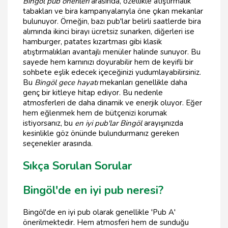
Bingöl pub önerileri
arasında, özellikle atıştırmalık
tabakları ve bira kampanyalarıyla öne çıkan mekanlar
bulunuyor. Örneğin, bazı pub'lar belirli saatlerde bira
alımında ikinci birayı ücretsiz sunarken, diğerleri ise
hamburger, patates kızartması gibi klasik
atıştırmalıkları avantajlı menüler halinde sunuyor. Bu
sayede hem karnınızı doyurabilir hem de keyifli bir
sohbete eşlik edecek içeceğinizi yudumlayabilirsiniz.
Bu
Bingöl gece hayatı
mekanları genellikle daha
genç bir kitleye hitap ediyor. Bu nedenle
atmosferleri de daha dinamik ve enerjik oluyor. Eğer
hem eğlenmek hem de bütçenizi korumak
istiyorsanız, bu
en iyi pub'lar Bingöl
arayışınızda
kesinlikle göz önünde bulundurmanız gereken
seçenekler arasında.
Sıkça Sorulan Sorular
Bingöl'de en iyi pub neresi?
Bingöl'de en iyi pub olarak genellikle 'Pub A'
önerilmektedir. Hem atmosferi hem de sunduğu