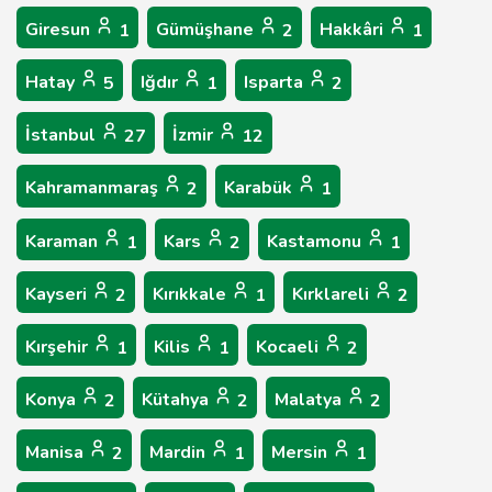
Giresun
Gümüşhane
Hakkâri
1
2
1
Hatay
Iğdır
Isparta
5
1
2
İstanbul
İzmir
27
12
Kahramanmaraş
Karabük
2
1
Karaman
Kars
Kastamonu
1
2
1
Kayseri
Kırıkkale
Kırklareli
2
1
2
Kırşehir
Kilis
Kocaeli
1
1
2
Konya
Kütahya
Malatya
2
2
2
Manisa
Mardin
Mersin
2
1
1