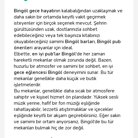
Bingöl gece hayatı
nın kalabalığından uzaklaşmak ve
daha sakin bir ortamda keyifli vakit geçirmek
isteyenler için birçok seçenek mevcut. Şehrin
gürültüsünden uzak, dostlarınızla sohbet
edebileceğiniz veya tek başınıza kitabınızı
okuyabileceğiniz samimi
Bingöl barlar
ı,
Bingöl pub
önerileri
arayanlar için ideal.
Elbette,
en iyi pub'lar Bingöl
'de her zaman
hareketli mekanlar olmak zorunda değil. Bazen,
huzurlu bir atmosfer ve samimi bir sohbet, en iyi
gece eğlencesi Bingöl
deneyimini sunar. Bu tür
mekanlar genellikle daha küçük ve butik
işletmelerdir.
Bu mekanlar, genellikle daha sıcak bir atmosfere
sahiptir ve kişisel hizmet ön plandadır. Yüksek sesli
müzik yerine, hafif bir fon müziği eşliğinde
rahatlayabilir, lezzetli atıştırmalıklar ve içecekler
eşliğinde keyifli bir akşam geçirebilirsiniz. Eğer sakin
ve samimi bir ortam arıyorsanız, Bingöl'de bu tür
mekanları bulmak hiç de zor değil.