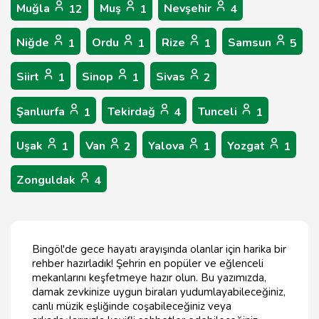
Muğla
Muş
Nevşehir
12
1
4
Niğde
Ordu
Rize
Samsun
1
1
1
5
Siirt
Sinop
Sivas
1
1
2
Şanlıurfa
Tekirdağ
Tunceli
1
4
1
Uşak
Van
Yalova
Yozgat
1
2
1
1
Zonguldak
4
Bingöl'de gece hayatı arayışında olanlar için harika bir
rehber hazırladık! Şehrin en popüler ve eğlenceli
mekanlarını keşfetmeye hazır olun. Bu yazımızda,
damak zevkinize uygun biraları yudumlayabileceğiniz,
canlı müzik eşliğinde coşabileceğiniz veya