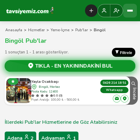
Tavsiyemiz Anasayfa
Anasayfa
>
Hizmetler
>
Yeme-İçme
>
Pub'lar
>
Bingöl
Bingöl Pub'lar
1 sonuçtan 1 - 1 arası gösteriliyor.
Filtrele
TIKLA -
EN YAKININDAKİNİ BUL
Yayla Ocakbaşı
0426 214 18 51
Bingöl, Merkez
İncele
Whatsapp
Posta Kodu: 12400
0.0 (0)
Fiyat Aralığı: 100,00 ₺ - 500,00 ₺
İllerdeki Pub'lar Hizmetlerine de Göz Atabilirsiniz
Adana
Adıyaman
2
1