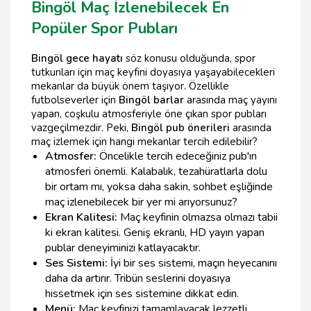
Bingöl Maç İzlenebilecek En
Popüler Spor Pubları
Bingöl gece hayatı
söz konusu olduğunda, spor
tutkunları için maç keyfini doyasıya yaşayabilecekleri
mekanlar da büyük önem taşıyor. Özellikle
futbolseverler için
Bingöl barlar
arasında maç yayını
yapan, coşkulu atmosferiyle öne çıkan spor pubları
vazgeçilmezdir. Peki,
Bingöl pub önerileri
arasında
maç izlemek için hangi mekanlar tercih edilebilir?
Atmosfer:
Öncelikle tercih edeceğiniz pub'ın
atmosferi önemli. Kalabalık, tezahüratlarla dolu
bir ortam mı, yoksa daha sakin, sohbet eşliğinde
maç izlenebilecek bir yer mi arıyorsunuz?
Ekran Kalitesi:
Maç keyfinin olmazsa olmazı tabii
ki ekran kalitesi. Geniş ekranlı, HD yayın yapan
publar deneyiminizi katlayacaktır.
Ses Sistemi:
İyi bir ses sistemi, maçın heyecanını
daha da artırır. Tribün seslerini doyasıya
hissetmek için ses sistemine dikkat edin.
Menü:
Maç keyfinizi tamamlayacak lezzetli