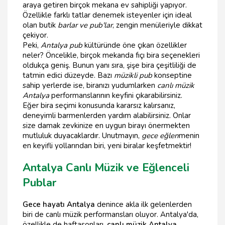
araya getiren birçok mekana ev sahipliği yapıyor.
Özellikle farklı tatlar denemek isteyenler için ideal
olan butik
barlar ve pub'lar
, zengin menüleriyle dikkat
çekiyor.
Peki,
Antalya pub
kültüründe öne çıkan özellikler
neler? Öncelikle, birçok mekanda fıçı bira seçenekleri
oldukça geniş. Bunun yanı sıra, şişe bira çeşitliliği de
tatmin edici düzeyde. Bazı
müzikli pub
konseptine
sahip yerlerde ise, biranızı yudumlarken
canlı müzik
Antalya
performanslarının keyfini çıkarabilirsiniz.
Eğer bira seçimi konusunda kararsız kalırsanız,
deneyimli barmenlerden yardım alabilirsiniz. Onlar
size damak zevkinize en uygun birayı önermekten
mutluluk duyacaklardır. Unutmayın,
gece eğlen
menin
en keyifli yollarından biri, yeni biralar keşfetmektir!
Antalya Canlı Müzik ve Eğlenceli
Publar
Gece hayatı Antalya
denince akla ilk gelenlerden
biri de canlı müzik performansları oluyor. Antalya'da,
özellikle de haftasonları,
canlı müzik Antalya