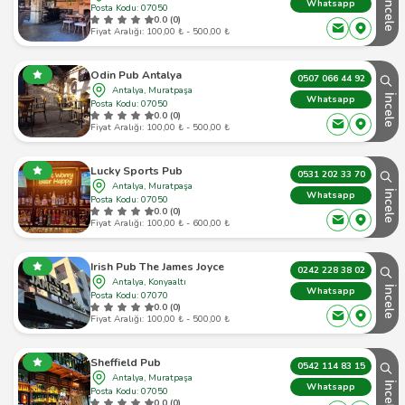
İncele
Whatsapp
Posta Kodu: 07050
0.0 (0)
Fiyat Aralığı: 100,00 ₺ - 500,00 ₺
Odin Pub Antalya
0507 066 44 92
Antalya, Muratpaşa
İncele
Whatsapp
Posta Kodu: 07050
0.0 (0)
Fiyat Aralığı: 100,00 ₺ - 500,00 ₺
Lucky Sports Pub
0531 202 33 70
Antalya, Muratpaşa
İncele
Whatsapp
Posta Kodu: 07050
0.0 (0)
Fiyat Aralığı: 100,00 ₺ - 600,00 ₺
Irish Pub The James Joyce
0242 228 38 02
Antalya, Konyaaltı
İncele
Whatsapp
Posta Kodu: 07070
0.0 (0)
Fiyat Aralığı: 100,00 ₺ - 500,00 ₺
Sheffield Pub
0542 114 83 15
Antalya, Muratpaşa
İncele
Whatsapp
Posta Kodu: 07050
0.0 (0)