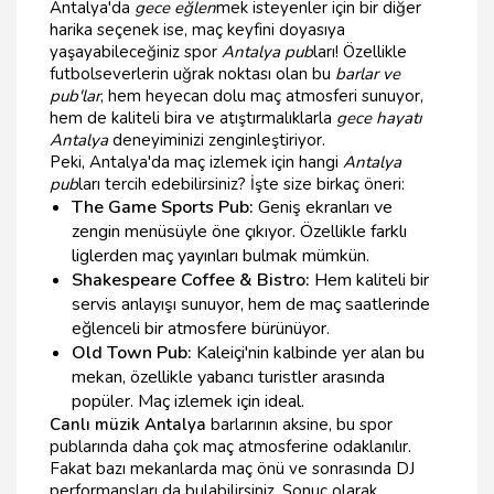
Antalya'da
gece eğlen
mek isteyenler için bir diğer
harika seçenek ise, maç keyfini doyasıya
yaşayabileceğiniz spor
Antalya pub
ları! Özellikle
futbolseverlerin uğrak noktası olan bu
barlar ve
pub'lar
, hem heyecan dolu maç atmosferi sunuyor,
hem de kaliteli bira ve atıştırmalıklarla
gece hayatı
Antalya
deneyiminizi zenginleştiriyor.
Peki, Antalya'da maç izlemek için hangi
Antalya
pub
ları tercih edebilirsiniz? İşte size birkaç öneri:
The Game Sports Pub:
Geniş ekranları ve
zengin menüsüyle öne çıkıyor. Özellikle farklı
liglerden maç yayınları bulmak mümkün.
Shakespeare Coffee & Bistro:
Hem kaliteli bir
servis anlayışı sunuyor, hem de maç saatlerinde
eğlenceli bir atmosfere bürünüyor.
Old Town Pub:
Kaleiçi'nin kalbinde yer alan bu
mekan, özellikle yabancı turistler arasında
popüler. Maç izlemek için ideal.
Canlı müzik Antalya
barlarının aksine, bu spor
publarında daha çok maç atmosferine odaklanılır.
Fakat bazı mekanlarda maç önü ve sonrasında DJ
performansları da bulabilirsiniz. Sonuç olarak,