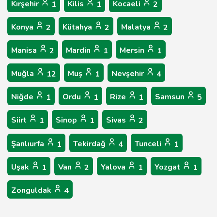
Kırşehir
Kilis
Kocaeli
1
1
2
Konya
Kütahya
Malatya
2
2
2
Manisa
Mardin
Mersin
2
1
1
Muğla
Muş
Nevşehir
12
1
4
Niğde
Ordu
Rize
Samsun
1
1
1
5
Siirt
Sinop
Sivas
1
1
2
Şanlıurfa
Tekirdağ
Tunceli
1
4
1
Uşak
Van
Yalova
Yozgat
1
2
1
1
Zonguldak
4