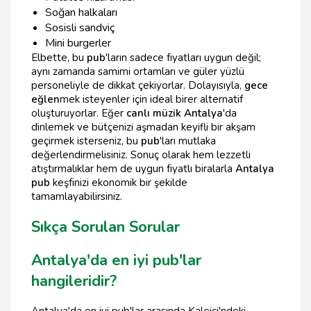
Soğan halkaları
Sosisli sandviç
Mini burgerler
Elbette, bu
pub
'ların sadece fiyatları uygun değil;
aynı zamanda samimi ortamları ve güler yüzlü
personeliyle de dikkat çekiyorlar. Dolayısıyla,
gece
eğlen
mek isteyenler için ideal birer alternatif
oluşturuyorlar. Eğer
canlı müzik Antalya
'da
dinlemek ve bütçenizi aşmadan keyifli bir akşam
geçirmek isterseniz, bu
pub
'ları mutlaka
değerlendirmelisiniz. Sonuç olarak hem lezzetli
atıştırmalıklar hem de uygun fiyatlı biralarla
Antalya
pub
keşfinizi ekonomik bir şekilde
tamamlayabilirsiniz.
Sıkça Sorulan Sorular
Antalya'da en iyi pub'lar
hangileridir?