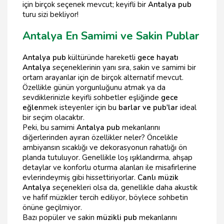
için birçok seçenek mevcut; keyifli bir
Antalya pub
turu sizi bekliyor!
Antalya En Samimi ve Sakin Publar
Antalya pub
kültüründe hareketli
gece hayatı
Antalya
seçeneklerinin yanı sıra, sakin ve samimi bir
ortam arayanlar için de birçok alternatif mevcut.
Özellikle günün yorgunluğunu atmak ya da
sevdiklerinizle keyifli sohbetler eşliğinde
gece
eğlen
mek isteyenler için bu
barlar ve pub'lar
ideal
bir seçim olacaktır.
Peki, bu samimi
Antalya pub
mekanlarını
diğerlerinden ayıran özellikler neler? Öncelikle
ambiyansın sıcaklığı ve dekorasyonun rahatlığı ön
planda tutuluyor. Genellikle loş ışıklandırma, ahşap
detaylar ve konforlu oturma alanları ile misafirlerine
evlerindeymiş gibi hissettiriyorlar.
Canlı müzik
Antalya
seçenekleri olsa da, genellikle daha akustik
ve hafif müzikler tercih ediliyor, böylece sohbetin
önüne geçilmiyor.
Bazı popüler ve sakin
müzikli pub
mekanlarını