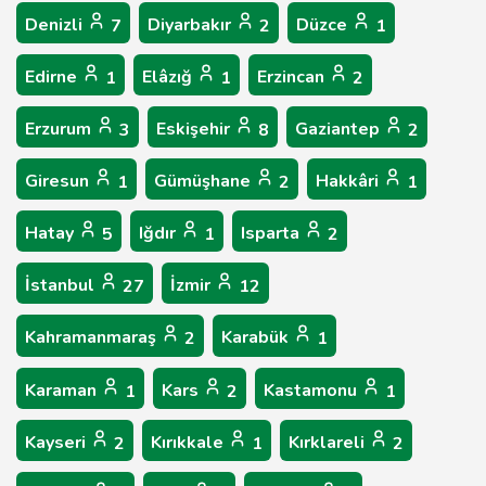
Denizli
Diyarbakır
Düzce
7
2
1
Edirne
Elâzığ
Erzincan
1
1
2
Erzurum
Eskişehir
Gaziantep
3
8
2
Giresun
Gümüşhane
Hakkâri
1
2
1
Hatay
Iğdır
Isparta
5
1
2
İstanbul
İzmir
27
12
Kahramanmaraş
Karabük
2
1
Karaman
Kars
Kastamonu
1
2
1
Kayseri
Kırıkkale
Kırklareli
2
1
2