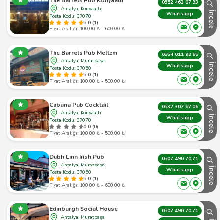
The Barrels Pub Konyaaltı
0552 463 07 93
Antalya, Konyaaltı
İncele
Whatsapp
Posta Kodu: 07070
5.0 (1)
Fiyat Aralığı: 100,00 ₺ - 600,00 ₺
The Barrels Pub Meltem
0554 011 92 65
Antalya, Muratpaşa
İncele
Whatsapp
Posta Kodu: 07050
5.0 (1)
Fiyat Aralığı: 100,00 ₺ - 500,00 ₺
Cubana Pub Cocktail
0532 307 67 06
Antalya, Konyaaltı
İncele
Whatsapp
Posta Kodu: 07070
0.0 (0)
Fiyat Aralığı: 100,00 ₺ - 500,00 ₺
Dubh Linn Irish Pub
0507 490 70 71
Antalya, Muratpaşa
İncele
Whatsapp
Posta Kodu: 07050
5.0 (1)
Fiyat Aralığı: 100,00 ₺ - 600,00 ₺
Edinburgh Social House
0507 490 70 71
Antalya, Muratpaşa