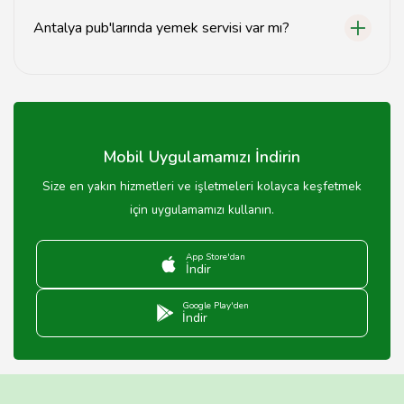
Antalya pub'larında yemek servisi var mı?
Evet, birçok pub'da atıştırmalıklar ve ana yemek
seçenekleri sunulmaktadır.
Mobil Uygulamamızı İndirin
Size en yakın hizmetleri ve işletmeleri kolayca keşfetmek
için uygulamamızı kullanın.
App Store'dan
İndir
Google Play'den
İndir