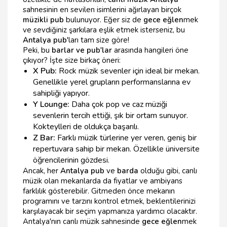
sahnesinin en sevilen isimlerini ağırlayan birçok
müzikli pub
bulunuyor. Eğer siz de
gece eğlen
mek
ve sevdiğiniz şarkılara eşlik etmek isterseniz, bu
Antalya pub
'ları tam size göre!
Peki, bu
barlar ve pub'lar
arasında hangileri öne
çıkıyor? İşte size birkaç öneri:
X Pub:
Rock müzik sevenler için ideal bir mekan.
Genellikle yerel grupların performanslarına ev
sahipliği yapıyor.
Y Lounge:
Daha çok pop ve caz müziği
sevenlerin tercih ettiği, şık bir ortam sunuyor.
Kokteylleri de oldukça başarılı.
Z Bar:
Farklı müzik türlerine yer veren, geniş bir
repertuvara sahip bir mekan. Özellikle üniversite
öğrencilerinin gözdesi.
Ancak, her
Antalya pub
ve
barda
olduğu gibi, canlı
müzik olan mekanlarda da fiyatlar ve ambiyans
farklılık gösterebilir. Gitmeden önce mekanın
programını ve tarzını kontrol etmek, beklentilerinizi
karşılayacak bir seçim yapmanıza yardımcı olacaktır.
Antalya'nın canlı müzik sahnesinde
gece eğlen
mek