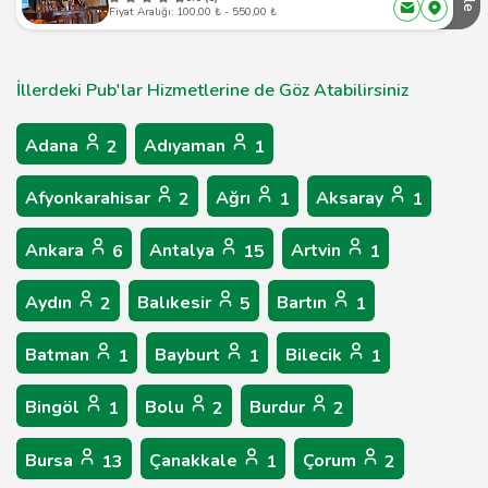
Fiyat Aralığı: 100,00 ₺ - 550,00 ₺
İllerdeki Pub'lar Hizmetlerine de Göz Atabilirsiniz
Adana
Adıyaman
2
1
Afyonkarahisar
Ağrı
Aksaray
2
1
1
Ankara
Antalya
Artvin
6
15
1
Aydın
Balıkesir
Bartın
2
5
1
Batman
Bayburt
Bilecik
1
1
1
Bingöl
Bolu
Burdur
1
2
2
Bursa
Çanakkale
Çorum
13
1
2