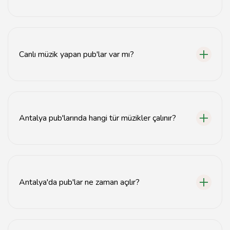
Antalya'da en iyi pub'lar genellikle Kaleiçi bölgesinde
ve deniz kenarında yer alır.
Canlı müzik yapan pub'lar var mı?
Evet, Antalya'da birçok pub canlı müzik etkinlikleri
düzenlemektedir.
Antalya pub'larında hangi tür müzikler çalınır?
Antalya pub'larında pop, rock, elektronik ve yerel müzik
türleri çalınmaktadır.
Antalya'da pub'lar ne zaman açılır?
Antalya'daki pub'lar genellikle akşam saatlerinde açılır
ve sabaha kadar açıktır.