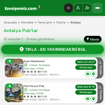
Tavsiyemiz Anasayfa
Anasayfa
>
Hizmetler
>
Yeme-İçme
>
Pub'lar
>
Antalya
Antalya Pub'lar
15 sonuçtan 1 - 15 arası gösteriliyor.
Filtrele
TIKLA -
EN YAKININDAKİNİ BUL
Ayar Meyhanesi
0530 117 29 27
Antalya, Muratpaşa
İncele
Whatsapp
Posta Kodu: 07050
0.0 (0)
Fiyat Aralığı: 100,00 ₺ - 500,00 ₺
Old House Pub
0542 614 97 75
Antalya, Muratpaşa
İncele
Whatsapp
Posta Kodu: 07050
0.0 (0)
Fiyat Aralığı: 100,00 ₺ - 500,00 ₺