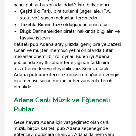
hangi publar bu konuda iddialı? İşte birkaç ipucu:
Çeşitlilik:
Farklı bira türlerini (lager, ale, IPA,
stout vb.) sunan mekanları tercih edin.
Tazelik:
Biranın taze olduğundan emin olun.
Bilgi:
Barmenlerden biralar hakkında bilgi alın ve
tavsiye isteyin.
Kaliteli pub Adana
arayışınızda, geniş bira yelpazesi
sunan ve müşteri memnuniyetini ön planda tutan
mekanlar önemli bir rol oynar. Bu
en iyi Adana
p
ublarında keyifli sohbetler eşliğinde farklı bira
lezzetlerini deneyimleyebilirsiniz. Sonuç olarak,
Adana pub önerileri
söz konusu olduğunda, zengin
bira menüsü sunan mekanlar her zaman ilk tercih
olmalıdır.
Adana Canlı Müzik ve Eğlenceli
Publar
Gece hayatı Adana
için vazgeçilmez olan canlı
müzik, birçok
kaliteli pub Adana
seçeneğinde
eğlenceyi doruklara çıkarıyor. Adana'da hem yerli