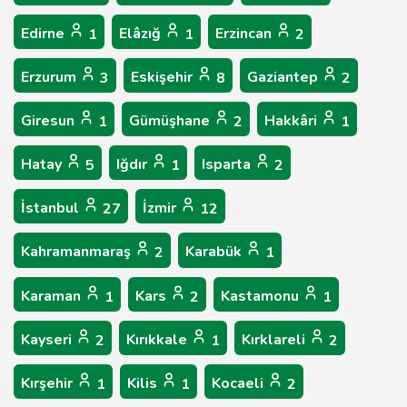
Edirne
Elâzığ
Erzincan
1
1
2
Erzurum
Eskişehir
Gaziantep
3
8
2
Giresun
Gümüşhane
Hakkâri
1
2
1
Hatay
Iğdır
Isparta
5
1
2
İstanbul
İzmir
27
12
Kahramanmaraş
Karabük
2
1
Karaman
Kars
Kastamonu
1
2
1
Kayseri
Kırıkkale
Kırklareli
2
1
2
Kırşehir
Kilis
Kocaeli
1
1
2