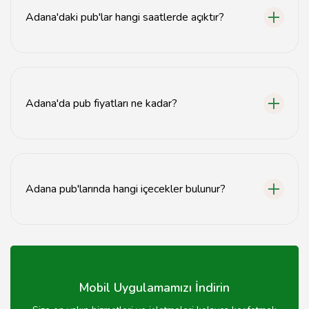
Adana'daki pub'lar hangi saatlerde açıktır?
Adana pub'ları genellikle akşam saat 18:00'den itibaren
açılmaktadır.
Adana'da pub fiyatları ne kadar?
Adana'daki pub fiyatları mekan ve menüye göre
değişiklik göstermektedir, genellikle 50-150 TL arasıdır.
Adana pub'larında hangi içecekler bulunur?
Adana pub'larında bira, şarap, kokteyl ve alkolsüz
içecekler gibi çeşitli seçenekler bulunmaktadır.
Mobil Uygulamamızı İndirin