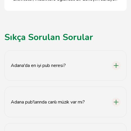
Sıkça Sorulan Sorular
Adana'da en iyi pub neresi?
Adana'da en iyi pub olarak genellikle 'X Pub'
önerilmektedir.
Adana pub'larında canlı müzik var mı?
Evet, birçok Adana pub'ında canlı müzik etkinlikleri
düzenlenmektedir.