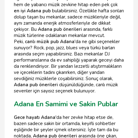
hem de yabancı müzik zevkine hitap eden pek çok
en iyi Adana pub
bulabilirsiniz. Özellikle hafta sonları
dolup taşan bu mekanlar, sadece müzikleriyle değil,
aynı zamanda enerjik atmosferleriyle de dikkat
çekiyor. Bu
Adana pub önerileri
arasında, farklı
müzik türlerine odaklanan mekanlar mevcut.
Peki,
canlı müzik pub Adana
'da ne gibi seçenekler
sunuyor? Rock, pop, jazz, blues veya türkü barları
arasında seçim yapabilirsiniz. Bazı mekanlar DJ
performanslarına da ev sahipliği yaparak geceyi daha
da renklendiriyor. Bir yandan lezzetli atıştırmalıkların
ve içeceklerin tadını çıkarırken, diğer yandan
sevdiğiniz müziklerle coşabilirsiniz. Sonuç olarak,
Adana pub önerileri
düşünüldüğünde, canlı müzik
sevenler için sayısız seçenek bulunuyor.
Adana En Samimi ve Sakin Publar
Gece hayatı Adana
'da her zevke hitap etse de,
bazen sadece sakin bir ortamda, keyifli sohbetler
eşliğinde bir şeyler içmek istersiniz. İşte tam da bu
noktada,
Adana pub önerileri
arasında öne çıkan,