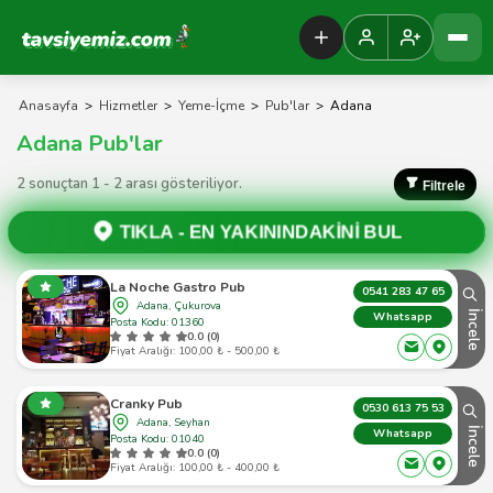
Tavsiyemiz Anasayfa
Anasayfa
>
Hizmetler
>
Yeme-İçme
>
Pub'lar
>
Adana
Adana Pub'lar
2 sonuçtan 1 - 2 arası gösteriliyor.
Filtrele
TIKLA -
EN YAKININDAKİNİ BUL
La Noche Gastro Pub
0541 283 47 65
Adana, Çukurova
İncele
Whatsapp
Posta Kodu: 01360
0.0 (0)
Fiyat Aralığı: 100,00 ₺ - 500,00 ₺
Cranky Pub
0530 613 75 53
Adana, Seyhan
İncele
Whatsapp
Posta Kodu: 01040
0.0 (0)
Fiyat Aralığı: 100,00 ₺ - 400,00 ₺