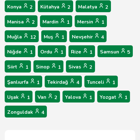
Konya
Kütahya
Malatya
2
2
2
Manisa
Mardin
Mersin
2
1
1
Muğla
Muş
Nevşehir
12
1
4
Niğde
Ordu
Rize
Samsun
1
1
1
5
Siirt
Sinop
Sivas
1
1
2
Şanlıurfa
Tekirdağ
Tunceli
1
4
1
Uşak
Van
Yalova
Yozgat
1
2
1
1
Zonguldak
4