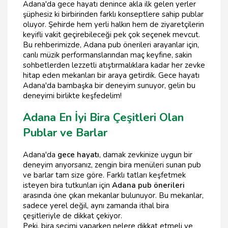
Adana'da gece hayatı denince akla ilk gelen yerler
şüphesiz ki birbirinden farklı konseptlere sahip publar
oluyor. Şehirde hem yerli halkın hem de ziyaretçilerin
keyifli vakit geçirebileceği pek çok seçenek mevcut.
Bu rehberimizde, Adana pub önerileri arayanlar için,
canlı müzik performanslarından maç keyfine, sakin
sohbetlerden lezzetli atıştırmalıklara kadar her zevke
hitap eden mekanları bir araya getirdik. Gece hayatı
Adana'da bambaşka bir deneyim sunuyor, gelin bu
deneyimi birlikte keşfedelim!
Adana En İyi Bira Çeşitleri Olan
Publar ve Barlar
Adana'da
gece hayatı
, damak zevkinize uygun bir
deneyim arıyorsanız, zengin bira menüleri sunan pub
ve barlar tam size göre. Farklı tatları keşfetmek
isteyen bira tutkunları için
Adana pub önerileri
arasında öne çıkan mekanlar bulunuyor. Bu mekanlar,
sadece yerel değil, aynı zamanda ithal bira
çeşitleriyle de dikkat çekiyor.
Peki, bira seçimi yaparken nelere dikkat etmeli ve