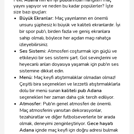
yayını yapıyor ve neden bu kadar popülerler? İşte
size bazı ipuçları:
Büyük Ekranlar:
Maç yayınlarının en önemli
unsuru şüphesiz ki büyük ve kaliteli ekranlardır. İyi
bir spor pub'ı, birden fazla ve geniş ekranlara
sahip olmalı, böylece her açıdan maçı rahatça
izleyebilirsiniz.
Ses Sistemi:
Atmosferi coşturmak için güçlü ve
etkileyici bir ses sistemi şart. Gol sevinçlerini ve
heyecanlı anları doyasıya yaşamak için pub'ın ses
sistemine dikkat edin.
Menü:
Maç keyfi atıştırmalıklar olmadan olmaz!
Çeşitli bira seçenekleri ve lezzetli atıştırmalıklarla
dolu bir menü sunan
kaliteli pub Adana
seçenekleri her zaman daha çok tercih ediliyor.
Atmosfer:
Pub'ın genel atmosferi de önemli.
Maç atmosferini yansıtan dekorasyonlar,
tezahüratlar ve diğer futbolseverlerle bir arada
olmak, deneyimi zenginleştiriyor.
Gece hayatı
Adana
içinde maç keyfi için doğru adresi bulmak