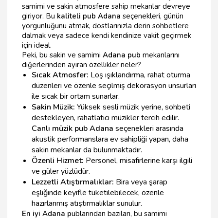
samimi ve sakin atmosfere sahip mekanlar devreye
giriyor. Bu
kaliteli pub Adana
seçenekleri, günün
yorgunluğunu atmak, dostlarınızla derin sohbetlere
dalmak veya sadece kendi kendinize vakit geçirmek
için ideal.
Peki, bu sakin ve samimi
Adana pub
mekanlarını
diğerlerinden ayıran özellikler neler?
Sıcak Atmosfer:
Loş ışıklandırma, rahat oturma
düzenleri ve özenle seçilmiş dekorasyon unsurları
ile sıcak bir ortam sunarlar.
Sakin Müzik:
Yüksek sesli müzik yerine, sohbeti
destekleyen, rahatlatıcı müzikler tercih edilir.
Canlı müzik pub Adana
seçenekleri arasında
akustik performanslara ev sahipliği yapan, daha
sakin mekanlar da bulunmaktadır.
Özenli Hizmet:
Personel, misafirlerine karşı ilgili
ve güler yüzlüdür.
Lezzetli Atıştırmalıklar:
Bira veya şarap
eşliğinde keyifle tüketilebilecek, özenle
hazırlanmış atıştırmalıklar sunulur.
En iyi Adana p
ublarından bazıları, bu samimi