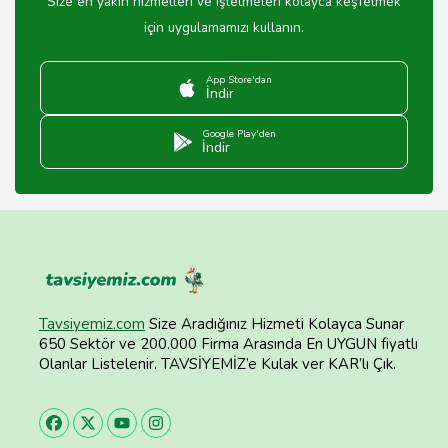
Size en yakın hizmetleri ve işletmeleri kolayca keşfetmek
için uygulamamızı kullanın.
App Store'dan
İndir
Google Play'den
İndir
Tavsiyemiz.com
Size Aradığınız Hizmeti Kolayca Sunar
650 Sektör ve 200.000 Firma Arasında En UYGUN fiyatlı
Olanlar Listelenir. TAVSİYEMİZ’e Kulak ver KAR’lı Çık.