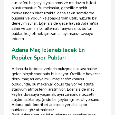
atmosferi başarıyla yakalamış ve müdavim kitlesi
oluşturmuştur. Bu mekanlar, genellikle şehir
merkezinden biraz uzakta, daha sakin semtlerde
bulunur ve yoğun kalabalıklardan uzak, huzurlu bir
deneyim sunar. Eğer siz de
gece hayatı Adana
'da
sakin ve samimi bir alternatif arıyorsanız, bu tür
pubları keşfetmek için zaman ayırmanızı tavsiye
ederim.
Adana Maç İzlenebilecek En
Popüler Spor Pubları
Adana'da futbolseverlerin buluşma noktası haline
gelen birçok spor pubı bulunuyor. Özellikle heyecanlı
derbi maçları veya milli maçlar söz konusu
olduğunda, bu mekanlar dolup taşıyor ve adeta
stadyum atmosferini aratmıyor. Eğer siz de maç
keyfini doyasıya yaşamak, aynı zamanda lezzetli
atıştırmalıklar eşliğinde bir şeyler içmek istiyorsanız,
Adana pub önerileri
arasında yer alan spor
publarına göz atmalısınız.
Peki,
Adana'nın en iyi pub
larından hangileri maç