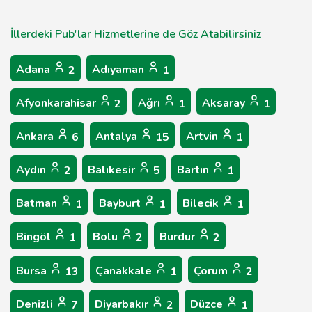
İllerdeki Pub'lar Hizmetlerine de Göz Atabilirsiniz
Adana
Adıyaman
2
1
Afyonkarahisar
Ağrı
Aksaray
2
1
1
Ankara
Antalya
Artvin
6
15
1
Aydın
Balıkesir
Bartın
2
5
1
Batman
Bayburt
Bilecik
1
1
1
Bingöl
Bolu
Burdur
1
2
2
Bursa
Çanakkale
Çorum
13
1
2
Denizli
Diyarbakır
Düzce
7
2
1