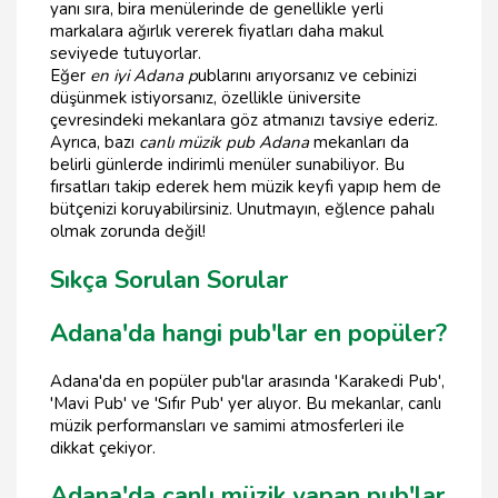
yanı sıra, bira menülerinde de genellikle yerli
markalara ağırlık vererek fiyatları daha makul
seviyede tutuyorlar.
Eğer
en iyi Adana p
ublarını arıyorsanız ve cebinizi
düşünmek istiyorsanız, özellikle üniversite
çevresindeki mekanlara göz atmanızı tavsiye ederiz.
Ayrıca, bazı
canlı müzik pub Adana
mekanları da
belirli günlerde indirimli menüler sunabiliyor. Bu
fırsatları takip ederek hem müzik keyfi yapıp hem de
bütçenizi koruyabilirsiniz. Unutmayın, eğlence pahalı
olmak zorunda değil!
Sıkça Sorulan Sorular
Adana'da hangi pub'lar en popüler?
Adana'da en popüler pub'lar arasında 'Karakedi Pub',
'Mavi Pub' ve 'Sıfır Pub' yer alıyor. Bu mekanlar, canlı
müzik performansları ve samimi atmosferleri ile
dikkat çekiyor.
Adana'da canlı müzik yapan pub'lar