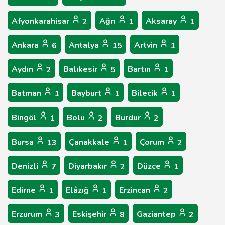
Afyonkarahisar
Ağrı
Aksaray
2
1
1
Ankara
Antalya
Artvin
6
15
1
Aydın
Balıkesir
Bartın
2
5
1
Batman
Bayburt
Bilecik
1
1
1
Bingöl
Bolu
Burdur
1
2
2
Bursa
Çanakkale
Çorum
13
1
2
Denizli
Diyarbakır
Düzce
7
2
1
Edirne
Elâzığ
Erzincan
1
1
2
Erzurum
Eskişehir
Gaziantep
3
8
2