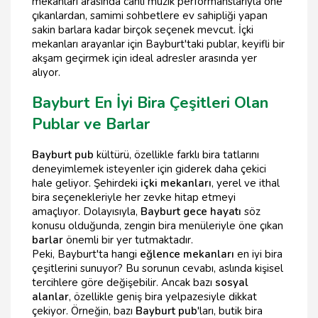
mekanları arasında canlı müzik performanslarıyla öne
çıkanlardan, samimi sohbetlere ev sahipliği yapan
sakin barlara kadar birçok seçenek mevcut. İçki
mekanları arayanlar için Bayburt'taki publar, keyifli bir
akşam geçirmek için ideal adresler arasında yer
alıyor.
Bayburt En İyi Bira Çeşitleri Olan
Publar ve Barlar
Bayburt pub
kültürü, özellikle farklı bira tatlarını
deneyimlemek isteyenler için giderek daha çekici
hale geliyor. Şehirdeki
içki mekanları
, yerel ve ithal
bira seçenekleriyle her zevke hitap etmeyi
amaçlıyor. Dolayısıyla,
Bayburt gece hayatı
söz
konusu olduğunda, zengin bira menüleriyle öne çıkan
barlar
önemli bir yer tutmaktadır.
Peki, Bayburt'ta hangi
eğlence mekanları
en iyi bira
çeşitlerini sunuyor? Bu sorunun cevabı, aslında kişisel
tercihlere göre değişebilir. Ancak bazı
sosyal
alanlar
, özellikle geniş bira yelpazesiyle dikkat
çekiyor. Örneğin, bazı
Bayburt pub
'ları, butik bira