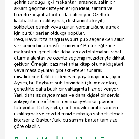
şehrin sunduğu
içki mekanları
arasında, sakin bir
akşam geçirmek isteyenler için ideal, samimi ve
huzurlu
sosyal alanlar
da bulunuyor. Özellikle
kalabalıktan uzaklaşmak, dostlarınızla keyifli
sohbetler etmek veya günün yorgunluğunu atmak
için bu tür
barlar
oldukça popüler.
Peki, Bayburt'ta hangi
Bayburt pub
seçenekleri sakin
ve samimi bir atmosfer sunuyor? Bu tür
eğlence
mekanları
, genellikle daha loş aydınlatmaları, rahat
oturma alanları ve özenle seçilmiş müzikleriyle dikkat
çekiyor. Örneğin, bazı mekanlar kitap okuma köşeleri
veya masa oyunları gibi aktiviteler sunarak
misafirlerine farklı bir deneyim yaşatmayı amaçlıyor.
Ayrıca, bu
Bayburt pub
tarzındaki
içki mekanları
,
genellikle daha butik bir yaklaşımla hizmet veriyor.
Yani, daha az sayıda masa ve daha kişisel bir servis
anlayışı ile misafirlerin memnuniyetini ön planda
tutuyorlar. Dolayısıyla,
canlı müzik
gürültüsünden
uzaklaşmak ve sevdiklerinizle rahatça sohbet etmek
isterseniz, Bayburt'taki bu samimi
barlar
tam size
göre olabilir.