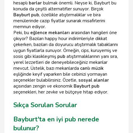
hesaplı
barlar
bulmak önemli. Neyse ki, Bayburt bu
konuda da çeşitli alternatifler sunuyor. Birçok
Bayburt pub
, özellikle atıştırmalıklar ve bira
menülerinde cazip fiyatlar sunarak misafirlerini
memnun ediyor.
Peki, bu
eğlence mekanları
arasından hangileri öne
çıkıyor? Bazıları happy hour indirimleriyle dikkat
çekerken, bazıları da doyurucu atıştırmalık tabaklarını
uygun fiyatlarla sunuyor. Örneğin, cips, kuruyemiş ve
sosis gibi klasikleşmiş
pub
atıştırmalıklarının yanı sıra,
yerel lezzetleri de deneyebileceğiniz mekanlar
mevcut. Üstelik, bazı mekanlarda
canlı müzik
eşliğinde keyif yaparken bile cebinizi yormayan
seçenekler bulabilirsiniz. Özetle,
sosyal alanlar
açısından zengin ve ekonomik
Bayburt pub
seçenekleri, her zevke ve bütçeye hitap ediyor.
Sıkça Sorulan Sorular
Bayburt'ta en iyi pub nerede
bulunur?