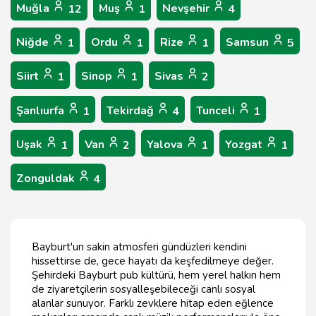
Muğla
Muş
Nevşehir
12
1
4
Niğde
Ordu
Rize
Samsun
1
1
1
5
Siirt
Sinop
Sivas
1
1
2
Şanlıurfa
Tekirdağ
Tunceli
1
4
1
Uşak
Van
Yalova
Yozgat
1
2
1
1
Zonguldak
4
Bayburt'un sakin atmosferi gündüzleri kendini
hissettirse de, gece hayatı da keşfedilmeye değer.
Şehirdeki Bayburt pub kültürü, hem yerel halkın hem
de ziyaretçilerin sosyalleşebileceği canlı sosyal
alanlar sunuyor. Farklı zevklere hitap eden eğlence