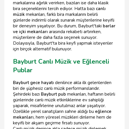
markalarına ağırlık verirken, bazıları ise daha klasik
bira seçeneklerini tercih ediyor. Hatta bazı
canlı
müzik
mekanları, farklı bira markalarını belirli
günlerde indirimli olarak sunarak müşterilerine keyifli
bir deneyim yaşatıyor. Bu durum, Bayburt'taki
barlar
ve içki mekanları
arasında rekabeti artırırken,
müşterilere de daha fazla seçenek sunuyor.
Dolayısıyla, Bayburt'ta bira keyfi yapmak isteyenler
için birçok alternatif bulunuyor.
Bayburt Canlı Müzik ve Eğlenceli
Publar
Bayburt gece hayatı
denilince akla ilk gelenlerden
biri de şüphesiz canlı müzik performanslarıdır.
Şehirdeki bazı
Bayburt pub
mekanları, haftanın belirli
günlerinde canlı müzik etkinliklerine ev sahipliği
yaparak, misafirlerine unutulmaz anlar yaşatıyor.
Özellikle yerel sanatçıların sahne aldığı bu
eğlence
mekanları
, hem yöresel müzikleri dinleme hem de
keyifli bir akşam geçirme fırsatı sunuyor.
Canlı müzik denince akla sadece müzik dinlemek