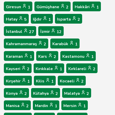
Giresun
Gümüşhane
Hakkâri
1
2
1
Hatay
Iğdır
Isparta
5
1
2
İstanbul
İzmir
27
12
Kahramanmaraş
Karabük
2
1
Karaman
Kars
Kastamonu
1
2
1
Kayseri
Kırıkkale
Kırklareli
2
1
2
Kırşehir
Kilis
Kocaeli
1
1
2
Konya
Kütahya
Malatya
2
2
2
Manisa
Mardin
Mersin
2
1
1