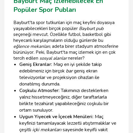
Bayburt Maç İzlenebilecek En
Popüler Spor Pubları
Bayburt'ta spor tutkunları için maç keyfini doyasıya
yaşayabilecekleri birçok popüler
Bayburt pub
seçeneği mevcut. Özellikle futbol, basketbol gibi
heyecanlı karşılaşmaların olduğu günlerde bu
eğlence mekanları
, adeta birer stadyum atmosferine
bürünüyor. Peki, Bayburt'ta maç izlemek için en çok
tercih edilen
sosyal alanlar
nereler?
Geniş Ekranlar:
Maçı en iyi şekilde takip
edebilmeniz için birçok
bar
geniş ekran
televizyonlar ve projeksiyon cihazları ile
donatılmış durumda.
Coşkulu Atmosfer:
Takımınızı desteklerken
yalnız hissetmeyeceğiniz, diğer taraftarlarla
birlikte tezahürat yapabileceğiniz coşkulu bir
ortam sunuluyor.
Uygun Yiyecek ve İçecek Menüleri:
Maç
keyfinizi tamamlayacak lezzetli atıştırmalıklar ve
çeşitli
içki mekanları
sayesinde keyifli vakit