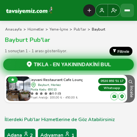
Tavsiyemiz Anasayfa
Anasayfa
>
Hizmetler
>
Yeme-İçme
>
Pub'lar
>
Bayburt
Bayburt Pub'lar
1 sonuçtan 1 - 1 arası gösteriliyor.
Filtrele
TIKLA -
EN YAKININDAKİNİ BUL
Keyvani Restaurant Cafe Lounge
0530 893 51 17
Bayburt, Merkez
İncele
Whatsapp
Posta Kodu: 69010
0.0 (0)
Fiyat Aralığı: 100,00 ₺ - 450,00 ₺
İllerdeki Pub'lar Hizmetlerine de Göz Atabilirsiniz
Adana
Adıyaman
2
1