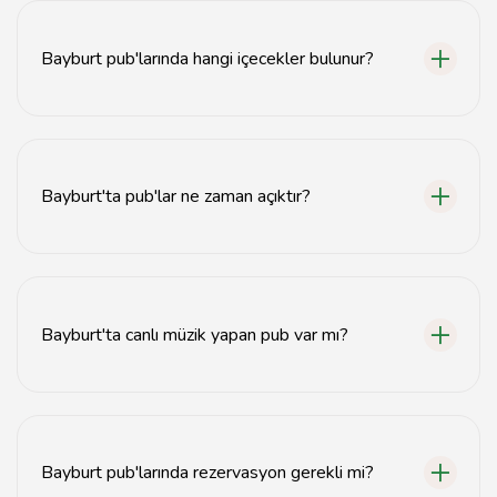
öne çıkan mekanlardır.
Bayburt pub'larında hangi içecekler bulunur?
Bayburt pub'larında çeşitli alkollü içecekler, kokteyller
ve yerel içecekler bulunmaktadır.
Bayburt'ta pub'lar ne zaman açıktır?
Bayburt'taki pub'lar genellikle akşam saatlerinde açılır
ve geç saatlere kadar hizmet verir.
Bayburt'ta canlı müzik yapan pub var mı?
Evet, Bayburt'ta canlı müzik sunan birçok pub
bulunmaktadır.
Bayburt pub'larında rezervasyon gerekli mi?