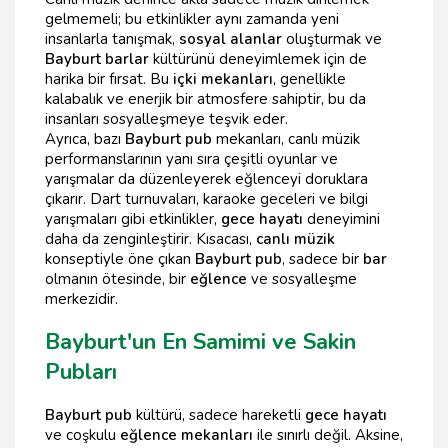
gelmemeli; bu etkinlikler aynı zamanda yeni
insanlarla tanışmak,
sosyal alanlar
oluşturmak ve
Bayburt barlar
kültürünü deneyimlemek için de
harika bir fırsat. Bu
içki mekanları
, genellikle
kalabalık ve enerjik bir atmosfere sahiptir, bu da
insanları sosyalleşmeye teşvik eder.
Ayrıca, bazı
Bayburt pub
mekanları, canlı müzik
performanslarının yanı sıra çeşitli oyunlar ve
yarışmalar da düzenleyerek eğlenceyi doruklara
çıkarır. Dart turnuvaları, karaoke geceleri ve bilgi
yarışmaları gibi etkinlikler,
gece hayatı
deneyimini
daha da zenginleştirir. Kısacası,
canlı müzik
konseptiyle öne çıkan
Bayburt pub
, sadece bir
bar
olmanın ötesinde, bir
eğlence
ve sosyalleşme
merkezidir.
Bayburt'un En Samimi ve Sakin
Pubları
Bayburt pub
kültürü, sadece hareketli
gece hayatı
ve coşkulu
eğlence mekanları
ile sınırlı değil. Aksine,