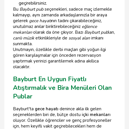
geçirebilirsiniz.
Bu
Bayburt pub
seçenekleri, sadece maç izlemekle
kalmayıp, aynı zamanda arkadaşlarınızla bir araya
gelerek
gece hayatı
nın tadını çıkarabileceğiniz,
unutulmaz anılar biriktirebileceğiniz
eğlence
mekanları
olarak da öne çıkıyor. Bazı
Bayburt pub
ları,
canlı müzik
etkinlikleriyle de
sosyal alan
imkanı
sunmakta.
Unutmayın, özellikle derbi maçları gibi yoğun ilgi
gören karşılaşmalar için önceden rezervasyon
yaptırmak yerinizi garantilemek adına akıllıca
olacaktır.
Bayburt En Uygun Fiyatlı
Atıştırmalık ve Bira Menüleri Olan
Publar
Bayburt'ta
gece hayatı
denince akla ilk gelen
seçeneklerden biri de, bütçe dostu
içki mekanları
oluyor. Özellikle öğrenciler ve genç profesyoneller
için, hem keyifli vakit geçirebilecekleri hem de