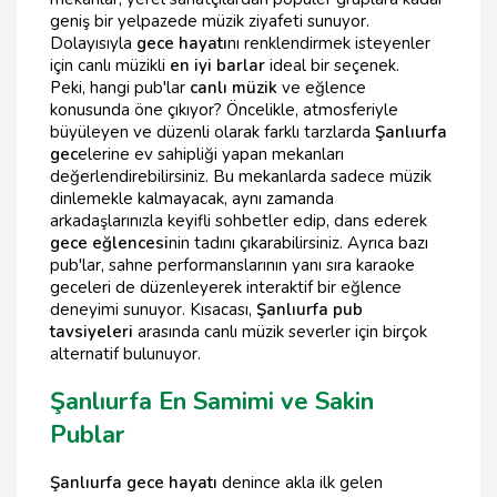
geniş bir yelpazede müzik ziyafeti sunuyor.
Dolayısıyla
gece hayatı
nı renklendirmek isteyenler
için canlı müzikli
en iyi barlar
ideal bir seçenek.
Peki, hangi pub'lar
canlı müzik
ve eğlence
konusunda öne çıkıyor? Öncelikle, atmosferiyle
büyüleyen ve düzenli olarak farklı tarzlarda
Şanlıurfa
gec
elerine ev sahipliği yapan mekanları
değerlendirebilirsiniz. Bu mekanlarda sadece müzik
dinlemekle kalmayacak, aynı zamanda
arkadaşlarınızla keyifli sohbetler edip, dans ederek
gece eğlencesi
nin tadını çıkarabilirsiniz. Ayrıca bazı
pub'lar, sahne performanslarının yanı sıra karaoke
geceleri de düzenleyerek interaktif bir eğlence
deneyimi sunuyor. Kısacası,
Şanlıurfa pub
tavsiyeleri
arasında canlı müzik severler için birçok
alternatif bulunuyor.
Şanlıurfa En Samimi ve Sakin
Publar
Şanlıurfa gece hayatı
denince akla ilk gelen