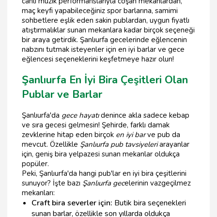
canlı müzik performanslarıyla coşan mekanlardan,
maç keyfi yapabileceğiniz spor barlarına, samimi
sohbetlere eşlik eden sakin publardan, uygun fiyatlı
atıştırmalıklar sunan mekanlara kadar birçok seçeneği
bir araya getirdik. Şanlıurfa gecelerinde eğlencenin
nabzını tutmak isteyenler için en iyi barlar ve gece
eğlencesi seçeneklerini keşfetmeye hazır olun!
Şanlıurfa En İyi Bira Çeşitleri Olan
Publar ve Barlar
Şanlıurfa'da
gece hayatı
denince akla sadece kebap
ve sıra gecesi gelmesin! Şehirde, farklı damak
zevklerine hitap eden birçok
en iyi bar
ve pub da
mevcut. Özellikle
Şanlıurfa pub tavsiyeleri
arayanlar
için, geniş bira yelpazesi sunan mekanlar oldukça
popüler.
Peki, Şanlıurfa'da hangi pub'lar en iyi bira çeşitlerini
sunuyor? İşte bazı
Şanlıurfa gec
elerinin vazgeçilmez
mekanları:
Craft bira severler için:
Butik bira seçenekleri
sunan barlar, özellikle son yıllarda oldukça