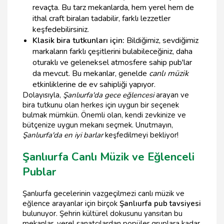
revaçta. Bu tarz mekanlarda, hem yerel hem de
ithal craft biraları tadabilir, farklı lezzetler
keşfedebilirsiniz.
Klasik bira tutkunları için:
Bildiğimiz, sevdiğimiz
markaların farklı çeşitlerini bulabileceğiniz, daha
oturaklı ve geleneksel atmosfere sahip pub'lar
da mevcut. Bu mekanlar, genelde
canlı müzik
etkinliklerine de ev sahipliği yapıyor.
Dolayısıyla,
Şanlıurfa'da gece eğlencesi
arayan ve
bira tutkunu olan herkes için uygun bir seçenek
bulmak mümkün. Önemli olan, kendi zevkinize ve
bütçenize uygun mekanı seçmek. Unutmayın,
Şanlıurfa'da en iyi barlar
keşfedilmeyi bekliyor!
Şanlıurfa Canlı Müzik ve Eğlenceli
Publar
Şanlıurfa gecelerinin vazgeçilmezi canlı müzik ve
eğlence arayanlar için birçok
Şanlıurfa pub tavsiyesi
bulunuyor. Şehrin kültürel dokusunu yansıtan bu
mekanlar, yerel sanatçılardan popüler gruplara kadar