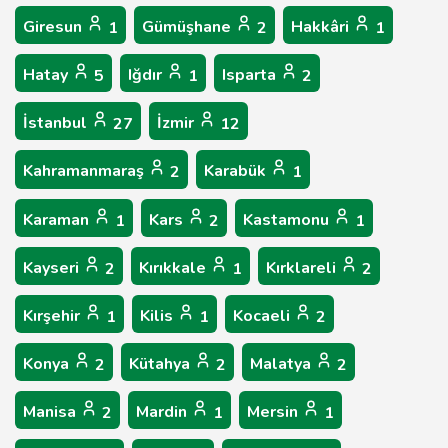
Giresun
Gümüşhane
Hakkâri
1
2
1
Hatay
Iğdır
Isparta
5
1
2
İstanbul
İzmir
27
12
Kahramanmaraş
Karabük
2
1
Karaman
Kars
Kastamonu
1
2
1
Kayseri
Kırıkkale
Kırklareli
2
1
2
Kırşehir
Kilis
Kocaeli
1
1
2
Konya
Kütahya
Malatya
2
2
2
Manisa
Mardin
Mersin
2
1
1