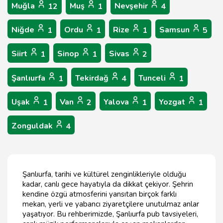
Muğla
Muş
Nevşehir
12
1
4
Niğde
Ordu
Rize
Samsun
1
1
1
5
Siirt
Sinop
Sivas
1
1
2
Şanlıurfa
Tekirdağ
Tunceli
1
4
1
Uşak
Van
Yalova
Yozgat
1
2
1
1
Zonguldak
4
Şanlıurfa, tarihi ve kültürel zenginlikleriyle olduğu
kadar, canlı gece hayatıyla da dikkat çekiyor. Şehrin
kendine özgü atmosferini yansıtan birçok farklı
mekan, yerli ve yabancı ziyaretçilere unutulmaz anlar
yaşatıyor. Bu rehberimizde, Şanlıurfa pub tavsiyeleri,