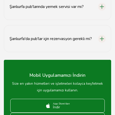
Şanlıurfa pub'larında yemek servisi var mı?
Evet, birçok Şanlıurfa pub'ında atıştırmalık ve ana
yemek seçenekleri bulunmaktadır.
Şanlıurfa'da pub'lar için rezervasyon gerekli mi?
Yoğun saatlerde rezervasyon yapmak önerilir, ancak
genellikle rezervasyonsuz da giriş yapılabilir.
Mobil Uygulamamızı İndirin
Size en yakın hizmetleri ve işletmeleri kolayca keşfetmek
için uygulamamızı kullanın.
App Store'dan
İndir