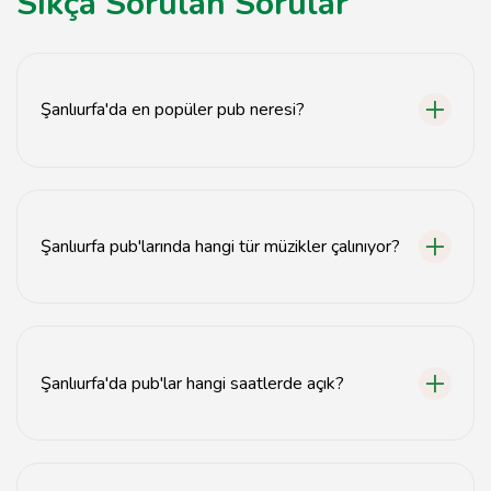
Sıkça Sorulan Sorular
Şanlıurfa'da en popüler pub neresi?
Şanlıurfa'da en popüler pub, canlı müzik ve eğlenceli
atmosferiyle bilinen mekanlardır.
Şanlıurfa pub'larında hangi tür müzikler çalınıyor?
Şanlıurfa pub'larında genellikle pop, rock ve yerel müzik
türleri çalınıyor.
Şanlıurfa'da pub'lar hangi saatlerde açık?
Şanlıurfa'daki pub'lar genellikle akşam saat 7'den sabah
2'ye kadar açıktır.