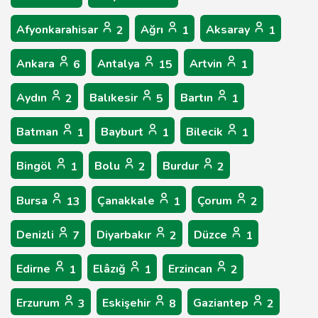
Afyonkarahisar
Ağrı
Aksaray
2
1
1
Ankara
Antalya
Artvin
6
15
1
Aydın
Balıkesir
Bartın
2
5
1
Batman
Bayburt
Bilecik
1
1
1
Bingöl
Bolu
Burdur
1
2
2
Bursa
Çanakkale
Çorum
13
1
2
Denizli
Diyarbakır
Düzce
7
2
1
Edirne
Elâzığ
Erzincan
1
1
2
Erzurum
Eskişehir
Gaziantep
3
8
2