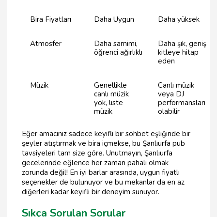
Bira Fiyatları
Daha Uygun
Daha yüksek
Atmosfer
Daha samimi,
Daha şık, geniş
öğrenci ağırlıklı
kitleye hitap
eden
Müzik
Genellikle
Canlı müzik
canlı müzik
veya DJ
yok, liste
performansları
müzik
olabilir
Eğer amacınız sadece keyifli bir sohbet eşliğinde bir
şeyler atıştırmak ve bira içmekse, bu Şanlıurfa pub
tavsiyeleri tam size göre. Unutmayın, Şanlıurfa
gecelerinde eğlence her zaman pahalı olmak
zorunda değil! En iyi barlar arasında, uygun fiyatlı
seçenekler de bulunuyor ve bu mekanlar da en az
diğerleri kadar keyifli bir deneyim sunuyor.
Sıkça Sorulan Sorular