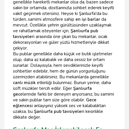
genellikle hareketli mekanlar olsa da, bazen sadece
sakin bir ortamda, dostlarınızla sohbet ederek keyifli
vakit geçirmek istersiniz. Neyse ki Şanlıurfa'da bu
türden, samimi atmosfere sahip
en iyi barlar
da
mevcut. Özellikle şehrin gürültüsünden uzaklaşmak
ve rahatlamak isteyenler için,
Şanlıurfa pub
tavsiyeleri
arasında öne çıkan bu mekanlar, sıcak
dekorasyonları ve güler yüzlü hizmetleriyle dikkat
çekiyor.
Bu publar genellikle daha küçük ve butik işletmeler
olup, daha az kalabalık ve daha sessiz bir ortam
sunarlar. Dolayısıyla, hem sevdiklerinizle keyifli
sohbetler edebilir, hem de günün yorgunluğunu
üzerinizden atabilirsiniz. Bu mekanlarda genellikle
canlı müzik
etkinliği bulunmaz. Bunun yerine, daha
soft müzikler tercih edilir. Eğer
Şanlıurfa
gec
elerinde farklı bir deneyim arıyorsanız, bu samimi
ve sakin publar tam size göre olabilir.
Gece
eğlencesi
anlayışınız yüksek ses ve kalabalıktan
uzaksa, bu
Şanlıurfa pub tavsiyeleri
kesinlikle
dikkate değer.