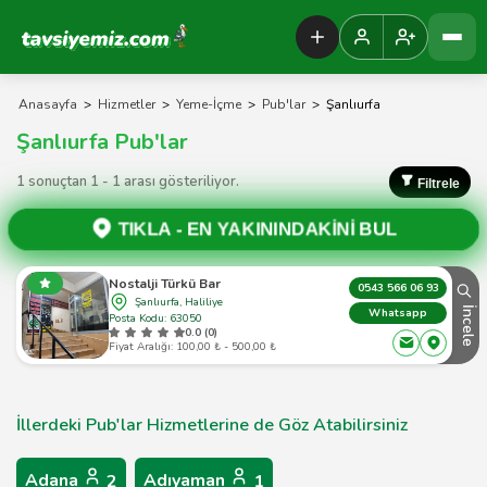
Tavsiyemiz Anasayfa
Anasayfa
>
Hizmetler
>
Yeme-İçme
>
Pub'lar
>
Şanlıurfa
Şanlıurfa Pub'lar
1 sonuçtan 1 - 1 arası gösteriliyor.
Filtrele
TIKLA -
EN YAKININDAKİNİ BUL
Nostalji Türkü Bar
0543 566 06 93
Şanlıurfa, Haliliye
İncele
Whatsapp
Posta Kodu: 63050
0.0 (0)
Fiyat Aralığı: 100,00 ₺ - 500,00 ₺
İllerdeki Pub'lar Hizmetlerine de Göz Atabilirsiniz
Adana
Adıyaman
2
1