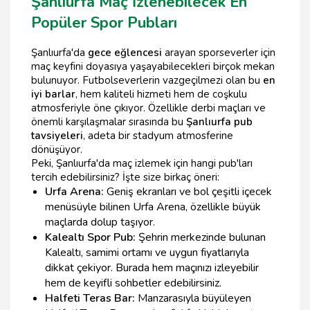
Şanlıurfa Maç İzlenebilecek En
Popüler Spor Pubları
Şanlıurfa'da
gece eğlencesi
arayan sporseverler için
maç keyfini doyasıya yaşayabilecekleri birçok mekan
bulunuyor. Futbolseverlerin vazgeçilmezi olan bu
en
iyi barlar
, hem kaliteli hizmeti hem de coşkulu
atmosferiyle öne çıkıyor. Özellikle derbi maçları ve
önemli karşılaşmalar sırasında bu
Şanlıurfa pub
tavsiyeleri
, adeta bir stadyum atmosferine
dönüşüyor.
Peki, Şanlıurfa'da maç izlemek için hangi pub'ları
tercih edebilirsiniz? İşte size birkaç öneri:
Urfa Arena:
Geniş ekranları ve bol çeşitli içecek
menüsüyle bilinen Urfa Arena, özellikle büyük
maçlarda dolup taşıyor.
Kalealtı Spor Pub:
Şehrin merkezinde bulunan
Kalealtı, samimi ortamı ve uygun fiyatlarıyla
dikkat çekiyor. Burada hem maçınızı izleyebilir
hem de keyifli sohbetler edebilirsiniz.
Halfeti Teras Bar:
Manzarasıyla büyüleyen