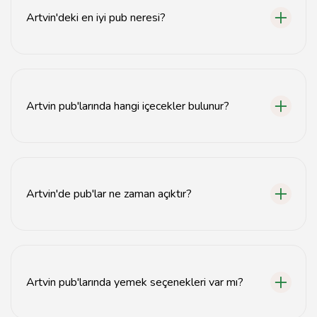
Artvin'deki en iyi pub neresi?
Artvin'deki en iyi pub, yerel halkın ve turistlerin favorisi
olan 'Artvin Pub' olarak bilinir.
Artvin pub'larında hangi içecekler bulunur?
Artvin pub'larında çeşitli alkollü içecekler, kokteyller ve
yerel meyve şarapları bulunmaktadır.
Artvin'de pub'lar ne zaman açıktır?
Artvin'deki pub'lar genellikle akşam saat 18:00'de açılır
ve gece geç saatlere kadar hizmet verir.
Artvin pub'larında yemek seçenekleri var mı?