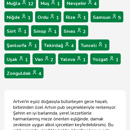
Muğla
Muş
Nevşehir
12
1
4
Niğde
Ordu
Rize
Samsun
1
1
1
5
Siirt
Sinop
Sivas
1
1
2
Şanlıurfa
Tekirdağ
Tunceli
1
4
1
Uşak
Van
Yalova
Yozgat
1
2
1
1
Zonguldak
4
Artvin'in eşsiz doğasıyla bütünleşen gece hayatı,
birbirinden özel Artvin pub seçenekleriyle renleniyor.
Şehrin en iyi barlarında, yerel lezzetlerle
harmanlanmış meze önerileri eşliğinde, damak
zevkinize uygun alkol içecekleri keşfedebilirsiniz. Bu