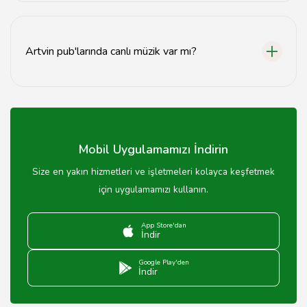
Evet, Artvin pub'larında çeşitli meze ve atıştırmalık
seçenekleri bulunmaktadır.
Artvin pub'larında canlı müzik var mı?
Birçok Artvin pub'ında belirli günlerde canlı müzik
etkinlikleri düzenlenmektedir.
Mobil Uygulamamızı İndirin
Size en yakın hizmetleri ve işletmeleri kolayca keşfetmek
için uygulamamızı kullanın.
App Store'dan
İndir
Google Play'den
İndir