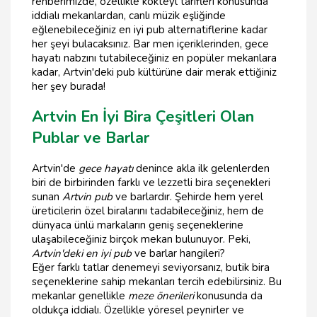
rehberimizde, özellikle kokteyl tarifleri konusunda
iddialı mekanlardan, canlı müzik eşliğinde
eğlenebileceğiniz en iyi pub alternatiflerine kadar
her şeyi bulacaksınız. Bar men içeriklerinden, gece
hayatı nabzını tutabileceğiniz en popüler mekanlara
kadar, Artvin'deki pub kültürüne dair merak ettiğiniz
her şey burada!
Artvin En İyi Bira Çeşitleri Olan
Publar ve Barlar
Artvin'de
gece hayatı
denince akla ilk gelenlerden
biri de birbirinden farklı ve lezzetli bira seçenekleri
sunan
Artvin pub
ve barlardır. Şehirde hem yerel
üreticilerin özel biralarını tadabileceğiniz, hem de
dünyaca ünlü markaların geniş seçeneklerine
ulaşabileceğiniz birçok mekan bulunuyor. Peki,
Artvin'deki en iyi pub
ve barlar hangileri?
Eğer farklı tatlar denemeyi seviyorsanız, butik bira
seçeneklerine sahip mekanları tercih edebilirsiniz. Bu
mekanlar genellikle
meze önerileri
konusunda da
oldukça iddialı. Özellikle yöresel peynirler ve