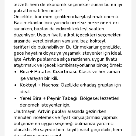
lezzetli hem de ekonomik seçenekler sunan bu
en iyi
pub
alternatifleri neler?
Öncelikle,
bar men
içeriklerini karşılaştırmak önemli.
Bazı mekanlar, bira yanında ücretsiz
meze önerileri
sunarken, bazıları da indirimli kokteyl saatleri
düzenliyor. Uygun fiyatlı
alkol içecekleri
seçenekleri
arasında, yerel biraların yanı sıra, bazı
kokteyl
tarifleri
de bulunabiliyor. Bu tür mekanlar genellikle,
gece hayatı
nı doyasıya yaşamak isteyenler için ideal.
İşte
Artvin pub
larında sıkça rastlanan, uygun fiyatlı
atıştırmalık ve içecek kombinasyonlarına birkaç örnek:
Bira + Patates Kızartması:
Klasik ve her zaman
işe yarayan bir ikili.
Kokteyl + Nachos:
Özellikle arkadaş grupları için
ideal.
Yerel Bira + Peynir Tabağı:
Bölgesel lezzetleri
denemek isteyenler için.
Unutmayın,
Artvin pub
ları arasında gezinirken
menüleri incelemek ve fiyat karşılaştırması yapmak,
bütçenize en uygun seçeneği bulmanıza yardımcı
olacaktır. Bu sayede hem keyifli vakit geçirebilir, hem
de cebinizi yormazsınız!