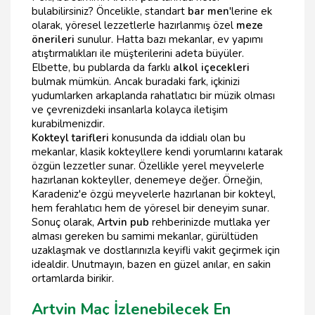
bulabilirsiniz? Öncelikle, standart
bar men
'lerine ek
olarak, yöresel lezzetlerle hazırlanmış özel
meze
önerileri
sunulur. Hatta bazı mekanlar, ev yapımı
atıştırmalıkları ile müşterilerini adeta büyüler.
Elbette, bu publarda da farklı
alkol içecekleri
bulmak mümkün. Ancak buradaki fark, içkinizi
yudumlarken arkaplanda rahatlatıcı bir müzik olması
ve çevrenizdeki insanlarla kolayca iletişim
kurabilmenizdir.
Kokteyl tarifleri
konusunda da iddialı olan bu
mekanlar, klasik kokteyllere kendi yorumlarını katarak
özgün lezzetler sunar. Özellikle yerel meyvelerle
hazırlanan kokteyller, denemeye değer. Örneğin,
Karadeniz'e özgü meyvelerle hazırlanan bir kokteyl,
hem ferahlatıcı hem de yöresel bir deneyim sunar.
Sonuç olarak,
Artvin pub
rehberinizde mutlaka yer
alması gereken bu samimi mekanlar, gürültüden
uzaklaşmak ve dostlarınızla keyifli vakit geçirmek için
idealdir. Unutmayın, bazen en güzel anılar, en sakin
ortamlarda birikir.
Artvin Maç İzlenebilecek En