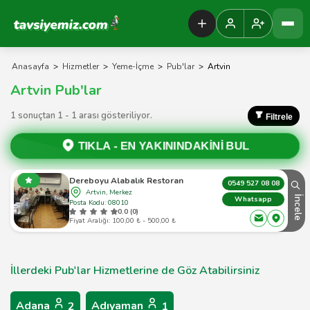
Tavsiyemiz Anasayfa
Anasayfa
>
Hizmetler
>
Yeme-İçme
>
Pub'lar
>
Artvin
Artvin Pub'lar
1 sonuçtan 1 - 1 arası gösteriliyor.
Filtrele
TIKLA -
EN YAKININDAKİNİ BUL
Dereboyu Alabalık Restoran
0549 527 08 08
Artvin, Merkez
İncele
Whatsapp
Posta Kodu: 08010
0.0 (0)
Fiyat Aralığı: 100,00 ₺ - 500,00 ₺
İllerdeki Pub'lar Hizmetlerine de Göz Atabilirsiniz
Adana
Adıyaman
2
1