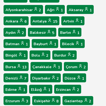
Afyonkarahisar
Ağrı
Aksaray
2
1
1
Ankara
Antalya
Artvin
6
15
1
Aydın
Balıkesir
Bartın
2
5
1
Batman
Bayburt
Bilecik
1
1
1
Bingöl
Bolu
Burdur
1
2
2
Bursa
Çanakkale
Çorum
13
1
2
Denizli
Diyarbakır
Düzce
7
2
1
Edirne
Elâzığ
Erzincan
1
1
2
Erzurum
Eskişehir
Gaziantep
3
8
2