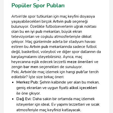
Popüler Spor Pubları
Artvin'de spor tutkunları için maç keyfini doyasıya
yaşayabilecekleri birçok
Artvin pub
seçeneği
bulunuyor. Özellikle futbolseverlerin uğrak noktası
olan bu
en iyi pub
mekanları, büyük ekran
televizyonları ve coşkulu atmosferleriyle dikkat
çekiyor. Maç günlerinde adeta bir stadyum havası
estiren bu
Artvin pub
mekanlarında sadece futbol
değil, basketbol, voleybol ve diğer spor dallarının da
karşılaşmalarını izleyebilirsiniz. Ayrıca, maç
heyecanına eşlik edecek lezzetli
meze önerileri
ve
zengin
bar men
seçenekleri de sunuluyor.
Peki,
Artvin
'de maç izlemek için hangi
pub
'lar tercih
edilebilir? İşte size birkaç öneri:
Merkez Pub:
Şehrin kalbinde yer alan bu mekan,
geniş ekranları ve uygun fiyatlı
alkol içecekleri
ile öne çıkıyor.
Dağ Evi:
Daha sakin bir ortamda maç izlemek
isteyenler için ideal. Ev yapımı lezzetleri ve sıcak
atmosferiyle maç keyfinizi katlayacak.