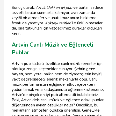
Sonuç olarak,
Artvin'deki en iyi pub
ve barlar, sadece
lezzetli biralar sunmakla kalmıyor, aynı zamanda
keyifli bir atmosfer ve unutulmaz anılar biriktirme
fırsatı da yaratıyor.
Kokteyl tarifleri
ile ünlü olmasalar
da, bira tutkunları için vazgeçilmez duraklar oldukları
kesin.
Artvin Canlı Müzik ve Eğlenceli
Publar
Artvin pub
kültürü, özellikle canlı müzik sevenler için
oldukça zengin seçenekler sunuyor. Şehrin
gece
hayatı
, hem yerel halkın hem de ziyaretçilerin keyifli
vakit geçirebileceği enerjik mekanlarla dolu. Canlı
müzik performansları eşliğinde,
alkol içecekleri
yudumlamak ve arkadaşlarınızla eğlenmek isterseniz,
Artvin'de birçok
en iyi pub
alternatifi bulabilirsiniz.
Peki, Artvin'deki canlı müzik ve eğlence odaklı pubları
diğerlerinden ayıran özellikler neler? Öncelikle, bu
mekanların atmosferi oldukça önemlidir. Genellikle
samimi ve sıcak bir ortam sunarlar. Ayrıca, sahne alan