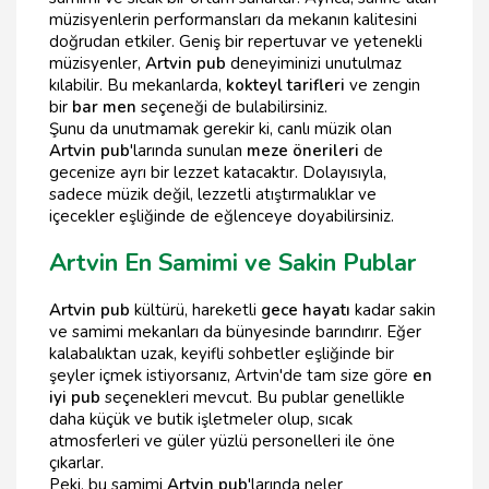
müzisyenlerin performansları da mekanın kalitesini
doğrudan etkiler. Geniş bir repertuvar ve yetenekli
müzisyenler,
Artvin pub
deneyiminizi unutulmaz
kılabilir. Bu mekanlarda,
kokteyl tarifleri
ve zengin
bir
bar men
seçeneği de bulabilirsiniz.
Şunu da unutmamak gerekir ki, canlı müzik olan
Artvin pub
'larında sunulan
meze önerileri
de
gecenize ayrı bir lezzet katacaktır. Dolayısıyla,
sadece müzik değil, lezzetli atıştırmalıklar ve
içecekler eşliğinde de eğlenceye doyabilirsiniz.
Artvin En Samimi ve Sakin Publar
Artvin pub
kültürü, hareketli
gece hayatı
kadar sakin
ve samimi mekanları da bünyesinde barındırır. Eğer
kalabalıktan uzak, keyifli sohbetler eşliğinde bir
şeyler içmek istiyorsanız, Artvin'de tam size göre
en
iyi pub
seçenekleri mevcut. Bu publar genellikle
daha küçük ve butik işletmeler olup, sıcak
atmosferleri ve güler yüzlü personelleri ile öne
çıkarlar.
Peki, bu samimi
Artvin pub
'larında neler