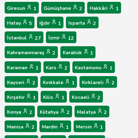
Giresun
Gümüşhane
Hakkâri
1
2
1
Hatay
Iğdır
Isparta
5
1
2
İstanbul
İzmir
27
12
Kahramanmaraş
Karabük
2
1
Karaman
Kars
Kastamonu
1
2
1
Kayseri
Kırıkkale
Kırklareli
2
1
2
Kırşehir
Kilis
Kocaeli
1
1
2
Konya
Kütahya
Malatya
2
2
2
Manisa
Mardin
Mersin
2
1
1