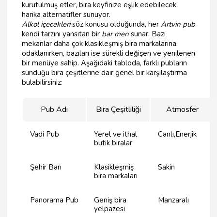
kurutulmuş etler, bira keyfinize eşlik edebilecek
harika alternatifler sunuyor.
Alkol içecekleri
söz konusu olduğunda, her
Artvin pub
kendi tarzını yansıtan bir
bar men
sunar. Bazı
mekanlar daha çok klasikleşmiş bira markalarına
odaklanırken, bazıları ise sürekli değişen ve yenilenen
bir menüye sahip. Aşağıdaki tabloda, farklı pubların
sunduğu bira çeşitlerine dair genel bir karşılaştırma
bulabilirsiniz:
Pub Adı
Bira Çeşitliliği
Atmosfer
Vadi Pub
Yerel ve ithal
Canlı,Enerjik
butik biralar
Şehir Barı
Klasikleşmiş
Sakin
bira markaları
Panorama Pub
Geniş bira
Manzaralı
yelpazesi