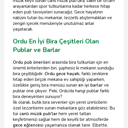
müzik keyfi sunan canlı müzik pub'lara, sakin bir ortam
arayanlardan spor tutkunlarına kadar herkese hitap
eden pub tavsiyeleri sunacağız. Gece hayatının
nabzını tutan bu mekanlar, lezzetli atıştırmalıkları ve
zengin içecek menüleriyle unutulmaz anlar
yaşatacak.
Ordu En İyi Bira Çeşitleri Olan
Publar ve Barlar
Ordu pub önerileri
arasında bira tutkunları için en
önemli kriterlerden biri, şüphesiz ki mekanın sunduğu
bira çeşitliliğidir.
Ordu gece hayatı
, farklı zevklere
hitap eden birçok mekana ev sahipliği yaparken,
özellikle geniş bira menüsü sunan
en iyi barlar
ve
publar öne çıkıyor. Peki, Ordu’da hangi publar farklı
bira deneyimleri sunuyor?
İlk olarak, butik bira sevenler için yerel üreticilerin
özel lezzetlerini sunan mekanlara göz atabilirsiniz. Bu
tür
canlı müzik pub'lar
hem yerel tatları
keşfetmenizi sağlar hem de keyifli bir atmosferde
gece eğlencesi
yaşamanıza olanak tanır. Elbette,