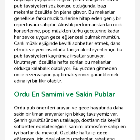
pub tavsiyeleri
söz konusu olduğunda, bazı
mekanlar özellikle ön plana çıkıyor. Bu mekanlar
genellikle farklı müzik türlerine hitap eden geniş bir
repertuvara sahiptir. Akustik performanslardan rock
konserlerine, pop müzikten türkü gecelerine kadar
her zevke uygun
gece eğlencesi
bulmak mümkün.
Canlı müzik eşliğinde keyifli sohbetler etmek, dans
etmek ve yeni insanlarla tanışmak isteyenler için bu
pub tavsiyeleri
kaçırılmaz fırsatlar sunuyor.
Unutmayın, özellikle hafta sonları bu mekanlar
oldukça kalabalık olabiliyor. Bu yüzden gitmeden
önce rezervasyon yaptırmak yerinizi garantilemek
adına iyi bir fikir olabilir.
Ordu En Samimi ve Sakin Publar
Ordu pub önerileri
arayan ve
gece hayatı
nda daha
sakin bir liman arayanlar için birkaç tavsiyemiz var.
Şehrin gürültüsünden uzaklaşıp, dostlarınızla keyifli
sohbetler edebileceğiniz, samimi atmosfere sahip
en
iyi barlar
da mevcut. Özellikle hafta içi
gece
eğlencesi
için ideal olan bu mekanlar, rahatlatıcı