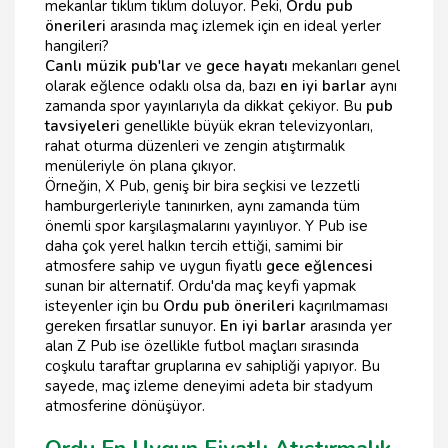
mekanlar tıklım tıklım doluyor. Peki,
Ordu pub
önerileri
arasında maç izlemek için en ideal yerler
hangileri?
Canlı müzik pub'lar
ve
gece hayatı
mekanları genel
olarak eğlence odaklı olsa da, bazı
en iyi barlar
aynı
zamanda spor yayınlarıyla da dikkat çekiyor. Bu
pub
tavsiyeleri
genellikle büyük ekran televizyonları,
rahat oturma düzenleri ve zengin atıştırmalık
menüleriyle ön plana çıkıyor.
Örneğin, X Pub, geniş bir bira seçkisi ve lezzetli
hamburgerleriyle tanınırken, aynı zamanda tüm
önemli spor karşılaşmalarını yayınlıyor. Y Pub ise
daha çok yerel halkın tercih ettiği, samimi bir
atmosfere sahip ve uygun fiyatlı
gece eğlencesi
sunan bir alternatif. Ordu'da maç keyfi yapmak
isteyenler için bu
Ordu pub önerileri
kaçırılmaması
gereken fırsatlar sunuyor.
En iyi barlar
arasında yer
alan Z Pub ise özellikle futbol maçları sırasında
coşkulu taraftar gruplarına ev sahipliği yapıyor. Bu
sayede, maç izleme deneyimi adeta bir stadyum
atmosferine dönüşüyor.