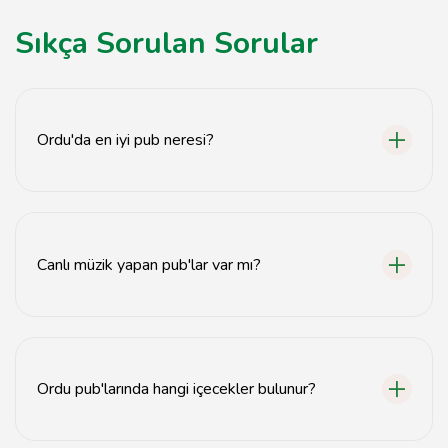
Sıkça Sorulan Sorular
Ordu'da en iyi pub neresi?
Ordu'da en iyi pub olarak 'Pub X' önerilmektedir.
Canlı müzik yapan pub'lar var mı?
Evet, Ordu'da canlı müzik yapan birçok pub
bulunmaktadır.
Ordu pub'larında hangi içecekler bulunur?