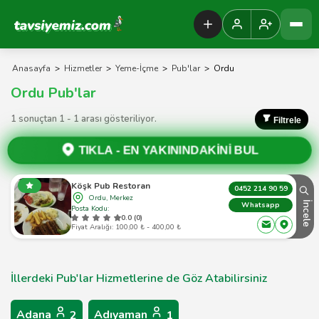
Tavsiyemiz Anasayfa
Anasayfa
>
Hizmetler
>
Yeme-İçme
>
Pub'lar
>
Ordu
Ordu Pub'lar
1 sonuçtan 1 - 1 arası gösteriliyor.
Filtrele
TIKLA -
EN YAKININDAKİNİ BUL
Köşk Pub Restoran
0452 214 90 59
Ordu, Merkez
İncele
Whatsapp
Posta Kodu:
0.0 (0)
Fiyat Aralığı: 100,00 ₺ - 400,00 ₺
İllerdeki Pub'lar Hizmetlerine de Göz Atabilirsiniz
Adana
Adıyaman
2
1