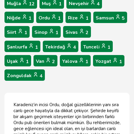
Muğla
Muş
Nevşehir
12
1
4
Niğde
Ordu
Rize
Samsun
1
1
1
5
Siirt
Sinop
Sivas
1
1
2
Şanlıurfa
Tekirdağ
Tunceli
1
4
1
Uşak
Van
Yalova
Yozgat
1
2
1
1
Zonguldak
4
Karadeniz’in incisi Ordu, doğal güzelliklerinin yanı sıra
canlı gece hayatıyla da dikkat çekiyor. Şehirde keyifli
bir akşam geçirmek isteyenler için birbirinden farklı
Ordu pub önerileri bulmak mümkün. Bu rehberimizde,
gece eğlencesi için ideal olan, en iyi barlardan canlı