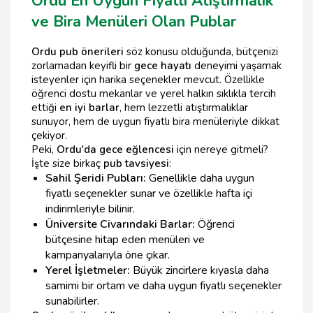
Ordu En Uygun Fiyatlı Atıştırmalık
ve Bira Menüleri Olan Publar
Ordu pub önerileri
söz konusu olduğunda, bütçenizi
zorlamadan keyifli bir
gece hayatı
deneyimi yaşamak
isteyenler için harika seçenekler mevcut. Özellikle
öğrenci dostu mekanlar ve yerel halkın sıklıkla tercih
ettiği
en iyi barlar
, hem lezzetli atıştırmalıklar
sunuyor, hem de uygun fiyatlı bira menüleriyle dikkat
çekiyor.
Peki,
Ordu'da gece eğlencesi
için nereye gitmeli?
İşte size birkaç
pub tavsiyesi
:
Sahil Şeridi Pubları:
Genellikle daha uygun
fiyatlı seçenekler sunar ve özellikle hafta içi
indirimleriyle bilinir.
Üniversite Civarındaki Barlar:
Öğrenci
bütçesine hitap eden menüleri ve
kampanyalarıyla öne çıkar.
Yerel İşletmeler:
Büyük zincirlere kıyasla daha
samimi bir ortam ve daha uygun fiyatlı seçenekler
sunabilirler.