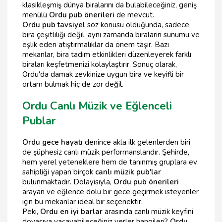
klasikleşmiş dünya biralarını da bulabileceğiniz, geniş
menülü
Ordu pub önerileri
de mevcut.
Ordu pub tavsiyel
söz konusu olduğunda, sadece
bira çeşitliliği değil, aynı zamanda biraların sunumu ve
eşlik eden atıştırmalıklar da önem taşır. Bazı
mekanlar, bira tadım etkinlikleri düzenleyerek farklı
biraları keşfetmenizi kolaylaştırır. Sonuç olarak,
Ordu'da damak zevkinize uygun bira ve keyifli bir
ortam bulmak hiç de zor değil.
Ordu Canlı Müzik ve Eğlenceli
Publar
Ordu gece hayatı
denince akla ilk gelenlerden biri
de şüphesiz canlı müzik performanslarıdır. Şehirde,
hem yerel yeteneklere hem de tanınmış gruplara ev
sahipliği yapan birçok
canlı müzik pub'lar
bulunmaktadır. Dolayısıyla,
Ordu pub önerileri
arayan ve eğlence dolu bir gece geçirmek isteyenler
için bu mekanlar ideal bir seçenektir.
Peki,
Ordu en iyi barlar
arasında canlı müzik keyfini
doyasıya yaşayabileceğiniz yerler hangileri?
Ordu