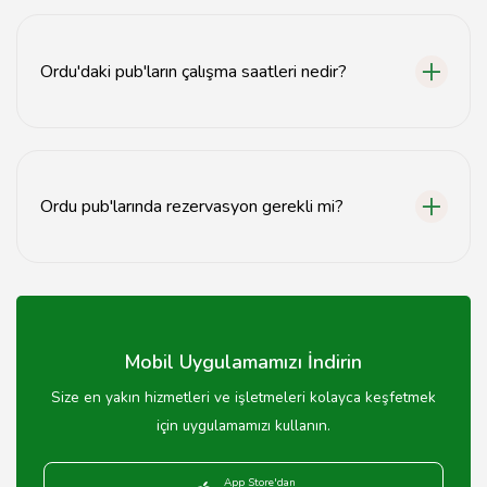
Ordu pub'larında bira, şarap, kokteyl ve alkolsüz
içecekler mevcuttur.
Ordu'daki pub'ların çalışma saatleri nedir?
Ordu'daki pub'lar genellikle akşam 6'dan sabah 2'ye
kadar açıktır.
Ordu pub'larında rezervasyon gerekli mi?
Yoğun saatlerde rezervasyon önerilmektedir, ancak
genellikle gerekli değildir.
Mobil Uygulamamızı İndirin
Size en yakın hizmetleri ve işletmeleri kolayca keşfetmek
için uygulamamızı kullanın.
App Store'dan