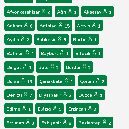
Afyonkarahisar
Ağrı
Aksaray
2
1
1
Ankara
Antalya
Artvin
6
15
1
Aydın
Balıkesir
Bartın
2
5
1
Batman
Bayburt
Bilecik
1
1
1
Bingöl
Bolu
Burdur
1
2
2
Bursa
Çanakkale
Çorum
13
1
2
Denizli
Diyarbakır
Düzce
7
2
1
Edirne
Elâzığ
Erzincan
1
1
2
Erzurum
Eskişehir
Gaziantep
3
8
2