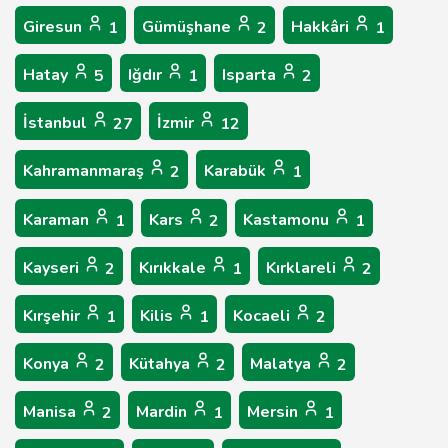
Giresun
Gümüşhane
Hakkâri
1
2
1
Hatay
Iğdır
Isparta
5
1
2
İstanbul
İzmir
27
12
Kahramanmaraş
Karabük
2
1
Karaman
Kars
Kastamonu
1
2
1
Kayseri
Kırıkkale
Kırklareli
2
1
2
Kırşehir
Kilis
Kocaeli
1
1
2
Konya
Kütahya
Malatya
2
2
2
Manisa
Mardin
Mersin
2
1
1