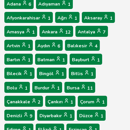
Adana
Adıyaman
6
1
Afyonkarahisar
Ağrı
Aksaray
1
1
1
Amasya
Ankara
Antalya
1
12
7
Artvin
Aydın
Balıkesir
1
6
4
Bartın
Batman
Bayburt
1
1
1
Bilecik
Bingöl
Bitlis
1
1
1
Bolu
Burdur
Bursa
1
1
11
Çanakkale
Çankırı
Çorum
2
1
1
Denizli
Diyarbakır
Düzce
9
1
1
Edirne
Elâzığ
Erzincan