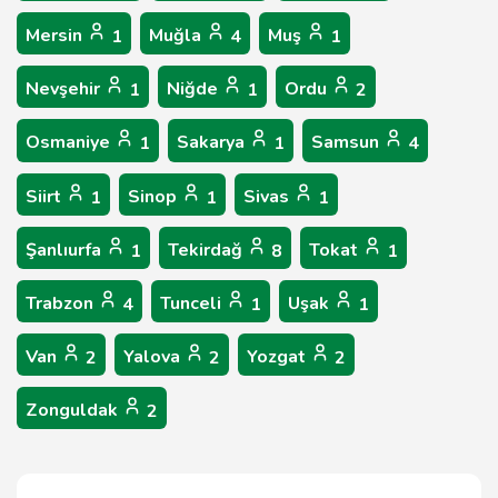
Mersin
Muğla
Muş
1
4
1
Nevşehir
Niğde
Ordu
1
1
2
Osmaniye
Sakarya
Samsun
1
1
4
Siirt
Sinop
Sivas
1
1
1
Şanlıurfa
Tekirdağ
Tokat
1
8
1
Trabzon
Tunceli
Uşak
4
1
1
Van
Yalova
Yozgat
2
2
2
Zonguldak
2