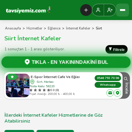
Tavsiyemiz Anasayfa
Anasayfa
>
Hizmetler
>
Eğlence
>
İnternet Kafeler
>
Siirt
Siirt İnternet Kafeler
1 sonuçtan 1 - 1 arası gösteriliyor.
Filtrele
TIKLA -
EN YAKININDAKİNİ BUL
Fanatıc E-Spor İnternet Cafe Ve Eğlence Merkezi
0546 793 70 06
Siirt, Merkez
İncele
Whatsapp
Posta Kodu: 56220
0.0 (0)
Fiyat Aralığı: 200,00 ₺ - 400,00 ₺
İllerdeki İnternet Kafeler Hizmetlerine de Göz
Atabilirsiniz