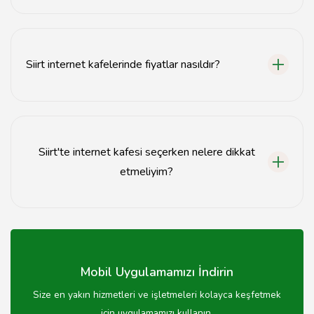
Siirt'teki internet kafelerinde hızlı internet, oyun
bilgisayarları, yazıcı ve fotokopi hizmetleri
sunulmaktadır.
Siirt internet kafelerinde fiyatlar nasıldır?
Siirt internet kafelerinde fiyatlar genellikle uygun olup,
saatlik veya günlük tarifelerle hizmet verilmektedir.
Siirt'te internet kafesi seçerken nelere dikkat
etmeliyim?
İnternet kafesi seçerken internet hızına, fiyatlara,
temizlik durumuna ve müşteri yorumlarına dikkat
etmelisiniz.
Mobil Uygulamamızı İndirin
Size en yakın hizmetleri ve işletmeleri kolayca keşfetmek
için uygulamamızı kullanın.