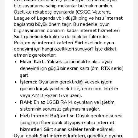
bilgisayarlarına sahip mekanlar bulmak mümkün.
Özellikle rekabetçi oyunlarda (CS:GO, Valorant,
League of Legends vb.) düşük ping ve
hızlı internet
bağlantısı büyük önem taşır. Bu nedenle, oyun
bilgisayarlarının donanımı kadar
internet hizmetleri
Siirt
genelindeki kalitesi de kritik bir faktördür.
Peki,
en iyi internet kafeleri Siirt
özelinde oyun
deneyimi için hangi özellikleri sunuyor? İşte dikkat
etmeniz gerekenler:
Ekran Kartı:
Yüksek çözünürlükte akıcı oyun
deneyimi için güçlü bir ekran kartı (örn. RTX serisi)
şart.
İşlemci:
Oyunların gerektirdiği yüksek işlem
gücünü karşılayabilecek bir işlemci (örn. Intel i5
veya AMD Ryzen 5 ve üzeri).
RAM:
En az 16GB RAM, oyunların ve işletim
sisteminin sorunsuz çalışmasını sağlar.
Hızlı İnternet Bağlantısı:
Düşük gecikme süresi
(ping) için fiber optik altyapıya sahip
internet
hizmetleri Siirt
sunan kafeler tercih edilmeli.
Oyun odaklı
Siirt internet kafeleri
, genellikle oyuncu