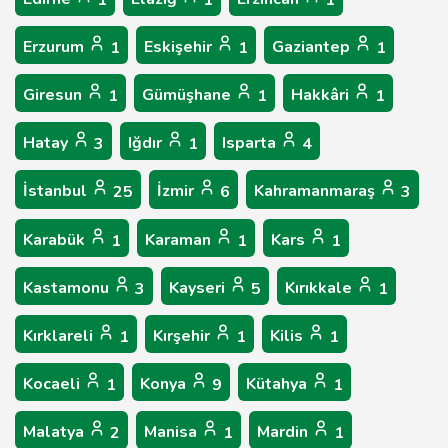
1
1
1
Erzurum
Eskişehir
Gaziantep
1
1
1
Giresun
Gümüşhane
Hakkâri
1
1
1
Hatay
Iğdır
Isparta
3
1
4
İstanbul
İzmir
Kahramanmaraş
25
6
3
Karabük
Karaman
Kars
1
1
1
Kastamonu
Kayseri
Kırıkkale
3
5
1
Kırklareli
Kırşehir
Kilis
1
1
1
Kocaeli
Konya
Kütahya
1
9
1
Malatya
Manisa
Mardin
2
1
1