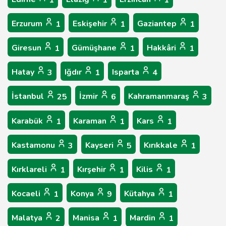
1
1
1
Erzurum
Eskişehir
Gaziantep
1
1
1
Giresun
Gümüşhane
Hakkâri
1
1
1
Hatay
Iğdır
Isparta
3
1
4
İstanbul
İzmir
Kahramanmaraş
25
6
3
Karabük
Karaman
Kars
1
1
1
Kastamonu
Kayseri
Kırıkkale
3
5
1
Kırklareli
Kırşehir
Kilis
1
1
1
Kocaeli
Konya
Kütahya
1
9
1
Malatya
Manisa
Mardin
2
1
1