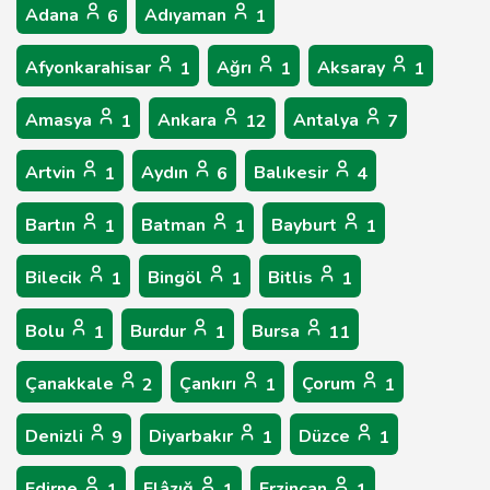
Adana
Adıyaman
6
1
Afyonkarahisar
Ağrı
Aksaray
1
1
1
Amasya
Ankara
Antalya
1
12
7
Artvin
Aydın
Balıkesir
1
6
4
Bartın
Batman
Bayburt
1
1
1
Bilecik
Bingöl
Bitlis
1
1
1
Bolu
Burdur
Bursa
1
1
11
Çanakkale
Çankırı
Çorum
2
1
1
Denizli
Diyarbakır
Düzce
9
1
1
Edirne
Elâzığ
Erzincan