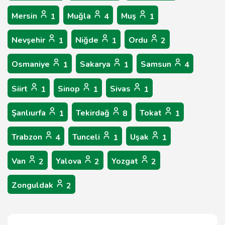
Mersin
Muğla
Muş
1
4
1
Nevşehir
Niğde
Ordu
1
1
2
Osmaniye
Sakarya
Samsun
1
1
4
Siirt
Sinop
Sivas
1
1
1
Şanlıurfa
Tekirdağ
Tokat
1
8
1
Trabzon
Tunceli
Uşak
4
1
1
Van
Yalova
Yozgat
2
2
2
Zonguldak
2