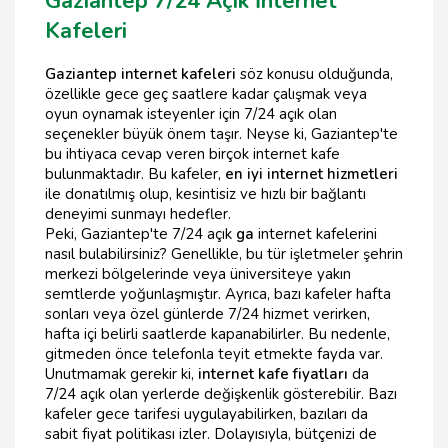
Gaziantep 7/24 Açık İnternet
Kafeleri
Gaziantep internet kafeleri
söz konusu olduğunda,
özellikle gece geç saatlere kadar çalışmak veya
oyun oynamak isteyenler için 7/24 açık olan
seçenekler büyük önem taşır. Neyse ki, Gaziantep'te
bu ihtiyaca cevap veren birçok internet kafe
bulunmaktadır. Bu kafeler,
en iyi internet hizmetleri
ile donatılmış olup, kesintisiz ve hızlı bir bağlantı
deneyimi sunmayı hedefler.
Peki, Gaziantep'te 7/24 açık
ga
internet kafelerini
nasıl bulabilirsiniz? Genellikle, bu tür işletmeler şehrin
merkezi bölgelerinde veya üniversiteye yakın
semtlerde yoğunlaşmıştır. Ayrıca, bazı kafeler hafta
sonları veya özel günlerde 7/24 hizmet verirken,
hafta içi belirli saatlerde kapanabilirler. Bu nedenle,
gitmeden önce telefonla teyit etmekte fayda var.
Unutmamak gerekir ki,
internet kafe fiyatları
da
7/24 açık olan yerlerde değişkenlik gösterebilir. Bazı
kafeler gece tarifesi uygulayabilirken, bazıları da
sabit fiyat politikası izler. Dolayısıyla, bütçenizi de