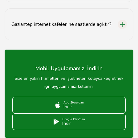
Gaziantep internet kafelerinde genellikle popüler
oyunlar olan CS:GO, PUBG ve League of Legends
oynanabilir.
Gaziantep internet kafeleri ne saatlerde açıktır?
Çoğu Gaziantep internet kafesi sabah 10:00'dan gece
02:00'ye kadar açıktır.
Mobil Uygulamamızı İndirin
Size en yakın hizmetleri ve işletmeleri kolayca keşfetmek
için uygulamamızı kullanın.
App Store'dan
İndir
Google Play'den
İndir