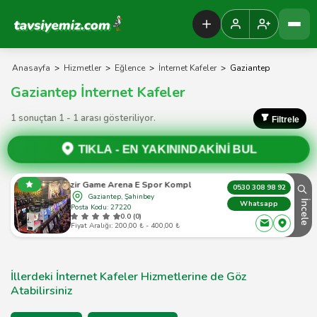
Tavsiyemiz Anasayfa
Anasayfa
>
Hizmetler
>
Eğlence
>
İnternet Kafeler
>
Gaziantep
Gaziantep İnternet Kafeler
1 sonuçtan 1 - 1 arası gösteriliyor.
Filtrele
TIKLA -
EN YAKININDAKİNİ BUL
Hizir Game Arena E Spor Kompleksi
0530 308 98 92
Gaziantep, Şahinbey
İncele
Whatsapp
Posta Kodu: 27220
0.0 (0)
Fiyat Aralığı: 200,00 ₺ - 400,00 ₺
İllerdeki İnternet Kafeler Hizmetlerine de Göz
Atabilirsiniz