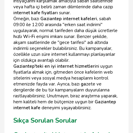
ihtiyaçlarını karşılamak amacıyla sabah saatlerinde
veya hafta içi belirli zaman dilimlerinde daha cazip
internet kafe fiyatları
sunar.
Örneğin, bazı
Gaziantep internet kafeleri
, sabah
09:00 ile 12:00 arasında "erken saat indirimi"
uygulayarak, normal tarifeden daha düşük ücretlerle
hızlı Wi-Fi
erişimi imkanı sunar. Benzer şekilde,
akşam saatlerinde de "gece tarifesi" adı altında
indirimli seçenekler bulabilirsiniz. Bu kampanyalar,
özellikle uzun süre internet kullanmayı planlayanlar
için oldukça avantajlı olabilir.
Gaziantep'teki en iyi internet hizmetleri
ni uygun
fiyatlarla almak için, gitmeden önce kafelerin web
sitelerini veya sosyal medya hesaplarını kontrol
etmenizde fayda var. Ayrıca, bazı
ga
zete ve
dergilerde de bu tür kampanyaların duyurularına
rastlayabilirsiniz. Unutmayın, biraz araştırma yaparak,
hem kaliteli hem de bütçenize uygun bir
Gaziantep
internet kafe
deneyimi yaşayabilirsiniz.
Sıkça Sorulan Sorular