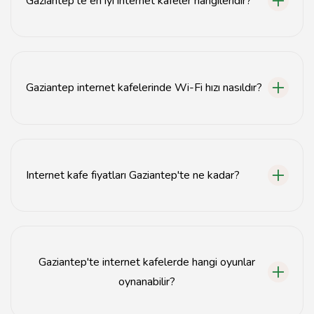
Gaziantep'te en iyi internet kafeler hangileridir?
Gaziantep'teki en iyi internet kafeler arasında XYZ Kafe,
ABC İnternet Merkezi ve 123 Kafe bulunmaktadır.
Gaziantep internet kafelerinde Wi-Fi hızı nasıldır?
Gaziantep internet kafelerinde genellikle yüksek hızlı
Wi-Fi hizmeti sunulmaktadır.
Internet kafe fiyatları Gaziantep'te ne kadar?
Gaziantep'teki internet kafe fiyatları saatlik olarak 5 TL
ile 15 TL arasında değişmektedir.
Gaziantep'te internet kafelerde hangi oyunlar
oynanabilir?