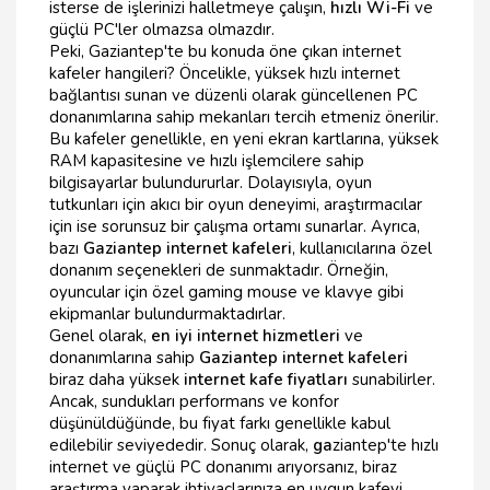
isterse de işlerinizi halletmeye çalışın,
hızlı Wi-Fi
ve
güçlü PC'ler olmazsa olmazdır.
Peki, Gaziantep'te bu konuda öne çıkan internet
kafeler hangileri? Öncelikle, yüksek hızlı internet
bağlantısı sunan ve düzenli olarak güncellenen PC
donanımlarına sahip mekanları tercih etmeniz önerilir.
Bu kafeler genellikle, en yeni ekran kartlarına, yüksek
RAM kapasitesine ve hızlı işlemcilere sahip
bilgisayarlar bulundururlar. Dolayısıyla, oyun
tutkunları için akıcı bir oyun deneyimi, araştırmacılar
için ise sorunsuz bir çalışma ortamı sunarlar. Ayrıca,
bazı
Gaziantep internet kafeleri
, kullanıcılarına özel
donanım seçenekleri de sunmaktadır. Örneğin,
oyuncular için özel gaming mouse ve klavye gibi
ekipmanlar bulundurmaktadırlar.
Genel olarak,
en iyi internet hizmetleri
ve
donanımlarına sahip
Gaziantep internet kafeleri
biraz daha yüksek
internet kafe fiyatları
sunabilirler.
Ancak, sundukları performans ve konfor
düşünüldüğünde, bu fiyat farkı genellikle kabul
edilebilir seviyededir. Sonuç olarak,
ga
ziantep'te hızlı
internet ve güçlü PC donanımı arıyorsanız, biraz
araştırma yaparak ihtiyaçlarınıza en uygun kafeyi