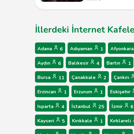
İllerdeki İnternet Kafel
Adana
Adıyaman
Afyonkara
6
1
Aydın
Balıkesir
Bartın
6
4
1
Bursa
Çanakkale
Çankırı
11
2
Erzincan
Erzurum
Eskişehir
1
1
Isparta
İstanbul
İzmir
4
25
6
Kayseri
Kırıkkale
Kırklareli
5
1