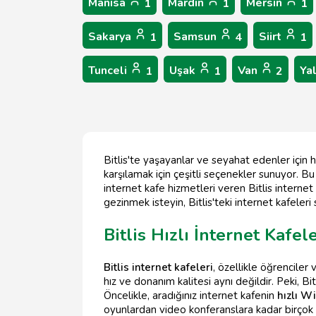
Manisa
Mardin
Mersin
1
1
1
Sakarya
Samsun
Siirt
1
4
1
Tunceli
Uşak
Van
Ya
1
1
2
Bitlis'te yaşayanlar ve seyahat edenler için hız
karşılamak için çeşitli seçenekler sunuyor. Bu 
internet kafe hizmetleri veren Bitlis internet
gezinmek isteyin, Bitlis'teki internet kafeleri
Bitlis Hızlı İnternet Kafe
Bitlis internet kafeleri
, özellikle öğrenciler
hız ve donanım kalitesi aynı değildir. Peki, Bi
Öncelikle, aradığınız internet kafenin
hızlı Wi
oyunlardan video konferanslara kadar birçok ak