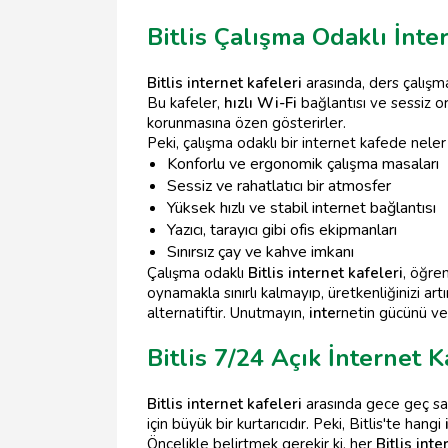
Bitlis Çalışma Odaklı İnte
Bitlis internet kafeleri
arasında, ders çalışm
Bu kafeler,
hızlı Wi-Fi
bağlantısı ve sessiz o
korunmasına özen gösterirler.
Peki, çalışma odaklı bir internet kafede neler 
Konforlu ve ergonomik çalışma masaları
Sessiz ve rahatlatıcı bir atmosfer
Yüksek hızlı ve stabil internet bağlantısı
Yazıcı, tarayıcı gibi ofis ekipmanları
Sınırsız çay ve kahve imkanı
Çalışma odaklı
Bitlis internet kafeleri
, öğren
oynamakla sınırlı kalmayıp, üretkenliğinizi a
alternatiftir. Unutmayın,
inte
rnetin gücünü ve
Bitlis 7/24 Açık İnternet K
Bitlis internet kafeleri
arasında gece geç saa
için büyük bir kurtarıcıdır. Peki, Bitlis'te hangi
Öncelikle belirtmek gerekir ki, her
Bitlis inte