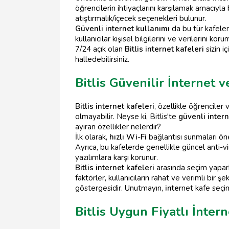
öğrencilerin ihtiyaçlarını karşılamak amacıyl
atıştırmalık/içecek seçenekleri bulunur.
Güvenli internet kullanımı
da bu tür kafeler 
kullanıcılar kişisel bilgilerini ve verilerini k
7/24 açık olan
Bitlis internet kafeleri
sizin i
halledebilirsiniz.
Bitlis Güvenilir İnternet 
Bitlis internet kafeleri
, özellikle öğrenciler
olmayabilir. Neyse ki, Bitlis'te
güvenli intern
ayıran özellikler nelerdir?
İlk olarak,
hızlı Wi-Fi
bağlantısı sunmaları öne
Ayrıca, bu kafelerde genellikle güncel anti-virü
yazılımlara karşı korunur.
Bitlis internet kafeleri
arasında seçim yapark
faktörler, kullanıcıların rahat ve verimli bir 
göstergesidir. Unutmayın,
inte
rnet kafe seçi
Bitlis Uygun Fiyatlı İntern