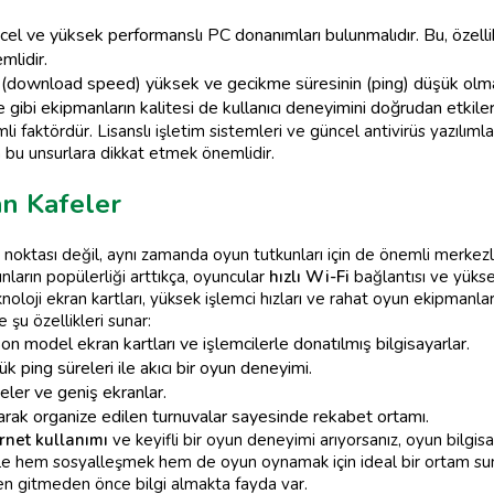
üncel ve yüksek performanslı PC donanımları bulunmalıdır. Bu, öze
mlidir.
ın (download speed) yüksek ve gecikme süresinin (ping) düşük olma
e gibi ekipmanların kalitesi de kullanıcı deneyimini doğrudan etkiler
i faktördür. Lisanslı işletim sistemleri ve güncel antivirüs yazılımlar
n bu unsurlara dikkat etmek önemlidir.
an Kafeler
noktası değil, aynı zamanda oyun tutkunları için de önemli merkezlerd
unların popülerliği arttıkça, oyuncular
hızlı Wi-Fi
bağlantısı ve yükse
noloji ekran kartları, yüksek işlemci hızları ve rahat oyun ekipmanları
 şu özellikleri sunar:
on model ekran kartları ve işlemcilerle donatılmış bilgisayarlar.
ük ping süreleri ile akıcı bir oyun deneyimi.
ler ve geniş ekranlar.
olarak organize edilen turnuvalar sayesinde rekabet ortamı.
rnet kullanımı
ve keyifli bir oyun deneyimi arıyorsanız, oyun bilgisay
le hem sosyalleşmek hem de oyun oynamak için ideal bir ortam sunar
den gitmeden önce bilgi almakta fayda var.