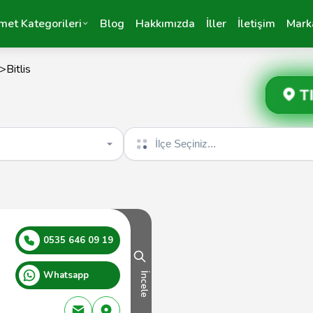
met Kategorileri
Blog
Hakkımızda
İller
İletişim
Mark
>
Bitlis
T
İlçe seçin
0535 646 09 19
Whatsapp
İncele