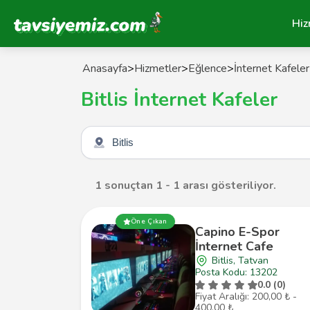
Tavsiyemiz Anasayfa
Hiz
Anasayfa
>
Hizmetler
>
Eğlence
>
İnternet Kafeler
Bitlis İnternet Kafeler
Şehir seçin
1 sonuçtan 1 - 1 arası gösteriliyor.
Öne Çıkan
Capino E-Spor
İnternet Cafe
Bitlis, Tatvan
Posta Kodu: 13202
0.0 (0)
Fiyat Aralığı: 200,00 ₺ -
400,00 ₺