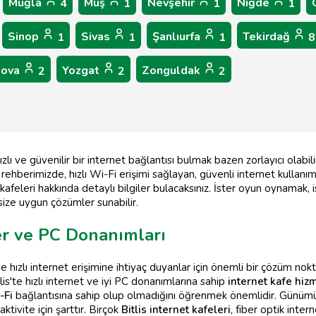
Muğla
Muş
Nevşehir
Niğde
4
1
1
1
Sinop
Sivas
Şanlıurfa
Tekirdağ
1
1
1
8
lova
Yozgat
Zonguldak
2
2
2
lı ve güvenilir bir internet bağlantısı bulmak bazen zorlayıcı olabilir.
rehberimizde, hızlı Wi-Fi erişimi sağlayan, güvenli internet kullanımı
 kafeleri hakkında detaylı bilgiler bulacaksınız. İster oyun oynamak, 
 size uygun çözümler sunabilir.
ler ve PC Donanımları
 ve hızlı internet erişimine ihtiyaç duyanlar için önemli bir çözüm no
tlis'te hızlı internet ve iyi PC donanımlarına sahip
internet kafe hizm
-Fi
bağlantısına sahip olup olmadığını öğrenmek önemlidir. Günümüzd
tivite için şarttır. Birçok
Bitlis internet kafeleri
, fiber optik inter