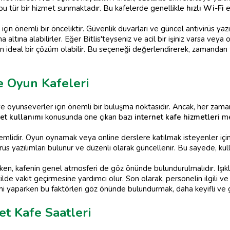
a bu tür bir hizmet sunmaktadır. Bu kafelerde genellikle
hızlı Wi-Fi
e
için önemli bir önceliktir. Güvenlik duvarları ve güncel antivirüs yazı
oruma altına alabilirler. Eğer Bitlis'teyseniz ve acil bir işiniz varsa v
çin ideal bir çözüm olabilir. Bu seçeneği değerlendirerek, zamandan 
ve Oyun Kafeleri
 ve oyunseverler için önemli bir buluşma noktasıdır. Ancak, her zam
et kullanımı
konusunda öne çıkan bazı
internet kafe hizmetleri
me
mlidir. Oyun oynamak veya online derslere katılmak isteyenler için k
s yazılımları bulunur ve düzenli olarak güncellenir. Bu sayede, kullanıc
en, kafenin genel atmosferi de göz önünde bulundurulmalıdır. Işık
şekilde vakit geçirmesine yardımcı olur. Son olarak, personelin ilgili
mi yaparken bu faktörleri göz önünde bulundurmak, daha keyifli ve 
et Kafe Saatleri