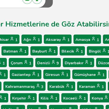
er Hizmetlerine de Göz Atabilirsi
hisar
Ağrı
Aksaray
Amasya
A
1
1
1
1
Batman
Bayburt
Bilecik
Bingöl
1
1
1
Çorum
Denizli
Diyarbakır
Düzc
1
1
9
1
Gaziantep
Giresun
Gümüşhane
1
1
1
1
Kahramanmaraş
Karabük
Karaman
3
1
1
Kırşehir
Kilis
Kocaeli
Konya
1
1
1
1