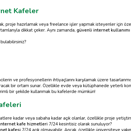
rnet Kafeler
ak, proje hazırlamak veya freelance işler yapmak isteyenler için öz
rtamlarıyla dikkat çeker. Aynı zamanda,
güvenli internet kullanımı
bulabilirsiniz?
cilerin ve profesyonellerin ihtiyaçlarını karşılamak üzere tasarlanmış
rtıracak bir ortam sunar. Özellikle evde veya kütüphanede yeterli ko
rimli bir şekilde kullanmak bu kafelerde mümkün!
afeleri
tlere kadar veya sabaha kadar açık olanlar, özellikle proje yetişti
internet kafe hizmetleri
7/24 kesintisiz olarak sunuluyor?
rnet kafesi
7/24 açık olmayabilir. Ancak, özellikle üniversiteye yakı