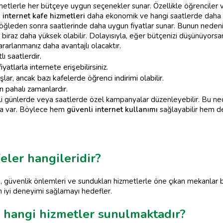
izmetlerle her bütçeye uygun seçenekler sunar. Özellikle öğrenciler v
i
internet kafe hizmetleri
daha ekonomik ve hangi saatlerde daha uyg
 öğleden sonra saatlerinde daha uygun fiyatlar sunar. Bunun nedeni
 biraz daha yüksek olabilir. Dolayısıyla, eğer bütçenizi düşünüyorsa
rarlanmanız daha avantajlı olacaktır.
ı saatlerdir.
yatlarla internete erişebilirsiniz.
ar, ancak bazı kafelerde öğrenci indirimi olabilir.
 pahalı zamanlardır.
li günlerde veya saatlerde özel kampanyalar düzenleyebilir. Bu n
da var. Böylece hem
güvenli internet kullanımı
sağlayabilir hem de 
feler hangileridir?
arı, güvenlik önlemleri ve sundukları hizmetlerle öne çıkan mekanlar b
en iyi deneyimi sağlamayı hedefler.
de hangi hizmetler sunulmaktadır?