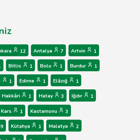
niz
nkara
Antalya
Artvin
12
7
1
Bitlis
Bolu
Burdur
1
1
1
1
e
Edirne
Elâzığ
1
1
1
Hakkâri
Hatay
Iğdır
1
3
1
Kars
Kastamonu
1
3
Kütahya
Malatya
9
1
2