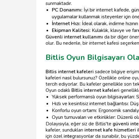
sunmaktadır.
PC Donanımı:
İyi bir internet kafede, g
uygulamalar kullanmak isteyenler için öne
İnternet Hızı:
İdeal olarak, indirme hızın
Ekipman Kalitesi:
Kulaklık, klavye ve far
Güvenli internet kullanımı
da bir diğer öneml
olur. Bu nedenle, bir internet kafesi seçerke
Bitlis Oyun Bilgisayarı Ol
Bitlis internet kafeleri
sadece bilgiye erişim 
kafeleri nasıl bulursunuz? Özellikle online oy
tercih ediyorlar. Bu kafeler genellikle son tek
Oyun odaklı
Bitlis internet kafeleri
genellikle
Yüksek performanslı oyun bilgisayarları: S
Hızlı ve kesintisiz internet bağlantısı: Düş
Konforlu oyun ortamı: Ergonomik sandalye
Oyun turnuvaları ve etkinlikler: Düzenli 
Dolayısıyla, eğer siz de Bitlis'te
güvenli inte
kafeler, sundukları
internet kafe hizmetleri
i
için özel
inte
grasyonlar da sunabilir, bu yüz