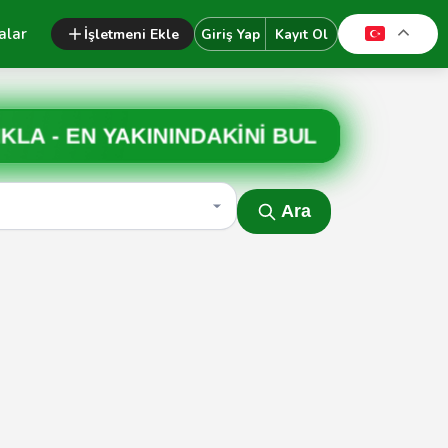
alar
İşletmeni Ekle
Giriş Yap
Kayıt Ol
IKLA -
EN YAKININDAKİNİ BUL
Ara