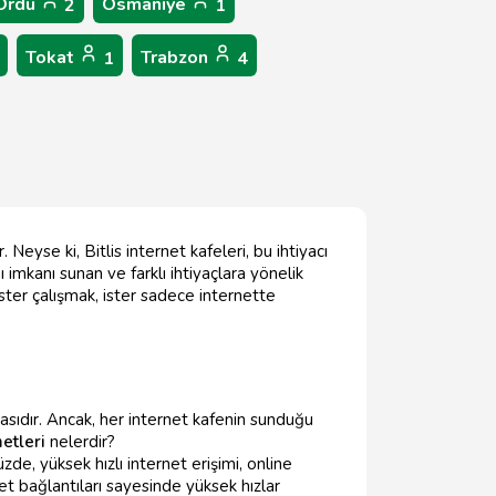
Ordu
Osmaniye
2
1
Tokat
Trabzon
1
4
 Neyse ki, Bitlis internet kafeleri, bu ihtiyacı
 imkanı sunan ve farklı ihtiyaçlara yönelik
ister çalışmak, ister sadece internette
ktasıdır. Ancak, her internet kafenin sunduğu
etleri
nelerdir?
e, yüksek hızlı internet erişimi, online
net bağlantıları sayesinde yüksek hızlar