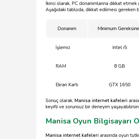
İkinci olarak, PC donanımlarına dikkat etmek g
Aşağıdaki tabloda, dikkat edilmesi gereken baz
Donanım
Minimum Gereksin
İşlemci
Intel i5
RAM
8 GB
Ekran Kartı
GTX 1650
Sonuç olarak,
Manisa internet kafeleri
arası
keyifli ve sorunsuz bir deneyim yaşayabilirsini
Manisa Oyun Bilgisayarı O
Manisa internet kafeleri
arasında oyun tutku