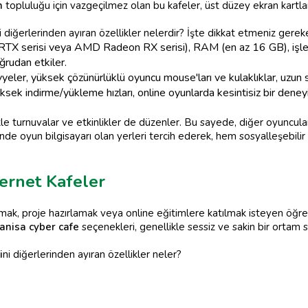
n
topluluğu için vazgeçilmez olan bu kafeler, üst düzey ekran kartları
i diğerlerinden ayıran özellikler nelerdir? İşte dikkat etmeniz gerek
RTX serisi veya AMD Radeon RX serisi), RAM (en az 16 GB), işle
oğrudan etkiler.
yeler, yüksek çözünürlüklü oyuncu mouse'ları ve kulaklıklar, uzun s
ek indirme/yükleme hızları, online oyunlarda kesintisiz bir deneyim 
le turnuvalar ve etkinlikler de düzenler. Bu sayede, diğer oyuncula
inde oyun bilgisayarı olan yerleri tercih ederek, hem sosyalleşebili
ernet Kafeler
mak, proje hazırlamak veya online eğitimlere katılmak isteyen öğrenc
anisa cyber cafe
seçenekleri, genellikle sessiz ve sakin bir ortam s
i
ni diğerlerinden ayıran özellikler neler?