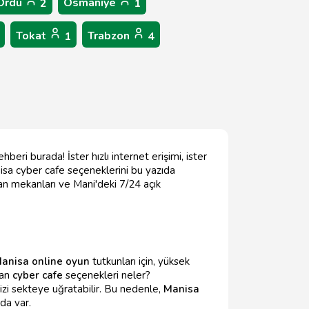
Ordu
Osmaniye
2
1
Tokat
Trabzon
1
4
eri burada! İster hızlı internet erişimi, ister
nisa cyber cafe seçeneklerini bu yazıda
kan mekanları ve Mani'deki 7/24 açık
anisa online oyun
tutkunları için, yüksek
nan
cyber cafe
seçenekleri neler?
nizi sekteye uğratabilir. Bu nedenle,
Manisa
da var.