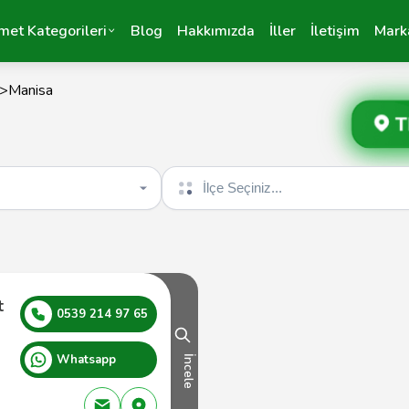
met Kategorileri
Blog
Hakkımızda
İller
İletişim
Mark
>
Manisa
T
İlçe seçin
t
0539 214 97 65
Whatsapp
İncele