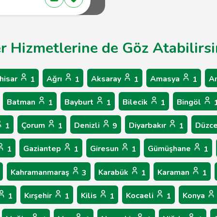
er Hizmetlerine de Göz Atabilirsi
hisar
Ağrı
Aksaray
Amasya
A
1
1
1
1
Batman
Bayburt
Bilecik
Bingöl
1
1
1
Çorum
Denizli
Diyarbakır
Düzc
1
1
9
1
Gaziantep
Giresun
Gümüşhane
1
1
1
1
Kahramanmaraş
Karabük
Karaman
3
1
1
Kırşehir
Kilis
Kocaeli
Konya
1
1
1
1