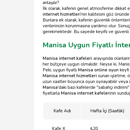
anlaşılır?
İlk olarak, kafenin genel atmosferine dikkat e
internet hizmetleri
'nin kalitesini göz önünde
Bunlara ek olarak, kafenin güvenlik önlemlerin
verilerinizin korunmasına yardımcı olur. Sonuç
gerekmektedir. Bu sayede keyifli ve güvenli
Manisa Uygun Fiyatlı İnte
Manisa internet kafeleri
arayışında olanların
her bütçeye uygun olmalıdır. Neyse ki, Mani
Peki, uygun fiyatlı
Manisa online oyun
keyfi 
Manisa internet hizmetleri
sunan işletme, öz
uzun saatler boyunca oyun oynayabilir veya in
Manisa
'daki bazı kafelerde "sabahçı indirim
fiyatlarla
Manisa internet kafeleri
nin sunduğ
Kafe Adı
Hafta İçi (Saatlik)
Kafe X
₺20