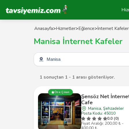
Tavsiyemiz Anasayfa
Hiz
Anasayfa
>
Hizmetler
>
Eğlence
>
İnternet Kafeler
Manisa İnternet Kafeler
Şehir seçin
1 sonuçtan 1 - 1 arası gösteriliyor.
Öne Çıkan
Şensöz Net İnterne
Cafe
Manisa, Şehzadeler
Posta Kodu: 45010
0.0 (0)
Fiyat Aralığı: 200,00 ₺ -
400,00 ₺