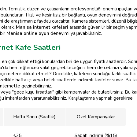
din. Temizlik, düzen ve çalışanların profesyonelliği önemli ipuçları v
 bulundurun. Hızlı ve kesintisiz bir bağlantı, oyun deneyimini doğrud
i de araştırmanız faydalı olacaktır. Kamera sistemleri, düzenli bilgis
 olarak,
Manisa internet kafeleri
arasında güvenilir bir seçim yapma
 bir
Manisa online oyun
deneyimi yaşayabilirsiniz.
rnet Kafe Saatleri
 en çok dikkat ettiği konulardan biri de uygun fiyatlı saatlerdir. Sonu
sa'da hem eğlenceli vakit geçirebileceğiniz hem de cebinizi yakma
için nelere dikkat etmeli? Öncelikle, kafelerin sunduğu farklı saatli
ellikle hafta içi veya belirli saatlerde indirimli tarifeler sunar. Bu
ternette gezinebilirsiniz.
i" veya "gece kuşu fırsatları" gibi kampanyalar da bulabilirsiniz. B
u imkanlardan yararlanabilirsiniz. Karşılaştırma yapmak gerekirse:
Hafta Sonu (Saatlik)
Özel Kampanyalar
₺25
Sabah indirimi (%15)