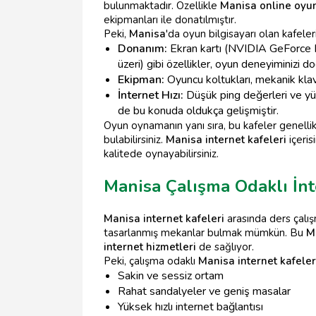
bulunmaktadır. Özellikle
Manisa online oyu
ekipmanları ile donatılmıştır.
Peki,
Manisa
'da oyun bilgisayarı olan kafeler
Donanım:
Ekran kartı (NVIDIA GeForce 
üzeri) gibi özellikler, oyun deneyiminizi d
Ekipman:
Oyuncu koltukları, mekanik klav
İnternet Hızı:
Düşük ping değerleri ve yüks
de bu konuda oldukça gelişmiştir.
Oyun oynamanın yanı sıra, bu kafeler genellik
bulabilirsiniz.
Manisa internet kafeleri
içeris
kalitede oynayabilirsiniz.
Manisa Çalışma Odaklı İnt
Manisa internet kafeleri
arasında ders çalış
tasarlanmış mekanlar bulmak mümkün. Bu
M
internet hizmetleri
de sağlıyor.
Peki, çalışma odaklı
Manisa internet kafeler
Sakin ve sessiz ortam
Rahat sandalyeler ve geniş masalar
Yüksek hızlı internet bağlantısı