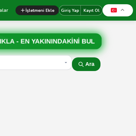
alar
İşletmeni Ekle
Giriş Yap
Kayıt Ol
IKLA -
EN YAKININDAKİNİ BUL
Ara