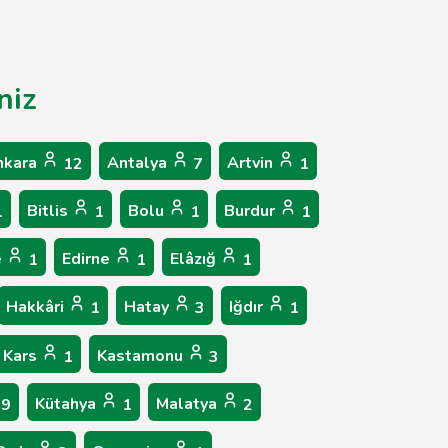
niz
nkara
Antalya
Artvin
12
7
1
Bitlis
Bolu
Burdur
1
1
1
1
e
Edirne
Elâzığ
1
1
1
Hakkâri
Hatay
Iğdır
1
3
1
Kars
Kastamonu
1
3
Kütahya
Malatya
9
1
2