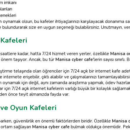
şim imkanı
lanları
çenekleri
n
oynamak olsun, bu kafeler ihtiyaçlarınızı karşılayacak donanıma sa
 bulundurarak size en uygun seçeneği bulabilirsiniz. Unutmayın, veri
 Kafeleri
aatlere kadar, hatta 7/24 hizmet veren yerler, özellikle
Manisa o
ük önem taşıyor. Ancak, bu tür
Manisa cyber cafe
'lerin sayısı sınırlı
irme telaşında olan öğrenciler için 7/24 açık bir internet kafe adeta 
internete erişebilir, çıktı alabilir ve çalışmalarınızı tamamlayabilirsi
yun oynamak için değil, aynı zamanda araştırma yapmak, ödev hazırla
r için 7/24 açık internet kafelerin varlığı büyük bir kolaylık sağlama
eden önce teyit almanızda fayda var.
 ve Oyun Kafeleri
rken, güvenilirlik en önemli faktörlerden biridir. Özellikle
Manisa 
ir ortam sağlayan
Manisa cyber cafe
bulmak oldukça önemlidir. Pek