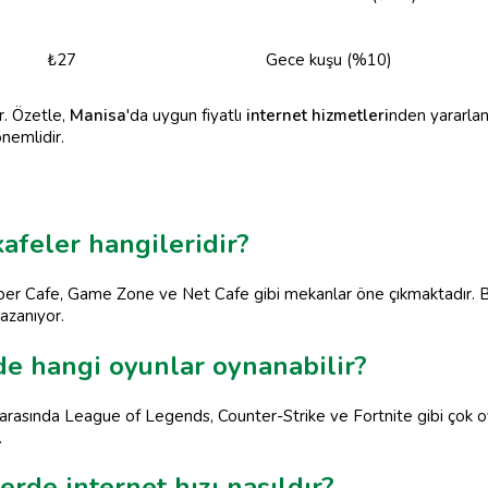
₺27
Gece kuşu (%10)
ir. Özetle,
Manisa
'da uygun fiyatlı
internet hizmetleri
nden yararlanm
nemlidir.
kafeler hangileridir?
yber Cafe, Game Zone ve Net Cafe gibi mekanlar öne çıkmaktadır. Bu 
kazanıyor.
de hangi oyunlar oynanabilir?
arasında League of Legends, Counter-Strike ve Fortnite gibi çok oy
.
erde internet hızı nasıldır?