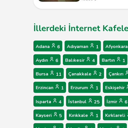
İllerdeki İnternet Kafel
Adana
Adıyaman
Afyonkara
6
1
Aydın
Balıkesir
Bartın
6
4
1
Bursa
Çanakkale
Çankırı
11
2
Erzincan
Erzurum
Eskişehir
1
1
Isparta
İstanbul
İzmir
4
25
6
Kayseri
Kırıkkale
Kırklareli
5
1