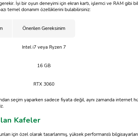
erekir. İyi bir oyun deneyimi için ekran kartı, işlemci ve RAM gibi bi
ı temel donanım özelliklerini bulabilirsiniz:
im
Önerilen Gereksinim
Intel i7 veya Ryzen 7
16 GB
RTX 3060
ndan seçim yaparken sadece fiyata değil, aynı zamanda internet hı
z.
lan Kafeler
nları için özel olarak tasarlanmış, yüksek performanslı bilgisayarlar