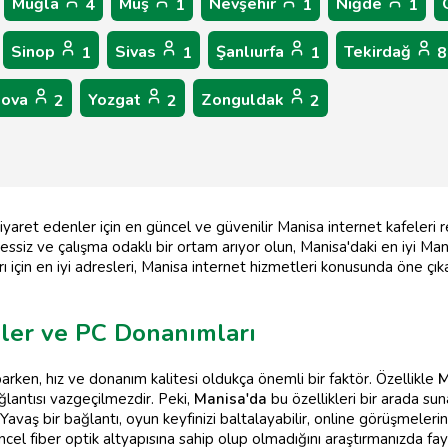
Muğla
Muş
Nevşehir
Niğde
4
1
1
1
Sinop
Sivas
Şanlıurfa
Tekirdağ
1
1
1
8
lova
Yozgat
Zonguldak
2
2
2
et edenler için en güncel ve güvenilir Manisa internet kafeleri rehb
sessiz ve çalışma odaklı bir ortam arıyor olun, Manisa'daki en iyi Ma
rı için en iyi adresleri, Manisa internet hizmetleri konusunda öne çı
eler ve PC Donanımları
rken, hız ve donanım kalitesi oldukça önemli bir faktör. Özellikle
M
ağlantısı vazgeçilmezdir. Peki,
Manisa'da
bu özellikleri bir arada su
 Yavaş bir bağlantı, oyun keyfinizi baltalayabilir, online görüşmeleri
cel fiber optik altyapısına sahip olup olmadığını araştırmanızda fay