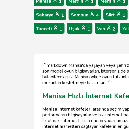
Manisa
Mardin
Mersin
1
1
1
Sakarya
Samsun
Siirt
1
4
1
Tunceli
Uşak
Van
Ya
1
1
2
```markdown Manisa'da yaşayan veya şehri ziyar
son model oyun bilgisayarları, isterseniz de 
bulabileceksiniz. Manisa online oyun tutkunla
mekanları keşfetmeye hazır olun. ```
Manisa Hızlı İnternet Kaf
Manisa internet kafeleri
arasında seçim yapa
performanslı bilgisayarlar ve hızlı internet b
İlk olarak, internet hızının önemi yadsınamaz.
internet hizmetleri
sağlayan kafelerin en gün