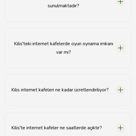
sunulmaktadır?
Kilis internet kafelerinde hızlı internet erişimi, online
oyun alanları, bilgisayar kiralama ve atıştırmalık
hizmetleri sunulmaktadır.
Kilis'teki internet kafelerde oyun oynama imkanı
var mı?
Evet, Kilis'teki internet kafelerde çeşitli online oyunlar
oynama imkanı bulunmaktadır.
Kilis internet kafeleri ne kadar ücretlendiriliyor?
Kilis internet kafelerinde saatlik ücretler genellikle 5-15
TL arasında değişmektedir.
Kilis'te internet kafeler ne saatlerde açıktır?