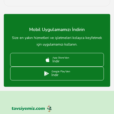
Kilis'teki internet kafeler genellikle sabah 10:00'dan
gece 00:00'a kadar açıktır.
Mobil Uygulamamızı İndirin
Size en yakın hizmetleri ve işletmeleri kolayca keşfetmek
için uygulamamızı kullanın.
App Store'dan
İndir
Google Play'den
İndir