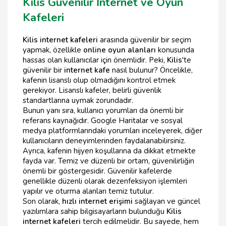
Kilis Güvenilir İnternet ve Oyun
Kafeleri
Kilis internet kafeleri
arasında güvenilir bir seçim
yapmak, özellikle
online oyun alanları
konusunda
hassas olan kullanıcılar için önemlidir. Peki,
Kilis
'te
güvenilir bir
internet kafe
nasıl bulunur? Öncelikle,
kafenin lisanslı olup olmadığını kontrol etmek
gerekiyor. Lisanslı kafeler, belirli güvenlik
standartlarına uymak zorundadır.
Bunun yanı sıra, kullanıcı yorumları da önemli bir
referans kaynağıdır. Google Haritalar ve sosyal
medya platformlarındaki yorumları inceleyerek, diğer
kullanıcıların deneyimlerinden faydalanabilirsiniz.
Ayrıca, kafenin hijyen koşullarına da dikkat etmekte
fayda var. Temiz ve düzenli bir ortam, güvenilirliğin
önemli bir göstergesidir. Güvenilir kafelerde
genellikle düzenli olarak dezenfeksiyon işlemleri
yapılır ve oturma alanları temiz tutulur.
Son olarak,
hızlı internet erişimi
sağlayan ve güncel
yazılımlara sahip bilgisayarların bulunduğu
Kilis
internet kafeleri
tercih edilmelidir. Bu sayede, hem