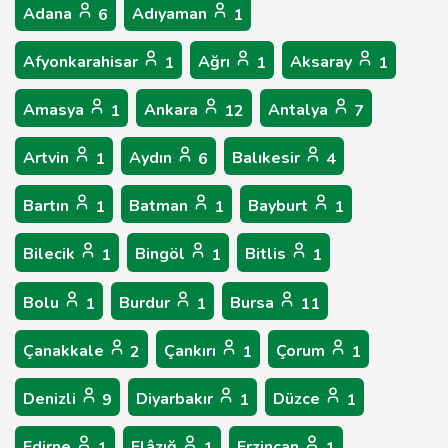
Adana
Adıyaman
6
1
Afyonkarahisar
Ağrı
Aksaray
1
1
1
Amasya
Ankara
Antalya
1
12
7
Artvin
Aydın
Balıkesir
1
6
4
Bartın
Batman
Bayburt
1
1
1
Bilecik
Bingöl
Bitlis
1
1
1
Bolu
Burdur
Bursa
1
1
11
Çanakkale
Çankırı
Çorum
2
1
1
Denizli
Diyarbakır
Düzce
9
1
1
Edirne
Elâzığ
Erzincan