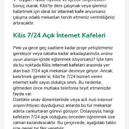
Sonuç olarak, Kilis'te ders çalışmak veya işlerinizi
halletmek için ideal bir
internet kafe
arıyorsanız,
çalışma odaklı mekanları tercih etmeniz verimliliğinizi
artıracaktır.
Kilis 7/24 Açık İnternet Kafeleri
Peki ya gece geç saatlere kadar proje yetiştirmeniz
gerekiyor veya sabaha kadar arkadaşlarınızla
online
oyun alanları
içinde eğlenmek istiyorsanız? İşte tam
da bu noktada
Kilis internet kafeleri
arasında yer
alan bazı 7/24 açık mekanlar devreye giriyor. Ancak,
belirtmek gerekir ki, Kilis'te 7/24 hizmet veren
internet kafe sayısı oldukça sınırlı. Bu nedenle,
gitmeden önce mutlaka telefonla teyit etmenizde
fayda var.
Özellikle sınav dönemlerinde veya acil
hızlı internet
erişimi
ihtiyacı duyduğunuz anlarda bu tür mekanlar
adeta cankurtaran görevi görüyor. Dolayısıyla, hangi
kafelerin 7/24 açık olduğunu önceden öğrenmek size
zaman kazandıracaktır. Bu çerçevede, aşağıdaki tablo
size genel bir fikir verebilir: