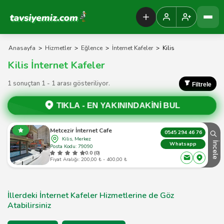
Tavsiyemiz Anasayfa
Anasayfa
>
Hizmetler
>
Eğlence
>
İnternet Kafeler
>
Kilis
Kilis İnternet Kafeler
1 sonuçtan 1 - 1 arası gösteriliyor.
Filtrele
TIKLA -
EN YAKININDAKİNİ BUL
Metcezir İnternet Cafe
0545 294 46 76
Kilis, Merkez
İncele
Whatsapp
Posta Kodu: 79090
0.0 (0)
Fiyat Aralığı: 200,00 ₺ - 400,00 ₺
İllerdeki İnternet Kafeler Hizmetlerine de Göz
Atabilirsiniz