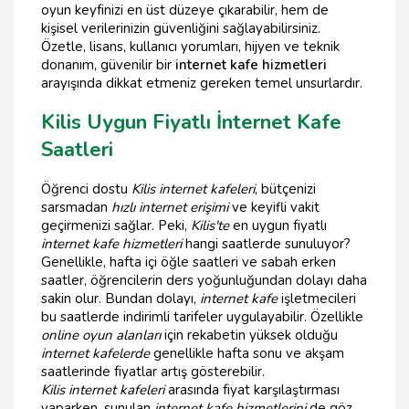
oyun keyfinizi en üst düzeye çıkarabilir, hem de
kişisel verilerinizin güvenliğini sağlayabilirsiniz.
Özetle, lisans, kullanıcı yorumları, hijyen ve teknik
donanım, güvenilir bir
internet kafe hizmetleri
arayışında dikkat etmeniz gereken temel unsurlardır.
Kilis Uygun Fiyatlı İnternet Kafe
Saatleri
Öğrenci dostu
Kilis internet kafeleri
, bütçenizi
sarsmadan
hızlı internet erişimi
ve keyifli vakit
geçirmenizi sağlar. Peki,
Kilis'te
en uygun fiyatlı
internet kafe hizmetleri
hangi saatlerde sunuluyor?
Genellikle, hafta içi öğle saatleri ve sabah erken
saatler, öğrencilerin ders yoğunluğundan dolayı daha
sakin olur. Bundan dolayı,
internet kafe
işletmecileri
bu saatlerde indirimli tarifeler uygulayabilir. Özellikle
online oyun alanları
için rekabetin yüksek olduğu
internet kafelerde
genellikle hafta sonu ve akşam
saatlerinde fiyatlar artış gösterebilir.
Kilis internet kafeleri
arasında fiyat karşılaştırması
yaparken, sunulan
internet kafe hizmetlerini
de göz