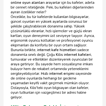
online oyun alanları
arayanlar için bu kafeler, adeta
bir cennet niteliğinde. Peki, bu kafeleri diğerlerinden
ayıran özellikler neler?
Öncelikle, bu tür kafelerde kullanılan bilgisayarlar,
güncel oyunları en yüksek ayarlarda sorunsuz bir
şekilde çalıştırabilecek donanıma sahip. Yüksek
çözünürlüklü ekranlar, hızlı işlemciler ve güçlü ekran
kartları, oyun deneyimini üst seviyeye taşıyor. Ayrıca,
ergonomik oyuncu koltukları ve profesyonel oyuncu
ekipmanları da konforlu bir oyun ortamı sağlıyor.
Bununla birlikte,
internet kafe hizmetleri
sadece
donanımla sınırlı değil. Çoğu
Kilis internet kafeleri
,
turnuvalar ve etkinlikler düzenleyerek oyuncuları bir
araya getiriyor. Bu sayede hem sosyalleşme imkanı
buluyor hem de rekabet ortamında yeteneklerini
sergileyebiliyorlar.
Hızlı internet erişimi
sayesinde
de online oyunlarda herhangi bir gecikme
yaşamadan keyifli vakit geçirmek mümkün oluyor.
Dolayısıyla, Kilis'teki oyun bilgisayarı olan kafeler,
oyun tutkunları için vazgeçilmez bir adres haline
geliyor.