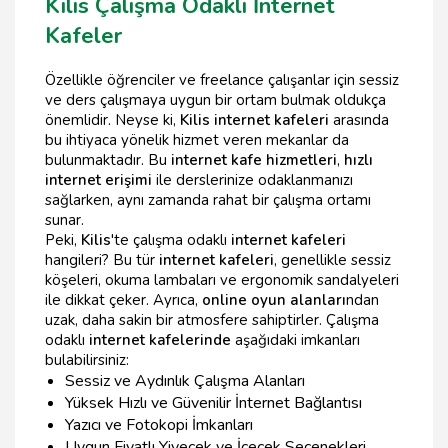
Kilis Çalışma Odaklı İnternet
Kafeler
Özellikle öğrenciler ve freelance çalışanlar için sessiz
ve ders çalışmaya uygun bir ortam bulmak oldukça
önemlidir. Neyse ki,
Kilis internet kafeleri
arasında
bu ihtiyaca yönelik hizmet veren mekanlar da
bulunmaktadır. Bu
internet kafe hizmetleri
,
hızlı
internet erişimi
ile derslerinize odaklanmanızı
sağlarken, aynı zamanda rahat bir çalışma ortamı
sunar.
Peki,
Kilis
'te çalışma odaklı
internet kafeleri
hangileri? Bu tür
internet kafeleri
, genellikle sessiz
köşeleri, okuma lambaları ve ergonomik sandalyeleri
ile dikkat çeker. Ayrıca,
online oyun alanları
ndan
uzak, daha sakin bir atmosfere sahiptirler. Çalışma
odaklı
internet kafelerinde
aşağıdaki imkanları
bulabilirsiniz:
Sessiz ve Aydınlık Çalışma Alanları
Yüksek Hızlı ve Güvenilir İnternet Bağlantısı
Yazıcı ve Fotokopi İmkanları
Uygun Fiyatlı Yiyecek ve İçecek Seçenekleri