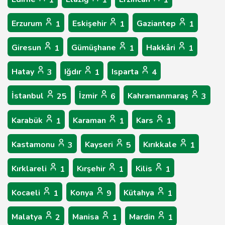
1
1
1
Erzurum
Eskişehir
Gaziantep
1
1
1
Giresun
Gümüşhane
Hakkâri
1
1
1
Hatay
Iğdır
Isparta
3
1
4
İstanbul
İzmir
Kahramanmaraş
25
6
3
Karabük
Karaman
Kars
1
1
1
Kastamonu
Kayseri
Kırıkkale
3
5
1
Kırklareli
Kırşehir
Kilis
1
1
1
Kocaeli
Konya
Kütahya
1
9
1
Malatya
Manisa
Mardin
2
1
1