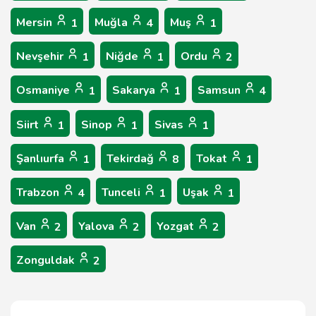
Mersin
Muğla
Muş
1
4
1
Nevşehir
Niğde
Ordu
1
1
2
Osmaniye
Sakarya
Samsun
1
1
4
Siirt
Sinop
Sivas
1
1
1
Şanlıurfa
Tekirdağ
Tokat
1
8
1
Trabzon
Tunceli
Uşak
4
1
1
Van
Yalova
Yozgat
2
2
2
Zonguldak
2