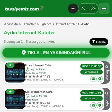
Tavsiyemiz Anasayfa
Anasayfa
>
Hizmetler
>
Eğlence
>
İnternet Kafeler
>
Aydın
Aydın İnternet Kafeler
6 sonuçtan 1 - 6 arası gösteriliyor.
Filtrele
TIKLA -
EN YAKININDAKİNİ BUL
Uzay İnternet Cafe
0256 313 89 98
Aydın, Efeler
İncele
Whatsapp
Posta Kodu: 09100
0.0 (0)
Fiyat Aralığı: 200,00 ₺ - 400,00 ₺
Seker Internet Cafe
0530 029 10 98
Aydın, Merkez
İncele
Whatsapp
Posta Kodu:
0.0 (0)
Fiyat Aralığı: 200,00 ₺ - 400,00 ₺