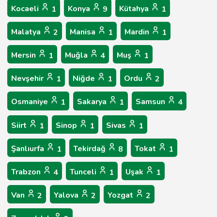
Kocaeli
Konya
Kütahya
1
9
1
Malatya
Manisa
Mardin
2
1
1
Mersin
Muğla
Muş
1
4
1
Nevşehir
Niğde
Ordu
1
1
2
Osmaniye
Sakarya
Samsun
1
1
4
Siirt
Sinop
Sivas
1
1
1
Şanlıurfa
Tekirdağ
Tokat
1
8
1
Trabzon
Tunceli
Uşak
4
1
1
Van
Yalova
Yozgat
2
2
2