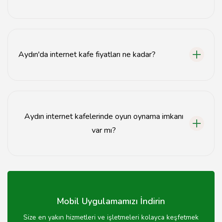
Aydın'daki internet kafeler genellikle 09:00 - 23:00
saatleri arasında hizmet vermektedir.
Aydın'da internet kafe fiyatları ne kadar?
Aydın'daki internet kafelerde saatlik fiyatlar genellikle
5-10 TL arasında değişmektedir.
Aydın internet kafelerinde oyun oynama imkanı
var mı?
Evet, Aydın internet kafelerinde çeşitli bilgisayar
oyunları oynama imkanı bulunmaktadır.
Mobil Uygulamamızı İndirin
Size en yakın hizmetleri ve işletmeleri kolayca keşfetmek