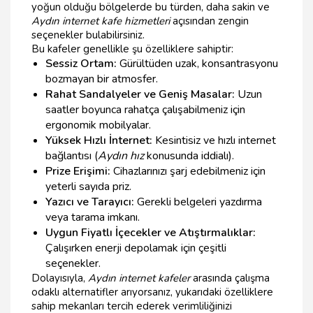
yoğun olduğu bölgelerde bu türden, daha sakin ve
Aydın internet kafe hizmetleri
açısından zengin
seçenekler bulabilirsiniz.
Bu kafeler genellikle şu özelliklere sahiptir:
Sessiz Ortam:
Gürültüden uzak, konsantrasyonu
bozmayan bir atmosfer.
Rahat Sandalyeler ve Geniş Masalar:
Uzun
saatler boyunca rahatça çalışabilmeniz için
ergonomik mobilyalar.
Yüksek Hızlı İnternet:
Kesintisiz ve hızlı internet
bağlantısı (
Aydın hız
konusunda iddialı).
Prize Erişimi:
Cihazlarınızı şarj edebilmeniz için
yeterli sayıda priz.
Yazıcı ve Tarayıcı:
Gerekli belgeleri yazdırma
veya tarama imkanı.
Uygun Fiyatlı İçecekler ve Atıştırmalıklar:
Çalışırken enerji depolamak için çeşitli
seçenekler.
Dolayısıyla,
Aydın internet kafeler
arasında çalışma
odaklı alternatifler arıyorsanız, yukarıdaki özelliklere
sahip mekanları tercih ederek verimliliğinizi