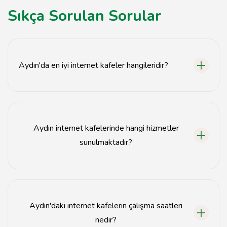
Sıkça Sorulan Sorular
Aydın'da en iyi internet kafeler hangileridir?
Aydın'da en iyi internet kafeler arasında X Kafe, Y Kafe
ve Z Kafe bulunmaktadır.
Aydın internet kafelerinde hangi hizmetler
sunulmaktadır?
Aydın internet kafelerinde hızlı internet, oyun alanları,
yiyecek-içecek servisi ve bilgisayar kiralama hizmetleri
sunulmaktadır.
Aydın'daki internet kafelerin çalışma saatleri
nedir?