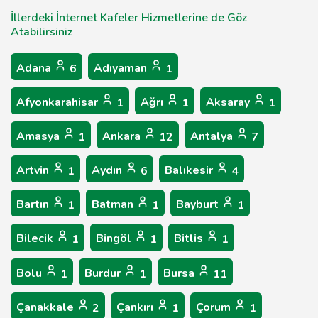
İllerdeki İnternet Kafeler Hizmetlerine de Göz
Atabilirsiniz
Adana
Adıyaman
6
1
Afyonkarahisar
Ağrı
Aksaray
1
1
1
Amasya
Ankara
Antalya
1
12
7
Artvin
Aydın
Balıkesir
1
6
4
Bartın
Batman
Bayburt
1
1
1
Bilecik
Bingöl
Bitlis
1
1
1
Bolu
Burdur
Bursa
1
1
11
Çanakkale
Çankırı
Çorum
2
1
1