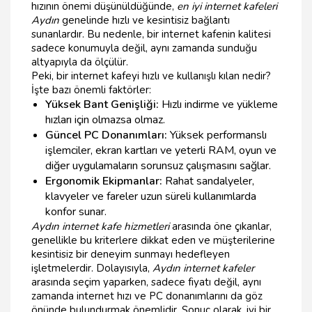
hızının önemi düşünüldüğünde,
en iyi internet kafeleri
Aydın
genelinde hızlı ve kesintisiz bağlantı
sunanlardır. Bu nedenle, bir internet kafenin kalitesi
sadece konumuyla değil, aynı zamanda sunduğu
altyapıyla da ölçülür.
Peki, bir internet kafeyi hızlı ve kullanışlı kılan nedir?
İşte bazı önemli faktörler:
Yüksek Bant Genişliği:
Hızlı indirme ve yükleme
hızları için olmazsa olmaz.
Güncel PC Donanımları:
Yüksek performanslı
işlemciler, ekran kartları ve yeterli RAM, oyun ve
diğer uygulamaların sorunsuz çalışmasını sağlar.
Ergonomik Ekipmanlar:
Rahat sandalyeler,
klavyeler ve fareler uzun süreli kullanımlarda
konfor sunar.
Aydın internet kafe hizmetleri
arasında öne çıkanlar,
genellikle bu kriterlere dikkat eden ve müşterilerine
kesintisiz bir deneyim sunmayı hedefleyen
işletmelerdir. Dolayısıyla,
Aydın internet kafeler
arasında seçim yaparken, sadece fiyatı değil, aynı
zamanda internet hızı ve PC donanımlarını da göz
önünde bulundurmak önemlidir. Sonuç olarak, iyi bir