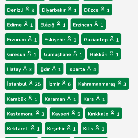
Denizli
Diyarbakır
Düzce
9
1
1
Edirne
Elâzığ
Erzincan
1
1
1
Erzurum
Eskişehir
Gaziantep
1
1
1
Giresun
Gümüşhane
Hakkâri
1
1
1
Hatay
Iğdır
Isparta
3
1
4
İstanbul
İzmir
Kahramanmaraş
25
6
3
Karabük
Karaman
Kars
1
1
1
Kastamonu
Kayseri
Kırıkkale
3
5
1
Kırklareli
Kırşehir
Kilis
1
1
1