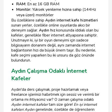
RAM:
En az 16 GB RAM
Monitör:
Yüksek yenileme hızına sahip (144Hz
veya üzeri) monitörler
Bu özelliklere sahip
Aydın internet kafe hizmetleri
sunan yerler, özellikle online oyunlarda akıcı bir
deneyim sağlar.
Aydın hız
konusunda iddialı olan bu
kafeler, genellikle fiber internet altyapısına sahiptir.
Unutmayın ki, iyi bir oyun deneyimi için sadece
bilgisayarın donanımı değil, aynı zamanda internet
bağlantısının hızı da büyük önem taşır. Bu nedenle,
kafe seçimi yaparken bu iki unsuru da göz önünde
bulundurun.
Aydın Çalışma Odaklı İnternet
Kafeler
Aydın'da ders çalışmak, proje hazırlamak veya
freelance işlerinizi halletmek için sessiz ve verimli bir
ortama mı ihtiyacınız var? O zaman çalışma odaklı
Aydın internet kafeler
tam size göre!
En iyi internet
kafeleri Aydın
genelinde, özellikle de öğrencilerin